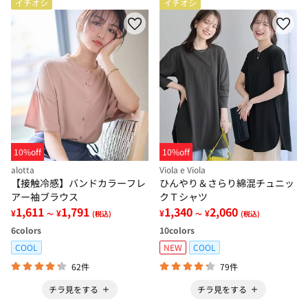
イチオシ
イチオシ
10%off
10%off
alotta
Viola e Viola
【接触冷感】バンドカラーフレ
ひんやり＆さらり綿混チュニッ
アー袖ブラウス
クＴシャツ
1,611
1,791
1,340
2,060
¥
¥
¥
¥
～
(税込)
～
(税込)
6
colors
10
colors
COOL
NEW
COOL
62件
79件
チラ見をする
チラ見をする