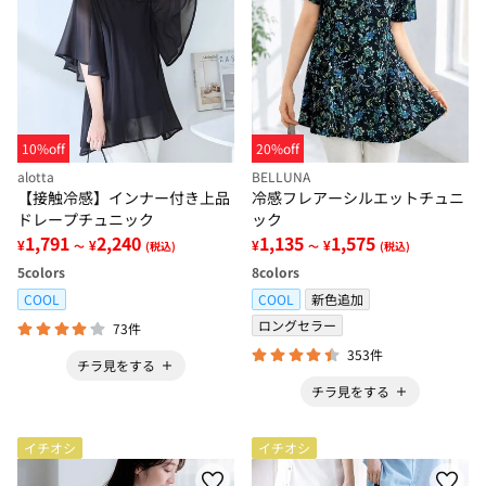
10%off
20%off
alotta
BELLUNA
【接触冷感】インナー付き上品
冷感フレアーシルエットチュニ
ドレープチュニック
ック
1,791
2,240
1,135
1,575
¥
¥
¥
¥
～
(税込)
～
(税込)
5
colors
8
colors
COOL
COOL
新色追加
ロングセラー
73件
353件
チラ見をする
チラ見をする
イチオシ
イチオシ