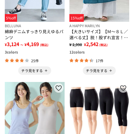
5%off
15%off
BELLUNA
A HAPPY MARILYN
綿麻デニムすっきり見えゆるパ
【大きいサイズ】【Ｍ～８Ｌ／
ンツ
選べる丈】脱！股ずれ宣言！裾
3,124
4,169
レースぺチパンツ
2,542
¥
¥
¥ 2,990
¥
～
(税込)
(税込)
3
colors
12
colors
25件
17件
チラ見をする
チラ見をする