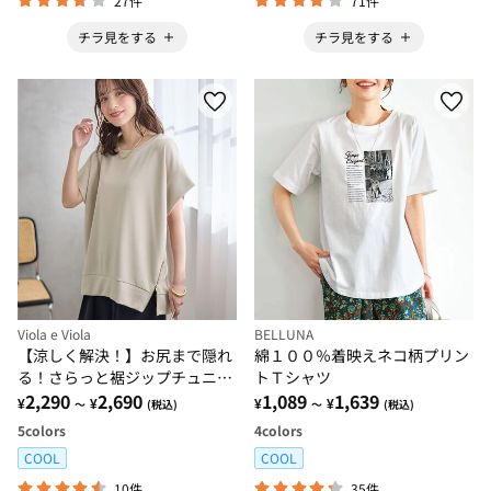
27件
71件
チラ見をする
チラ見をする
Viola e Viola
BELLUNA
【涼しく解決！】お尻まで隠れ
綿１００％着映えネコ柄プリン
る！さらっと裾ジップチュニッ
トＴシャツ
ク
2,290
2,690
1,089
1,639
¥
¥
¥
¥
～
(税込)
～
(税込)
5
colors
4
colors
COOL
COOL
10件
35件