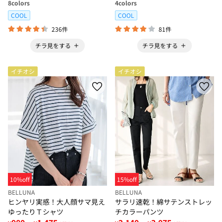
8
colors
4
colors
COOL
COOL
236件
81件
チラ見をする
チラ見をする
イチオシ
イチオシ
10%off
15%off
BELLUNA
BELLUNA
ヒンヤリ実感！大人顔サマ見え
サラリ速乾！綿サテンストレッ
ゆったりＴシャツ
チカラーパンツ