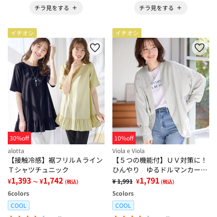
チラ見をする
チラ見をする
イチオシ
イチオシ
30%off
10%off
alotta
Viola e Viola
【接触冷感】裾フリルＡライン
【５つの機能付】ＵＶ対策に！
Ｔシャツチュニック
ひんやり ゆるドルマンカーデ
1,393
1,742
ィガン
1,791
¥
¥
¥ 1,991
¥
～
(税込)
(税込)
6
colors
5
colors
COOL
COOL