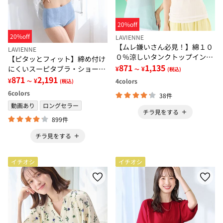
20%off
20%off
LAVIENNE
【ムレ嫌いさん必見！】綿１０
LAVIENNE
０％涼しいタンクトップインナ
【ピタッとフィット】締め付け
ー＜さらりラボ＞
871
1,135
にくいスーピタブラ・ショーツ
¥
¥
～
(税込)
（別売）
871
2,191
¥
¥
4
colors
～
(税込)
6
colors
38件
動画あり
ロングセラー
チラ見をする
899件
チラ見をする
イチオシ
イチオシ