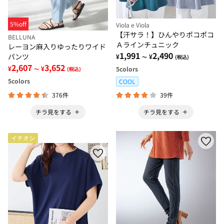
5%off
Viola e Viola
【汗サラ！】ひんやりポコポコ
BELLUNA
Ａラインチュニック
レーヨン麻入りゆったりワイド
1,991
2,490
パンツ
¥
¥
～
(税込)
2,607
3,652
¥
¥
5
colors
～
(税込)
5
colors
COOL
376件
39件
チラ見をする
チラ見をする
イチオシ