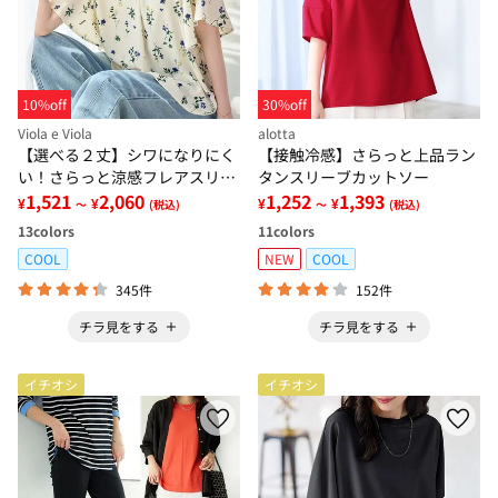
10%off
30%off
Viola e Viola
alotta
【選べる２丈】シワになりにく
【接触冷感】さらっと上品ラン
い！さらっと涼感フレアスリー
タンスリーブカットソー
ブブラウス
1,521
2,060
1,252
1,393
¥
¥
¥
¥
～
(税込)
～
(税込)
13
colors
11
colors
COOL
NEW
COOL
345件
152件
チラ見をする
チラ見をする
イチオシ
イチオシ