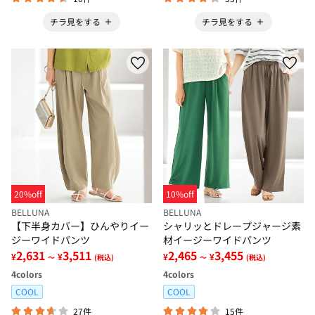
チラ見をする
チラ見をする
20%off
10%off
BELLUNA
BELLUNA
【下半身カバー】ひんやりイー
シャリッとドレープジャージ素
ジーワイドパンツ
材イージーワイドパンツ
2,631
3,511
2,465
3,455
¥
¥
¥
¥
～
(税込)
～
(税込)
4
colors
4
colors
COOL
COOL
27件
15件