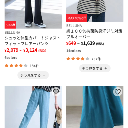
MAX70%off
5%off
BELLUNA
綿１００％抗菌防臭汗ジミ対策
BELLUNA
プルオーバー
シュッと体型カバー！ジャスト
649
1,639
フィットフレアーパンツ
¥
¥
～
(税込)
2,079
3,124
¥
¥
14
colors
～
(税込)
6
colors
757件
184件
チラ見をする
チラ見をする