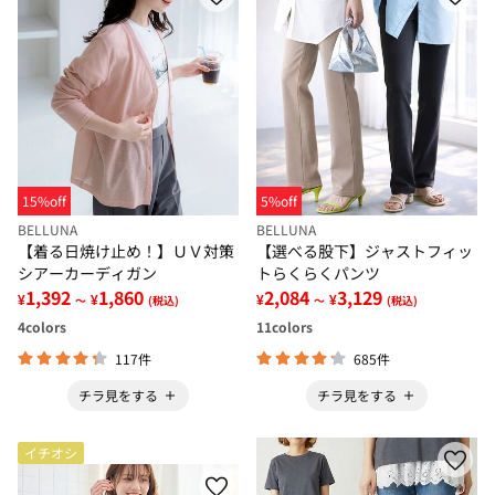
15%off
5%off
BELLUNA
BELLUNA
【着る日焼け止め！】ＵＶ対策
【選べる股下】ジャストフィッ
シアーカーディガン
トらくらくパンツ
1,392
1,860
2,084
3,129
¥
¥
¥
¥
～
(税込)
～
(税込)
4
colors
11
colors
117件
685件
チラ見をする
チラ見をする
イチオシ