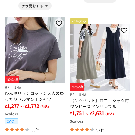
チラ見をする
イチオシ
10%off
20%off
BELLUNA
ひんやリッチコットン大人のゆ
BELLUNA
ったりドルマンＴシャツ
【２点セット】ロゴＴシャツ付
1,277
1,772
ワンピースアンサンブル
¥
¥
～
(税込)
1,751
2,631
¥
¥
6
colors
～
(税込)
3
colors
COOL
33件
97件