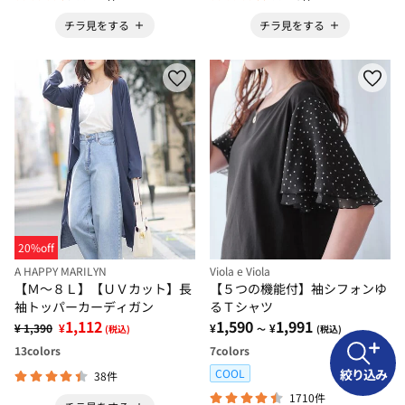
チラ見をする
チラ見をする
20%off
A HAPPY MARILYN
Viola e Viola
【Ｍ～８Ｌ】【ＵＶカット】長
【５つの機能付】袖シフォンゆ
袖トッパーカーディガン
るＴシャツ
1,112
1,590
1,991
¥ 1,390
¥
¥
¥
(税込)
～
(税込)
13
colors
7
colors
COOL
絞り込み
38件
1710件