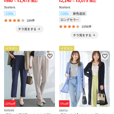
980
1,475
2,140
3,075
¥
¥
¥
¥
～
(税込)
～
(税込)
5
colors
9
colors
COOL
COOL
新色追加
ロングセラー
184件
1096件
チラ見をする
チラ見をする
イチオシ
イチオシ
10%off
5%off
RANAN
alotta