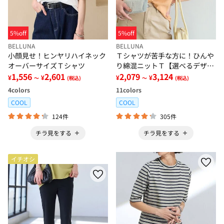
5%off
5%off
BELLUNA
BELLUNA
小顔見せ！ヒンヤリハイネック
Ｔシャツが苦手な方に！ひんや
オーバーサイズＴシャツ
り綿混ニットＴ【選べるデザイ
1,556
2,601
ン】
2,079
3,124
¥
¥
¥
¥
～
(税込)
～
(税込)
4
colors
11
colors
COOL
COOL
124件
305件
チラ見をする
チラ見をする
イチオシ