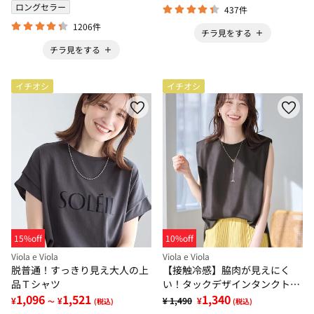
ロングセラー
437件
1206件
チラ見をする
チラ見をする
イチオシ
イチオシ
15%off
10%off
Viola e Viola
Viola e Viola
脱普通！すっきり見え大人の上
【接触冷感】脇肉が見えにく
品Ｔシャツ
い！タックデザインタンクトッ
1,096
1,521
プ
1,340
¥
¥
¥ 1,490
¥
～
(税込)
(税込)