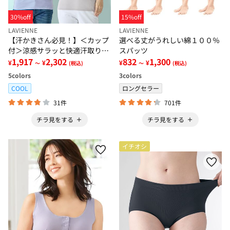
30%off
15%off
LAVIENNE
LAVIENNE
【汗かきさん必見！】＜カップ
選べる丈がうれしい綿１００％
付＞涼感サラッと快適汗取りタ
スパッツ
ンクトップインナー＜さらりラ
1,917
2,302
832
1,300
¥
¥
¥
¥
～
(税込)
～
(税込)
ボ＞
5
colors
3
colors
COOL
ロングセラー
31件
701件
チラ見をする
チラ見をする
イチオシ