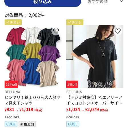
絞り込み
対象商品：
2,002件
イチオシ
イチオシ
15%off
5%off
BELLUNA
BELLUNA
ヒンヤリ！綿１００％大人顔サ
【汗ジミ対策◎】＜エアリーア
マ見えＴシャツ
イスコットン＞オーバーサイズ
831
1,018
Ｔシャツ【選べる袖丈】
1,034
2,079
¥
¥
¥
¥
～
(税込)
～
(税込)
14
colors
8
colors
COOL
新色追加
COOL