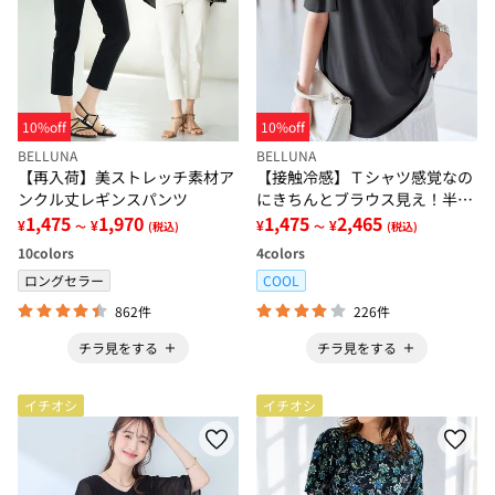
10%off
10%off
BELLUNA
BELLUNA
【再入荷】美ストレッチ素材ア
【接触冷感】Ｔシャツ感覚なの
ンクル丈レギンスパンツ
にきちんとブラウス見え！半袖
1,475
1,970
プルオーバー
1,475
2,465
¥
¥
¥
¥
～
(税込)
～
(税込)
10
colors
4
colors
ロングセラー
COOL
862件
226件
チラ見をする
チラ見をする
イチオシ
イチオシ