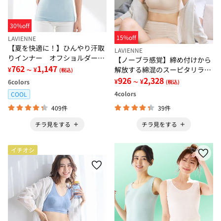
30%off
15%off
LAVIENNE
【夏を快適に！】ひんやり汗取
LAVIENNE
りインナー オフショルダー＜
【ノーブラ感覚】締め付けから
さらりラボ＞
762
1,147
解放する綿混のスーピタリラッ
¥
¥
～
(税込)
クスブラ・ショーツ（別売）
926
2,328
¥
¥
6
colors
～
(税込)
4
colors
COOL
409件
39件
チラ見をする
チラ見をする
イチオシ