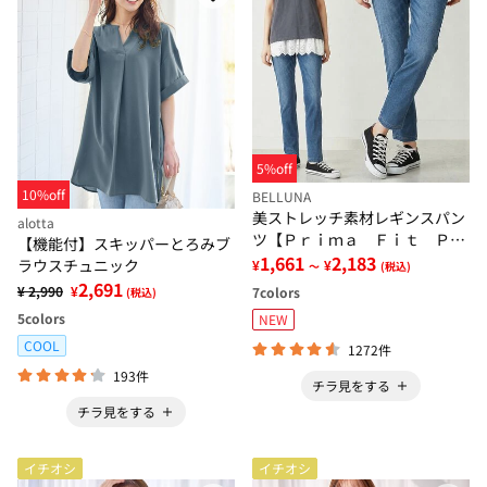
5%off
10%off
BELLUNA
美ストレッチ素材レギンスパン
alotta
ツ【Ｐｒｉｍａ Ｆｉｔ Ｐａ
【機能付】スキッパーとろみブ
ｎｔｓ】
1,661
2,183
ラウスチュニック
¥
¥
～
(税込)
2,691
¥ 2,990
¥
7
colors
(税込)
5
colors
NEW
COOL
1272件
193件
チラ見をする
チラ見をする
イチオシ
イチオシ