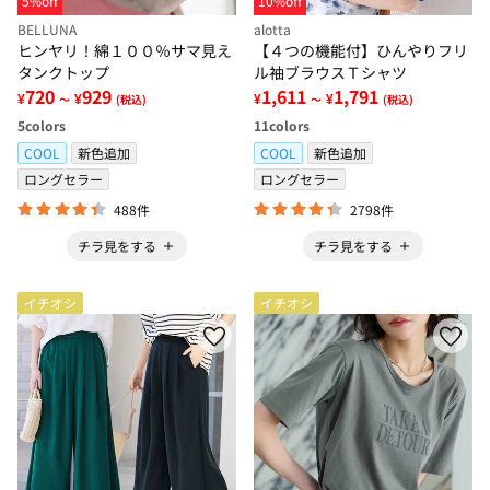
5%off
10%off
BELLUNA
alotta
ヒンヤリ！綿１００％サマ見え
【４つの機能付】ひんやりフリ
タンクトップ
ル袖ブラウスＴシャツ
720
929
1,611
1,791
¥
¥
¥
¥
～
(税込)
～
(税込)
5
colors
11
colors
COOL
新色追加
COOL
新色追加
ロングセラー
ロングセラー
488件
2798件
チラ見をする
チラ見をする
イチオシ
イチオシ