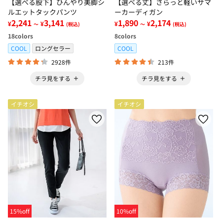
【選べる股下】ひんやり美脚シ
【選べる丈】さらっと軽いサマ
ルエットタックパンツ
ーカーディガン
2,241
3,141
1,890
2,174
¥
¥
¥
¥
～
(税込)
～
(税込)
18
colors
8
colors
COOL
ロングセラー
COOL
2928件
213件
チラ見をする
チラ見をする
イチオシ
イチオシ
15%off
10%off