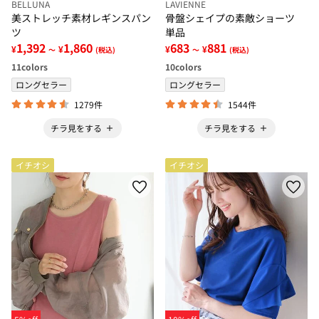
BELLUNA
LAVIENNE
美ストレッチ素材レギンスパン
骨盤シェイプの素敵ショーツ
ツ
単品
1,392
1,860
683
881
¥
¥
¥
¥
～
(税込)
～
(税込)
11
colors
10
colors
ロングセラー
ロングセラー
1279件
1544件
チラ見をする
チラ見をする
イチオシ
イチオシ