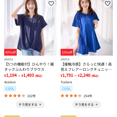
40%off
10%off
alotta
alotta
【5つの機能付】ひんやり！裾
【接触冷感】さらっと快適！高
タックふんわりブラウス
見えフレアーロングチュニック
1,194
1,493
Ｔシャツ
1,791
2,240
¥
¥
¥
¥
～
(税込)
～
(税込)
4
colors
7
colors
COOL
COOL
102件
254件
チラ見をする
チラ見をする