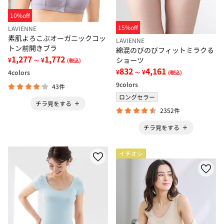
10%off
15%off
LAVIENNE
素肌よろこぶオーガニックコッ
LAVIENNE
トン前開きブラ
綿混のびのびフィットミラクる
1,277
1,772
ショーツ
¥
¥
～
(税込)
832
4,161
¥
¥
4
colors
～
(税込)
9
colors
43件
ロングセラー
チラ見をする
2352件
チラ見をする
イチオシ