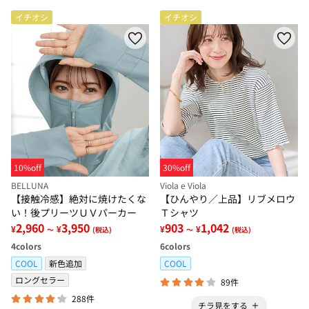
イチオシ
イチオシ
10%off
30%off
BELLUNA
Viola e Viola
【接触冷感】絶対に焼けたくな
【ひんやり／上品】リブメロウ
い！後プリーツＵＶパーカー
Ｔシャツ
2,960
3,950
903
1,042
¥
¥
¥
¥
～
(税込)
～
(税込)
4
colors
6
colors
COOL
新色追加
COOL
ロングセラー
89件
288件
チラ見をする