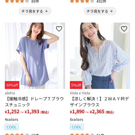
89件
492件
チラ見をする
チラ見をする
30%off
5%off
alotta
Viola e Viola
【接触冷感】ドレープＴブラウ
【涼しく解決！】２ＷＡＹ衿デ
スチュニック
ザインブラウス
1,252
1,393
1,890
2,365
¥
¥
¥
¥
～
(税込)
～
(税込)
4
colors
6
colors
COOL
COOL