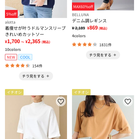
MAX60%off
5%off
BELLUNA
デニム調レギンス
alotta
869
着痩せが叶うドルマンスリーブ
¥ 2,189
¥
(税込)
きれいめカットソー
4
colors
1,700
2,365
¥
¥
～
(税込)
1831件
10
colors
チラ見をする
NEW
COOL
154件
チラ見をする
イチオシ
イチオシ