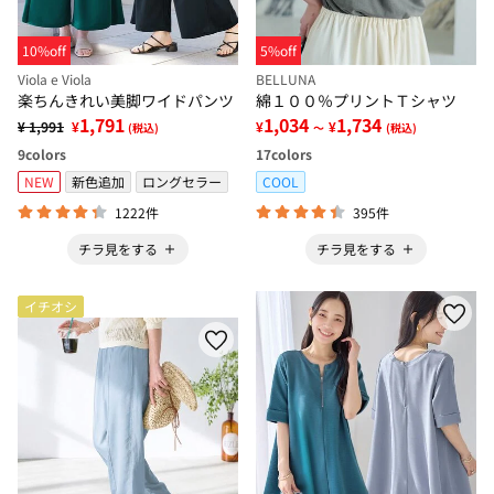
10%off
5%off
Viola e Viola
BELLUNA
楽ちんきれい美脚ワイドパンツ
綿１００％プリントＴシャツ
1,791
1,034
1,734
¥ 1,991
¥
¥
¥
(税込)
～
(税込)
9
colors
17
colors
NEW
新色追加
ロングセラー
COOL
1222件
395件
チラ見をする
チラ見をする
イチオシ