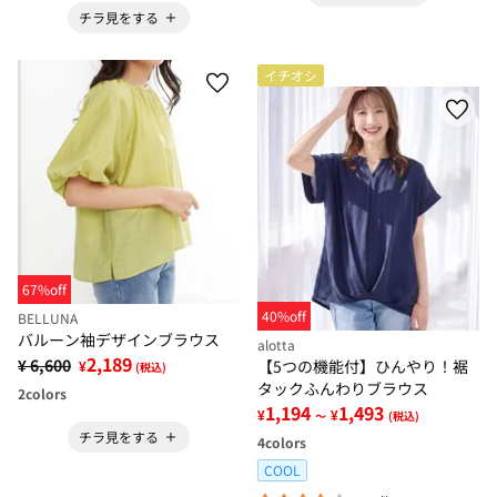
チラ見をする
イチオシ
67%off
40%off
BELLUNA
バルーン袖デザインブラウス
alotta
2,189
¥ 6,600
【5つの機能付】ひんやり！裾
¥
(税込)
タックふんわりブラウス
2
colors
1,194
1,493
¥
¥
～
(税込)
チラ見をする
4
colors
COOL