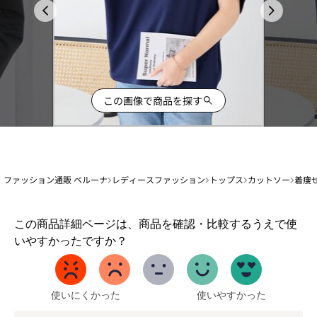
この画像で商品を探す
ファッション通販 ベルーナ
レディースファッション
トップス
カットソー
着痩
1
この商品詳細ページは、商品を確認・比較するうえで使
か
いやすかったですか？
ら
5
ま
で
使いにくかった
使いやすかった
の