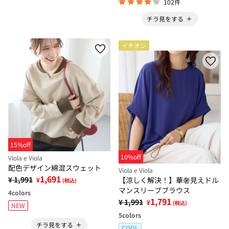
102件
チラ見をする
イチオシ
15%off
10%off
Viola e Viola
配色デザイン綿混スウェット
Viola e Viola
1,691
¥ 1,991
【涼しく解決！】華奢見えドル
¥
(税込)
マンスリーブブラウス
4
colors
1,791
¥ 1,991
¥
(税込)
NEW
5
colors
チラ見をする
COOL