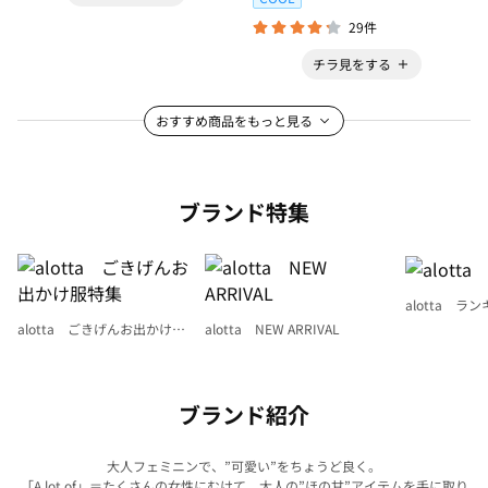
29件
チラ見をする
おすすめ商品をもっと見る
ブランド特集
alotta ラ
alotta ごきげんお出かけ服
alotta NEW ARRIVAL
特集
ブランド紹介
大人フェミニンで、”可愛い”をちょうど良く。
「A lot of」＝たくさんの女性にむけて、大人の”ほの甘”アイテムを手に取り