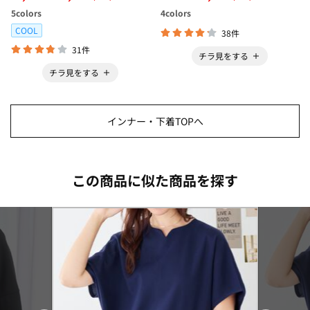
ボ＞
5
colors
4
colors
COOL
38件
31件
チラ見をする
チラ見をする
インナー・下着TOPへ
この商品に似た商品を探す