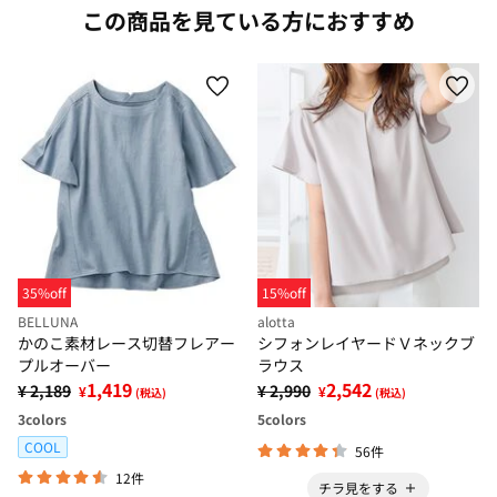
この商品を見ている方におすすめ
35%off
15%off
BELLUNA
alotta
かのこ素材レース切替フレアー
シフォンレイヤードＶネックブ
プルオーバー
ラウス
1,419
2,542
¥ 2,189
¥ 2,990
¥
¥
(税込)
(税込)
3
colors
5
colors
COOL
56件
12件
チラ見をする