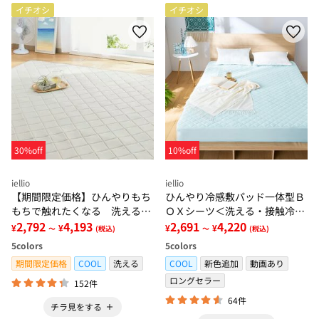
イチオシ
イチオシ
30%off
10%off
iellio
iellio
【期間限定価格】ひんやりもち
ひんやり冷感敷パッド一体型Ｂ
もちで触れたくなる 洗えるラ
ＯＸシーツ＜洗える・接触冷
グ＜低反発・滑りにくい・接触
2,792
4,193
感・抗菌防臭・時短・家事楽・
2,691
4,220
¥
¥
¥
¥
～
(税込)
～
(税込)
冷感・防ダニ・カーペット＞
ボックスシーツ・寝苦しさ対策
5
colors
5
colors
＞
期間限定価格
COOL
洗える
COOL
新色追加
動画あり
ロングセラー
152件
64件
チラ見をする