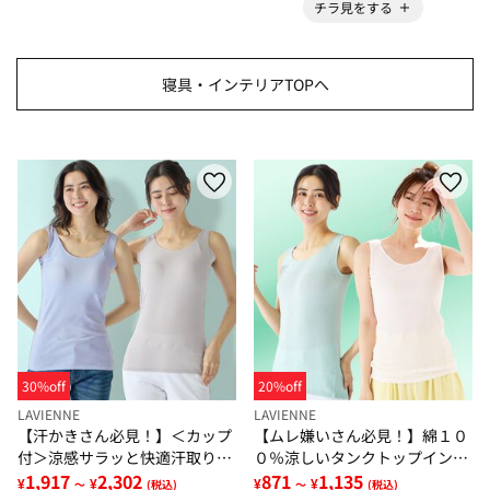
チラ見をする
寝具・インテリアTOPへ
30%off
20%off
LAVIENNE
LAVIENNE
【汗かきさん必見！】＜カップ
【ムレ嫌いさん必見！】綿１０
付＞涼感サラッと快適汗取りタ
０％涼しいタンクトップインナ
ンクトップインナー＜さらりラ
1,917
2,302
ー＜さらりラボ＞
871
1,135
¥
¥
¥
¥
～
(税込)
～
(税込)