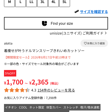
M
L
LL
3L
4L
5L
サイズを確認する
Find your size
unisize(ユニサイズ) ご利用ガイド
alotta
着痩せが叶うドルマンスリーブきれいめカットソー
【期間限定セール】2026年8月17日午前10時まで
※一部の色・サイズでセール対象外の場合がございます
5%OFF
1,700
2,365
¥
¥
～
(税込)
4.3
154件のレビューを見る
お気に入りアイテム登録件数：
7,398件
イチオシ
COOL
ネット限定
体型カバー
ストレッチ
吸汗/吸水速乾