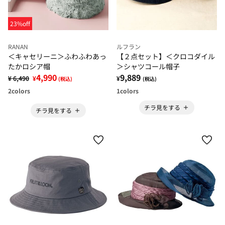
23%off
RANAN
ルフラン
＜キャセリーニ＞ふわふわあっ
【２点セット】＜クロコダイル
たかロシア帽
＞シャツコール帽子
4,990
9,889
¥ 6,490
¥
¥
(税込)
(税込)
2
colors
1
colors
チラ見をする
チラ見をする