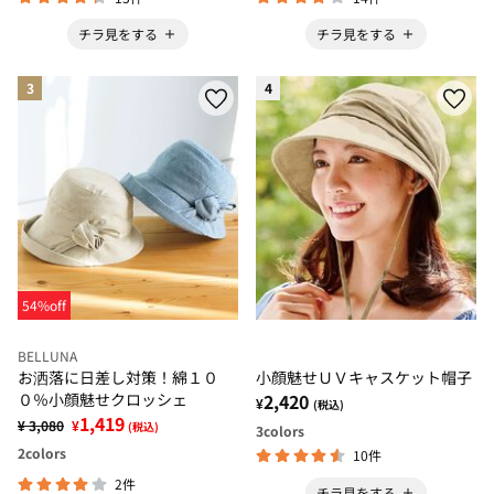
チラ見をする
チラ見をする
3
4
54%off
BELLUNA
お洒落に日差し対策！綿１０
小顔魅せＵＶキャスケット帽子
０％小顔魅せクロッシェ
2,420
¥
(税込)
1,419
¥ 3,080
¥
(税込)
3
colors
2
colors
10件
2件
チラ見をする