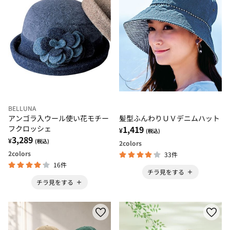
BELLUNA
アンゴラ入ウール使い花モチー
髪型ふんわりＵＶデニムハット
フクロッシェ
1,419
¥
(税込)
3,289
¥
(税込)
2
colors
2
colors
33件
16件
チラ見をする
チラ見をする