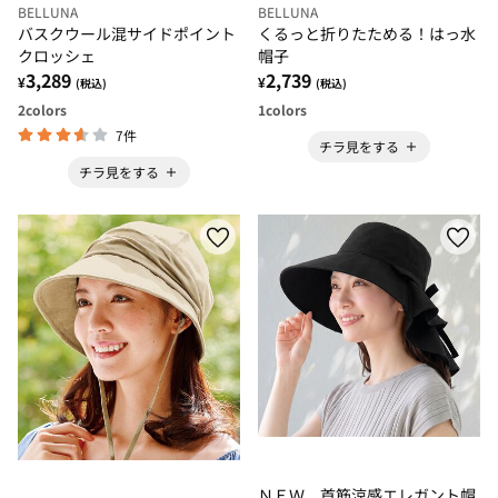
BELLUNA
BELLUNA
バスクウール混サイドポイント
くるっと折りたためる！はっ水
クロッシェ
帽子
3,289
2,739
¥
¥
(税込)
(税込)
2
colors
1
colors
7件
チラ見をする
チラ見をする
ＮＥＷ 首筋涼感エレガント帽