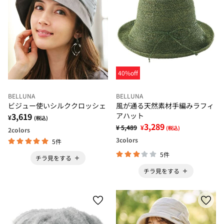
40%off
BELLUNA
BELLUNA
ビジュー使いシルククロッシェ
風が通る天然素材手編みラフィ
3,619
アハット
¥
(税込)
3,289
¥ 5,489
¥
(税込)
2
colors
3
colors
5件
5件
チラ見をする
チラ見をする