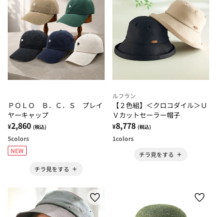
ルフラン
ＰＯＬＯ Ｂ．Ｃ．Ｓ プレイ
【２色組】＜クロコダイル＞Ｕ
ヤーキャップ
Ｖカットセーラー帽子
2,860
8,778
¥
¥
(税込)
(税込)
5
colors
1
colors
NEW
チラ見をする
チラ見をする