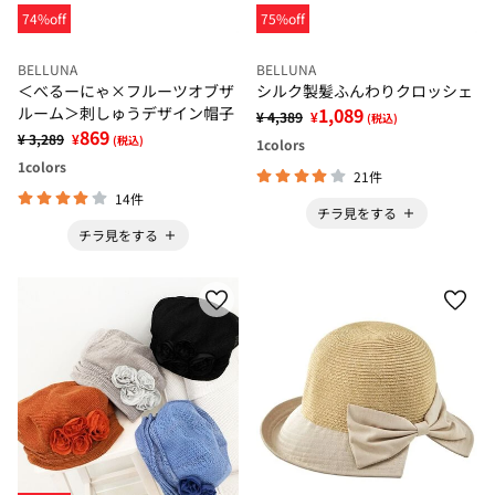
74%off
75%off
BELLUNA
BELLUNA
＜べるーにゃ×フルーツオブザ
シルク製髪ふんわりクロッシェ
ルーム＞刺しゅうデザイン帽子
1,089
¥ 4,389
¥
(税込)
869
¥ 3,289
¥
(税込)
1
colors
1
colors
21件
14件
チラ見をする
チラ見をする