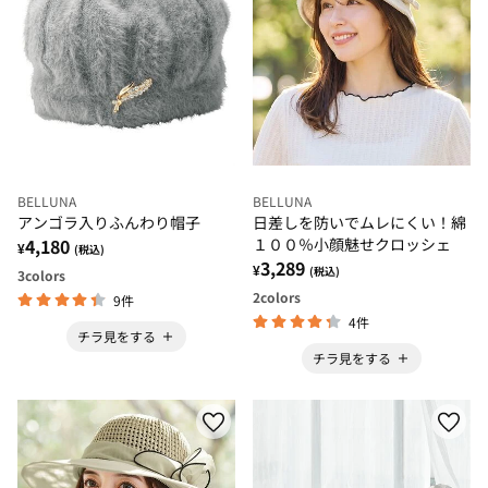
BELLUNA
BELLUNA
アンゴラ入りふんわり帽子
日差しを防いでムレにくい！綿
4,180
１００％小顔魅せクロッシェ
¥
(税込)
3,289
¥
(税込)
3
colors
2
colors
9件
4件
チラ見をする
チラ見をする