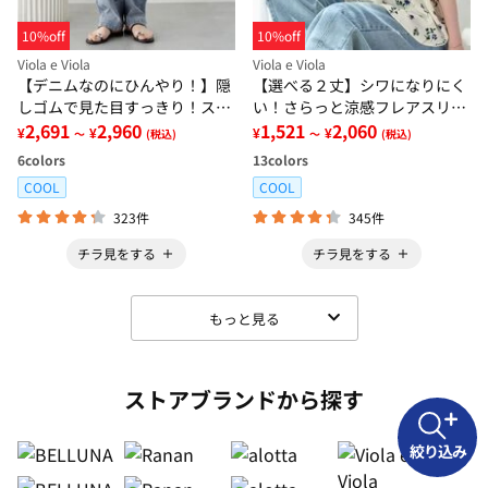
10%off
10%off
Viola e Viola
Viola e Viola
【デニムなのにひんやり！】隠
【選べる２丈】シワになりにく
しゴムで見た目すっきり！スト
い！さらっと涼感フレアスリー
レッチ楽ちんデニム
2,691
2,960
ブブラウス
1,521
2,060
¥
¥
¥
¥
～
(税込)
～
(税込)
6
colors
13
colors
COOL
COOL
323件
345件
チラ見をする
チラ見をする
もっと見る
ストアブランドから探す
絞り込み