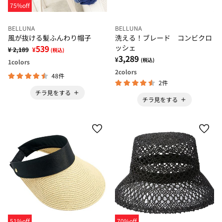
75%off
BELLUNA
BELLUNA
風が抜ける髪ふんわり帽子
洗える！ブレード コンビクロ
539
ッシェ
¥ 2,189
¥
(税込)
3,289
¥
(税込)
1
colors
2
colors
48件
2件
チラ見をする
チラ見をする
51%off
70%off