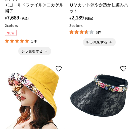
＜ゴールドファイル＞コカゲル
ＵＶカット涼やか透かし編みハ
帽子
ット
7,689
2,189
¥
¥
(税込)
(税込)
2
colors
3
colors
5件
NEW
1件
チラ見をする
チラ見をする