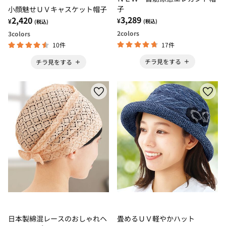
子
小顔魅せＵＶキャスケット帽子
3,289
2,420
¥
¥
(税込)
(税込)
2
colors
3
colors
17件
10件
チラ見をする
チラ見をする
日本製綿混レースのおしゃれヘ
畳めるＵＶ軽やかハット