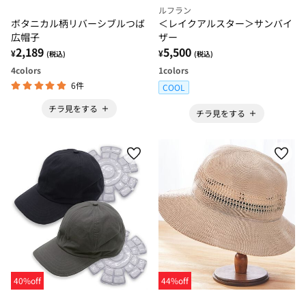
ルフラン
ボタニカル柄リバーシブルつば
＜レイクアルスター＞サンバイ
広帽子
ザー
2,189
5,500
¥
¥
(税込)
(税込)
4
colors
1
colors
6件
COOL
チラ見をする
チラ見をする
40%off
44%off