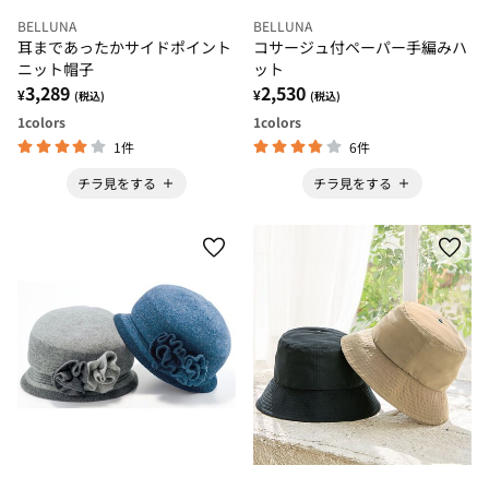
BELLUNA
BELLUNA
耳まであったかサイドポイント
コサージュ付ペーパー手編みハ
ニット帽子
ット
3,289
2,530
¥
¥
(税込)
(税込)
1
colors
1
colors
1件
6件
チラ見をする
チラ見をする