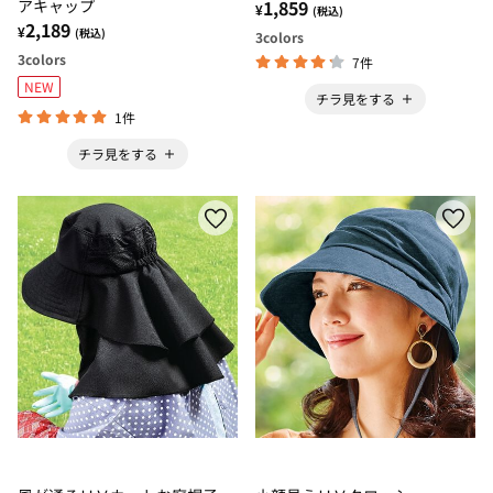
アキャップ
1,859
¥
(税込)
2,189
¥
(税込)
3
colors
3
colors
7件
NEW
チラ見をする
1件
チラ見をする