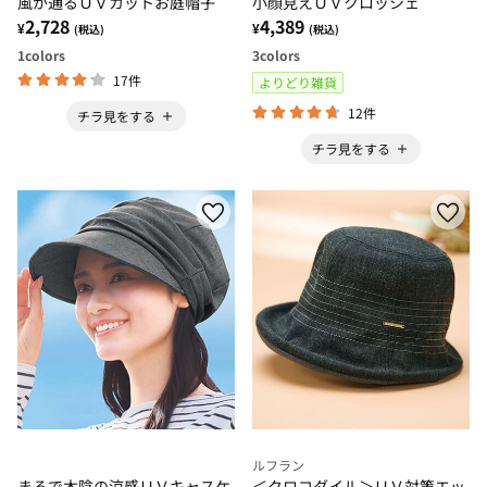
風が通るＵＶカットお庭帽子
小顔見えＵＶクロッシェ
2,728
4,389
¥
¥
(税込)
(税込)
1
colors
3
colors
17件
よりどり雑貨
12件
チラ見をする
チラ見をする
ルフラン
まるで木陰の涼感ＵＶキャスケ
＜クロコダイル＞ＵＶ対策エッ