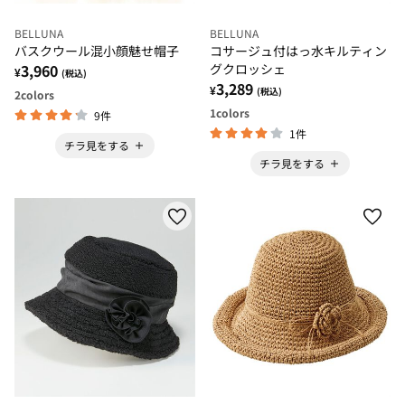
BELLUNA
BELLUNA
バスクウール混小顔魅せ帽子
コサージュ付はっ水キルティン
3,960
グクロッシェ
¥
(税込)
3,289
¥
(税込)
2
colors
1
colors
9件
1件
チラ見をする
チラ見をする