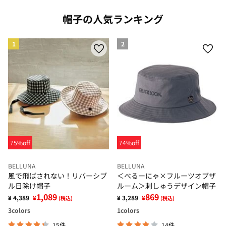
帽子の人気ランキング
1
2
75%off
74%off
BELLUNA
BELLUNA
風で飛ばされない！リバーシブ
＜べるーにゃ×フルーツオブザ
ル日除け帽子
ルーム＞刺しゅうデザイン帽子
1,089
869
¥ 4,389
¥
¥ 3,289
¥
(税込)
(税込)
3
colors
1
colors
15件
14件