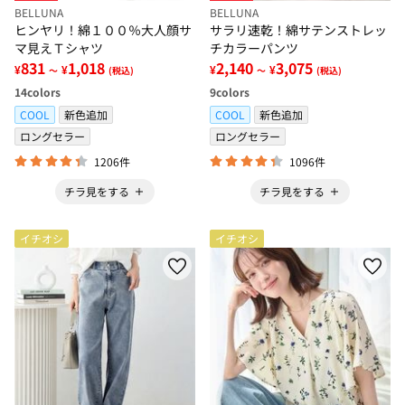
BELLUNA
BELLUNA
ヒンヤリ！綿１００％大人顔サ
サラリ速乾！綿サテンストレッ
マ見えＴシャツ
チカラーパンツ
831
1,018
2,140
3,075
¥
¥
¥
¥
～
(税込)
～
(税込)
14
colors
9
colors
COOL
新色追加
COOL
新色追加
ロングセラー
ロングセラー
1206件
1096件
チラ見をする
チラ見をする
イチオシ
イチオシ