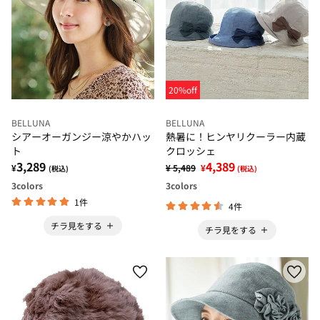
20%off
BELLUNA
BELLUNA
シアーオーガンジー涼やかハッ
熱暑に！ヒンヤリクーラー内蔵
ト
クロッシェ
3,289
4,389
¥
¥ 5,489
¥
(税込)
(税込)
3
colors
3
colors
1件
4件
チラ見をする
チラ見をする