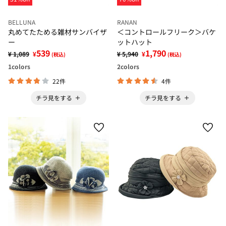
BELLUNA
RANAN
丸めてたためる雑材サンバイザ
＜コントロールフリーク＞バケ
ー
ットハット
539
1,790
¥ 1,089
¥
¥ 5,940
¥
(税込)
(税込)
1
colors
2
colors
22件
4件
チラ見をする
チラ見をする