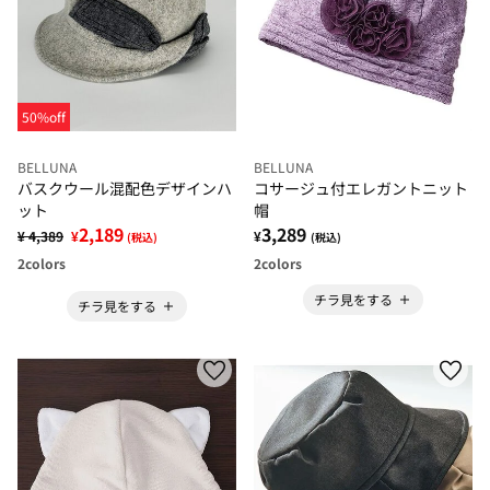
50%off
BELLUNA
BELLUNA
バスクウール混配色デザインハ
コサージュ付エレガントニット
ット
帽
2,189
3,289
¥ 4,389
¥
¥
(税込)
(税込)
2
colors
2
colors
チラ見をする
チラ見をする