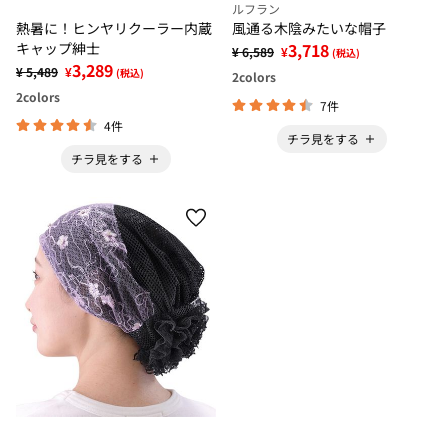
ルフラン
熱暑に！ヒンヤリクーラー内蔵
風通る木陰みたいな帽子
キャップ紳士
3,718
¥ 6,589
¥
(税込)
3,289
¥ 5,489
¥
(税込)
2
colors
2
colors
7件
4件
チラ見をする
チラ見をする