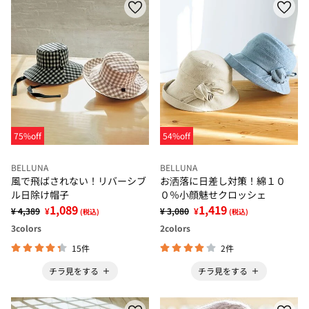
75%off
54%off
BELLUNA
BELLUNA
風で飛ばされない！リバーシブ
お洒落に日差し対策！綿１０
ル日除け帽子
０％小顔魅せクロッシェ
1,089
1,419
¥ 4,389
¥
¥ 3,080
¥
(税込)
(税込)
3
colors
2
colors
15件
2件
チラ見をする
チラ見をする