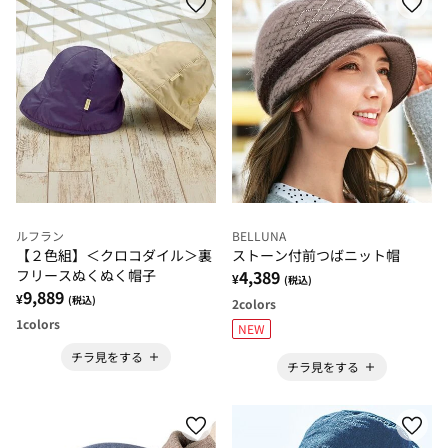
ルフラン
BELLUNA
【２色組】＜クロコダイル＞裏
ストーン付前つばニット帽
フリースぬくぬく帽子
4,389
¥
(税込)
9,889
¥
(税込)
2
colors
1
colors
NEW
チラ見をする
チラ見をする