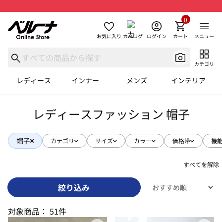
0
お気に入り
カタログ
ログイン
カート
メニュー
カテゴリ
レディース
インナー
メンズ
インテリア
レディースファッション 帽子
帽子
カテゴリ
サイズ
カラー
価格帯
機
すべてを解除
絞り込み
対象商品：
51件