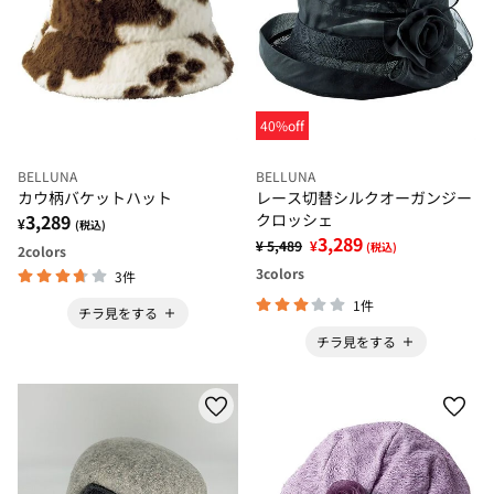
40%off
BELLUNA
BELLUNA
カウ柄バケットハット
レース切替シルクオーガンジー
3,289
クロッシェ
¥
(税込)
3,289
¥ 5,489
¥
(税込)
2
colors
3
colors
3件
1件
チラ見をする
チラ見をする