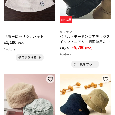
40%off
ルフラン
べるーにゃサウナハット
＜ベル・モード＞ゴアテックス
1,100
インフィニアム 晴雨兼用ふん
¥
(税込)
わりデニムクローシュ
5,280
¥ 8,789
¥
(税込)
1
colors
2
colors
チラ見をする
チラ見をする