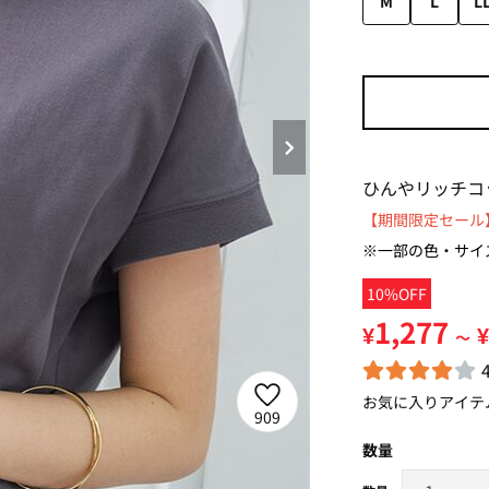
M
L
L
ひんやリッチコ
【期間限定セール】
※一部の色・サイ
10%OFF
1,277
¥
¥
～
お気に入りアイテ
909
数量