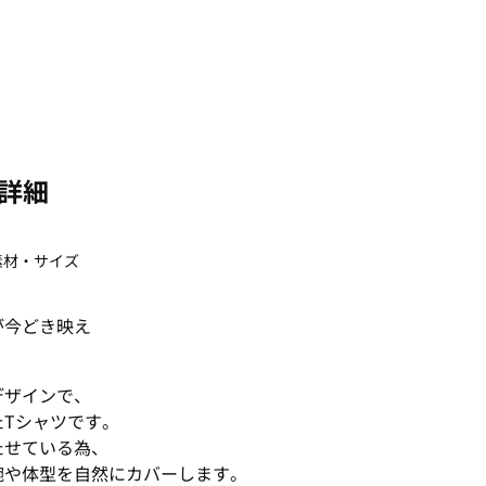
詳細
素材・サイズ
が今どき映え
デザインで、
Tシャツです。
たせている為、
腕や体型を自然にカバーします。