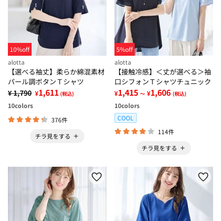
10%off
5%off
alotta
alotta
【選べる袖丈】柔らか綿混素材
【接触冷感】＜丈が選べる＞袖
パール調ボタンＴシャツ
口シフォンＴシャツチュニック
1,611
1,415
1,606
¥ 1,790
¥
¥
¥
(税込)
～
(税込)
10
colors
10
colors
COOL
376件
114件
チラ見をする
チラ見をする