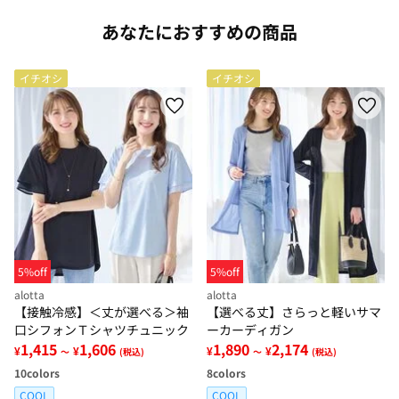
あなたにおすすめの商品
イチオシ
イチオシ
5%off
5%off
alotta
alotta
【接触冷感】＜丈が選べる＞袖
【選べる丈】さらっと軽いサマ
口シフォンＴシャツチュニック
ーカーディガン
1,415
1,606
1,890
2,174
¥
¥
¥
¥
～
(税込)
～
(税込)
10
colors
8
colors
COOL
COOL