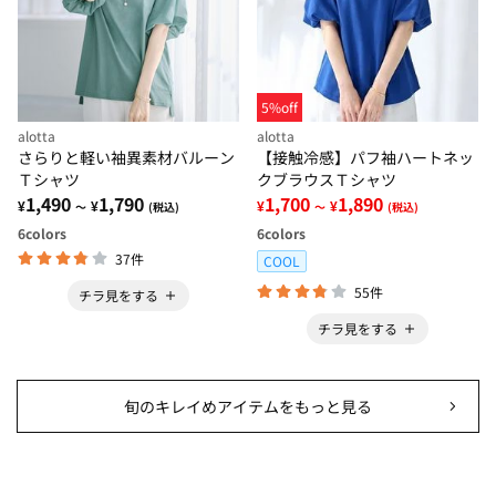
5%off
alotta
alotta
さらりと軽い袖異素材バルーン
【接触冷感】パフ袖ハートネッ
Ｔシャツ
クブラウスＴシャツ
1,490
1,790
1,700
1,890
¥
¥
¥
¥
～
(税込)
～
(税込)
6
colors
6
colors
37件
COOL
55件
チラ見をする
チラ見をする
旬のキレイめアイテムをもっと見る