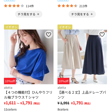
114件
213件
チラ見をする
チラ見をする
イチオシ
イチオシ
10%off
10%off
alotta
alotta
【４つの機能付】ひんやりフリ
【選べる２丈】上品ドレープパ
ル袖ブラウスＴシャツ
ンツ
1,611
1,791
1,791
¥ 1,991
¥
¥
¥
～
(税込)
(税込)
11
colors
8
colors