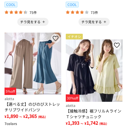
COOL
COOL
75件
73件
チラ見をする
チラ見をする
イチオシ
5%off
30%off
alotta
【選べる丈】のびのびストレッ
alotta
チリブワイドパンツ
【接触冷感】裾フリルＡライン
1,890
2,365
Ｔシャツチュニック
¥
¥
～
(税込)
1,393
1,742
¥
¥
7
colors
～
(税込)