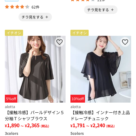
62件
チラ見をする
チラ見をする
イチオシ
イチオシ
5%off
10%off
alotta
alotta
【接触冷感】パールデザイン５
【接触冷感】インナー付き上品
分袖Ｔシャツブラウス
ドレープチュニック
1,890
2,365
1,791
2,240
¥
¥
¥
¥
～
(税込)
～
(税込)
3
colors
5
colors