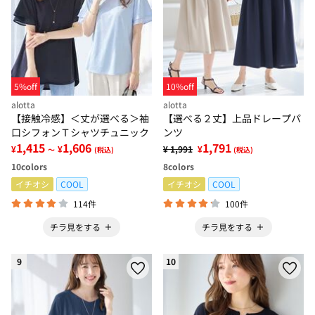
5%off
10%off
alotta
alotta
【接触冷感】＜丈が選べる＞袖
【選べる２丈】上品ドレープパ
口シフォンＴシャツチュニック
ンツ
1,415
1,606
1,791
¥
¥
¥ 1,991
¥
～
(税込)
(税込)
10
colors
8
colors
イチオシ
COOL
イチオシ
COOL
114件
100件
チラ見をする
チラ見をする
9
10