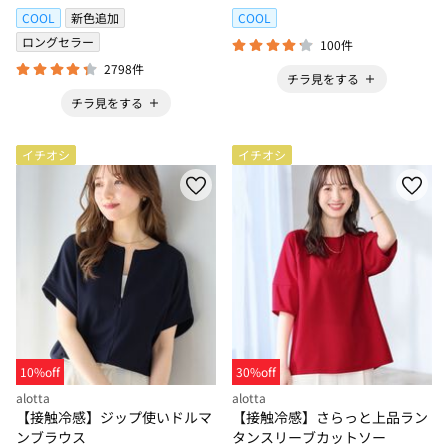
COOL
新色追加
COOL
ロングセラー
100件
2798件
チラ見をする
チラ見をする
イチオシ
イチオシ
10%off
30%off
alotta
alotta
【接触冷感】ジップ使いドルマ
【接触冷感】さらっと上品ラン
ンブラウス
タンスリーブカットソー