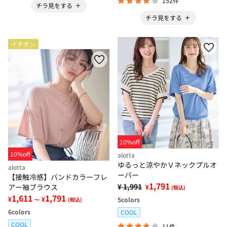
152件
チラ見をする
チラ見をする
イチオシ
10%off
10%off
alotta
ゆるっと涼やかＶネックプルオ
alotta
ーバー
【接触冷感】バンドカラーフレ
1,791
¥ 1,991
アー袖ブラウス
¥
(税込)
1,611
1,791
¥
¥
5
colors
～
(税込)
6
colors
COOL
COOL
11件