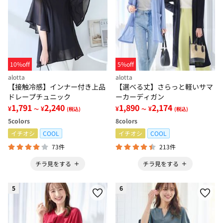
5%off
10%off
alotta
alotta
【選べる丈】さらっと軽いサマ
【接触冷感】インナー付き上品
ーカーディガン
ドレープチュニック
1,890
2,174
1,791
2,240
¥
¥
¥
¥
～
(税込)
～
(税込)
8
colors
5
colors
イチオシ
COOL
イチオシ
COOL
213件
73件
チラ見をする
チラ見をする
5
6