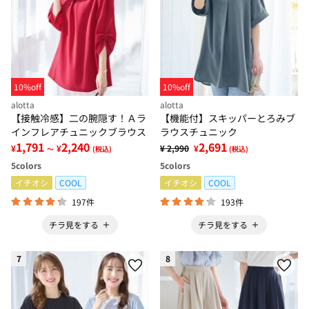
10%off
10%off
alotta
alotta
【接触冷感】二の腕隠す！Ａラ
【機能付】スキッパーとろみブ
インフレアチュニックブラウス
ラウスチュニック
1,791
2,240
2,691
¥
¥
¥ 2,990
¥
～
(税込)
(税込)
5
colors
5
colors
イチオシ
COOL
イチオシ
COOL
197件
193件
チラ見をする
チラ見をする
7
8