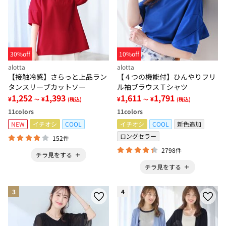
30%off
10%off
alotta
alotta
【接触冷感】さらっと上品ラン
【４つの機能付】ひんやりフリ
タンスリーブカットソー
ル袖ブラウスＴシャツ
1,252
1,393
1,611
1,791
¥
¥
¥
¥
～
(税込)
～
(税込)
11
colors
11
colors
NEW
イチオシ
COOL
イチオシ
COOL
新色追加
ロングセラー
152件
2798件
チラ見をする
チラ見をする
3
4