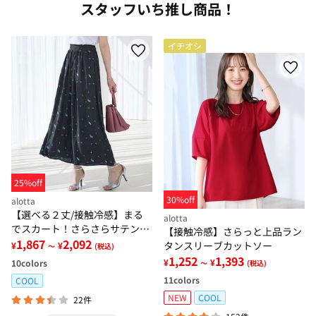
スタッフいち推し商品！
イチオシ
25%off
30%off
alotta
【選べる２丈/接触冷感】まる
alotta
でスカート！さらさらサテン素
【接触冷感】さらっと上品ラン
材スカーチョパンツ
1,867
2,092
タンスリーブカットソー
¥
¥
～
(税込)
1,252
1,393
¥
¥
10
colors
～
(税込)
11
colors
COOL
NEW
COOL
22件