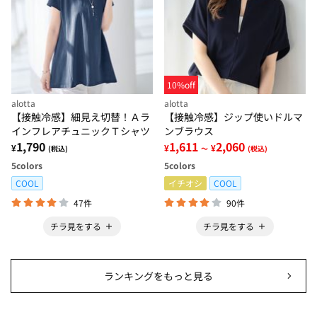
10%off
alotta
alotta
【接触冷感】細見え切替！Ａラ
【接触冷感】ジップ使いドルマ
インフレアチュニックＴシャツ
ンブラウス
1,790
1,611
2,060
¥
¥
¥
(税込)
～
(税込)
5
colors
5
colors
COOL
イチオシ
COOL
47件
90件
チラ見をする
チラ見をする
ランキングをもっと見る