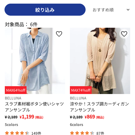
絞り込み
対象商品：
6件
MAX64%off
MAX74%off
BELLUNA
BELLUNA
スラブ素材裾ボタン使いシャツ
涼やか！スラブ調カーディガン
アンサンブル
アンサンブル
1,199
869
¥ 2,189
¥
¥ 2,189
¥
(税込)
(税込)
5
colors
6
colors
149件
87件