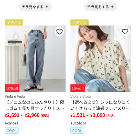
チラ見をする
チラ見をする
イチオシ
イチオシ
10%off
10%off
Viola e Viola
Viola e Viola
【デニムなのにひんやり！】隠
【選べる２丈】シワになりにく
しゴムで見た目すっきり！スト
い！さらっと涼感フレアスリー
レッチ楽ちんデニム
2,691
2,960
ブブラウス
1,521
2,060
¥
¥
¥
¥
～
(税込)
～
(税込)
6
colors
13
colors
COOL
COOL