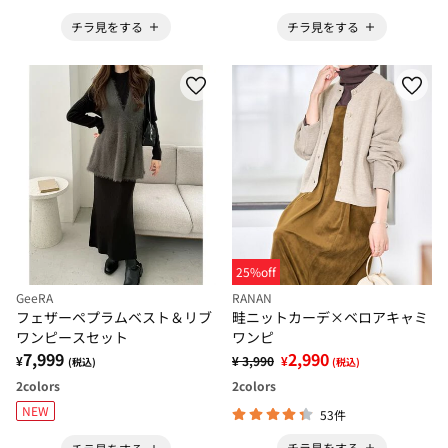
チラ見をする
チラ見をする
25%off
GeeRA
RANAN
フェザーペプラムベスト＆リブ
畦ニットカーデ×ベロアキャミ
ワンピースセット
ワンピ
7,999
2,990
¥
¥ 3,990
¥
(税込)
(税込)
2
colors
2
colors
NEW
53件
チラ見をする