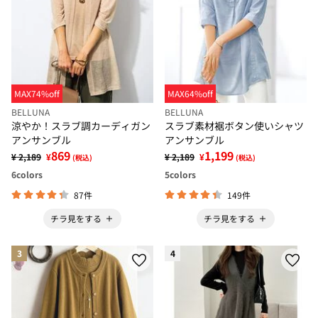
MAX74%off
MAX64%off
BELLUNA
BELLUNA
涼やか！スラブ調カーディガン
スラブ素材裾ボタン使いシャツ
アンサンブル
アンサンブル
869
1,199
¥ 2,189
¥
¥ 2,189
¥
(税込)
(税込)
6
colors
5
colors
87件
149件
チラ見をする
チラ見をする
3
4