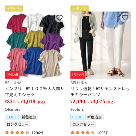
イチオシ
イチオシ
15%off
15%off
BELLUNA
BELLUNA
ヒンヤリ！綿１００％大人顔サ
サラリ速乾！綿サテンストレッ
マ見えＴシャツ
チカラーパンツ
831
1,018
2,140
3,075
¥
¥
¥
¥
～
(税込)
～
(税込)
14
colors
9
colors
COOL
新色追加
COOL
新色追加
ロングセラー
ロングセラー
1206件
1096件