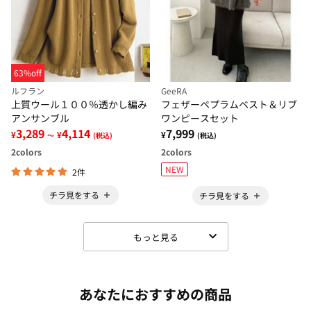
63%off
ルフラン
GeeRA
上質ウール１００％透かし編み
フェザーペプラムベスト＆リブ
アンサンブル
ワンピースセット
3,289
4,114
7,999
¥
¥
¥
～
(税込)
(税込)
2
colors
2
colors
NEW
2件
チラ見をする
チラ見をする
もっと見る
あなたにおすすめの商品