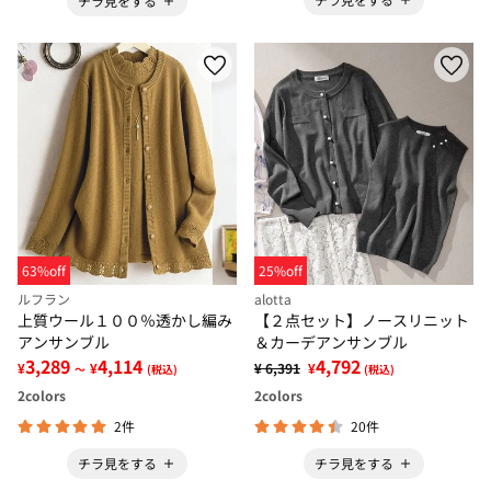
チラ見をする
63%off
25%off
ルフラン
alotta
上質ウール１００％透かし編み
【２点セット】ノースリニット
アンサンブル
＆カーデアンサンブル
3,289
4,114
4,792
¥
¥
¥ 6,391
¥
～
(税込)
(税込)
2
colors
2
colors
2件
20件
チラ見をする
チラ見をする