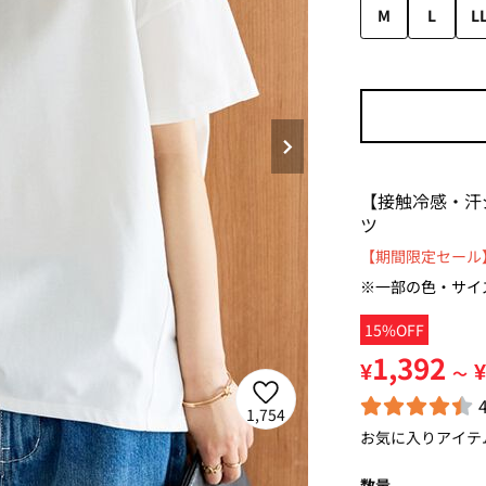
M
L
L
【接触冷感・汗
ツ
【期間限定セール】
※一部の色・サイ
15%OFF
1,392
¥
¥
～
1,754
お気に入りアイテ
数量