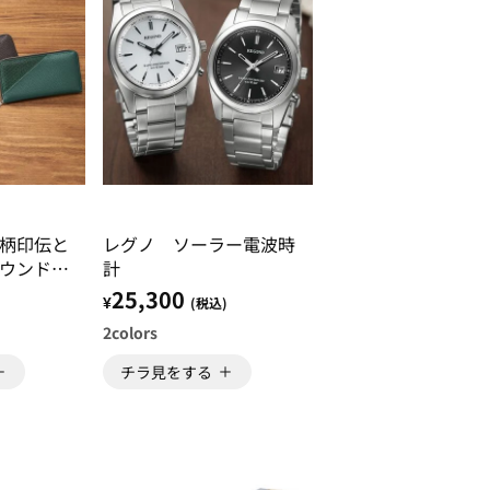
柄印伝と
レグノ ソーラー電波時
ウンド長
計
25,300
¥
)
(税込)
2
colors
チラ見をする