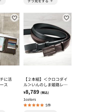
チラ見をする
チに活
【２本組】＜クロコダイ
ース
ル＞いんのしま姫路レザ
ーベルト
8,789
¥
(税込)
1
colors
5件