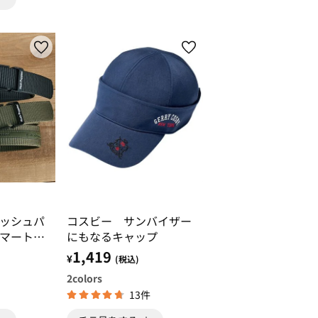
ッシュパ
コスビー サンバイザー
マートロ
にもなるキャップ
1,419
¥
(税込)
2
colors
13件