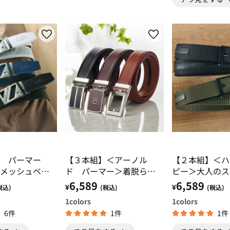
ド パーマー
【３本組】＜アーノル
【２本組】＜ハ
メッシュベル
ド パーマー＞着脱らく
ピー＞大人のス
らくロングベルト
ックベルト
6,589
6,589
¥
¥
税込)
(税込)
(税込)
1
colors
1
colors
6件
1件
1件