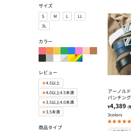
サイズ
S
M
L
LL
3L
カラー
レビュー
4.5以上
アーノル
4.0以上4.5未満
パンチング
3.5以上4.0未満
ト
4,389
¥
(
3.5未満
3
colors
商品タイプ