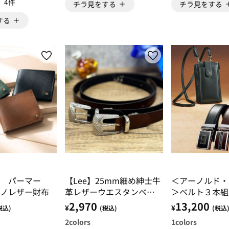
4件
チラ見をする
チラ見をする
する
ド パーマー
【Lee】25mm細め紳士牛
＜アーノルド・
ノレザー財布
革レザーウエスタンベル
＞ベルト３本組
ト
ポーチセット
2,970
13,200
¥
¥
税込)
(税込)
(税込
2
colors
1
colors