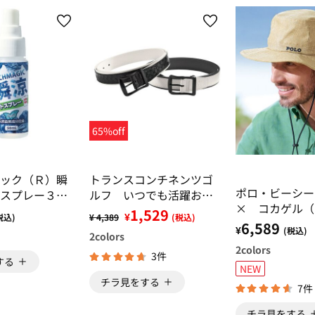
65%off
ック（Ｒ）瞬
トランスコンチネンツゴ
ポロ・ビーシ
スプレー３本
ルフ いつでも活躍おし
× コカゲル（
ゃれなゴルフベルト
1,529
¥
税込)
¥ 4,389
(税込)
の相棒！日傘い
6,589
¥
(税込)
2
colors
ハット
2
colors
3件
する
NEW
チラ見をする
7件
チラ見をする