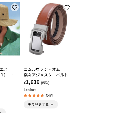
ーエス
コムルヴァン・オム
Ｒ） 夏
楽々アジャスターベルト
らず快適
1,639
¥
(税込)
1
colors
34件
チラ見をする