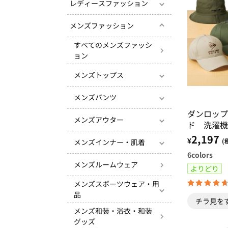
レディースファッション
メンズファッション
すべてのメンズファッシ
ョン
メンズトップス
メンズパンツ
ダンロップ
メンズアウター
ド 洗濯機
キャップ・
2,197
¥
(
メンズインナー・肌着
6
colors
メンズルームウェア
よりどり
メンズスポーツウェア・用
品
チラ見を
メンズ和装・浴衣・和装
グッズ