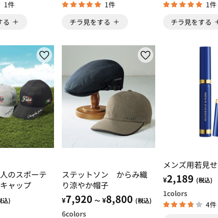
1件
1件
1件
する
チラ見をする
チラ見をする
メンズ用若見せ
人のスポーテ
ステットソン からみ織
2,189
¥
(税込)
キャップ
り涼やか帽子
1
colors
7,920
8,800
¥
¥
税込)
～
(税込)
4件
6
colors