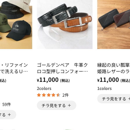
・リファイン
ゴールデンベア 牛革ク
縁起の良い瓢箪
で洗えるＵＶ
ロコ型押しコンフォート
姫路レザーのラ
ハット
ベルト
財布
11,000
11,000
¥
¥
税込)
(税込)
(税込
2
colors
1
colors
2件
チラ見をする
59件
チラ見をする
する