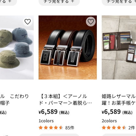
する
チラ見をする
チラ見をする
ル こだわり
【３本組】＜アーノル
姫路レザーマル
帽子
ド・パーマー＞着脱らく
躍！お薬手帳ケ
らくロングベルト
6,589
6,589
¥
¥
税込)
(税込)
(税込)
1
colors
2
colors
85件
2件