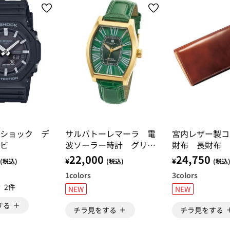
ショック デ
サルバトーレマーラ 電
宮内レザー製コ
ビ
波ソーラー時計 グリー
財布 長財布
ン（トノー）
22,000
24,750
¥
¥
(税込)
(税込)
(税込
1
colors
3
colors
2件
NEW
NEW
する
チラ見をする
チラ見をする