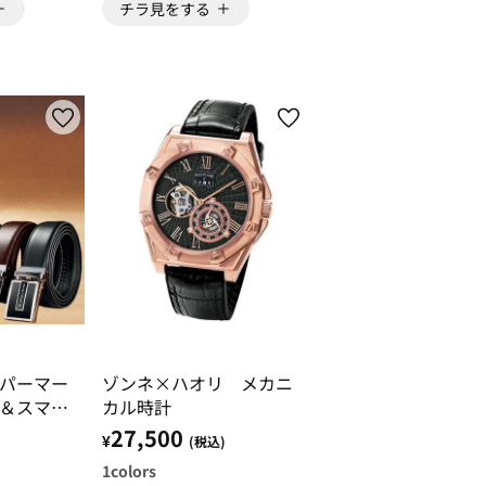
チラ見をする
パーマー
ゾンネ×ハオリ メカニ
＆スマホ
カル時計
27,500
¥
)
(税込)
1
colors