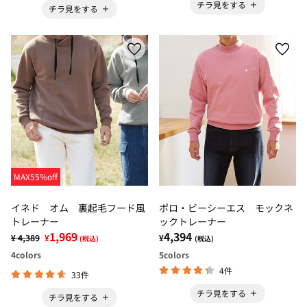
チラ見をする
チラ見をする
MAX55%off
イネド オム 裏起毛フード風
ポロ・ビーシーエス モックネ
トレーナー
ックトレーナー
1,969
4,394
¥ 4,389
¥
¥
(税込)
(税込)
4
colors
5
colors
4件
33件
チラ見をする
チラ見をする