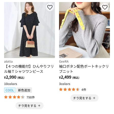
alotta
GeeRA
【４つの機能付】ひんやりフリ
袖口ボタン配色ボートネックリ
ル袖Ｔシャツワンピース
ブニット
2,990
2,499
¥
¥
(税込)
(税込)
10
colors
3
colors
4件
COOL
新色追加
798件
チラ見をする
チラ見をする