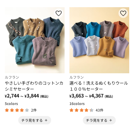
ルフラン
ルフラン
やさしい手ざわりのコットンカ
選べる！洗えるぬくもりウール
シミヤセーター
１００％セーター
2,744
3,844
3,663
4,367
¥
¥
¥
¥
～
(税込)
～
(税込)
5
colors
16
colors
2件
43件
チラ見をする
チラ見をする