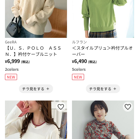
GeeRA
ルフラン
【Ｕ．Ｓ．ＰＯＬＯ ＡＳＳ
＜スタイルプリュ＞衿付プルオ
Ｎ．】衿付ケーブルニット
ーバー
6,999
6,490
¥
¥
(税込)
(税込)
2
colors
5
colors
NEW
NEW
チラ見をする
チラ見をする