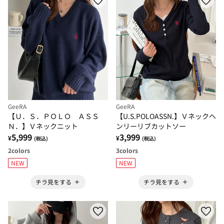
GeeRA
GeeRA
【Ｕ．Ｓ．ＰＯＬＯ ＡＳＳ
【U.S.POLOASSN.】Ｖネックヘ
Ｎ．】Ｖネックニット
ンリーリブカットソー
5,999
3,999
¥
¥
(税込)
(税込)
2
colors
3
colors
NEW
NEW
チラ見をする
チラ見をする