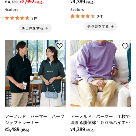
2,992
4,389
¥ 4,389
¥
¥
(税込)
(税込)
4
colors
3
colors
2件
7件
チラ見をする
チラ見をする
アーノルド パーマー ハーフ
アーノルド パーマー １枚で
ジップトレーナー
決まる肌側綿１００％ハイネッ
5,489
ク
4,389
¥
¥
(税込)
(税込)