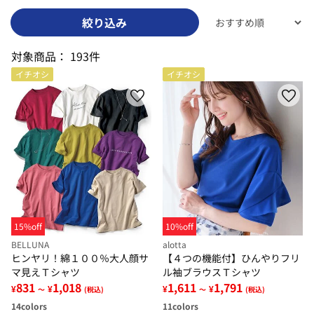
絞り込み
対象商品：
193件
イチオシ
イチオシ
15%off
10%off
BELLUNA
alotta
ヒンヤリ！綿１００％大人顔サ
【４つの機能付】ひんやりフリ
マ見えＴシャツ
ル袖ブラウスＴシャツ
831
1,018
1,611
1,791
¥
¥
¥
¥
～
(税込)
～
(税込)
14
colors
11
colors