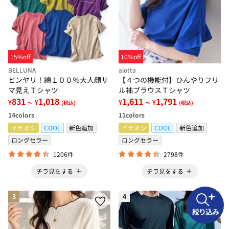
15%off
10%off
BELLUNA
alotta
ヒンヤリ！綿１００％大人顔サ
【４つの機能付】ひんやりフリ
マ見えＴシャツ
ル袖ブラウスＴシャツ
831
1,018
1,611
1,791
¥
¥
¥
¥
～
(税込)
～
(税込)
14
colors
11
colors
イチオシ
COOL
新色追加
イチオシ
COOL
新色追加
ロングセラー
ロングセラー
1206件
2798件
チラ見をする
チラ見をする
3
4
絞り込み