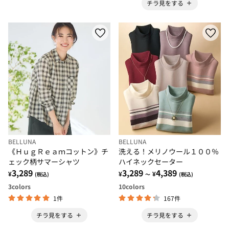
チラ見をする
BELLUNA
BELLUNA
《ＨｕｇＲｅａｍコットン》チ
洗える！メリノウール１００％
ェック柄サマーシャツ
ハイネックセーター
3,289
3,289
4,389
¥
¥
¥
(税込)
～
(税込)
3
colors
10
colors
1件
167件
チラ見をする
チラ見をする