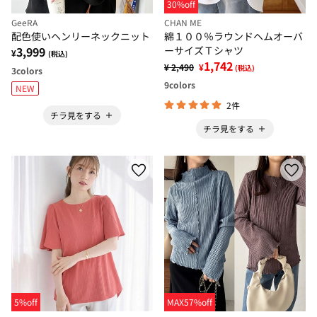
30%off
GeeRA
CHAN ME
配色使いヘンリーネックニット
綿１００％ラウンドヘムオーバ
3,999
ーサイズＴシャツ
¥
(税込)
1,742
¥ 2,490
¥
(税込)
3
colors
9
colors
NEW
2件
チラ見をする
チラ見をする
5%off
MAX57%off