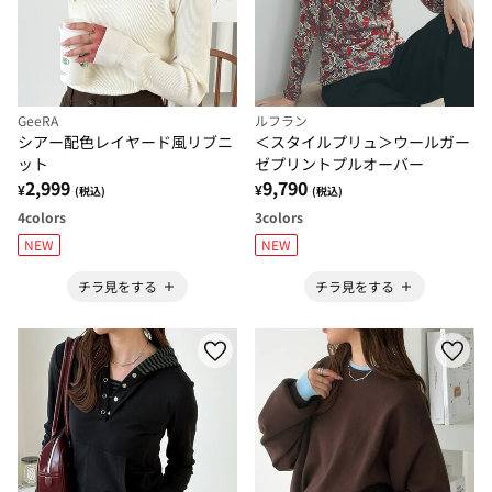
GeeRA
ルフラン
シアー配色レイヤード風リブニ
＜スタイルプリュ＞ウールガー
ット
ゼプリントプルオーバー
2,999
9,790
¥
¥
(税込)
(税込)
4
colors
3
colors
NEW
NEW
チラ見をする
チラ見をする