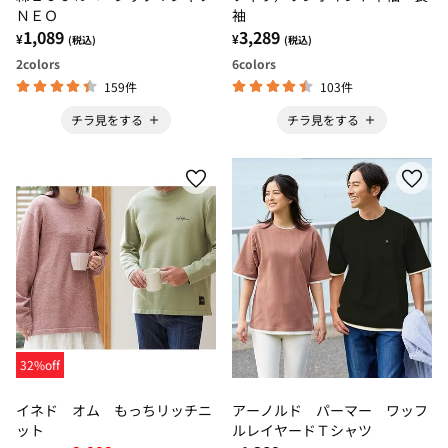
ＮＥＯ
袖
1,089
3,289
¥
¥
(税込)
(税込)
2
colors
6
colors
159件
103件
チラ見をする
チラ見をする
32%off
イネド オム もっちリッチニ
アーノルド パーマー ワッフ
ット
ルレイヤードＴシャツ