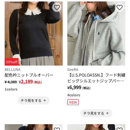
50%off
BELLUNA
GeeRA
配色衿ニットプルオーバー
【U.S.POLOASSN.】フード刺繍
2,189
ビッグシルエットジップパーカ
¥ 4,389
¥
(税込)
ー
6,999
¥
(税込)
1
colors
4
colors
チラ見をする
NEW
チラ見をする