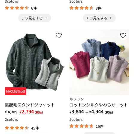
3
colors
3
colors
6件
8件
チラ見をする
チラ見をする
MAX36%off
ルフラン
裏起毛スタンドジャケット
コットンシルクやわらかニット
2,794
3,844
4,944
¥ 4,389
¥
¥
¥
(税込)
～
(税込)
2
colors
5
colors
16件
45件