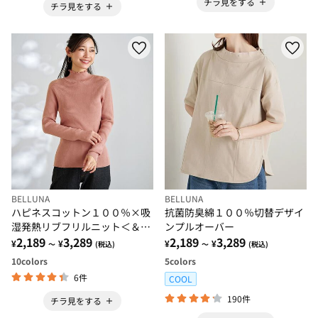
チラ見をする
チラ見をする
BELLUNA
BELLUNA
ハピネスコットン１００％×吸
抗菌防臭綿１００％切替デザイ
湿発熱リブフリルニット＜＆ｃ
ンプルオーバー
ｏｃｏｃｈｉ＞
2,189
3,289
2,189
3,289
¥
¥
¥
¥
～
(税込)
～
(税込)
10
colors
5
colors
6件
COOL
190件
チラ見をする