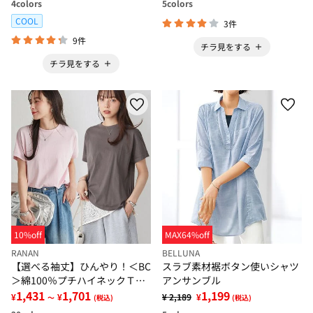
4
colors
5
colors
COOL
3件
9件
チラ見をする
チラ見をする
10%off
MAX64%off
RANAN
BELLUNA
【選べる袖丈】ひんやり！＜BC
スラブ素材裾ボタン使いシャツ
＞綿100％プチハイネックＴシ
アンサンブル
ャツ
1,431
1,701
1,199
¥
¥
¥ 2,189
¥
～
(税込)
(税込)