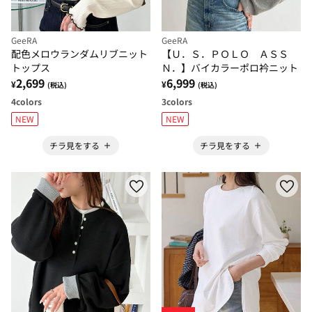
GeeRA
GeeRA
配色メロウランダムリブニット
【Ｕ．Ｓ．ＰＯＬＯ ＡＳＳ
トップス
Ｎ．】バイカラーポロ衿ニット
2,699
6,999
¥
¥
(税込)
(税込)
4
colors
3
colors
NEW
NEW
チラ見をする
チラ見をする