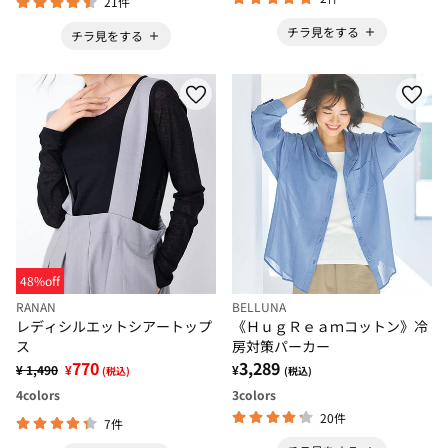
21件
チラ見をする
チラ見をする
48%off
RANAN
BELLUNA
レディシルエットシアートップ
《ＨｕｇＲｅａｍコットン》冷
ス
房対策パーカー
770
3,289
¥ 1,490
¥
¥
(税込)
(税込)
4
colors
3
colors
20件
7件