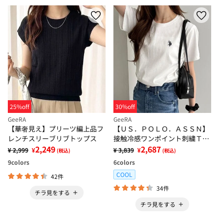
25%off
30%off
GeeRA
GeeRA
【華奢見え】プリーツ編上品フ
【ＵＳ．ＰＯＬＯ．ＡＳＳＮ】
レンチスリーブリブトップス
接触冷感ワンポイント刺繍Ｔシ
2,249
ャツ
2,687
¥ 2,999
¥
¥ 3,839
¥
(税込)
(税込)
9
colors
6
colors
COOL
42件
34件
チラ見をする
チラ見をする