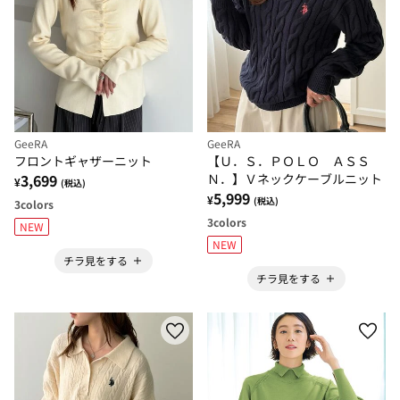
GeeRA
GeeRA
フロントギャザーニット
【Ｕ．Ｓ．ＰＯＬＯ ＡＳＳ
3,699
Ｎ．】Ｖネックケーブルニット
¥
(税込)
5,999
¥
(税込)
3
colors
3
colors
NEW
NEW
チラ見をする
チラ見をする