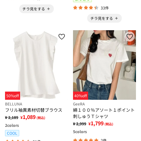
33件
チラ見をする
チラ見をする
50%off
40%off
BELLUNA
GeeRA
フリル袖異素材切替ブラウス
綿１００％アソート１ポイント
1,089
刺しゅうＴシャツ
¥ 2,189
¥
(税込)
1,799
¥ 2,999
¥
(税込)
2
colors
5
colors
COOL
2件