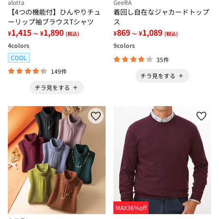
alotta
GeeRA
【4つの機能付】ひんやりチュ
着回し自在なジャカードトップ
ーリップ袖ブラウスTシャツ
ス
1,415
1,890
869
1,089
¥
¥
¥
¥
～
(税込)
～
(税込)
4
colors
9
colors
COOL
35件
149件
チラ見をする
チラ見をする
MAX36%off