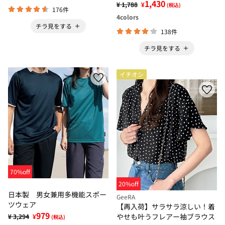
1,430
¥ 1,788
¥
(税込)
176件
4
colors
チラ見をする
138件
チラ見をする
イチオシ
70%off
20%off
日本製 男女兼用多機能スポー
GeeRA
ツウェア
【再入荷】サラサラ涼しい！着
979
やせも叶うフレアー袖ブラウス
¥ 3,294
¥
(税込)