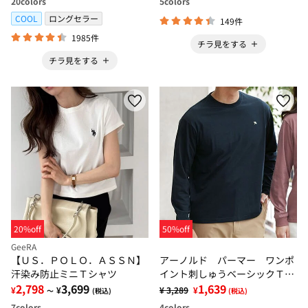
20
colors
5
colors
COOL
ロングセラー
149件
1985件
チラ見をする
チラ見をする
20%off
50%off
GeeRA
【ＵＳ．ＰＯＬＯ．ＡＳＳＮ】
アーノルド パーマー ワンポ
汗染み防止ミニＴシャツ
イント刺しゅうベーシックＴシ
2,798
3,699
ャツ
1,639
¥
¥
¥ 3,289
¥
～
(税込)
(税込)
7
colors
4
colors