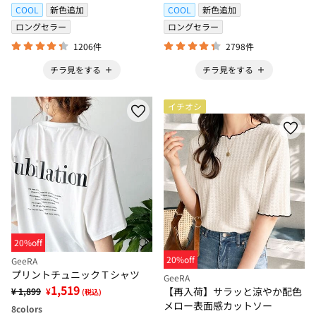
COOL
新色追加
COOL
新色追加
ロングセラー
ロングセラー
1206件
2798件
チラ見をする
チラ見をする
イチオシ
20%off
20%off
GeeRA
プリントチュニックＴシャツ
GeeRA
1,519
【再入荷】サラッと涼やか配色
¥ 1,899
¥
(税込)
メロー表面感カットソー
8
colors