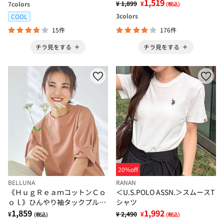
1,519
¥ 1,899
¥
7
colors
(税込)
3
colors
COOL
15件
176件
チラ見をする
チラ見をする
20%off
BELLUNA
RANAN
《ＨｕｇＲｅａｍコットンＣｏ
＜U.S.POLO ASSN.＞スムースT
ｏｌ》ひんやり袖タックプルオ
シャツ
ーバー
1,859
1,992
¥
¥ 2,490
¥
(税込)
(税込)