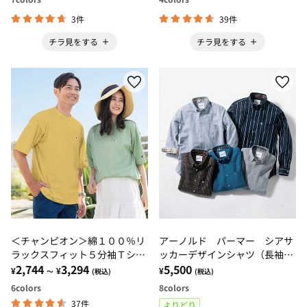
3件
39件
チラ見をする
チラ見をする
＜チャンピオン＞綿１００％リ
アーノルド パーマー シアサ
ラックスフィット５分袖Ｔシャ
ッカーデザインシャツ（長袖・
ツ
2,744
3,294
７分袖）
5,500
¥
¥
¥
～
(税込)
(税込)
6
colors
8
colors
37件
よりどり