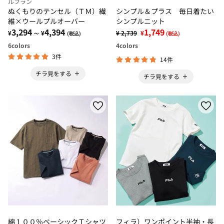
ルフラン
ぬくもりのテンセル（ＴＭ）繊
シンプル＆プラス 毎日着たい
維×ウールプルオーバー
シンプルニット
3,294
4,394
1,749
¥
¥
¥ 2,739
¥
～
(税込)
(税込)
6
colors
4
colors
3件
14件
チラ見をする
チラ見をする
綿１００％ベーシックＴシャツ
フィラ）ワンポイント半袖・長