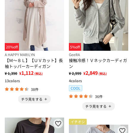
20%off
5%off
A HAPPY MARILYN
GeeRA
【Ｍ～８Ｌ】【ＵＶカット】長
接触冷感！Ｖネックカーディガ
袖トッパーカーディガン
ン
1,112
2,849
¥ 1,390
¥
¥ 2,999
¥
(税込)
(税込)
13
colors
4
colors
COOL
38件
36件
チラ見をする
チラ見をする
イチオシ