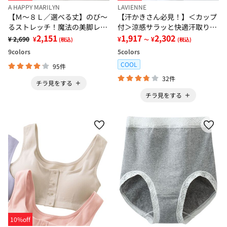
A HAPPY MARILYN
LAVIENNE
【Ｍ～８Ｌ／選べる丈】のび～
【汗かきさん必見！】＜カップ
るストレッチ！魔法の美脚レギ
付＞涼感サラッと快適汗取りタ
ンスパンツ
2,151
ンクトップインナー＜さらりラ
1,917
2,302
¥ 2,690
¥
¥
¥
(税込)
～
(税込)
ボ＞
9
colors
5
colors
COOL
95件
32件
チラ見をする
チラ見をする
10%off