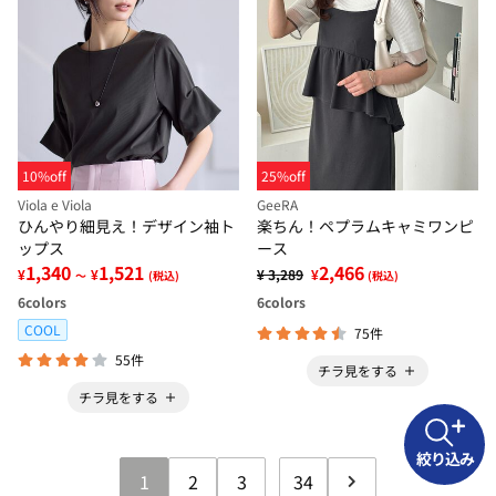
10%off
25%off
Viola e Viola
GeeRA
ひんやり細見え！デザイン袖ト
楽ちん！ペプラムキャミワンピ
ップス
ース
1,340
1,521
2,466
¥
¥
¥ 3,289
¥
～
(税込)
(税込)
6
colors
6
colors
COOL
75件
55件
チラ見をする
チラ見をする
絞り込み
1
2
3
34
...