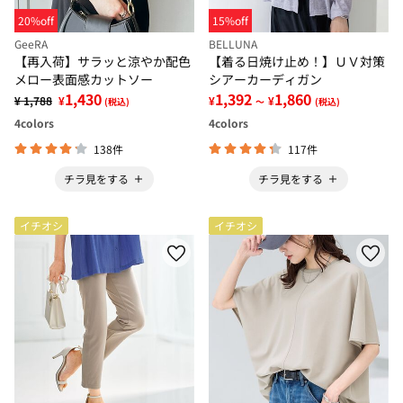
20%off
15%off
GeeRA
BELLUNA
【再入荷】サラッと涼やか配色
【着る日焼け止め！】ＵＶ対策
メロー表面感カットソー
シアーカーディガン
1,430
1,392
1,860
¥ 1,788
¥
¥
¥
(税込)
～
(税込)
4
colors
4
colors
138件
117件
チラ見をする
チラ見をする
イチオシ
イチオシ