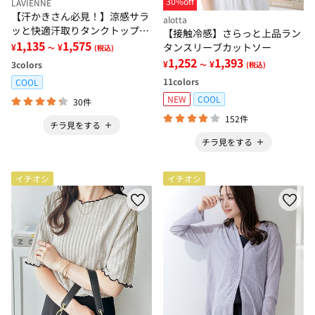
30%off
LAVIENNE
【汗かきさん必見！】涼感サラ
alotta
ッと快適汗取りタンクトップイ
【接触冷感】さらっと上品ラン
ンナー＜さらりラボ＞
1,135
1,575
タンスリーブカットソー
¥
¥
～
(税込)
1,252
1,393
¥
¥
3
colors
～
(税込)
11
colors
COOL
NEW
COOL
30件
152件
チラ見をする
チラ見をする
イチオシ
イチオシ