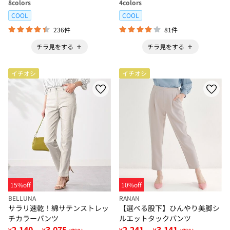
8
colors
4
colors
COOL
COOL
236件
81件
チラ見をする
チラ見をする
イチオシ
イチオシ
15%off
10%off
BELLUNA
RANAN
サラリ速乾！綿サテンストレッ
【選べる股下】ひんやり美脚シ
チカラーパンツ
ルエットタックパンツ
2,140
3,075
2,241
3,141