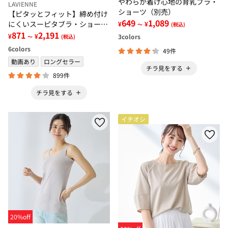
やわらか着け心地の育乳ブラ・
LAVIENNE
ショーツ（別売）
【ピタッとフィット】締め付け
649
1,089
にくいスーピタブラ・ショーツ
¥
¥
～
(税込)
（別売）
871
2,191
¥
¥
3
colors
～
(税込)
6
colors
49件
動画あり
ロングセラー
チラ見をする
899件
チラ見をする
イチオシ
20%off