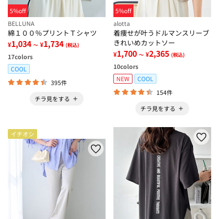
5%off
5%off
BELLUNA
alotta
綿１００％プリントＴシャツ
着痩せが叶うドルマンスリーブ
1,034
1,734
きれいめカットソー
¥
¥
～
(税込)
1,700
2,365
¥
¥
～
(税込)
17
colors
10
colors
COOL
NEW
COOL
395件
154件
チラ見をする
チラ見をする
イチオシ