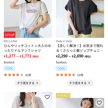
10%off
BELLUNA
Viola e Viola
ひんやリッチコットン大人のゆ
【涼しく解決！】お尻まで隠れ
ったりドルマンＴシャツ
る！さらっと裾ジップチュニッ
1,277
1,772
ク
2,290
2,690
¥
¥
¥
¥
～
(税込)
～
(税込)
6
colors
5
colors
COOL
COOL
33件
10件
チラ見をする
チラ見をする
イチオシ