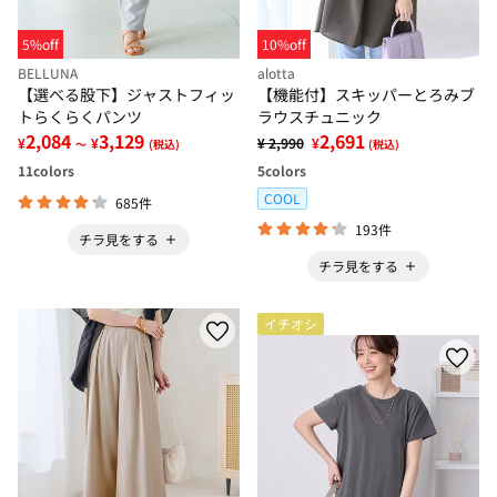
5%off
10%off
BELLUNA
alotta
【選べる股下】ジャストフィッ
【機能付】スキッパーとろみブ
トらくらくパンツ
ラウスチュニック
2,084
3,129
2,691
¥
¥
¥ 2,990
¥
～
(税込)
(税込)
11
colors
5
colors
COOL
685件
193件
チラ見をする
チラ見をする
イチオシ