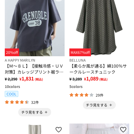
20%off
MAX67%off
A HAPPY MARILYN
BELLUNA
【Ｍ～８Ｌ】【接触冷感・ＵＶ
【柔らか風が通る】綿100％サ
対策】カレッジプリント裾ラウ
ークルレースチュニック
ンドＴシャツ
1,831
1,089
¥ 2,290
¥
¥ 3,289
¥
(税込)
(税込)
10
colors
5
colors
COOL
29件
32件
チラ見をする
チラ見をする