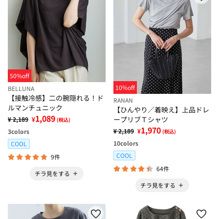
50%off
10%off
BELLUNA
【接触冷感】二の腕隠れる！ド
RANAN
ルマンチュニック
【ひんやり／着映え】上品ドレ
1,089
ープリブＴシャツ
¥ 2,189
¥
(税込)
1,970
¥ 2,189
¥
3
colors
(税込)
10
colors
COOL
COOL
9件
64件
チラ見をする
チラ見をする