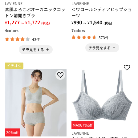
LAVIENNE
LAVIENNE
素肌よろこぶオーガニックコッ
＜ワコール＞ディアヒップショ
トン前開きブラ
ーツ
1,277
1,772
990
1,540
¥
¥
¥
¥
～
(税込)
～
(税込)
4
colors
7
colors
573件
43件
チラ見をする
チラ見をする
イチオシ
MAX67%off
20%off
LAVIENNE