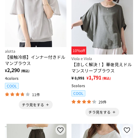
10%off
alotta
【接触冷感】インナー付きドル
Viola e Viola
マンブラウス
【涼しく解決！】華奢見えドル
2,290
マンスリーブブラウス
¥
(税込)
1,791
¥ 1,991
¥
4
colors
(税込)
5
colors
COOL
COOL
11件
29件
チラ見をする
チラ見をする