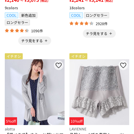
¥
¥
¥
¥
～
(税込)
～
(税込)
9
colors
18
colors
COOL
新色追加
COOL
ロングセラー
ロングセラー
2928件
1096件
チラ見をする
チラ見をする
イチオシ
イチオシ
5%off
10%off
alotta
LAVIENNE