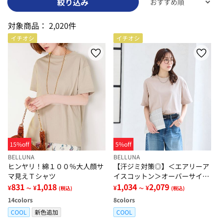
絞り込み
対象商品：
2,020件
イチオシ
イチオシ
15%off
5%off
BELLUNA
BELLUNA
ヒンヤリ！綿１００％大人顔サ
【汗ジミ対策◎】＜エアリーア
マ見えＴシャツ
イスコットン＞オーバーサイズ
831
1,018
Ｔシャツ【選べる袖丈】
1,034
2,079
¥
¥
¥
¥
～
(税込)
～
(税込)
14
colors
8
colors
COOL
新色追加
COOL