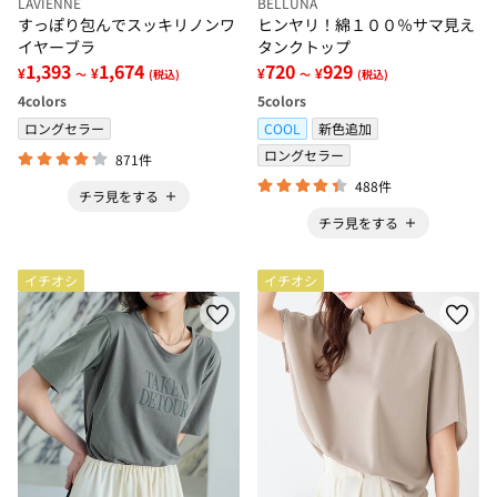
LAVIENNE
BELLUNA
すっぽり包んでスッキリノンワ
ヒンヤリ！綿１００％サマ見え
イヤーブラ
タンクトップ
1,393
1,674
720
929
¥
¥
¥
¥
～
(税込)
～
(税込)
4
colors
5
colors
ロングセラー
COOL
新色追加
ロングセラー
871件
488件
チラ見をする
チラ見をする
イチオシ
イチオシ