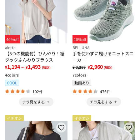
40%off
10%off
alotta
BELLUNA
【5つの機能付】ひんやり！裾
手を使わずに履けるニットスニ
タックふんわりブラウス
ーカー
1,194
1,493
2,960
¥
¥
¥ 3,289
¥
～
(税込)
(税込)
4
colors
7
colors
COOL
動画あり
102件
476件
チラ見をする
チラ見をする
イチオシ
イチオシ