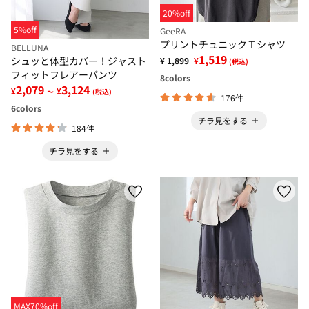
20%off
5%off
GeeRA
プリントチュニックＴシャツ
BELLUNA
1,519
シュッと体型カバー！ジャスト
¥ 1,899
¥
(税込)
フィットフレアーパンツ
8
colors
2,079
3,124
¥
¥
～
(税込)
176件
6
colors
チラ見をする
184件
チラ見をする
MAX70%off