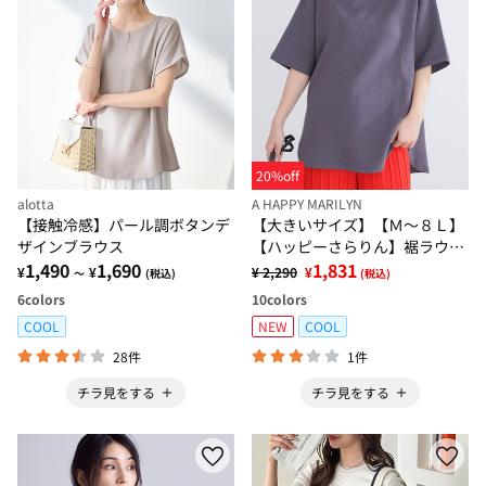
20%off
alotta
A HAPPY MARILYN
【接触冷感】パール調ボタンデ
【大きいサイズ】【Ｍ～８Ｌ】
ザインブラウス
【ハッピーさらりん】裾ラウン
1,490
1,690
ド五分袖Ｔシャツ
1,831
¥
¥
¥ 2,290
¥
～
(税込)
(税込)
6
colors
10
colors
COOL
NEW
COOL
28件
1件
チラ見をする
チラ見をする