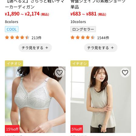
【選べる丈】さらっと軽いサマ
骨盤シェイプの素敵ショーツ
ーカーディガン
単品
1,890
2,174
683
881
¥
¥
¥
¥
～
(税込)
～
(税込)
8
colors
10
colors
COOL
ロングセラー
213件
1544件
チラ見をする
チラ見をする
イチオシ
イチオシ
15%off
5%off