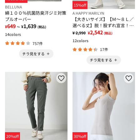
15%off
BELLUNA
綿１００％抗菌防臭汗ジミ対策
A HAPPY MARILYN
【大きいサイズ】【Ｍ～８Ｌ／
プルオーバー
選べる丈】脱！股ずれ宣言！裾
649
1,639
¥
¥
～
(税込)
レースぺチパンツ
2,542
¥ 2,990
¥
(税込)
14
colors
12
colors
757件
17件
チラ見をする
チラ見をする
20%off
30%off