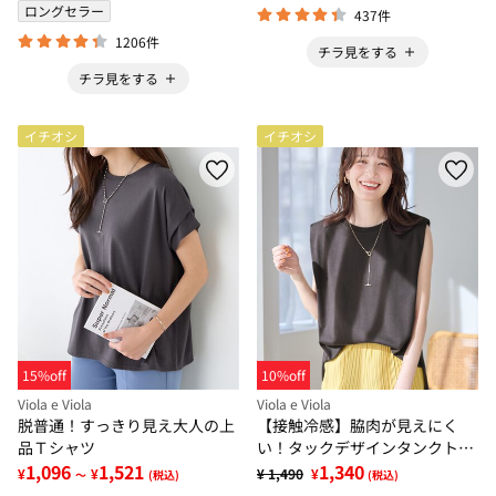
ロングセラー
437件
1206件
チラ見をする
チラ見をする
イチオシ
イチオシ
15%off
10%off
Viola e Viola
Viola e Viola
脱普通！すっきり見え大人の上
【接触冷感】脇肉が見えにく
品Ｔシャツ
い！タックデザインタンクトッ
1,096
1,521
プ
1,340
¥
¥
¥ 1,490
¥
～
(税込)
(税込)