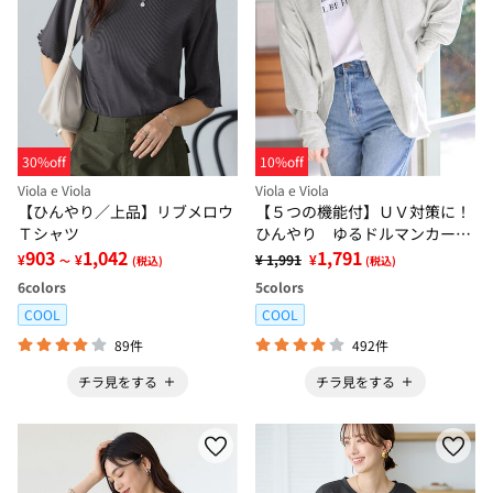
30%off
10%off
Viola e Viola
Viola e Viola
【ひんやり／上品】リブメロウ
【５つの機能付】ＵＶ対策に！
Ｔシャツ
ひんやり ゆるドルマンカーデ
903
1,042
ィガン
1,791
¥
¥
¥ 1,991
¥
～
(税込)
(税込)
6
colors
5
colors
COOL
COOL
89件
492件
チラ見をする
チラ見をする