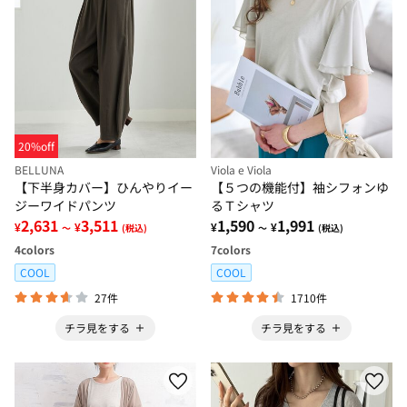
20%off
BELLUNA
Viola e Viola
【下半身カバー】ひんやりイー
【５つの機能付】袖シフォンゆ
ジーワイドパンツ
るＴシャツ
2,631
3,511
1,590
1,991
¥
¥
¥
¥
～
(税込)
～
(税込)
4
colors
7
colors
COOL
COOL
27件
1710件
チラ見をする
チラ見をする