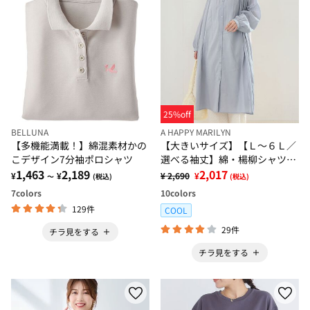
25%off
BELLUNA
A HAPPY MARILYN
【多機能満載！】綿混素材かの
【大きいサイズ】【Ｌ～６Ｌ／
こデザイン7分袖ポロシャツ
選べる袖丈】綿・楊柳シャツチ
1,463
2,189
ュニック【風通るプレミアム】
2,017
¥
¥
¥ 2,690
¥
～
(税込)
(税込)
7
colors
10
colors
129件
COOL
29件
チラ見をする
チラ見をする