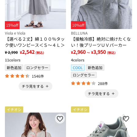
15%off
10%off
Viola e Viola
BELLUNA
【選べる２丈】綿１００％タッ
【接触冷感】絶対に焼けたくな
ク使いワンピース＜Ｓ～４Ｌ＞
い！後プリーツＵＶパーカー
2,542
2,960
3,950
¥ 2,990
¥
¥
¥
(税込)
～
(税込)
11
colors
4
colors
新色追加
ロングセラー
COOL
新色追加
ロングセラー
1546件
288件
チラ見をする
チラ見をする
イチオシ
イチオシ