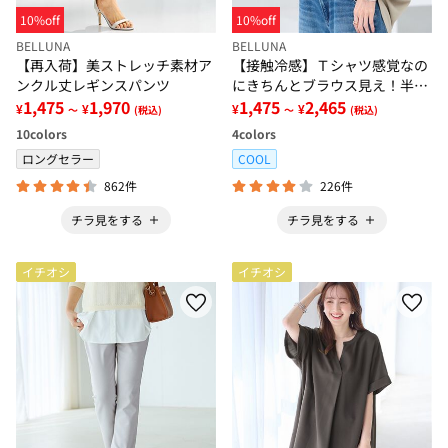
10%off
10%off
BELLUNA
BELLUNA
【再入荷】美ストレッチ素材ア
【接触冷感】Ｔシャツ感覚なの
ンクル丈レギンスパンツ
にきちんとブラウス見え！半袖
1,475
1,970
プルオーバー
1,475
2,465
¥
¥
¥
¥
～
(税込)
～
(税込)
10
colors
4
colors
ロングセラー
COOL
862件
226件
チラ見をする
チラ見をする
イチオシ
イチオシ