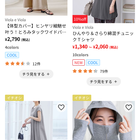
10%off
Viola e Viola
【体型カバー】ヒンヤリ細魅せ
Viola e Viola
叶う！とろみタックワイドパン
ひんやり＆さらり綿混チュニッ
ツ【選べる２丈】
2,790
クＴシャツ
¥
(税込)
1,340
2,060
¥
¥
4
colors
～
(税込)
10
colors
COOL
NEW
COOL
12件
79件
チラ見をする
チラ見をする
イチオシ
イチオシ