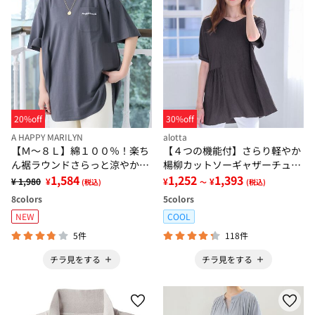
20%off
30%off
A HAPPY MARILYN
alotta
【Ｍ～８Ｌ】綿１００％！楽ち
【４つの機能付】さらり軽やか
ん裾ラウンドさらっと涼やかチ
楊柳カットソーギャザーチュニ
ュニック丈Ｔシャツ
1,584
ック
1,252
1,393
¥ 1,980
¥
¥
¥
(税込)
～
(税込)
8
colors
5
colors
NEW
COOL
5件
118件
チラ見をする
チラ見をする