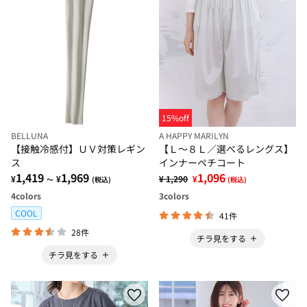
15%off
BELLUNA
A HAPPY MARILYN
【接触冷感付】ＵＶ対策レギン
【Ｌ～８Ｌ／選べるレングス】
ス
インナーペチコート
1,419
1,969
1,096
¥
¥
¥ 1,290
¥
～
(税込)
(税込)
4
colors
3
colors
COOL
41件
28件
チラ見をする
チラ見をする