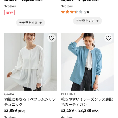
3
colors
3
colors
5件
NEW
チラ見をする
チラ見をする
GeeRA
BELLUNA
羽織にもなる！ペプラムシャツ
乾きやすい！シーズンレス裏配
チュニック
色カーディガン
3,999
2,189
3,289
¥
¥
¥
(税込)
～
(税込)
3
colors
4
colors