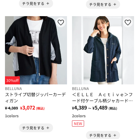
チラ見をする
チラ見をする
30%off
BELLUNA
BELLUNA
ストライプ切替ジッパーカーデ
＜ＥＬＬＥ Ａｃｔｉｖｅ＞フ
ィガン
ード付ケーブル柄ジャカードジ
3,072
ャケット
4,389
5,489
¥ 4,389
¥
¥
¥
(税込)
～
(税込)
1
colors
2
colors
NEW
チラ見をする
チラ見をする