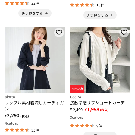
22件
13件
チラ見をする
チラ見をする
20%off
alotta
GeeRA
リップル素材着流しカーディガ
接触冷感リブショートカーデ
ン
1,998
¥ 2,499
¥
(税込)
2,290
¥
(税込)
3
colors
4
colors
9件
35件