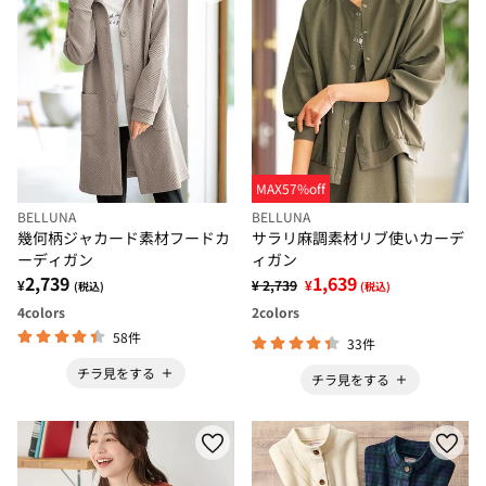
MAX57%off
BELLUNA
BELLUNA
幾何柄ジャカード素材フードカ
サラリ麻調素材リブ使いカーデ
ーディガン
ィガン
2,739
1,639
¥
¥ 2,739
¥
(税込)
(税込)
4
colors
2
colors
58件
33件
チラ見をする
チラ見をする