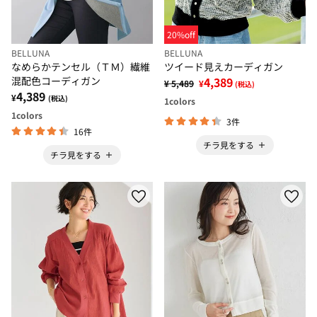
20%off
BELLUNA
BELLUNA
なめらかテンセル（ＴＭ）繊維
ツイード見えカーディガン
混配色コーディガン
4,389
¥ 5,489
¥
(税込)
4,389
¥
(税込)
1
colors
1
colors
3件
16件
チラ見をする
チラ見をする