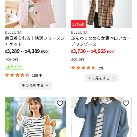
15%off
BELLUNA
BELLUNA
毎日着られる！快適フリースジ
ふんわりなめらか裏ベロアカー
ャケット
デワンピース
3,289
4,389
3,730
4,665
¥
¥
¥
¥
～
(税込)
～
(税込)
7
colors
2
colors
よりどり
2件
188件
チラ見をする
チラ見をする