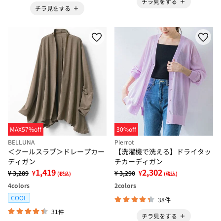
チラ見をする
チラ見をする
MAX57%off
30%off
BELLUNA
Pierrot
＜クールスラブ＞ドレープカー
【洗濯機で洗える】ドライタッ
ディガン
チカーディガン
1,419
2,302
¥ 3,289
¥
¥ 3,290
¥
(税込)
(税込)
4
colors
2
colors
COOL
38件
31件
チラ見をする