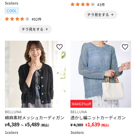
5
colors
43件
COOL
チラ見をする
492件
チラ見をする
MAX63%off
BELLUNA
BELLUNA
綿麻素材メッシュカーディガン
透かし編ニットカーディガン
4,389
5,489
1,639
¥
¥
¥ 4,389
¥
～
(税込)
(税込)
1
colors
3
colors