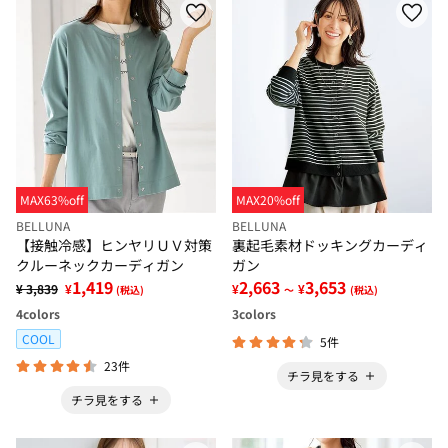
MAX63%off
MAX20%off
BELLUNA
BELLUNA
【接触冷感】ヒンヤリＵＶ対策
裏起毛素材ドッキングカーディ
クルーネックカーディガン
ガン
1,419
2,663
3,653
¥ 3,839
¥
¥
¥
(税込)
～
(税込)
4
colors
3
colors
COOL
5件
23件
チラ見をする
チラ見をする