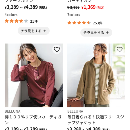
ファーブルゾン
カーディガン
3,289
4,389
1,369
¥
¥
¥ 2,739
¥
～
(税込)
(税込)
4
colors
7
colors
21件
253件
チラ見をする
チラ見をする
BELLUNA
BELLUNA
綿１００％リブ使いカーディガ
毎日着られる！快適フリースジ
ン
ップジャケット
2,189
3,289
3,289
4,389
¥
¥
¥
¥
～
(税込)
～
(税込)