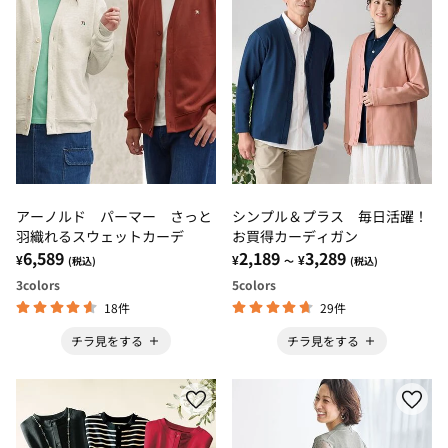
アーノルド パーマー さっと
シンプル＆プラス 毎日活躍！
羽織れるスウェットカーデ
お買得カーディガン
6,589
2,189
3,289
¥
¥
¥
(税込)
～
(税込)
3
colors
5
colors
18件
29件
チラ見をする
チラ見をする