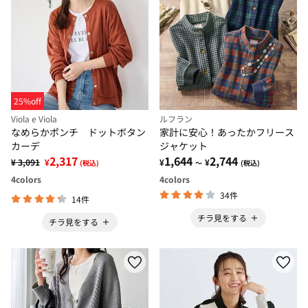
25%off
Viola e Viola
ルフラン
なめらかポンチ ドットボタン
家計に安心！あったかフリース
カーデ
ジャケット
2,317
1,644
2,744
¥ 3,091
¥
¥
¥
(税込)
～
(税込)
4
colors
4
colors
34件
14件
チラ見をする
チラ見をする