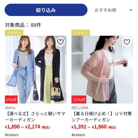
絞り込み
対象商品：
88件
イチオシ
イチオシ
5%off
15%off
alotta
BELLUNA
【選べる丈】さらっと軽いサマ
【着る日焼け止め！】ＵＶ対策
ーカーディガン
シアーカーディガン
1,890
2,174
1,392
1,860
¥
¥
¥
¥
～
(税込)
～
(税込)
8
colors
4
colors