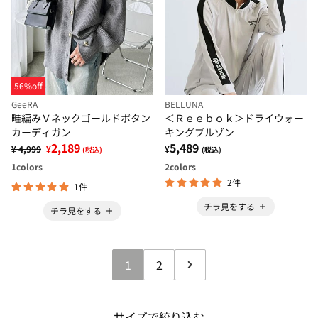
56%off
GeeRA
BELLUNA
畦編みＶネックゴールドボタン
＜Ｒｅｅｂｏｋ＞ドライウォー
カーディガン
キングブルゾン
2,189
5,489
¥ 4,999
¥
¥
(税込)
(税込)
1
colors
2
colors
2件
1件
チラ見をする
チラ見をする
1
2
サイズで絞り込む