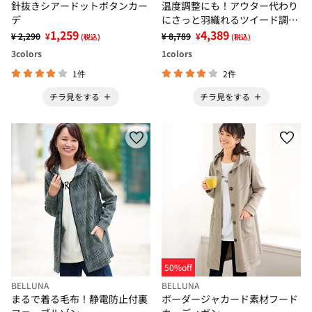
針抜きシアードットボタンカー
温度調整にも！アウター代わり
デ
にさっと羽織れるツイード調カ
1,259
ーディガン
4,389
¥ 2,290
¥
¥ 8,789
¥
(税込)
(税込)
3
colors
1
colors
1件
2件
チラ見をする
チラ見をする
50%off
BELLUNA
BELLUNA
まるで着る毛布！静電防止付裏
ボーダージャカード素材フード