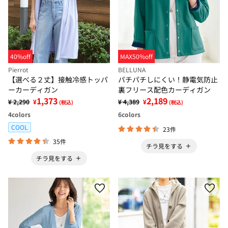
40%off
MAX50%off
Pierrot
BELLUNA
【選べる２丈】接触冷感トッパ
パチパチしにくい！静電気防止
ーカーディガン
裏フリース配色カーディガン
1,373
2,189
¥ 2,290
¥
¥ 4,389
¥
(税込)
(税込)
4
colors
6
colors
COOL
23件
35件
チラ見をする
チラ見をする