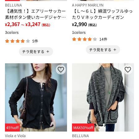
BELLUNA
A HAPPY MARILYN
【通気性！】エアリーサッカー
【Ｌ～６Ｌ】綿混ワッフルゆっ
素材ボタン使いカーデジャケッ
たりＶネックカーディガン
ト
2,367
3,247
2,990
¥
¥
¥
～
(税込)
(税込)
3
colors
1
colors
14件
5件
チラ見をする
チラ見をする
45%off
MAX50%off
Viola e Viola
BELLUNA