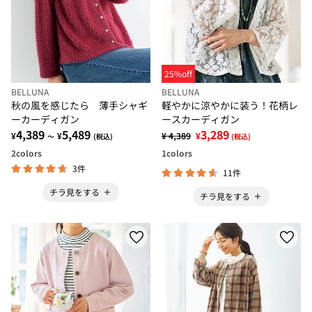
25%off
BELLUNA
BELLUNA
秋の風を感じたら 薄手シャギ
軽やかに涼やかに装う！花柄レ
ーカーディガン
ースカーディガン
4,389
5,489
3,289
¥
¥
¥ 4,389
¥
～
(税込)
(税込)
2
colors
1
colors
3件
11件
チラ見をする
チラ見をする