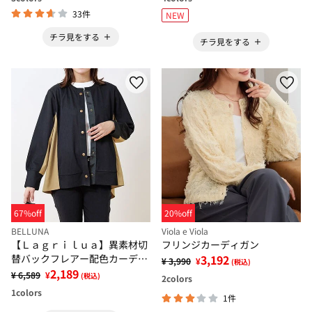
33件
NEW
チラ見をする
チラ見をする
67%off
20%off
BELLUNA
Viola e Viola
【Ｌａｇｒｉｌｕａ】異素材切
フリンジカーディガン
替バックフレアー配色カーディ
3,192
¥ 3,990
¥
(税込)
ガン
2,189
¥ 6,589
¥
(税込)
2
colors
1
colors
1件