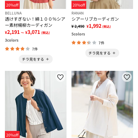
20%off
20%off
BELLUNA
RANAN
透けすぎない！綿１００％シア
シアーリブカーディガン
ー素材楊柳カーディガン
1,992
¥ 2,490
¥
(税込)
2,191
3,071
¥
¥
～
(税込)
5
colors
3
colors
7件
7件
チラ見をする
チラ見をする
20%off