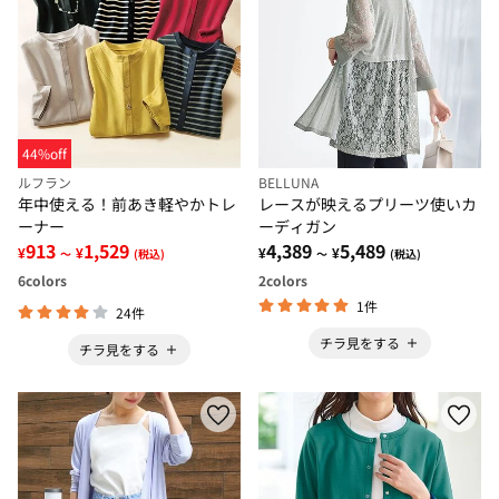
44%off
ルフラン
BELLUNA
年中使える！前あき軽やかトレ
レースが映えるプリーツ使いカ
ーナー
ーディガン
913
1,529
4,389
5,489
¥
¥
¥
¥
～
(税込)
～
(税込)
6
colors
2
colors
1件
24件
チラ見をする
チラ見をする