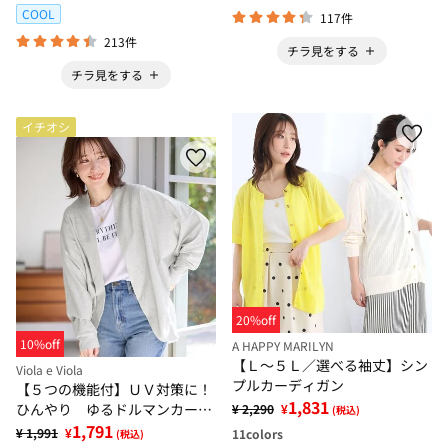
COOL
117件
213件
チラ見をする
チラ見をする
イチオシ
20%off
10%off
A HAPPY MARILYN
【Ｌ～５Ｌ／選べる袖丈】シン
Viola e Viola
プルカーディガン
【５つの機能付】ＵＶ対策に！
1,831
ひんやり ゆるドルマンカーデ
¥ 2,290
¥
(税込)
ィガン
1,791
¥ 1,991
¥
11
colors
(税込)