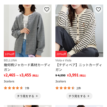
10%off
20%off
BELLUNA
Viola e Viola
幾何柄ジャカード素材カーディ
【テディベア】ニットカーディ
ガン
ガン
2,465
3,455
3,991
¥
¥
¥ 4,990
¥
～
(税込)
(税込)
3
colors
2
colors
7件
2件
チラ見をする
チラ見をする