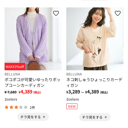
MAX43%off
BELLUNA
BELLUNA
ポコポコが可愛いゆったりポッ
ネコ刺しゅうひょっこりカーデ
プコーンカーディガン
ィガン
4,389
3,289
4,389
¥ 7,689
¥
¥
¥
(税込)
～
(税込)
2
colors
2
colors
NEW
2件
チラ見をする
チラ見をする