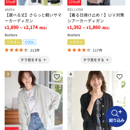
5%off
15%off
alotta
BELLUNA
【選べる丈】さらっと軽いサマ
【着る日焼け止め！】ＵＶ対策
ーカーディガン
シアーカーディガン
1,890
2,174
1,392
1,860
¥
¥
¥
¥
～
(税込)
～
(税込)
8
colors
4
colors
イチオシ
COOL
イチオシ
213件
117件
チラ見をする
チラ見をする
3
4
絞り込み