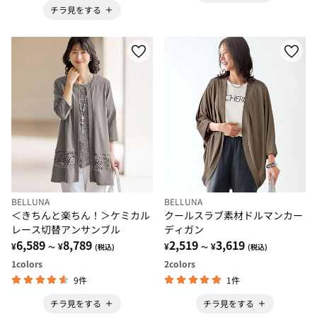
チラ見をする
BELLUNA
BELLUNA
＜きちんと楽ちん！＞ケミカル
クールスラブ素材ドルマンカー
レース切替アンサンブル
ディガン
6,589
8,789
2,519
3,619
¥
¥
¥
¥
～
(税込)
～
(税込)
1
colors
2
colors
9件
1件
チラ見をする
チラ見をする