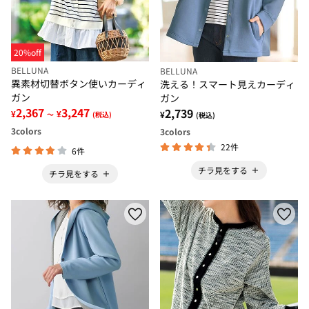
20%off
BELLUNA
BELLUNA
異素材切替ボタン使いカーディ
洗える！スマート見えカーディ
ガン
ガン
2,367
3,247
2,739
¥
¥
¥
～
(税込)
(税込)
3
colors
3
colors
22件
6件
チラ見をする
チラ見をする