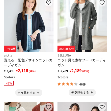
15%off
MAX50%off
alotta
BELLUNA
洗える！配色デザインニットカ
ニット見え素材フードカーディ
ーディガン
ガン
2,116
2,189
¥ 2,490
¥
¥ 3,289
¥
(税込)
(税込)
5
colors
3
colors
NEW
46件
チラ見をする
チラ見をする