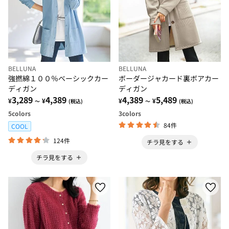
BELLUNA
BELLUNA
強撚綿１００％ベーシックカー
ボーダージャカード裏ボアカー
ディガン
ディガン
3,289
4,389
4,389
5,489
¥
¥
¥
¥
～
(税込)
～
(税込)
5
colors
3
colors
84件
COOL
124件
チラ見をする
チラ見をする