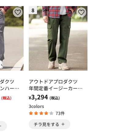
8
ロダクツ
アウトドアプロダクツ
ンハーフ
年間定番イージーカーゴ
パンツ
パンツ
3,294
¥
(税込)
(税込)
3
colors
73件
チラ見をする