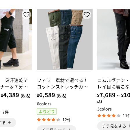
 吸汗速乾７
フィラ 素材で選べる！
コムルヴァン・
ナー＆７分丈
コットンストレッチカー
レイ目に着こな
ツ
ゴ
カーゴパンツ
4,389
6,589
7,689
10
¥
¥
¥
¥
(税込)
(税込)
～
込)
6
colors
3
colors
よりどり
7件
11
12件
する
チラ見をする