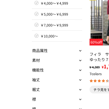
￥4,000～￥4,999
￥5,000～￥6,999
￥7,000～￥9,999
￥10,000～
60%off
商品属性
フィラ サ
ゆったり７
素材
レーナー・
1,
¥
¥ 4,389
機能性
パンツ
7
colors
袖丈
裾丈
チラ見を
襟
柄