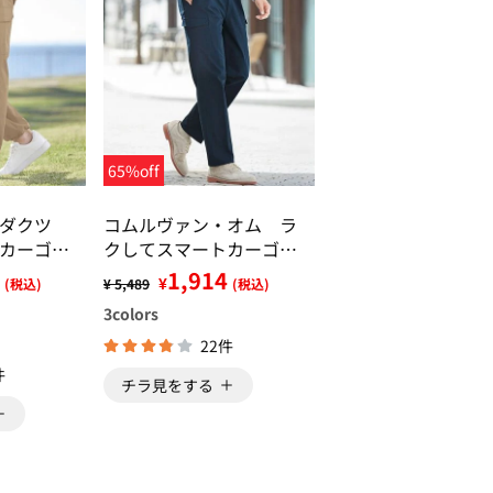
65%off
ロダクツ
コムルヴァン・オム ラ
カーゴパ
クしてスマートカーゴパ
ンツ
1,914
¥
(税込)
¥ 5,489
(税込)
3
colors
22件
件
チラ見をする