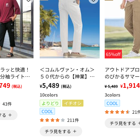
65%off
ラッと快適！
＜コムルヴァン・オム＞
アウトドアプ
分袖ライトト
５０代からの【神業】チ
のびかるサマー
７分丈カーゴ
ノパンツ・カーゴパンツ
ンツ
749
5,489
1,914
¥
¥
(税込)
(税込)
¥ 5,489
10
colors
3
colors
よりどり
イチオシ
COOL
43件
COOL
21
する
211件
チラ見をする
チラ見をする