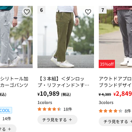
6
7
35%off
シリトール加
【３本組】＜ダンロッ
アウトドアプ
カーゴパンツ
プ・リファインド＞すっ
ブランドデザイ
きり大人のカーゴパンツ
ジップ・カーゴ
10,989
2,849
¥
¥
税込)
(税込)
¥ 4,389
1
colors
3
colors
18件
COOL
8件
14件
チラ見をする
チラ見をする
する