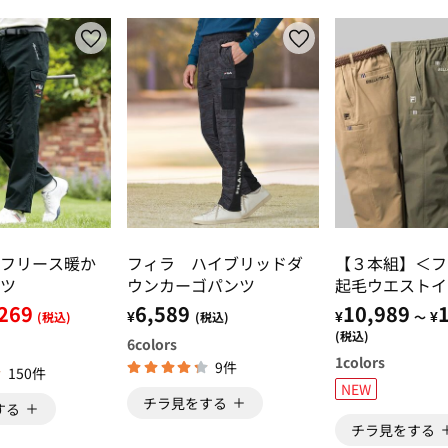
フリース暖か
フィラ ハイブリッドダ
【３本組】＜フ
ツ
ウンカーゴパンツ
起毛ウエストイ
トレッチパンツ
269
6,589
10,989
¥
¥
¥
(税込)
(税込)
～
(税込)
6
colors
1
colors
9件
150件
NEW
チラ見をする
する
チラ見をする