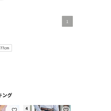
1
77cm
下72～74cm
イズで絞り込み: 股下75～77cm
キング
4