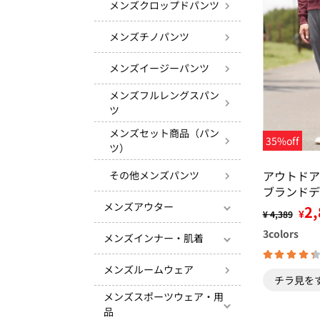
メンズクロップドパンツ
メンズチノパンツ
メンズイージーパンツ
メンズフルレングスパン
ツ
メンズセット商品（パン
35%off
ツ）
アウトド
その他メンズパンツ
ブランドデ
ジップ・カ
メンズアウター
2,
¥
¥ 4,389
3
colors
メンズインナー・肌着
メンズルームウェア
チラ見を
メンズスポーツウェア・用
品