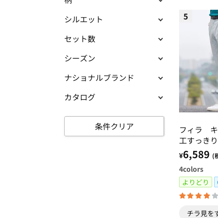
5
シルエット
セット数
シーズン
ナショナルブランド
カタログ
条件クリア
フィラ キ
工すっきり
6,589
¥
(
4
colors
よりどり
チラ見を