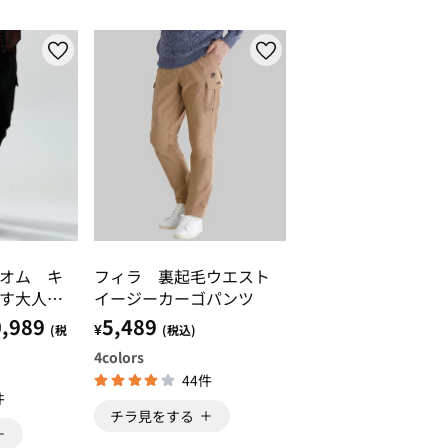
オム キ
フィラ 裏起毛ウエスト
す大人の
イージーカーゴパンツ
,989
5,489
¥
(税
(税込)
4
colors
44件
件
チラ見をする