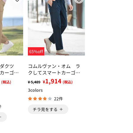
65%off
ロダクツ
コムルヴァン・オム ラ
カーゴパ
クしてスマートカーゴパ
ンツ
1,914
¥
(税込)
¥ 5,489
(税込)
3
colors
22件
件
チラ見をする