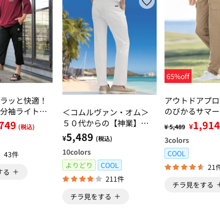
65%off
ラッと快適！
アウトドアプ
分袖ライトト
のびかるサマー
＜コムルヴァン・オム＞
７分丈カーゴ
ンツ
５０代からの【神業】チ
749
1,914
¥
(税込)
¥ 5,489
ノパンツ・カーゴパンツ
5,489
¥
(税込)
3
colors
10
colors
COOL
43件
よりどり
COOL
21
する
211件
チラ見をする
チラ見をする