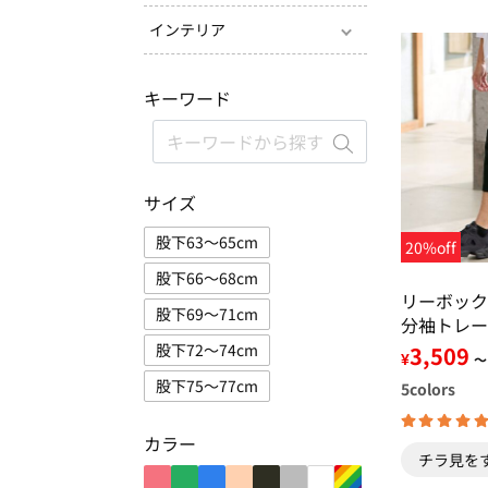
インテリア
キーワード
サイズ
股下63～65cm
20%off
股下66～68cm
リーボック
股下69～71cm
分袖トレー
カーゴパン
股下72～74cm
3,509
¥
～
股下75～77cm
5
colors
カラー
チラ見を