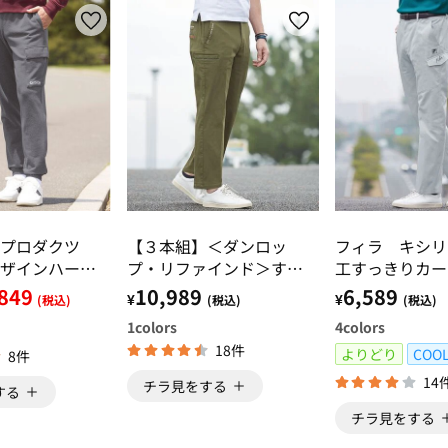
アプロダクツ
【３本組】＜ダンロッ
フィラ キシリ
ザインハーフ
プ・リファインド＞すっ
工すっきりカー
ーゴパンツ
きり大人のカーゴパンツ
849
10,989
6,589
¥
¥
(税込)
(税込)
(税込)
1
colors
4
colors
18件
よりどり
COO
8件
14
チラ見をする
する
チラ見をする