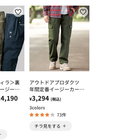
ィラ＞裏
アウトドアプロダクツ
ージース
年間定番イージーカーゴ
パンツ
14,190
3,294
¥
(税込)
3
colors
73件
チラ見をする