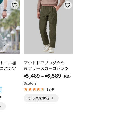
トール加
アウトドアプロダクツ
ゴパンツ
裏フリースカーゴパンツ
5,489
6,589
¥
¥
～
(税込)
3
colors
18件
L
件
チラ見をする