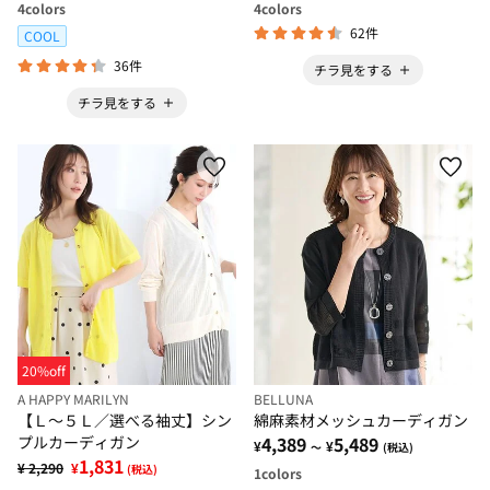
4
colors
4
colors
62件
COOL
36件
チラ見をする
チラ見をする
20%off
A HAPPY MARILYN
BELLUNA
【Ｌ～５Ｌ／選べる袖丈】シン
綿麻素材メッシュカーディガン
プルカーディガン
4,389
5,489
¥
¥
～
(税込)
1,831
¥ 2,290
¥
(税込)
1
colors