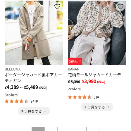
26%off
BELLUNA
RANAN
ボーダージャカード裏ボアカー
花柄モールジャカードカーデ
ディガン
3,990
¥ 5,390
¥
(税込)
4,389
5,489
¥
¥
～
(税込)
2
colors
3
colors
5件
84件
チラ見をする
チラ見をする