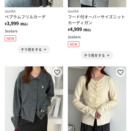
GeeRA
GeeRA
ペプラムフリルカーデ
フード付オーバーサイズニット
3,999
カーディガン
¥
(税込)
4,999
¥
(税込)
3
colors
2
colors
NEW
NEW
チラ見をする
チラ見をする