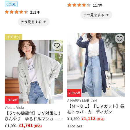
COOL
117件
213件
チラ見をする
チラ見をする
イチオシ
20%off
10%off
A HAPPY MARILYN
【Ｍ～８Ｌ】【ＵＶカット】長
Viola e Viola
袖トッパーカーディガン
【５つの機能付】ＵＶ対策に！
1,112
ひんやり ゆるドルマンカーデ
¥ 1,390
¥
(税込)
ィガン
1,791
¥ 1,991
¥
13
colors
(税込)