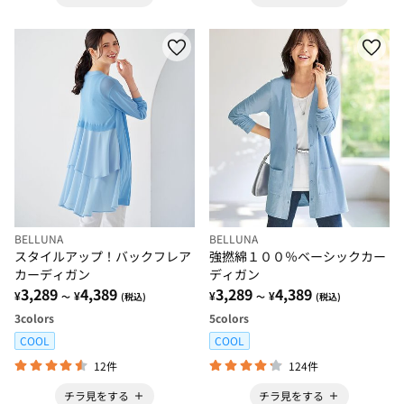
BELLUNA
BELLUNA
スタイルアップ！バックフレア
強撚綿１００％ベーシックカー
カーディガン
ディガン
3,289
4,389
3,289
4,389
¥
¥
¥
¥
～
(税込)
～
(税込)
3
colors
5
colors
COOL
COOL
12件
124件
チラ見をする
チラ見をする