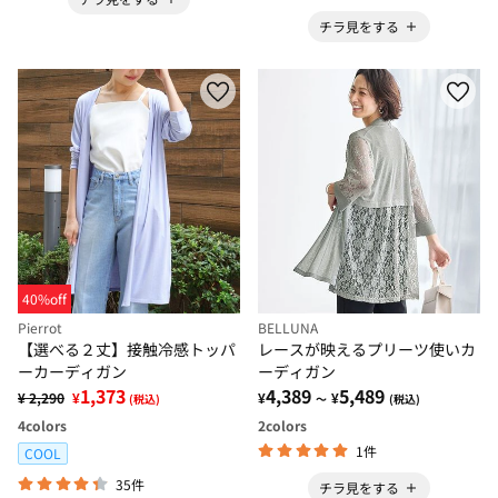
チラ見をする
40%off
Pierrot
BELLUNA
【選べる２丈】接触冷感トッパ
レースが映えるプリーツ使いカ
ーカーディガン
ーディガン
1,373
4,389
5,489
¥ 2,290
¥
¥
¥
(税込)
～
(税込)
4
colors
2
colors
1件
COOL
35件
チラ見をする