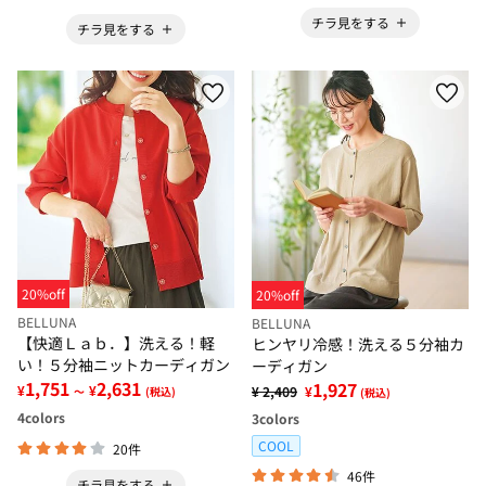
チラ見をする
チラ見をする
20%off
20%off
BELLUNA
BELLUNA
【快適Ｌａｂ．】洗える！軽
ヒンヤリ冷感！洗える５分袖カ
い！５分袖ニットカーディガン
ーディガン
1,751
2,631
1,927
¥
¥
¥ 2,409
¥
～
(税込)
(税込)
4
colors
3
colors
COOL
20件
46件
チラ見をする