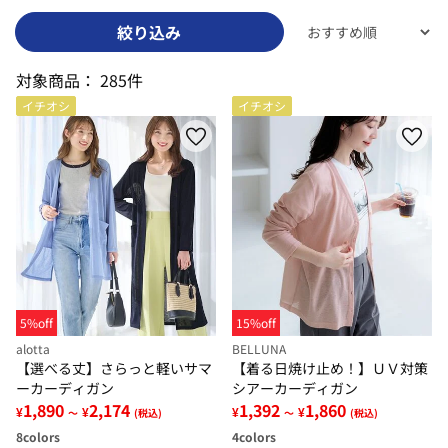
絞り込み
対象商品：
285件
イチオシ
イチオシ
5%off
15%off
alotta
BELLUNA
【選べる丈】さらっと軽いサマ
【着る日焼け止め！】ＵＶ対策
ーカーディガン
シアーカーディガン
1,890
2,174
1,392
1,860
¥
¥
¥
¥
～
(税込)
～
(税込)
8
colors
4
colors