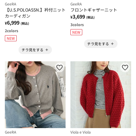
GeeRA
GeeRA
【U.S.POLOASSN.】衿付ニット
フロントギャザーニット
カーディガン
3,699
¥
(税込)
6,999
¥
(税込)
3
colors
2
colors
NEW
NEW
チラ見をする
チラ見をする
GeeRA
Viola e Viola