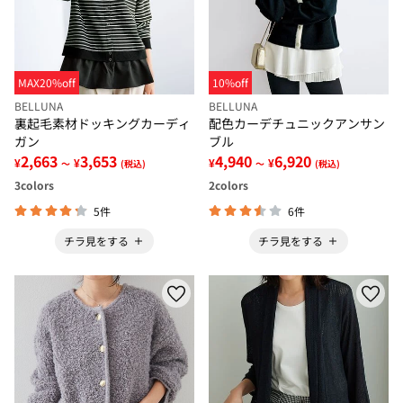
MAX20%off
10%off
BELLUNA
BELLUNA
裏起毛素材ドッキングカーディ
配色カーデチュニックアンサン
ガン
ブル
2,663
3,653
4,940
6,920
¥
¥
¥
¥
～
(税込)
～
(税込)
3
colors
2
colors
5件
6件
チラ見をする
チラ見をする