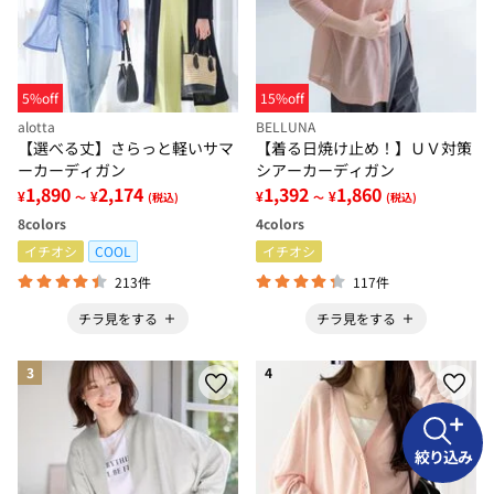
5%off
15%off
alotta
BELLUNA
【選べる丈】さらっと軽いサマ
【着る日焼け止め！】ＵＶ対策
ーカーディガン
シアーカーディガン
1,890
2,174
1,392
1,860
¥
¥
¥
¥
～
(税込)
～
(税込)
8
colors
4
colors
イチオシ
COOL
イチオシ
213件
117件
チラ見をする
チラ見をする
3
4
絞り込み