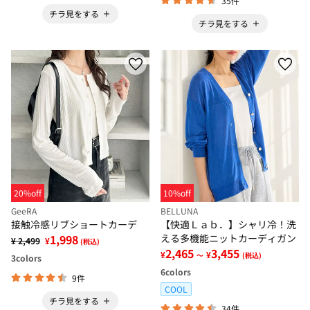
35件
チラ見をする
チラ見をする
20%off
10%off
GeeRA
BELLUNA
接触冷感リブショートカーデ
【快適Ｌａｂ．】シャリ冷！洗
1,998
える多機能ニットカーディガン
¥ 2,499
¥
(税込)
2,465
3,455
¥
¥
～
(税込)
3
colors
6
colors
9件
COOL
チラ見をする
34件