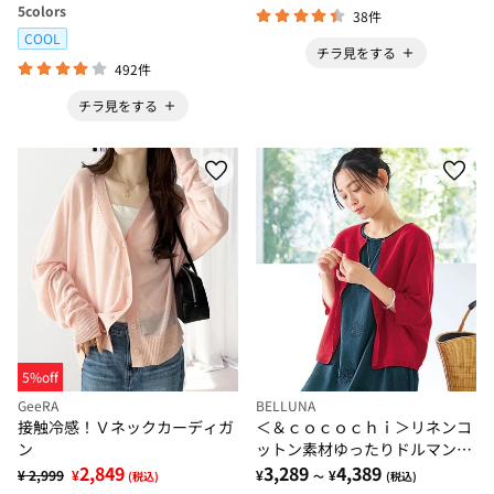
5
colors
38件
COOL
チラ見をする
492件
チラ見をする
5%off
GeeRA
BELLUNA
接触冷感！Ｖネックカーディガ
＜＆ｃｏｃｏｃｈｉ＞リネンコ
ン
ットン素材ゆったりドルマンカ
2,849
ーディガン
3,289
4,389
¥ 2,999
¥
¥
¥
(税込)
～
(税込)