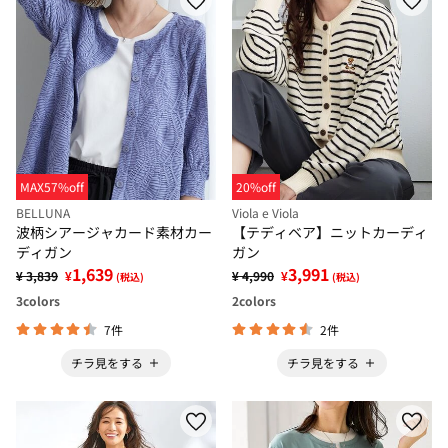
MAX57%off
20%off
BELLUNA
Viola e Viola
波柄シアージャカード素材カー
【テディベア】ニットカーディ
ディガン
ガン
1,639
3,991
¥ 3,839
¥
¥ 4,990
¥
(税込)
(税込)
3
colors
2
colors
7件
2件
チラ見をする
チラ見をする