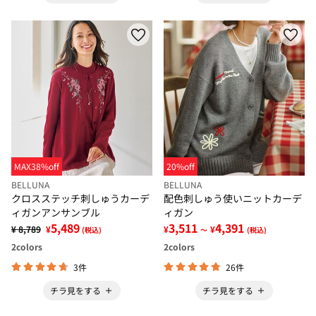
MAX38%off
20%off
BELLUNA
BELLUNA
クロスステッチ刺しゅうカーデ
配色刺しゅう使いニットカーデ
ィガンアンサンブル
ィガン
5,489
3,511
4,391
¥ 8,789
¥
¥
¥
(税込)
～
(税込)
2
colors
2
colors
3件
26件
チラ見をする
チラ見をする