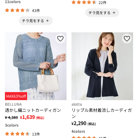
11
colors
22件
43件
チラ見をする
チラ見をする
MAX63%off
BELLUNA
alotta
透かし編ニットカーディガン
リップル素材着流しカーディガ
1,639
ン
¥ 4,389
¥
(税込)
2,290
¥
(税込)
3
colors
4
colors
13件