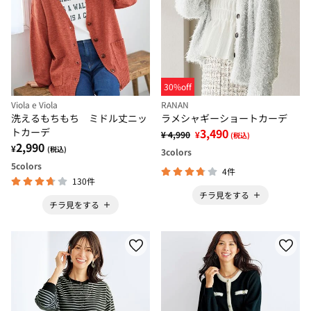
30%off
Viola e Viola
RANAN
洗えるもちもち ミドル丈ニッ
ラメシャギーショートカーデ
トカーデ
3,490
¥ 4,990
¥
(税込)
2,990
¥
(税込)
3
colors
5
colors
4件
130件
チラ見をする
チラ見をする