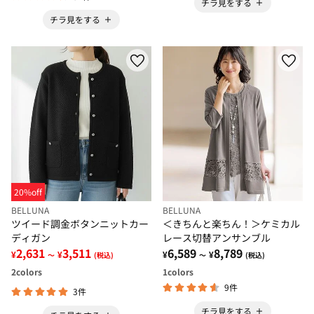
チラ見をする
チラ見をする
20%off
BELLUNA
BELLUNA
ツイード調金ボタンニットカー
＜きちんと楽ちん！＞ケミカル
ディガン
レース切替アンサンブル
2,631
3,511
6,589
8,789
¥
¥
¥
¥
～
(税込)
～
(税込)
2
colors
1
colors
9件
3件
チラ見をする