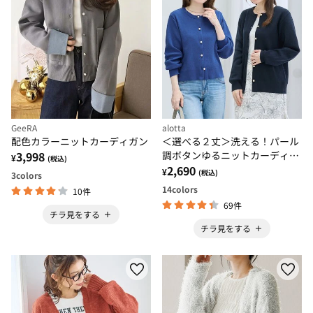
GeeRA
alotta
配色カラーニットカーディガン
＜選べる２丈＞洗える！パール
3,998
調ボタンゆるニットカーディガ
¥
(税込)
ン
2,690
¥
(税込)
3
colors
14
colors
10件
69件
チラ見をする
チラ見をする