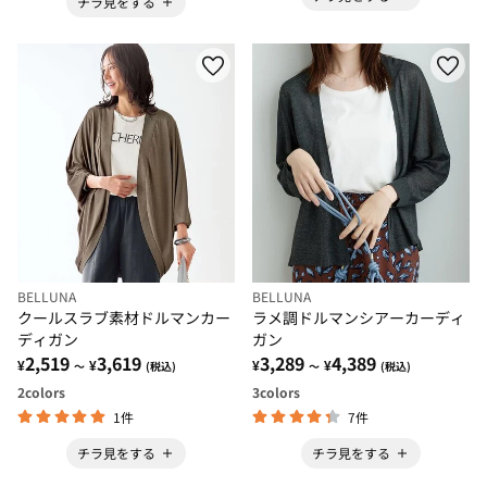
チラ見をする
BELLUNA
BELLUNA
クールスラブ素材ドルマンカー
ラメ調ドルマンシアーカーディ
ディガン
ガン
2,519
3,619
3,289
4,389
¥
¥
¥
¥
～
(税込)
～
(税込)
2
colors
3
colors
1件
7件
チラ見をする
チラ見をする