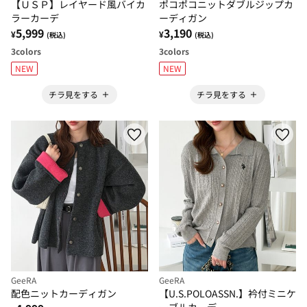
【ＵＳＰ】レイヤード風バイカ
ポコポコニットダブルジップカ
ラーカーデ
ーディガン
5,999
3,190
¥
¥
(税込)
(税込)
3
colors
3
colors
NEW
NEW
チラ見をする
チラ見をする
GeeRA
GeeRA
配色ニットカーディガン
【U.S.POLOASSN.】衿付ミニケ
ーブルカーデ