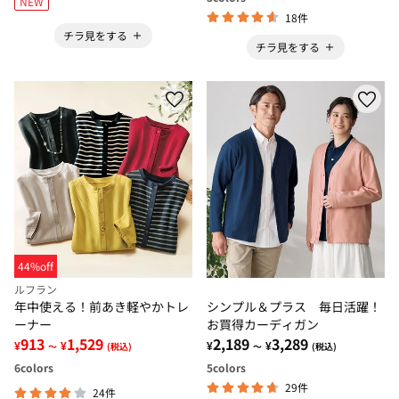
NEW
18件
チラ見をする
チラ見をする
44%off
ルフラン
年中使える！前あき軽やかトレ
シンプル＆プラス 毎日活躍！
ーナー
お買得カーディガン
913
1,529
2,189
3,289
¥
¥
¥
¥
～
(税込)
～
(税込)
6
colors
5
colors
29件
24件