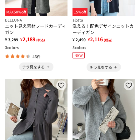
MAX50%off
15%off
BELLUNA
alotta
ニット見え素材フードカーディ
洗える！配色デザインニットカ
ガン
ーディガン
2,189
2,116
¥ 3,289
¥
¥ 2,490
¥
(税込)
(税込)
3
colors
5
colors
NEW
46件
チラ見をする
チラ見をする