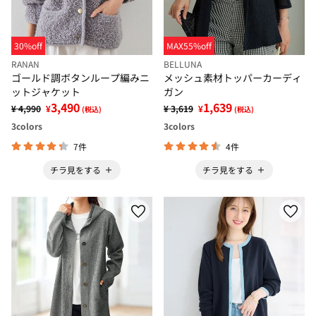
30%off
MAX55%off
RANAN
BELLUNA
ゴールド調ボタンループ編みニ
メッシュ素材トッパーカーディ
ットジャケット
ガン
3,490
1,639
¥ 4,990
¥
¥ 3,619
¥
(税込)
(税込)
3
colors
3
colors
7件
4件
チラ見をする
チラ見をする