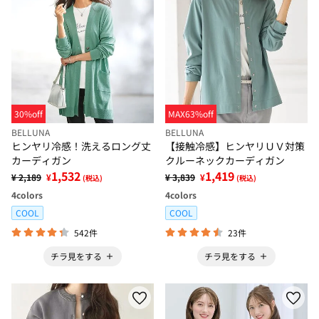
30%off
MAX63%off
BELLUNA
BELLUNA
ヒンヤリ冷感！洗えるロング丈
【接触冷感】ヒンヤリＵＶ対策
カーディガン
クルーネックカーディガン
1,532
1,419
¥ 2,189
¥
¥ 3,839
¥
(税込)
(税込)
4
colors
4
colors
COOL
COOL
542件
23件
チラ見をする
チラ見をする