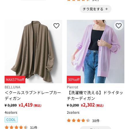
チラ見をする
MAX57%off
30%off
BELLUNA
Pierrot
＜クールスラブ＞ドレープカー
【洗濯機で洗える】ドライタッ
ディガン
チカーディガン
1,419
2,302
¥ 3,289
¥
¥ 3,290
¥
(税込)
(税込)
4
colors
2
colors
COOL
38件
31件