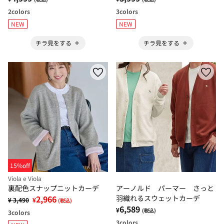
2
colors
3
colors
NEW
NEW
チラ見をする
チラ見をする
15%off
Viola e Viola
裏配色スナップニットカーデ
アーノルド パーマー さっと
2,966
羽織れるスウェットカーデ
¥ 3,490
¥
(税込)
6,589
¥
(税込)
3
colors
3
colors