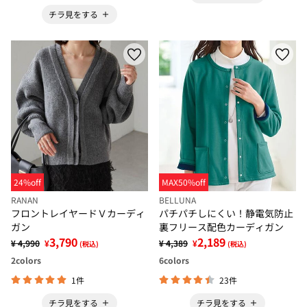
チラ見をする
24%off
MAX50%off
RANAN
BELLUNA
フロントレイヤードＶカーディ
パチパチしにくい！静電気防止
ガン
裏フリース配色カーディガン
3,790
2,189
¥ 4,990
¥
¥ 4,389
¥
(税込)
(税込)
2
colors
6
colors
1件
23件
チラ見をする
チラ見をする