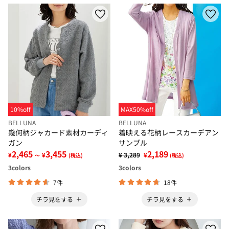
10%off
MAX50%off
BELLUNA
BELLUNA
幾何柄ジャカード素材カーディ
着映える花柄レースカーデアン
ガン
サンブル
2,465
3,455
2,189
¥
¥
¥ 3,289
¥
～
(税込)
(税込)
3
colors
3
colors
7件
18件
チラ見をする
チラ見をする