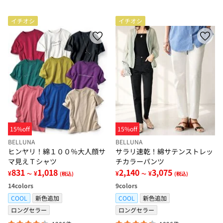
イチオシ
イチオシ
15%off
15%off
BELLUNA
BELLUNA
ヒンヤリ！綿１００％大人顔サ
サラリ速乾！綿サテンストレッ
マ見えＴシャツ
チカラーパンツ
831
1,018
2,140
3,075
¥
¥
¥
¥
～
(税込)
～
(税込)
14
colors
9
colors
COOL
新色追加
COOL
新色追加
ロングセラー
ロングセラー