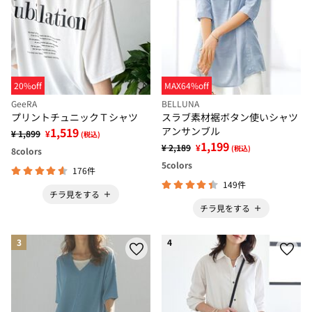
20%off
MAX64%off
GeeRA
BELLUNA
プリントチュニックＴシャツ
スラブ素材裾ボタン使いシャツ
1,519
アンサンブル
¥ 1,899
¥
(税込)
1,199
¥ 2,189
¥
(税込)
8
colors
5
colors
176件
149件
チラ見をする
チラ見をする
3
4