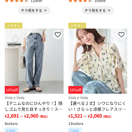
1206件
1096件
チラ見をする
チラ見をする
イチオシ
イチオシ
10%off
10%off
Viola e Viola
Viola e Viola
【デニムなのにひんやり！】隠
【選べる２丈】シワになりにく
しゴムで見た目すっきり！スト
い！さらっと涼感フレアスリー
レッチ楽ちんデニム
2,691
2,960
ブブラウス
1,521
2,060
¥
¥
¥
¥
～
(税込)
～
(税込)
6
colors
13
colors
COOL
COOL