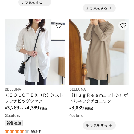
チラ見をする
チラ見をする
BELLUNA
BELLUNA
＜ＳＯＬＯＴＥＸ（Ｒ）＞スト
《ＨｕｇＲｅａｍコットン》ボ
レッチビッグシャツ
トルネックチュニック
3,289
4,389
3,839
¥
¥
¥
～
(税込)
(税込)
21
colors
4
colors
新色追加
チラ見をする
553件