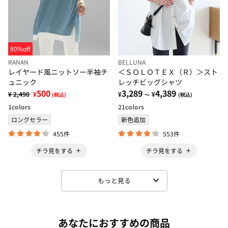
80%off
RANAN
BELLUNA
レイヤード風ニットソー半袖チ
＜ＳＯＬＯＴＥＸ（Ｒ）＞スト
ュニック
レッチビッグシャツ
500
3,289
4,389
¥ 2,490
¥
¥
¥
(税込)
～
(税込)
1
colors
21
colors
ロングセラー
新色追加
455件
553件
チラ見をする
チラ見をする
もっと見る
あなたにおすすめの商品