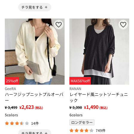
チラ見をする
25%off
MAX56%off
GeeRA
RANAN
ハーフジップニットプルオーバ
レイヤード風ニットソーチュニ
ー
ック
2,623
1,490
¥ 3,499
¥
¥ 3,390
¥
(税込)
(税込)
5
colors
6
colors
ロングセラー
14件
749件
チラ見をする