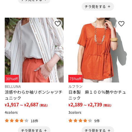
チラ見をする
30%off
75%off
BELLUNA
ルフラン
涼感やわらか袖リボンシャツチ
日本製 麻１００％艶やかチュ
ュニック
ニック
1,917
2,687
2,189
2,739
¥
¥
¥
¥
～
(税込)
～
(税込)
4
colors
3
colors
18件
9件
チラ見をする
チラ見をする