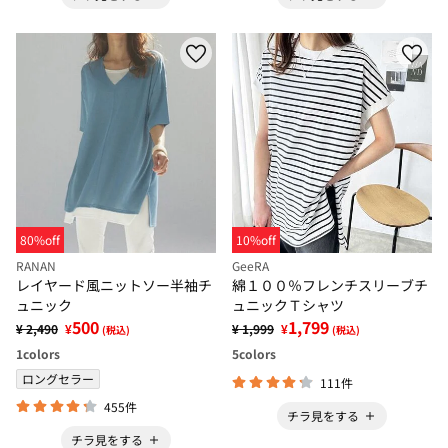
80%off
10%off
RANAN
GeeRA
レイヤード風ニットソー半袖チ
綿１００％フレンチスリーブチ
ュニック
ュニックＴシャツ
500
1,799
¥ 2,490
¥
¥ 1,999
¥
(税込)
(税込)
1
colors
5
colors
ロングセラー
111件
455件
チラ見をする
チラ見をする