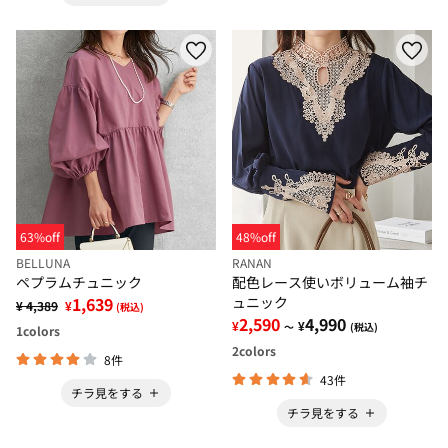
63%off
48%off
BELLUNA
RANAN
ペプラムチュニック
配色レース使いボリューム袖チ
1,639
ュニック
¥ 4,389
¥
(税込)
2,590
4,990
¥
¥
～
(税込)
1
colors
2
colors
8件
43件
チラ見をする
チラ見をする