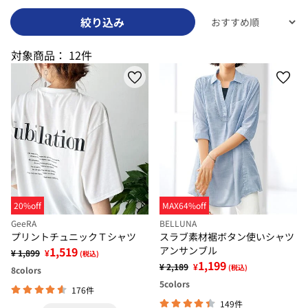
絞り込み
対象商品：
12件
20%off
MAX64%off
GeeRA
BELLUNA
プリントチュニックＴシャツ
スラブ素材裾ボタン使いシャツ
1,519
アンサンブル
¥ 1,899
¥
(税込)
1,199
¥ 2,189
¥
(税込)
8
colors
5
colors
176件
149件