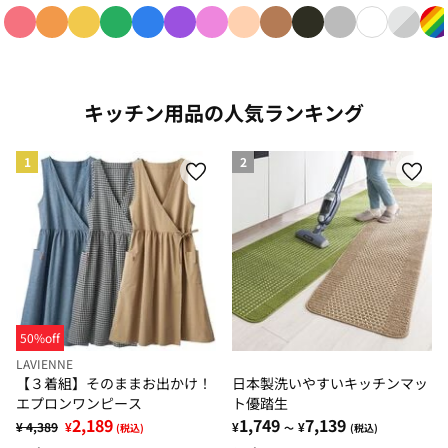
色で絞り込み: red
色で絞り込み: orange
色で絞り込み: yellow
色で絞り込み: green
色で絞り込み: blue
色で絞り込み: purple
色で絞り込み: pink
色で絞り込み: beige
色で絞り込み: brown
色で絞り込み: blac
色で絞り込み: g
色で絞り込み
色で絞り
色
キッチン用品の人気ランキング
1
2
50%off
LAVIENNE
【３着組】そのままお出かけ！
日本製洗いやすいキッチンマッ
エプロンワンピース
ト優踏生
2,189
1,749
7,139
¥ 4,389
¥
¥
¥
(税込)
～
(税込)