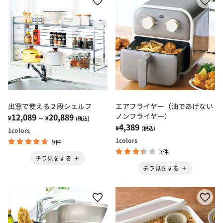
出窓で使える２段シェルフ
エアフライヤー（油であげない
12,089
20,889
ノンフライヤー）
¥
¥
～
(税込)
4,389
¥
(税込)
1
colors
1
colors
9件
3件
チラ見をする
チラ見をする