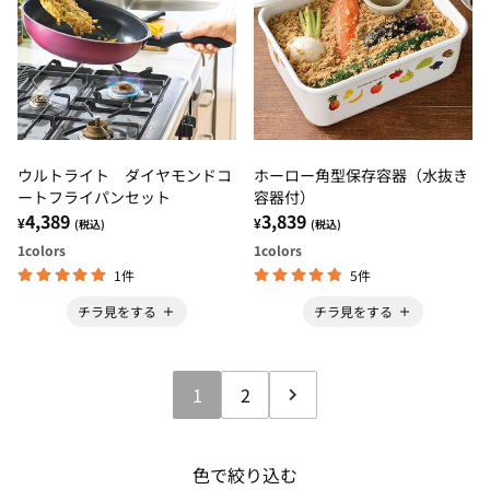
ウルトライト ダイヤモンドコ
ホーロー角型保存容器（水抜き
ートフライパンセット
容器付）
4,389
3,839
¥
¥
(税込)
(税込)
1
colors
1
colors
1件
5件
チラ見をする
チラ見をする
1
2
色で絞り込む