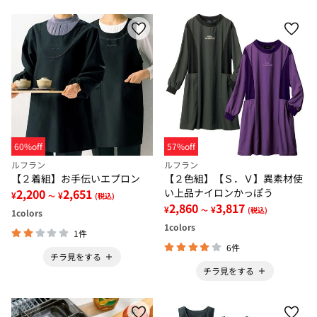
60%off
57%off
ルフラン
ルフラン
【２着組】お手伝いエプロン
【２色組】【Ｓ．Ｖ】異素材使
2,200
2,651
い上品ナイロンかっぽう
¥
¥
～
(税込)
2,860
3,817
¥
¥
～
(税込)
1
colors
1
colors
1件
6件
チラ見をする
チラ見をする