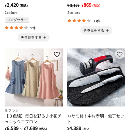
山崎実業＞
2,420
869
¥
¥ 2,189
¥
(税込)
(税込)
2
colors
2
colors
ロングセラー
33件
9件
チラ見をする
チラ見をする
ルフラン
【３色組】毎日を彩る♪小花チ
ハサミ付！中村孝明 包丁セッ
ュニックエプロン
ト
6,589
7,689
4,389
¥
¥
¥
～
(税込)
(税込)