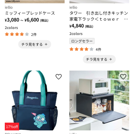
iellio
iellio
ミッフィーブレッドケース
タワー 引き出し付きキッチン
3,080
6,600
家電下ラック＜ｔｏｗｅｒ 山
¥
¥
～
(税込)
崎実業 キッチン収納 キッチ
4,840
¥
(税込)
2
colors
ングッズ 収納棚 キッチン棚
2
colors
2件
＞
ロングセラー
チラ見をする
4件
チラ見をする
17%off