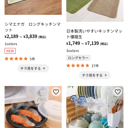
シマエナガ ロングキッチンマ
ット
日本製洗いやすいキッチンマッ
2,189
3,839
ト優踏生
¥
¥
～
(税込)
1,749
7,139
¥
¥
1
colors
～
(税込)
3
colors
NEW
ロングセラー
5件
37件
チラ見をする
チラ見をする