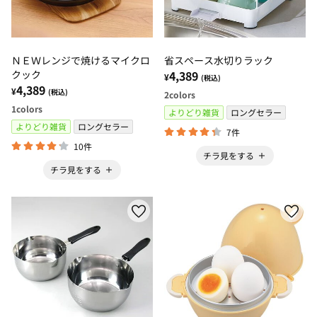
ＮＥＷレンジで焼けるマイクロ
省スペース水切りラック
クック
4,389
¥
(税込)
4,389
¥
(税込)
2
colors
1
colors
よりどり雑貨
ロングセラー
よりどり雑貨
ロングセラー
7件
10件
チラ見をする
チラ見をする