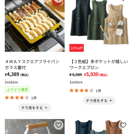
10%off
４ＷＡＹスクエアフライパン
【３色組】多ポケットが嬉しい
ガラス蓋付
ワークエプロン
4,389
5,930
¥
¥ 6,589
¥
(税込)
(税込)
1
colors
1
colors
よりどり雑貨
1件
1件
チラ見をする
チラ見をする