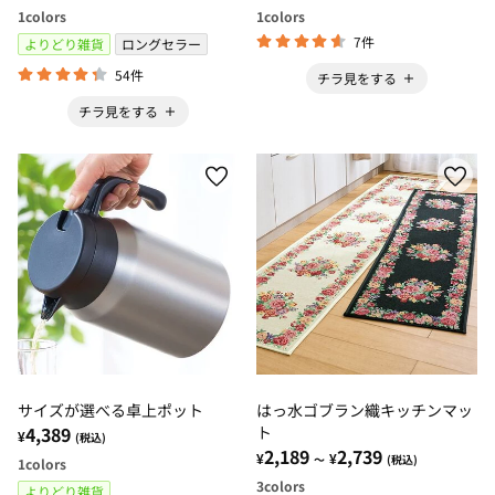
1
colors
1
colors
7件
よりどり雑貨
ロングセラー
54件
チラ見をする
チラ見をする
サイズが選べる卓上ポット
はっ水ゴブラン織キッチンマッ
4,389
ト
¥
(税込)
2,189
2,739
¥
¥
～
(税込)
1
colors
3
colors
よりどり雑貨