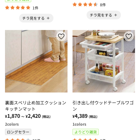
8件
1件
チラ見をする
チラ見をする
裏面スベリ止め加工クッション
引き出し付ウッドテーブルワゴ
キッチンマット
ン
1,870
2,420
4,389
¥
¥
¥
～
(税込)
(税込)
2
colors
1
colors
ロングセラー
よりどり雑貨