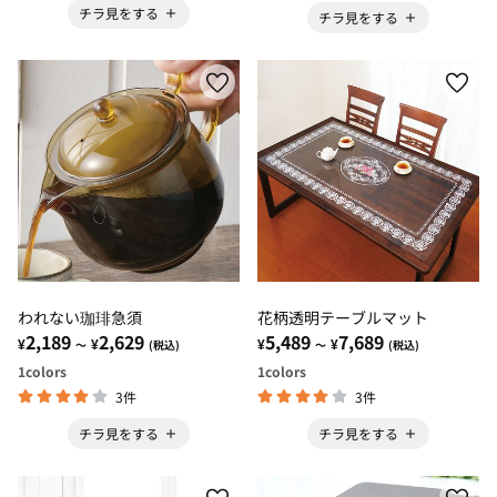
チラ見をする
チラ見をする
われない珈琲急須
花柄透明テーブルマット
2,189
2,629
5,489
7,689
¥
¥
¥
¥
～
(税込)
～
(税込)
1
colors
1
colors
3件
3件
チラ見をする
チラ見をする