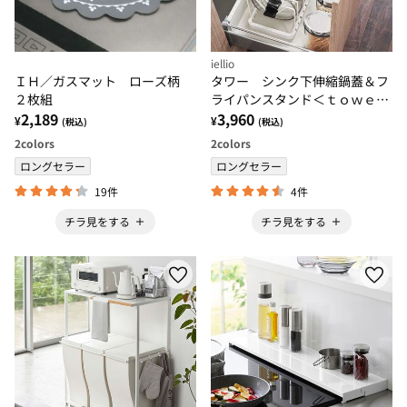
iellio
ＩＨ／ガスマット ローズ柄
タワー シンク下伸縮鍋蓋＆フ
２枚組
ライパンスタンド＜ｔｏｗｅ
2,189
ｒ 山崎実業＞
3,960
¥
¥
(税込)
(税込)
2
colors
2
colors
ロングセラー
ロングセラー
19件
4件
チラ見をする
チラ見をする