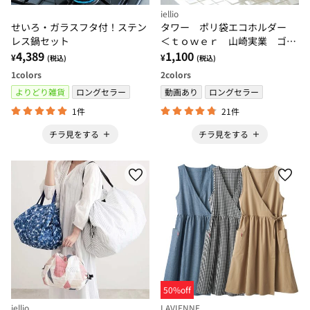
iellio
せいろ・ガラスフタ付！ステン
タワー ポリ袋エコホルダー
レス鍋セット
＜ｔｏｗｅｒ 山崎実業 ゴミ
4,389
箱 ごみ箱 グラススタンド
1,100
¥
¥
(税込)
(税込)
まな板スタンド＞
1
colors
2
colors
よりどり雑貨
ロングセラー
動画あり
ロングセラー
1件
21件
チラ見をする
チラ見をする
50%off
iellio
LAVIENNE