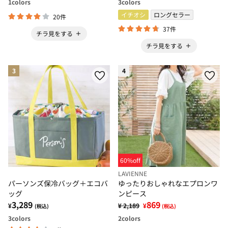
1
colors
3
colors
イチオシ
ロングセラー
20件
37件
チラ見をする
チラ見をする
3
4
60%off
LAVIENNE
パーソンズ保冷バッグ＋エコバ
ゆったりおしゃれなエプロンワ
ッグ
ンピース
3,289
869
¥
¥ 2,189
¥
(税込)
(税込)
3
colors
2
colors