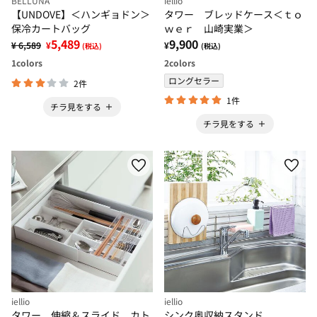
BELLUNA
iellio
【UNDOVE】＜ハンギョドン＞
タワー ブレッドケース＜ｔｏ
保冷カートバッグ
ｗｅｒ 山崎実業＞
5,489
9,900
¥ 6,589
¥
¥
(税込)
(税込)
1
colors
2
colors
ロングセラー
2件
1件
チラ見をする
チラ見をする
iellio
iellio
タワー 伸縮＆スライド カト
シンク奥収納スタンド