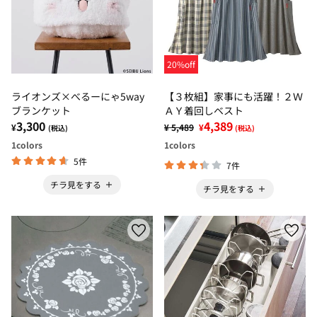
20%off
ライオンズ×べるーにゃ5way
【３枚組】家事にも活躍！２Ｗ
ブランケット
ＡＹ着回しベスト
3,300
4,389
¥
¥ 5,489
¥
(税込)
(税込)
1
colors
1
colors
5件
7件
チラ見をする
チラ見をする