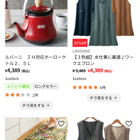
20%off
LAVIENNE
ルバーニ ＩＨ対応ホーローケ
【３色組】水仕事に最適♪ワー
トル２．５Ｌ
クエプロン
4,389
4,389
¥
¥ 5,489
¥
(税込)
(税込)
1
colors
1
colors
よりどり雑貨
ロングセラー
6件
2件
チラ見をする
チラ見をする