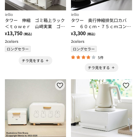
iellio
iellio
タワー 伸縮 ゴミ箱上ラック
タワー 奥行伸縮排気口カバ
＜ｔｏｗｅｒ 山崎実業 ゴミ
ー ６０ｃｍ・７５ｃｍコンロ
箱 ごみ箱 ダストボックス
13,750
用＜ｔｏｗｅｒ 山崎実業 キ
3,300
¥
¥
(税込)
(税込)
収納ラック＞
ッチン収納 コンロ奥カバー＞
2
colors
2
colors
ロングセラー
ロングセラー
5件
チラ見をする
チラ見をする