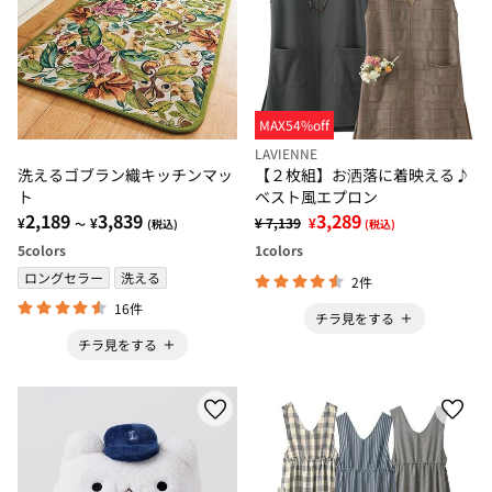
MAX54%off
LAVIENNE
洗えるゴブラン織キッチンマッ
【２枚組】お洒落に着映える♪
ト
ベスト風エプロン
2,189
3,839
3,289
¥
¥
¥ 7,139
¥
～
(税込)
(税込)
5
colors
1
colors
ロングセラー
洗える
2件
16件
チラ見をする
チラ見をする