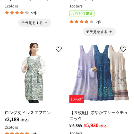
1
colors
1
colors
5件
よりどり雑貨
2件
チラ見をする
チラ見をする
10%off
ロング丈ドレスエプロン
【３枚組】涼やかプリーツチュ
2,189
ニック
¥
(税込)
5,930
¥ 6,589
¥
(税込)
2
colors
1
colors
1件