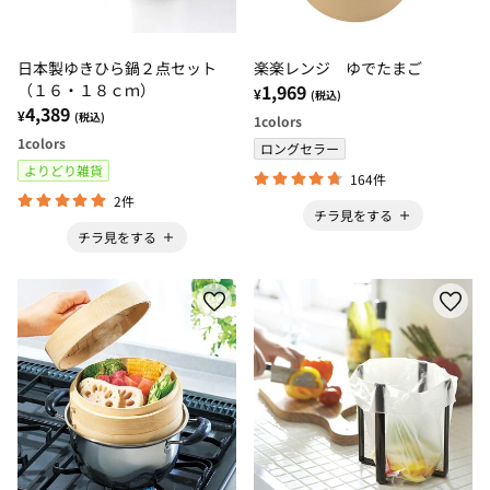
日本製ゆきひら鍋２点セット
楽楽レンジ ゆでたまご
（１６・１８ｃｍ）
1,969
¥
(税込)
4,389
¥
(税込)
1
colors
1
colors
ロングセラー
よりどり雑貨
164件
2件
チラ見をする
チラ見をする