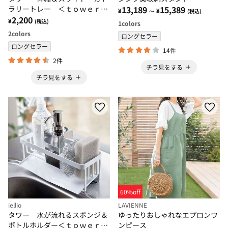
ラリートレー ＜ｔｏｗｅｒ
13,189
15,389
¥
¥
～
(税込)
山崎実業＞
2,200
¥
(税込)
1
colors
2
colors
ロングセラー
ロングセラー
14件
2件
チラ見をする
チラ見をする
60%off
iellio
LAVIENNE
タワー 水が流れるスポンジ＆
ゆったりおしゃれなエプロンワ
ボトルホルダー＜ｔｏｗｅｒ
ンピース