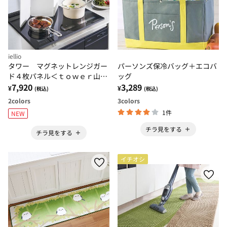
iellio
タワー マグネットレンジガー
パーソンズ保冷バッグ＋エコバ
ド４枚パネル＜ｔｏｗｅｒ山崎
ッグ
実業＞
7,920
3,289
¥
¥
(税込)
(税込)
2
colors
3
colors
1件
NEW
チラ見をする
チラ見をする
イチオシ