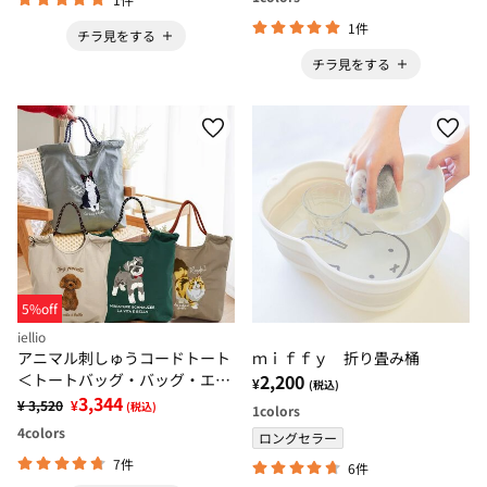
1件
チラ見をする
チラ見をする
5%off
iellio
アニマル刺しゅうコードトート
ｍｉｆｆｙ 折り畳み桶
＜トートバッグ・バッグ・エコ
2,200
¥
(税込)
バッグ・Ａ４サイズ対応＞
3,344
¥ 3,520
¥
(税込)
1
colors
4
colors
ロングセラー
7件
6件