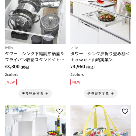
iellio
iellio
タワー シンク下幅調節鍋蓋＆
タワー シンク扉折り畳み棚＜
フライパン収納スタンド＜ｔｏ
ｔｏｗｅｒ山崎実業＞
ｗｅｒ山崎実業＞
3,300
3,960
¥
¥
(税込)
(税込)
2
colors
2
colors
NEW
NEW
チラ見をする
チラ見をする