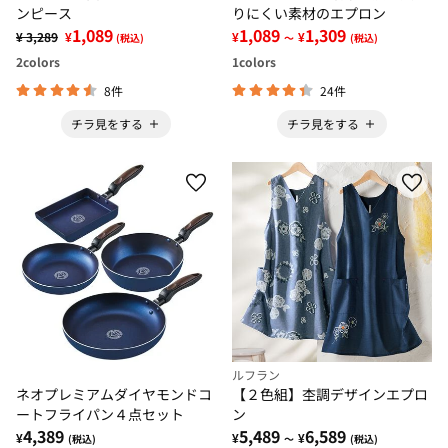
ンピース
りにくい素材のエプロン
1,089
1,089
1,309
¥ 3,289
¥
¥
¥
(税込)
～
(税込)
2
colors
1
colors
8件
24件
チラ見をする
チラ見をする
ルフラン
ネオプレミアムダイヤモンドコ
【２色組】杢調デザインエプロ
ートフライパン４点セット
ン
4,389
5,489
6,589
¥
¥
¥
(税込)
～
(税込)