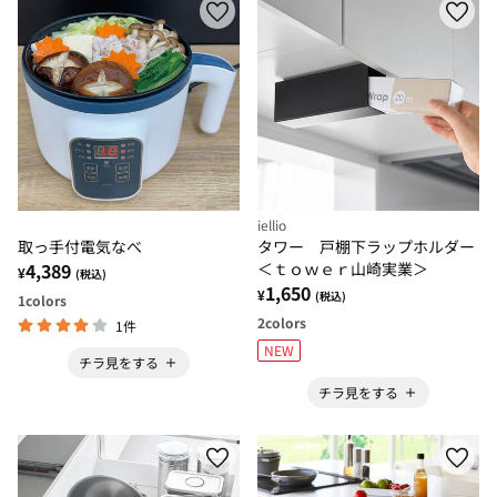
iellio
取っ手付電気なべ
タワー 戸棚下ラップホルダー
4,389
＜ｔｏｗｅｒ山崎実業＞
¥
(税込)
1,650
¥
(税込)
1
colors
2
colors
1件
NEW
チラ見をする
チラ見をする