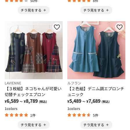
50件
8件
チラ見をする
チラ見をする
LAVIENNE
ルフラン
【３枚組】ネコちゃんが可愛い
【２色組】デニム調エプロンチ
切替チェックエプロン
ュニック
6,589
8,789
5,489
7,689
¥
¥
¥
¥
～
(税込)
～
(税込)
1
colors
1
colors
1件
5件
チラ見をする
チラ見をする