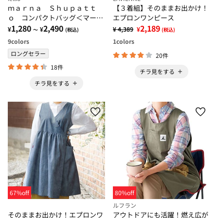
ｍａｒｎａ Ｓｈｕｐａｔｔ
【３着組】そのままお出かけ！
ｏ コンパクトバッグ＜マー
エプロンワンピース
ナ シュパット＞
1,280
2,490
2,189
¥
¥
¥ 4,389
¥
～
(税込)
(税込)
9
colors
1
colors
ロングセラー
20件
18件
チラ見をする
チラ見をする
67%off
80%off
ルフラン
そのままお出かけ！エプロンワ
アウトドアにも活躍！燃え広が