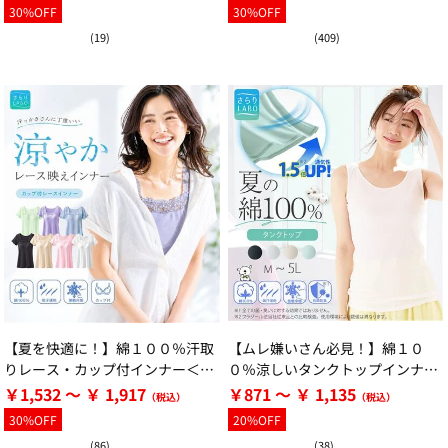
30%OFF
30%OFF
(19)
(409)
【夏を快適に！】綿１００％汗取
【ムレ嫌いさん必見！】綿１０
りレース・カップ付インナー＜さ
０％涼しいタンクトップインナー
らりラボ＞
＜さらりラボ＞
￥1,532 ～ ￥ 1,917
￥871 ～ ￥ 1,135
30%OFF
20%OFF
(86)
(38)