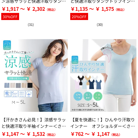
＞涼感サラッと快適汗取りタンク
と快適汗取りタンクトップインナ
トップインナー＜さらりラボ＞
ー＜さらりラボ＞
￥1,917 ～ ￥ 2,302
￥1,135 ～ ￥ 1,575
30%OFF
20%OFF
(31)
(30)
【汗かきさん必見！】涼感サラッ
【夏を快適に！】ひんやり汗取り
と快適汗取り半袖インナー＜さら
インナー オフショルダー＜さら
りラボ＞
りラボ＞
￥1,147 ～ ￥ 1,532
￥762 ～ ￥ 1,147