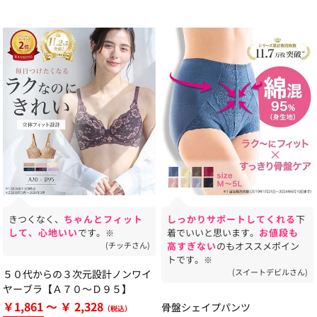
きつくなく、
ちゃんとフィット
しっかりサポートしてくれる
下
して、心地いい
です。
着でいいと思います。
お値段も
※
(チッチさん)
高すぎない
のもオススメポイン
トです。
※
(スイートデビルさん)
５０代からの３次元設計ノンワイ
ヤーブラ【Ａ７０～Ｄ９５】
￥1,861 ～ ￥ 2,328
骨盤シェイプパンツ