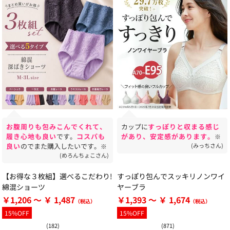
お腹周りも包みこんでくれて、
カップに
すっぽりと収まる感じ
履き心地も良い
です。
コスパも
があり、安定感があります。
※
良い
のでまた購入したいです。
(みっちさん)
※
(めろんちょこさん)
【お得な３枚組】選べるこだわり!
すっぽり包んでスッキリノンワイ
綿混ショーツ
ヤーブラ
￥1,206 ～ ￥ 1,487
￥1,393 ～ ￥ 1,674
15%OFF
15%OFF
(182)
(871)