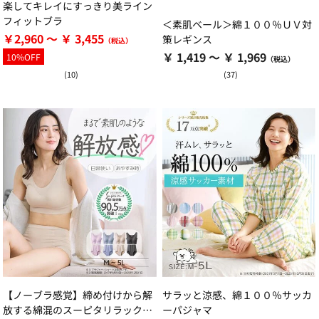
楽してキレイにすっきり美ライン
フィットブラ
＜素肌ベール＞綿１００％ＵＶ対
￥2,960 ～ ￥ 3,455
策レギンス
￥ 1,419 ～ ￥ 1,969
10%OFF
(10)
(37)
【ノーブラ感覚】締め付けから解
サラッと涼感、綿１００％サッカ
放する綿混のスーピタリラックス
ーパジャマ