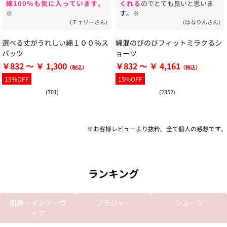
綿100%も気に入っています。
くれる
のでとても良いと思いま
す。
※
※
(チェリーさん)
(はなりんさん)
選べる丈がうれしい綿１００％ス
綿混のびのびフィットミラクるシ
パッツ
ョーツ
￥832 ～ ￥ 1,300
￥832 ～ ￥ 4,161
15%OFF
15%OFF
(701)
(2352)
※お客様レビューより抜粋。全て個人の感想です。
ランキング
肌着・インナーウ
ブラジャー
ショーツ
ェア