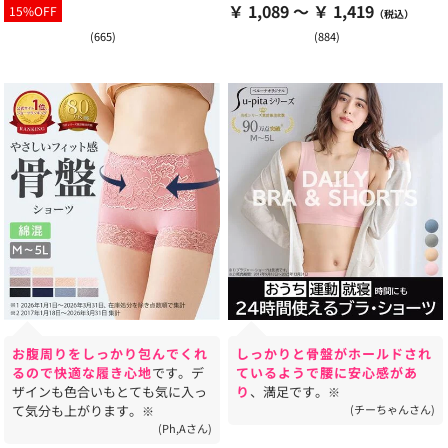
￥ 1,089 ～ ￥ 1,419
15%OFF
(665)
(884)
お腹周りをしっかり包んでくれ
しっかりと骨盤がホールドされ
るので快適な履き心地
です。デ
ているようで腰に安心感があ
ザインも色合いもとても気に入っ
り
、満足です。
※
て気分も上がります。
(チーちゃんさん)
※
(Ph,Aさん)