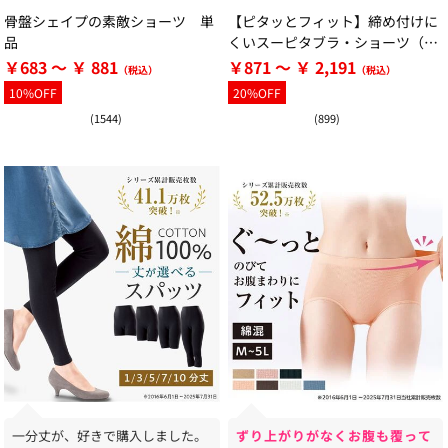
骨盤シェイプの素敵ショーツ 単
【ピタッとフィット】締め付けに
品
くいスーピタブラ・ショーツ（別
売）
￥683 ～ ￥ 881
￥871 ～ ￥ 2,191
10%OFF
20%OFF
(1544)
(899)
一分丈が、好きで購入しました。
ずり上がりがなくお腹も覆って