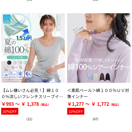
【ムレ嫌いさん必見！】綿１０
＜素肌ベール＞綿１００％ＵＶ対
０％涼しいフレンチスリーブイン
策インナー
ナー＜さらりラボ＞
￥993 ～ ￥ 1,378
￥1,277 ～ ￥ 1,772
30%OFF
10%OFF
(21)
(67)