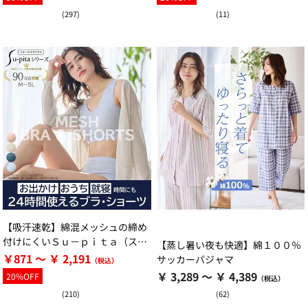
(297)
(11)
【吸汗速乾】綿混メッシュの締め
付けにくいＳｕ－ｐｉｔａ（スー
【蒸し暑い夜も快適】綿１００％
ピタ）ブラ・ショーツ（別売）
￥871 ～ ￥ 2,191
サッカーパジャマ
￥ 3,289 ～ ￥ 4,389
20%OFF
(210)
(62)