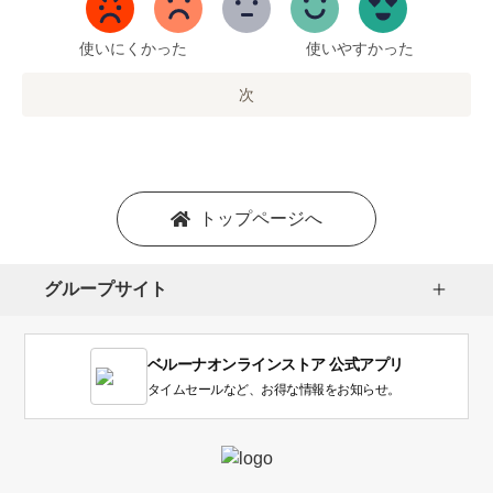
5
ま
で
使いにくかった
使いやすかった
の
オ
次
プ
シ
ョ
ン
を
トップページへ
選
択
し
グループサイト
ま
す。
1
ベルーナオンラインストア 公式アプリ
は
使
タイムセールなど、お得な情報をお知らせ。
い
に
く
か