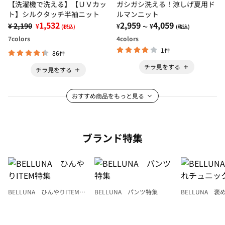
【洗濯機で洗える】【ＵＶカッ
ガシガシ洗える！涼しげ夏用ド
ト】シルクタッチ半袖ニット
ルマンニット
1,532
2,959
4,059
¥ 2,190
¥
¥
¥
(税込)
～
(税込)
7
colors
4
colors
1件
86件
チラ見をする
チラ見をする
おすすめ商品をもっと見る
ブランド特集
BELLUNA ひんやりITEM特
BELLUNA パンツ特集
BELLUNA 
集
ク