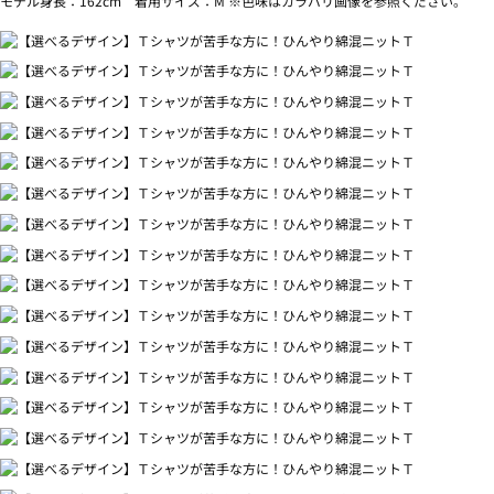
モデル身長：162cm 着用サイズ：M ※色味はカラバリ画像を参照ください。