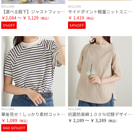
BELLUNA
BELLUNA
【選べる股下】ジャストフィットらくらくパンツ
サイドポイント軽量ニットスニーカー
￥2,084 ～ ￥ 3,129
￥ 1,419
5%OFF
54%OFF
BELLUNA
BELLUNA
抗菌防臭綿１００％切替デザインプルオーバー
華奢見せ！しっかり素材コットン１００％Ｔシャツ
￥ 2,189 ～ ￥ 3,289
￥ 1,089
MAX 60%OFF