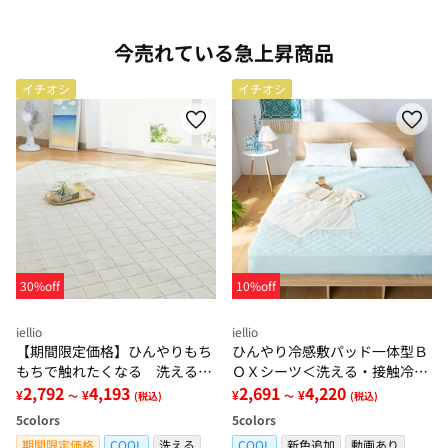
今売れている急上昇商品
イチオシ
イチオシ
30%off
10%off
iellio
iellio
【期間限定価格】ひんやりもち
ひんやり冷感敷パッド一体型Ｂ
もちで触れたくなる 洗えるラ
ＯＸシーツ＜洗える・接触冷
グ＜低反発・滑りにくい・接触
2,792
4,193
感・抗菌防臭・時短・家事楽・
2,691
4,220
¥
¥
¥
¥
～
(税込)
～
(税込)
冷感・防ダニ・カーペット＞
ボックスシーツ・寝苦しさ対策
5
colors
5
colors
＞
期間限定価格
COOL
洗える
COOL
新色追加
動画あり