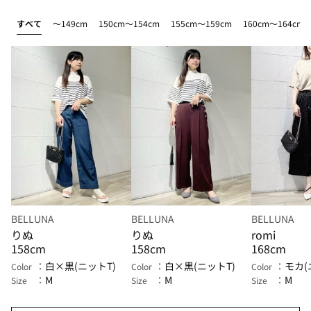
すべて
～149cm
150cm～154cm
155cm～159cm
160cm～164cm
BELLUNA
BELLUNA
BELLUNA
りぬ
りぬ
romi
158cm
158cm
168cm
白×黒(ニットT)
白×黒(ニットT)
モカ(
Color
Color
Color
M
M
M
Size
Size
Size