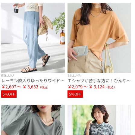
BELLUNA
BELLUNA
レーヨン麻入りゆったりワイドパンツ
Ｔシャツが苦手な方に！ひんやり綿混ニットＴ【選べるデザイン】
￥2,607 ～ ￥ 3,652
￥2,079 ～ ￥ 3,124
5%OFF
5%OFF