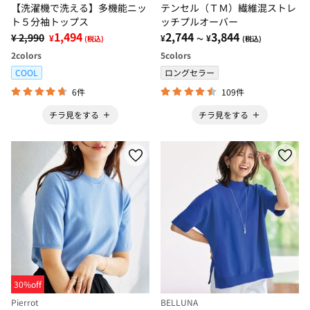
【洗濯機で洗える】多機能ニッ
テンセル（ＴＭ）繊維混ストレ
ト５分袖トップス
ッチプルオーバー
1,494
2,744
3,844
¥ 2,990
¥
¥
¥
(税込)
～
(税込)
2
colors
5
colors
COOL
ロングセラー
6件
109件
チラ見をする
チラ見をする
30%off
Pierrot
BELLUNA