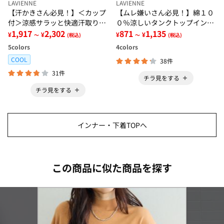
LAVIENNE
LAVIENNE
【汗かきさん必見！】＜カップ
【ムレ嫌いさん必見！】綿１０
付＞涼感サラッと快適汗取りタ
０％涼しいタンクトップインナ
ンクトップインナー＜さらりラ
1,917
2,302
ー＜さらりラボ＞
871
1,135
¥
¥
¥
¥
～
(税込)
～
(税込)
ボ＞
5
colors
4
colors
COOL
38件
31件
チラ見をする
チラ見をする
インナー・下着TOPへ
この商品に似た商品を探す