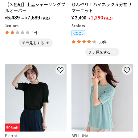
【３色組】上品シャーリングプ
ひんやり！ハイネック５分袖サ
ルオーバー
マーニット
5,489
7,689
1,290
¥ 2,490
¥
¥
¥
～
(税込)
(税込)
1
colors
3
colors
1件
COOL
83件
チラ見をする
チラ見をする
50%off
Pierrot
BELLUNA