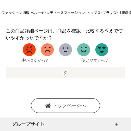
ファッション通販 ベルーナ
レディースファッション
トップス
ブラウス
【接触
1
この商品詳細ページは、商品を確認・比較するうえで使
か
いやすかったですか？
ら
5
ま
で
使いにくかった
使いやすかった
の
オ
次
プ
シ
ョ
ン
を
トップページへ
選
択
し
グループサイト
ま