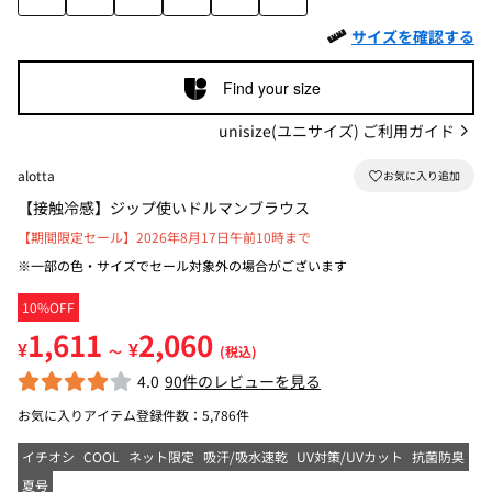
サイズを確認する
Find your size
unisize(ユニサイズ) ご利用ガイド
alotta
【接触冷感】ジップ使いドルマンブラウス
【期間限定セール】2026年8月17日午前10時まで
※一部の色・サイズでセール対象外の場合がございます
10%OFF
1,611
2,060
¥
¥
～
(税込)
4.0
90件のレビューを見る
お気に入りアイテム登録件数：
5,786件
イチオシ
COOL
ネット限定
吸汗/吸水速乾
UV対策/UVカット
抗菌防臭
夏号