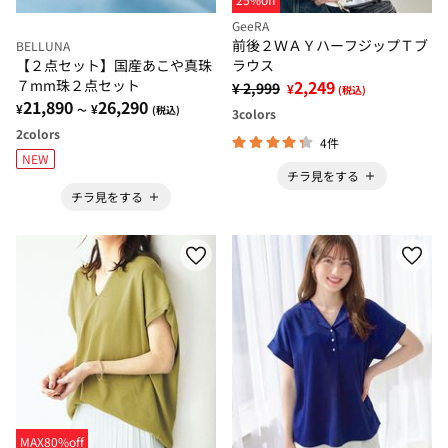
GeeRA
前後２ＷＡＹハーフジップＴブ
BELLUNA
【２点セット】国産あこや真珠
ラウス
７mm珠２点セット
2,249
¥ 2,999
¥
(税込)
21,890
26,290
¥
¥
～
(税込)
3
colors
2
colors
4件
NEW
チラ見をする
チラ見をする
MAX80%off