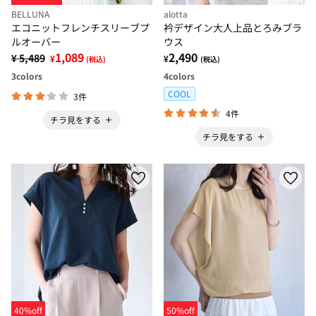
BELLUNA
alotta
エコニットフレンチスリーブプ
衿デザイン大人上品とろみブラ
ルオーバー
ウス
1,089
2,490
¥ 5,489
¥
¥
(税込)
(税込)
3
colors
4
colors
COOL
3件
4件
チラ見をする
チラ見をする
40%off
50%off