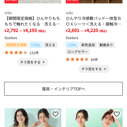
iellio
iellio
【期間限定価格】ひんやりもち
ひんやり冷感敷パッド一体型Ｂ
もちで触れたくなる 洗えるラ
ＯＸシーツ＜洗える・接触冷
グ＜低反発・滑りにくい・接触
2,792
4,193
感・抗菌防臭・時短・家事楽・
2,691
4,220
¥
¥
¥
¥
～
(税込)
～
(税込)
冷感・防ダニ・カーペット＞
ボックスシーツ・寝苦しさ対策
5
colors
5
colors
＞
期間限定価格
COOL
洗える
COOL
新色追加
動画あり
ロングセラー
152件
64件
チラ見をする
チラ見をする
寝具・インテリアTOPへ