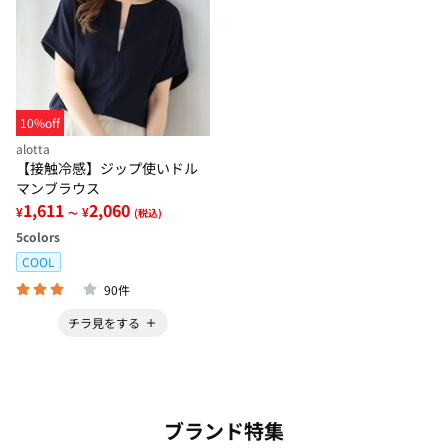
10%off
alotta
【接触冷感】ジップ使いドル
マンブラウス
1,611
2,060
¥
¥
～
(税込)
5
colors
COOL
90件
チラ見をする
ブランド特集