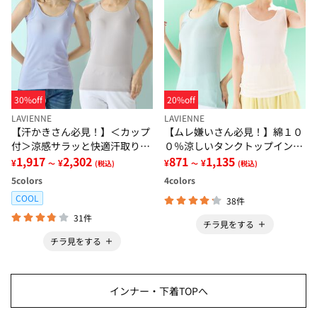
30%off
20%off
LAVIENNE
LAVIENNE
【汗かきさん必見！】＜カップ
【ムレ嫌いさん必見！】綿１０
付＞涼感サラッと快適汗取りタ
０％涼しいタンクトップインナ
ンクトップインナー＜さらりラ
1,917
2,302
ー＜さらりラボ＞
871
1,135
¥
¥
¥
¥
～
(税込)
～
(税込)
ボ＞
5
colors
4
colors
COOL
38件
31件
チラ見をする
チラ見をする
インナー・下着TOPへ