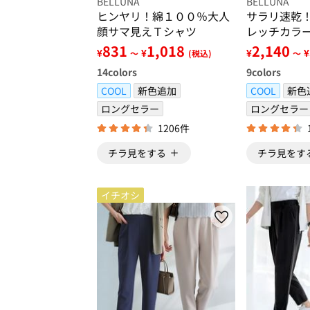
BELLUNA
BELLUNA
ヒンヤリ！綿１００％大人
サラリ速乾
顔サマ見えＴシャツ
レッチカラ
831
1,018
2,140
¥
¥
¥
¥
～
(税込)
～
14
colors
9
colors
COOL
新色追加
COOL
新色
ロングセラー
ロングセラー
1206件
チラ見をする
チラ見をす
イチオシ