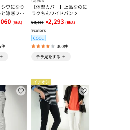
GeeRA
】シワになり
【体型カバー】上品なのに
っと涼感フレ
ラクちんワイドパンツ
ラウス
,060
2,293
¥
(税込)
¥ 2,699
(税込)
9
colors
COOL
5件
300件
チラ見をする
イチオシ