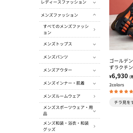
レディースファッション
メンズファッション
すべてのメンズファッシ
ョン
メンズトップス
メンズパンツ
ゴールデン
ずラクチン
メンズアウター
ョートブー
6,930
¥
(
メンズインナー・肌着
2
colors
メンズルームウェア
チラ見を
メンズスポーツウェア・用
品
メンズ和装・浴衣・和装
グッズ