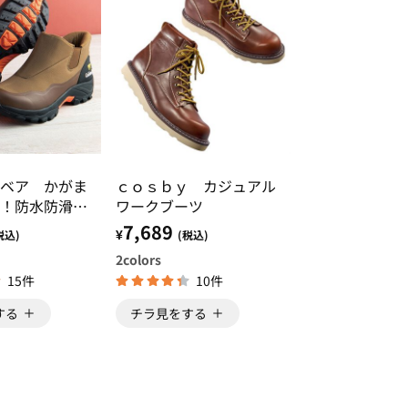
ベア かがま
ｃｏｓｂｙ カジュアル
！防水防滑シ
ワークブーツ
ツ
7,689
¥
税込)
(税込)
2
colors
15件
10件
する
チラ見をする