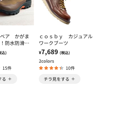
ベア かがま
ｃｏｓｂｙ カジュアル
！防水防滑シ
ワークブーツ
ツ
7,689
¥
税込)
(税込)
2
colors
15件
10件
する
チラ見をする