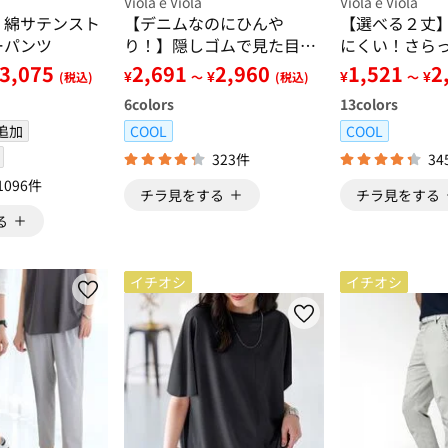
Viola e Viola
Viola e Viola
！綿サテンスト
【デニムなのにひんや
【選べる２丈
ーパンツ
り！】隠しゴムで見た目す
にくい！さら
っきり！ストレッチ楽ちん
アスリーブブ
3,075
2,691
2,960
1,521
2
¥
¥
¥
¥
(税込)
～
(税込)
～
デニム
6
colors
13
colors
追加
COOL
COOL
323件
34
1096件
チラ見をする
チラ見をする
る
イチオシ
イチオシ