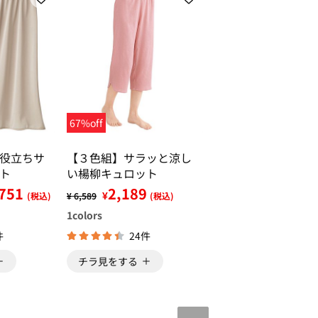
67%off
役立ちサ
【３色組】サラッと涼し
ト
い楊柳キュロット
,751
2,189
¥
(税込)
¥ 6,589
(税込)
1
colors
件
24件
チラ見をする