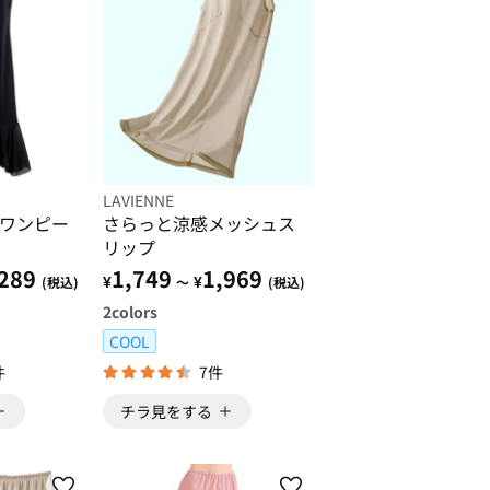
LAVIENNE
ワンピー
さらっと涼感メッシュス
リップ
289
1,749
1,969
¥
¥
(税込)
～
(税込)
2
colors
COOL
件
7件
チラ見をする