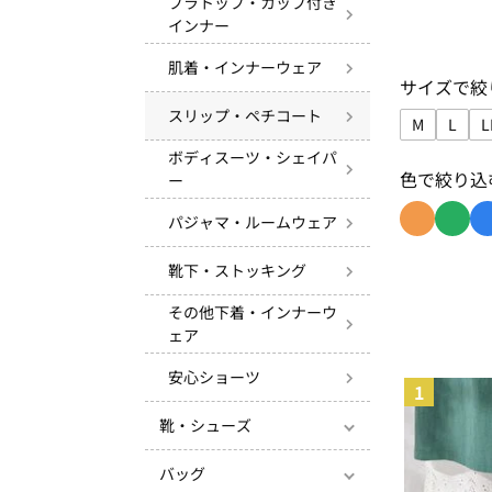
ブラトップ・カップ付き
インナー
肌着・インナーウェア
サイズで絞
スリップ・ペチコート
M
L
L
サイズで絞
サイズ
ボディスーツ・シェイパ
色で絞り込
ー
パジャマ・ルームウェア
色で絞り込み
色で絞
靴下・ストッキング
その他下着・インナーウ
ェア
安心ショーツ
1
靴・シューズ
バッグ