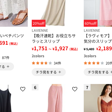
20%off
60%off
LAVIENNE
LAVIENNE
いペチパンツ
【吸汗速乾】お役立ちサ
【ラヴィモア】
ラッとスリップ
気分のスリップ
691
(税込)
1,751
1,927
2,189
¥
¥
¥
～
(税込)
¥ 5,489
2
colors
3
colors
87件
34件
20
する
チラ見をする
チラ見をする
6
7