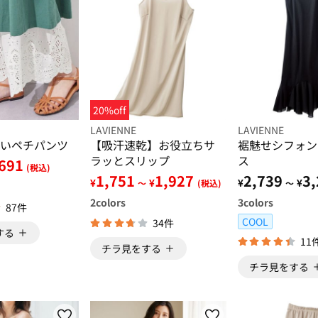
20%off
LAVIENNE
LAVIENNE
いペチパンツ
【吸汗速乾】お役立ちサ
裾魅せシフォン
ラッとスリップ
ス
691
(税込)
1,751
1,927
2,739
3,
¥
¥
¥
¥
～
(税込)
～
2
colors
3
colors
87件
COOL
34件
する
11
チラ見をする
チラ見をする