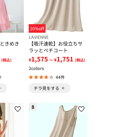
20%off
LAVIENNE
ときめき
【吸汗速乾】お役立ちサ
ラッとペチコート
1,575
1,751
¥
¥
(税込)
～
(税込)
2
colors
件
44件
チラ見をする
8