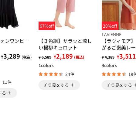
67%off
20%off
LAVIENNE
ォンワンピー
【３色組】サラッと涼し
【ラヴィモア】
い楊柳キュロット
がるご褒美レー
プ
3,289
2,189
3,511
¥
¥
¥
(税込)
¥ 6,589
(税込)
¥ 4,389
1
colors
4
colors
24件
19
11件
チラ見をする
チラ見をする
する