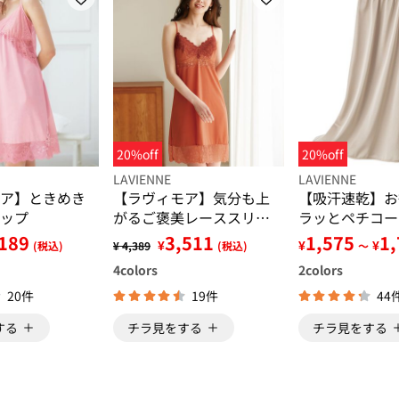
20%off
20%off
LAVIENNE
LAVIENNE
ア】ときめき
【ラヴィモア】気分も上
【吸汗速乾】お
ップ
がるご褒美レーススリッ
ラッとペチコー
プ
189
3,511
1,575
1
¥
¥
¥
(税込)
¥ 4,389
(税込)
～
4
colors
2
colors
20件
19件
44
する
チラ見をする
チラ見をする