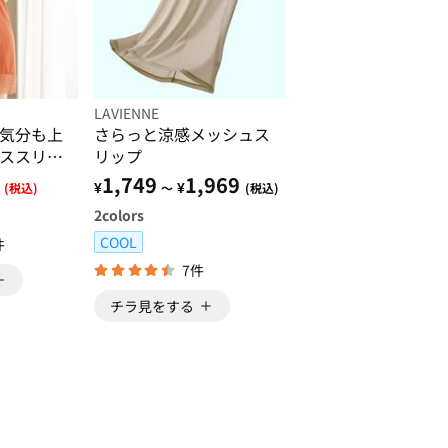
LAVIENNE
気分も上
さらっと涼感メッシュス
ススリッ
リップ
1,749
1,969
¥
¥
(税込)
～
(税込)
2
colors
COOL
件
7件
チラ見をする