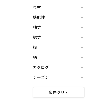
素材
機能性
袖丈
裾丈
襟
柄
カタログ
シーズン
条件クリア