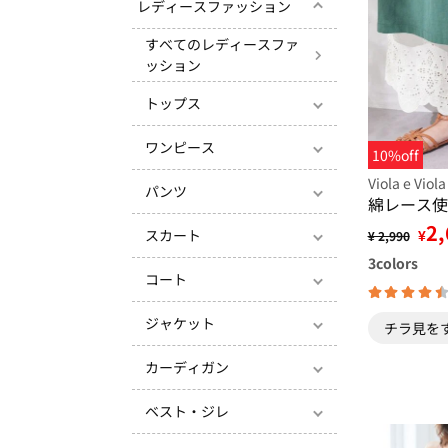
レディースファッション
すべてのレディースファ
ッション
トップス
ワンピース
10%off
Viola e Viola
パンツ
綿レース使
2,
¥
スカート
¥ 2,990
3
colors
コート
ジャケット
チラ見を
カーディガン
ベスト・ジレ