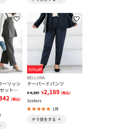
50%off
BELLUNA
ウーリッシ
テーパードパンツ
セットア
2,189
¥
¥ 4,389
(税込)
,842
(税込)
1
colors
1件
件
チラ見をする