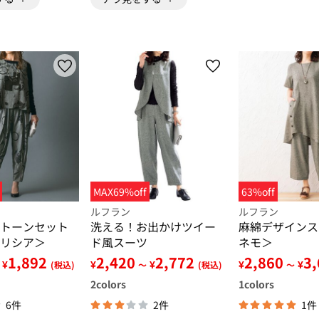
MAX69%off
63%off
ルフラン
ルフラン
トーンセット
洗える！お出かけツイー
麻綿デザインス
リシア＞
ド風スーツ
ネモ＞
1,892
2,420
2,772
2,860
3
¥
¥
¥
¥
¥
(税込)
～
(税込)
～
2
colors
1
colors
6件
2件
1件