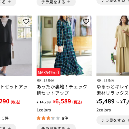
チラ見をする
する
チラ見をする
MAX54%off
BELLUNA
BELLUNA
トセットアッ
あったか裏地！チェック
ゆるっとキレイ
柄セットアップ
素材リラックス
ップ
290
6,589
5,489
7,
¥
¥
¥
(税込)
¥ 14,289
(税込)
～
1
colors
2
colors
5件
8件
チラ見をする
する
チラ見をする