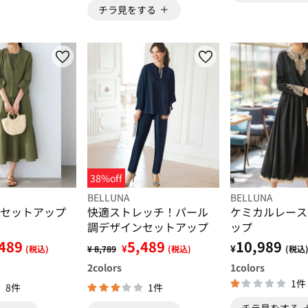
チラ見をする
38%off
BELLUNA
BELLUNA
セットアップ
快適ストレッチ！パール
ケミカルレース
調デザインセットアップ
ップ
489
5,489
10,989
¥
¥
(税込)
¥ 8,789
(税込)
(税込
2
colors
1
colors
1件
8件
1件