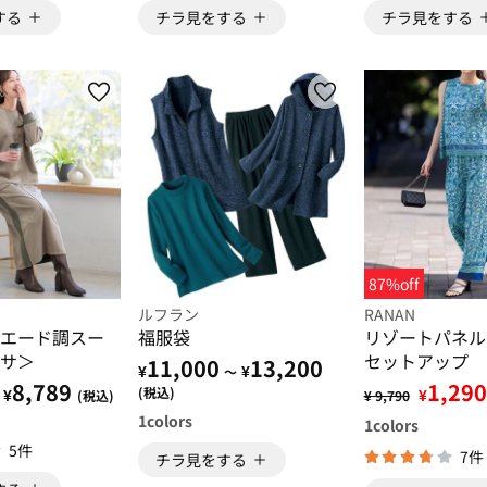
する
チラ見をする
チラ見をする
87%off
ルフラン
RANAN
エード調スー
福服袋
リゾートパネル
サ＞
セットアップ
11,000
13,200
¥
¥
～
8,789
1,290
(税込)
¥
¥
(税込)
¥ 9,790
1
colors
1
colors
5件
7件
チラ見をする