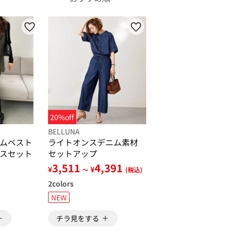
20%off
BELLUNA
ムベスト
ライトオンスデニム素材
スセット
セットアップ
3,511
4,391
¥
¥
～
(税込)
2
colors
NEW
チラ見をする