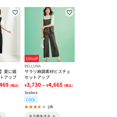
15%off
BELLUNA
】夏に嬉
サラリ麻調素材ビスチェ
トアップ
セットアップ
,469
3,730
4,665
¥
¥
(税込)
～
(税込)
3
colors
COOL
2件
チラ見をする