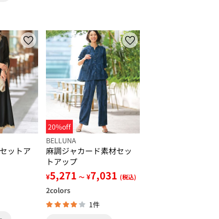
20%off
BELLUNA
セットア
麻調ジャカード素材セッ
トアップ
5,271
7,031
¥
¥
)
～
(税込)
2
colors
1件