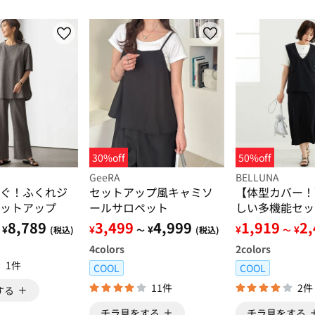
30%off
50%off
GeeRA
BELLUNA
ぐ！ふくれジ
セットアップ風キャミソ
【体型カバー！
ットアップ
ールサロペット
しい多機能セッ
8,789
3,499
4,999
1,919
2
¥
¥
¥
¥
¥
(税込)
～
(税込)
～
4
colors
2
colors
1件
COOL
COOL
11件
2件
する
チラ見をする
チラ見をする