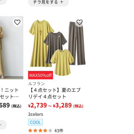
チラ見をする
MAX50%off
ルフラン
！ニット
【４点セット】夏のエブ
セットア
リデイ４点セット
689
2,739
3,289
¥
¥
(税込)
～
(税込)
2
colors
COOL
43件