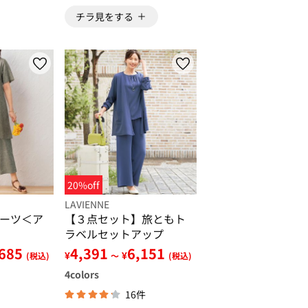
チラ見をする
20%off
LAVIENNE
ーツ＜ア
【３点セット】旅ともト
ラベルセットアップ
,685
4,391
6,151
¥
¥
(税込)
～
(税込)
4
colors
16件