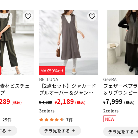
MAX50%off
BELLUNA
GeeRA
素材ビスチェ
【2点セット】ジャカード
フェザーペプラ
プ
プルオーバー＆ジャンス
＆リブワンピー
カセット
289
2,189
7,999
¥
¥
(税込)
¥ 4,389
(税込)
(税込)
3
colors
2
colors
NEW
29件
7件
する
チラ見をする
チラ見をする