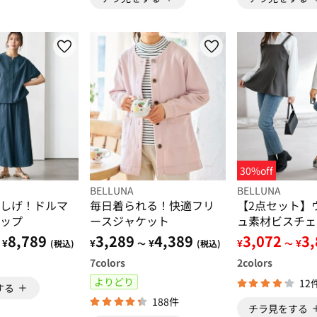
30%off
BELLUNA
BELLUNA
しげ！ドルマ
毎日着られる！快適フリ
【2点セット】
ップ
ースジャケット
ュ素材ビスチェ
ップ
8,789
3,289
4,389
3,072
3
¥
¥
¥
¥
¥
(税込)
～
(税込)
～
7
colors
2
colors
よりどり
12
する
188件
チラ見をする