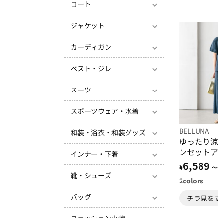
コート
ジャケット
カーディガン
ベスト・ジレ
スーツ
スポーツウェア・水着
BELLUNA
和装・浴衣・和装グッズ
ゆったり涼
ンセットア
インナー・下着
6,589
¥
～
靴・シューズ
2
colors
バッグ
チラ見を