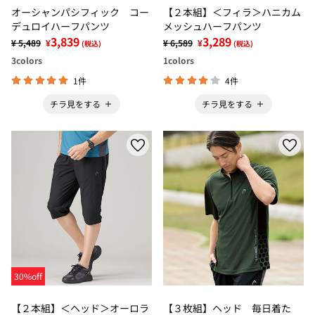
オーシャンパシフィック コー
【２本組】＜フィラ＞ハニカム
デュロイハーフパンツ
メッシュハーフパンツ
3,839
3,289
¥ 5,489
¥
¥ 6,589
¥
(税込)
(税込)
3
colors
1
colors
1件
4件
チラ見をする
チラ見をする
30%off
【２本組】＜ヘッド＞オーロラ
【３枚組】ヘッド 毎日着た