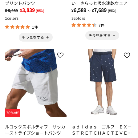
プリントパンツ
い さらっと吸水速乾ウェア
3,839
6,589
7,689
¥ 5,489
¥
¥
¥
(税込)
～
(税込)
1
colors
3
colors
7件
1件
チラ見をする
チラ見をする
20%off
ルコックスポルティフ サッカ
ａｄｉｄａｓ ゴルフ ＥＸ－
ーストライプショートパンツ
ＳＴＲＥＴＣＨＡＣＴＩＶＥ撥