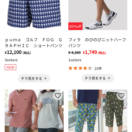
60%off
ｐｕｍａ ゴルフ ＦＯＧ Ｇ
フィラ のびのびニットハーフ
ＲＡＰＨＩＣ ショートパンツ
パンツ
12,100
1,749
¥
¥ 4,389
¥
(税込)
(税込)
3
colors
1
colors
NEW
10件
チラ見をする
チラ見をする