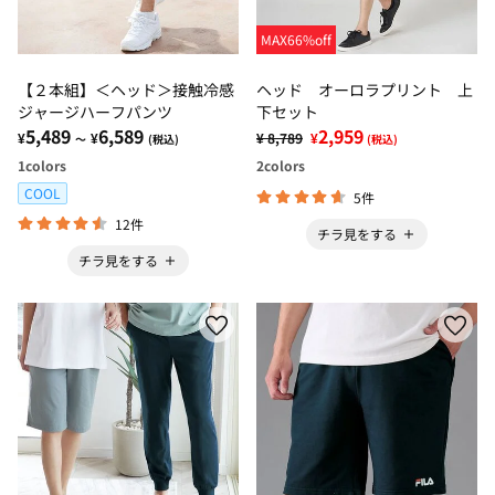
MAX66%off
【２本組】＜ヘッド＞接触冷感
ヘッド オーロラプリント 上
ジャージハーフパンツ
下セット
5,489
6,589
2,959
¥
¥
¥ 8,789
¥
～
(税込)
(税込)
1
colors
2
colors
COOL
5件
12件
チラ見をする
チラ見をする