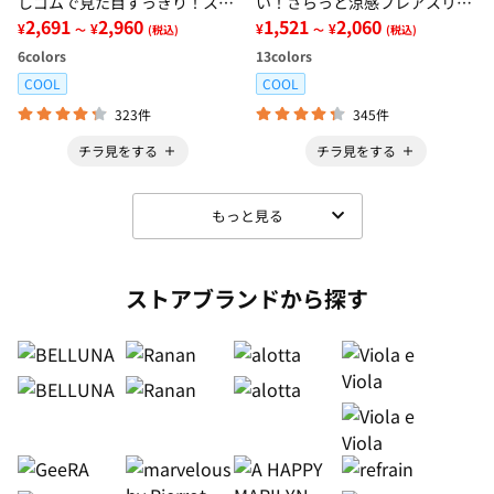
しゴムで見た目すっきり！スト
い！さらっと涼感フレアスリー
レッチ楽ちんデニム
2,691
2,960
ブブラウス
1,521
2,060
¥
¥
¥
¥
～
(税込)
～
(税込)
6
colors
13
colors
COOL
COOL
323件
345件
チラ見をする
チラ見をする
もっと見る
ストアブランドから探す