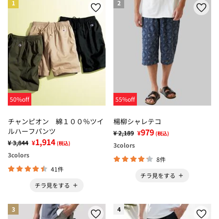
1
2
50%off
55%off
チャンピオン 綿１００％ツイ
楊柳シャレテコ
ルハーフパンツ
979
¥ 2,189
¥
(税込)
1,914
¥ 3,844
¥
(税込)
3
colors
3
colors
8件
41件
チラ見をする
チラ見をする
3
4