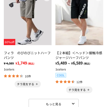
60%off
フィラ のびのびニットハーフ
【２本組】＜ヘッド＞接触冷感
パンツ
ジャージハーフパンツ
1,749
5,489
6,589
¥ 4,389
¥
¥
¥
(税込)
～
(税込)
1
colors
1
colors
COOL
10件
12件
チラ見をする
チラ見をする
もっと見る