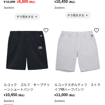
8,800
水 モノグラムショートパンツ
10,450
¥ 11,000
¥
¥
(税込)
(税込)
3
colors
2
colors
チラ見をする
チラ見をする
ルコック ゴルフ キープクリ
ルコックスポルティフ ストラ
ーンショートパンツ
イプ柄ハーフパンツ
10,450
11,000
¥
¥
(税込)
(税込)
4
colors
2
colors