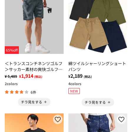
65%off
＜トランスコンチネンツゴルフ
綿ツイルシャーリングショート
＞サッカー素材の爽快ゴルフシ
パンツ
ョーツ
1,914
2,189
¥ 5,489
¥
¥
(税込)
(税込)
2
colors
4
colors
NEW
6件
チラ見をする
チラ見をする