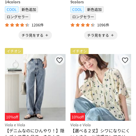
14
colors
9
colors
COOL
新色追加
COOL
新色追加
ロングセラー
ロングセラー
1206件
1096件
チラ見をする
チラ見をする
イチオシ
イチオシ
10%off
10%off
Viola e Viola
Viola e Viola
【デニムなのにひんやり！】隠
【選べる２丈】シワになりにく