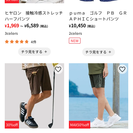
ヒヤロン 接触冷感ストレッチ
ｐｕｍａ ゴルフ ＰＢ ＧＲ
ハーフパンツ
ＡＰＨＩＣショートパンツ
1,969
6,589
10,450
¥
¥
¥
～
(税込)
(税込)
3
colors
2
colors
NEW
4件
チラ見をする
チラ見をする
30%off
MAX50%off