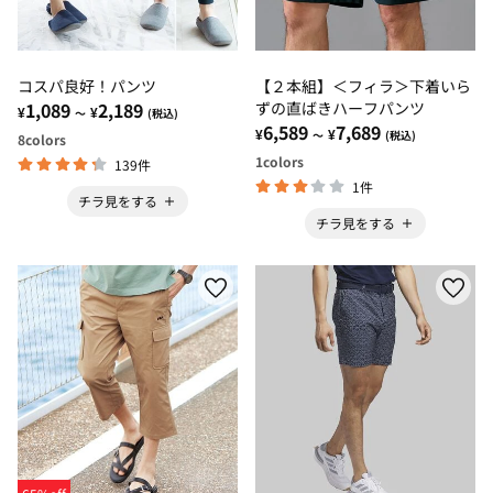
コスパ良好！パンツ
【２本組】＜フィラ＞下着いら
1,089
2,189
ずの直ばきハーフパンツ
¥
¥
～
(税込)
6,589
7,689
¥
¥
～
(税込)
8
colors
1
colors
139件
1件
チラ見をする
チラ見をする