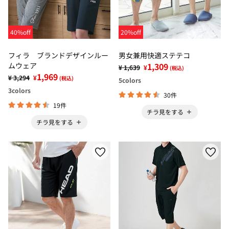
40%off
20%off
フィラ ブランドデザインルー
男女兼用快適ステテコ
ムウェア
1,309
¥ 1,639
¥
(税込)
1,969
¥ 3,294
¥
(税込)
5
colors
3
colors
30件
19件
チラ見をする
チラ見をする