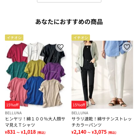
あなたにおすすめの商品
イチオシ
イチオシ
15%off
15%off
BELLUNA
BELLUNA
ヒンヤリ！綿１００％大人顔サ
サラリ速乾！綿サテンストレッ
マ見えＴシャツ
チカラーパンツ
831
1,018
2,140
3,075
¥
¥
¥
¥
～
(税込)
～
(税込)