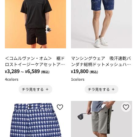
＜コムルヴァン・オム＞ 裾ド
マンシングウェア 吸汗速乾バ
ロストイージーケアセットアッ
ンダナ総柄ドットメッシュハー
プ・パンツ
3,289
6,589
フパンツ
19,800
¥
¥
¥
～
(税込)
(税込)
4
colors
1
colors
チラ見をする
チラ見をする