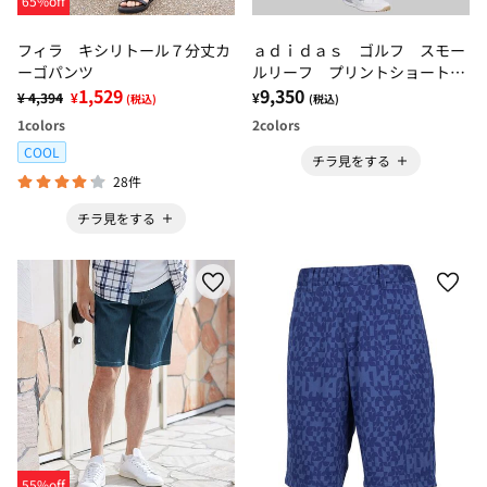
65%off
フィラ キシリトール７分丈カ
ａｄｉｄａｓ ゴルフ スモー
ーゴパンツ
ルリーフ プリントショートパ
1,529
ンツ
9,350
¥ 4,394
¥
¥
(税込)
(税込)
1
colors
2
colors
COOL
チラ見をする
28件
チラ見をする
55%off