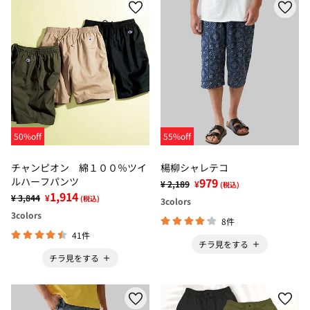
50%off
55%off
チャンピオン 綿１００％ツイ
楊柳シャレテコ
ルハーフパンツ
979
¥ 2,189
¥
(税込)
1,914
¥ 3,844
¥
(税込)
3
colors
3
colors
8件
41件
チラ見をする
チラ見をする