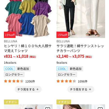
15%off
15%off
BELLUNA
BELLUNA
ヒンヤリ！綿１００％大人顔サ
サラリ速乾！綿サテンストレッ
マ見えＴシャツ
チカラーパンツ
831
1,018
2,140
3,075
¥
¥
¥
¥
～
(税込)
～
(税込)
14
colors
9
colors
COOL
新色追加
COOL
新色追加
ロングセラー
ロングセラー
1206件
1096件
チラ見をする
チラ見をする
イチオシ
イチオシ