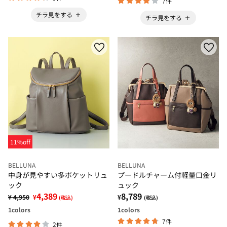
7件
チラ見をする
チラ見をする
11%off
BELLUNA
BELLUNA
中身が見やすい多ポケットリュ
プードルチャーム付軽量口金リ
ック
ュック
4,389
8,789
¥ 4,950
¥
¥
(税込)
(税込)
1
colors
1
colors
7件
2件