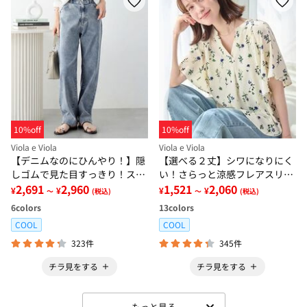
10%off
10%off
Viola e Viola
Viola e Viola
【デニムなのにひんやり！】隠
【選べる２丈】シワになりにく
しゴムで見た目すっきり！スト
い！さらっと涼感フレアスリー
レッチ楽ちんデニム
2,691
2,960
ブブラウス
1,521
2,060
¥
¥
¥
¥
～
(税込)
～
(税込)
6
colors
13
colors
COOL
COOL
323件
345件
チラ見をする
チラ見をする
もっと見る