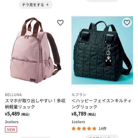
チラ見をする
BELLUNA
ルフラン
スマホが取り出しやすい！多収
＜ハッピーフェイス＞キルティ
納軽量リュック
ングリュック
5,489
8,789
¥
¥
(税込)
(税込)
2
colors
1
colors
14件
NEW