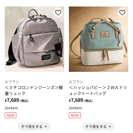
ルフラン
ルフラン
＜ミチコロンドンジーンズ＞軽
＜ハッシュパピー＞２ＷＡＹリ
量リュック
ュックトートバッグ
7,689
7,689
¥
¥
(税込)
(税込)
2
colors
2
colors
NEW
NEW
チラ見をする
チラ見をする