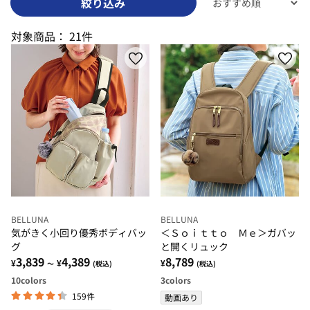
絞り込み
対象商品：
21件
BELLUNA
BELLUNA
気がきく小回り優秀ボディバッ
＜Ｓｏｉｔｔｏ Ｍｅ＞ガバッ
グ
と開くリュック
3,839
4,389
8,789
¥
¥
¥
～
(税込)
(税込)
10
colors
3
colors
159件
動画あり