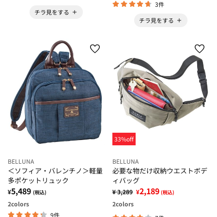
3件
チラ見をする
チラ見をする
33%off
BELLUNA
BELLUNA
＜ソフィア・バレンチノ＞軽量
必要な物だけ収納ウエストボデ
多ポケットリュック
ィバッグ
5,489
2,189
¥
¥ 3,289
¥
(税込)
(税込)
2
colors
2
colors
9件