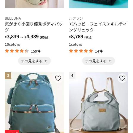
BELLUNA
ルフラン
気がきく小回り優秀ボディバッ
＜ハッピーフェイス＞キルティ
グ
ングリュック
3,839
4,389
8,789
¥
¥
¥
～
(税込)
(税込)
10
colors
1
colors
159件
14件
チラ見をする
チラ見をする
3
4