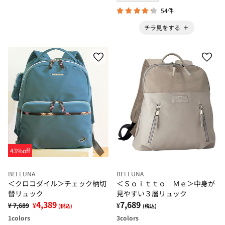
54件
チラ見をする
43%off
BELLUNA
BELLUNA
＜クロコダイル＞チェック柄切
＜Ｓｏｉｔｔｏ Ｍｅ＞中身が
替リュック
見やすい３層リュック
4,389
7,689
¥ 7,689
¥
¥
(税込)
(税込)
1
colors
3
colors