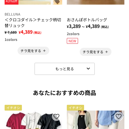
43%off
BELLUNA
＜クロコダイル＞チェック柄切
おさんぽボトルバッグ
替リュック
3,289
4,389
¥
¥
～
(税込)
4,389
¥ 7,689
¥
(税込)
2
colors
1
colors
NEW
チラ見をする
チラ見をする
もっと見る
あなたにおすすめの商品
イチオシ
イチオシ