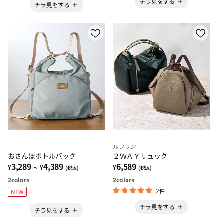
チラ見をする
チラ見をする
ルフラン
おさんぽボトルバッグ
２ＷＡＹリュック
3,289
4,389
6,589
¥
¥
¥
～
(税込)
(税込)
2
colors
2
colors
2件
NEW
チラ見をする
チラ見をする