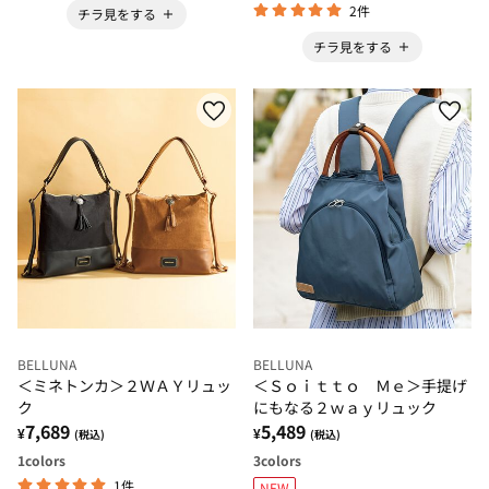
2件
チラ見をする
チラ見をする
BELLUNA
BELLUNA
＜ミネトンカ＞２ＷＡＹリュッ
＜Ｓｏｉｔｔｏ Ｍｅ＞手提げ
ク
にもなる２ｗａｙリュック
7,689
5,489
¥
¥
(税込)
(税込)
1
colors
3
colors
1件
NEW