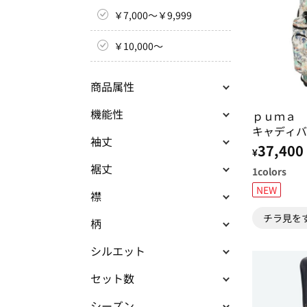
￥7,000～￥9,999
￥10,000～
商品属性
機能性
ｐｕｍａ 
キャディバ
袖丈
37,400
¥
裾丈
1
colors
NEW
襟
チラ見を
柄
シルエット
セット数
シーズン