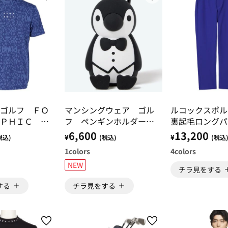
ゴルフ ＦＯ
マンシングウェア ゴル
ルコックスポ
ＰＨＩＣ 半
フ ペンギンホルダー付
裏起毛ロングパ
ックシャツ
きクーリングタオル
トレッチフォー
6,600
13,200
¥
¥
税込)
(税込)
(税込
1
colors
4
colors
NEW
チラ見をする
する
チラ見をする