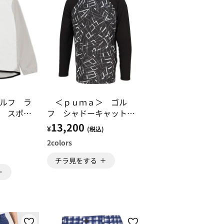
ルフ ラ
＜ｐｕｍａ＞ ゴル
 スポー
フ シャドーキャット
ト
柄 快適ストレッチ長袖
13,200
¥
)
(税込)
ポロシャツ
2
colors
チラ見をする