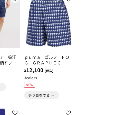
ア 吸汗
ｐｕｍａ ゴルフ ＦＯ
柄ドット
Ｇ ＧＲＡＰＨＩＣ シ
パンツ
ョートパンツ
12,100
¥
)
(税込)
3
colors
NEW
チラ見をする