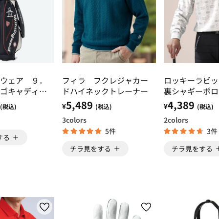
ウェア ９．
フィラ フクレジャカー
ロッキーラビッ
ゴキャディバ
ドハイネックトレーナー
裏シャギーポロ
5,489
4,389
¥
¥
(税込)
(税込)
(税込)
3
colors
2
colors
5件
3件
する
チラ見をする
チラ見をする