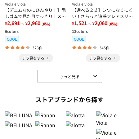
Viola e Viola
Viola e Viola
【デニムなのにひんやり！】隠
【選べる２丈】シワになりにく
しゴムで見た目すっきり！スト
い！さらっと涼感フレアスリー
レッチ楽ちんデニム
2,691
2,960
ブブラウス
1,521
2,060
¥
¥
¥
¥
～
(税込)
～
(税込)
6
colors
13
colors
COOL
COOL
323件
345件
チラ見をする
チラ見をする
もっと見る
ストアブランドから探す