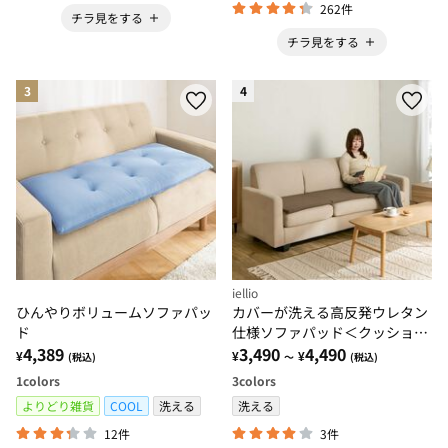
262件
チラ見をする
チラ見をする
3
4
iellio
ひんやりボリュームソファパッ
カバーが洗える高反発ウレタン
ド
仕様ソファパッド＜クッショ
4,389
ン・長座布団・ごろ寝マット・
3,490
4,490
¥
¥
¥
(税込)
～
(税込)
滑りにくい加工＞
1
colors
3
colors
よりどり雑貨
COOL
洗える
洗える
12件
3件