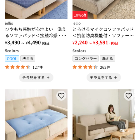
10%off
iellio
iellio
ひやもち感触が心地よい 洗え
とろけるマイクロソファパッド
るソファパッド＜接触冷感・高
＜抗菌防臭機能付・ソファーパ
反発・クッション・長座布団・
3,490
4,490
ッド・２人掛け・３人掛け・３
2,240
3,591
¥
¥
¥
¥
～
(税込)
～
(税込)
ごろ寝マット・防ダニ・滑りに
人掛けワイド・クッション・長
5
colors
6
colors
くい加工＞
座布団＞
COOL
洗える
ロングセラー
洗える
127件
262件
チラ見をする
チラ見をする