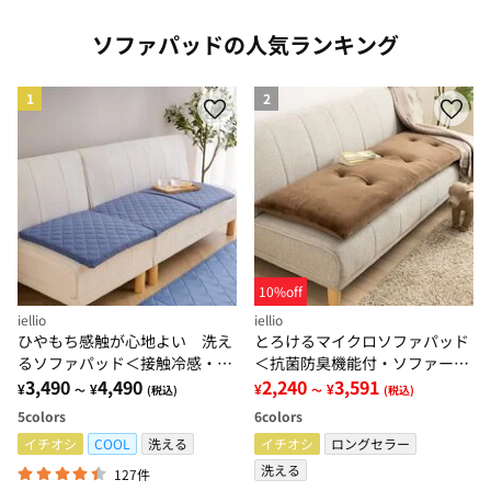
ソファパッドの人気ランキング
1
2
10%off
iellio
iellio
ひやもち感触が心地よい 洗え
とろけるマイクロソファパッド
るソファパッド＜接触冷感・高
＜抗菌防臭機能付・ソファーパ
反発・クッション・長座布団・
3,490
4,490
ッド・２人掛け・３人掛け・３
2,240
3,591
¥
¥
¥
¥
～
(税込)
～
(税込)
ごろ寝マット・防ダニ・滑りに
人掛けワイド・クッション・長
5
colors
6
colors
くい加工＞
座布団＞
イチオシ
COOL
洗える
イチオシ
ロングセラー
洗える
127件