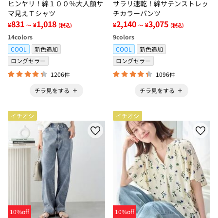
ヒンヤリ！綿１００％大人顔サ
サラリ速乾！綿サテンストレッ
マ見えＴシャツ
チカラーパンツ
831
1,018
2,140
3,075
¥
¥
¥
¥
～
(税込)
～
(税込)
14
colors
9
colors
COOL
新色追加
COOL
新色追加
ロングセラー
ロングセラー
1206件
1096件
チラ見をする
チラ見をする
イチオシ
イチオシ
10%off
10%off