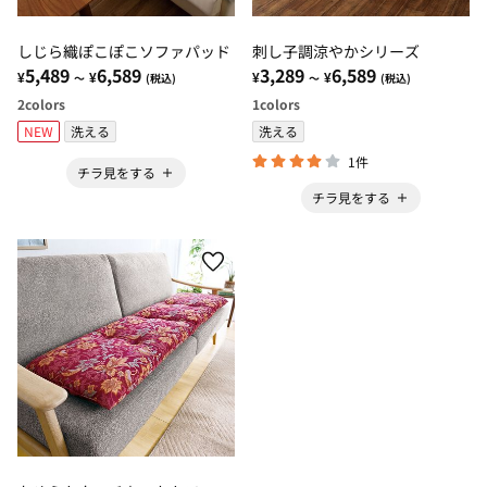
しじら織ぽこぽこソファパッド
刺し子調涼やかシリーズ
5,489
6,589
3,289
6,589
¥
¥
¥
¥
～
(税込)
～
(税込)
2
colors
1
colors
NEW
洗える
洗える
1件
チラ見をする
チラ見をする