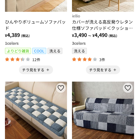
iellio
ひんやりボリュームソファパッ
カバーが洗える高反発ウレタン
ド
仕様ソファパッド＜クッショ
4,389
ン・長座布団・ごろ寝マット・
3,490
4,490
¥
¥
¥
(税込)
～
(税込)
滑りにくい加工＞
1
colors
3
colors
よりどり雑貨
COOL
洗える
洗える
12件
3件
チラ見をする
チラ見をする