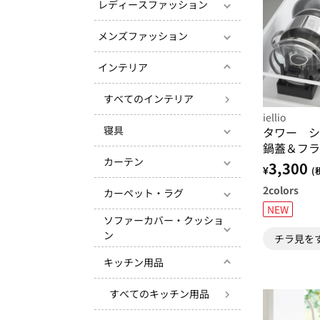
レディースファッション
メンズファッション
インテリア
すべてのインテリア
iellio
寝具
タワー シ
鍋蓋＆フラ
カーテン
タンド＜ｔ
3,300
¥
(
実業＞
2
colors
カーペット・ラグ
NEW
ソファーカバー・クッショ
ン
チラ見を
キッチン用品
すべてのキッチン用品