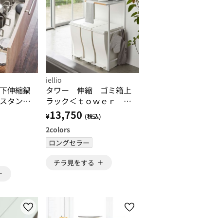
iellio
下伸縮鍋
タワー 伸縮 ゴミ箱上
スタンド
ラック＜ｔｏｗｅｒ 山
山崎実業
崎実業 ゴミ箱 ごみ
13,750
¥
(税込)
箱 ダストボックス 収
2
colors
納ラック＞
ロングセラー
チラ見をする