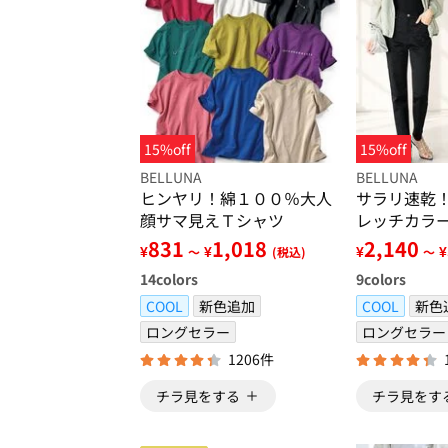
15%off
15%off
BELLUNA
BELLUNA
ヒンヤリ！綿１００％大人
サラリ速乾
顔サマ見えＴシャツ
レッチカラ
831
1,018
2,140
¥
¥
¥
¥
～
(税込)
～
14
colors
9
colors
COOL
新色追加
COOL
新色
ロングセラー
ロングセラー
1206件
チラ見をする
チラ見をす