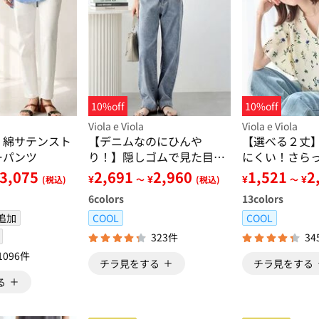
10%off
10%off
Viola e Viola
Viola e Viola
！綿サテンスト
【デニムなのにひんや
【選べる２丈
ーパンツ
り！】隠しゴムで見た目す
にくい！さら
っきり！ストレッチ楽ちん
アスリーブブ
3,075
2,691
2,960
1,521
2
¥
¥
¥
¥
(税込)
～
(税込)
～
デニム
6
colors
13
colors
追加
COOL
COOL
323件
34
1096件
チラ見をする
チラ見をする
る