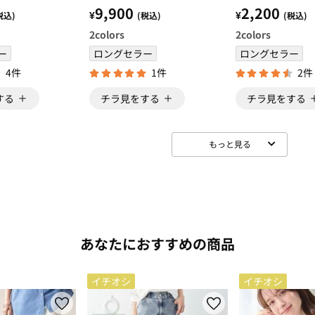
山崎実業 キ
＞
＜ｔｏｗｅｒ 
9,900
2,200
¥
¥
税込)
(税込)
(税込)
 キッチング
＞
2
colors
2
colors
棚 キッチン
ー
ロングセラー
ロングセラー
4件
1件
2件
する
チラ見をする
チラ見をする
もっと見る
あなたにおすすめの商品
イチオシ
イチオシ