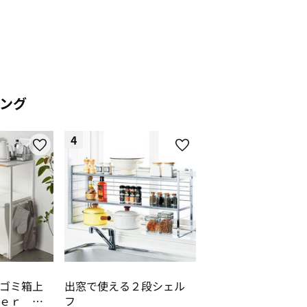
ング
4
ゴミ箱上
出窓で使える２段シェル
ｅｒ 山
フ