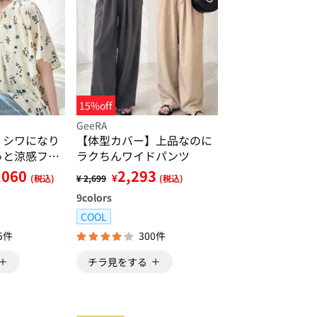
15%off
GeeRA
】シワになり
【体型カバー】上品なのに
っと涼感フレ
ラクちんワイドパンツ
ラウス
,060
2,293
¥
(税込)
¥ 2,699
(税込)
9
colors
COOL
5件
300件
チラ見をする