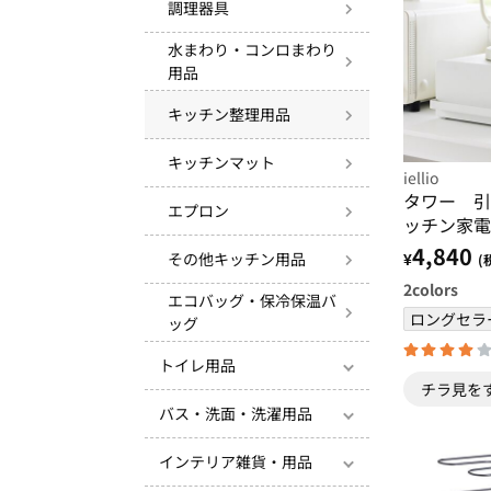
調理器具
水まわり・コンロまわり
用品
キッチン整理用品
キッチンマット
iellio
タワー 引
エプロン
ッチン家電
ｏｗｅｒ 
4,840
その他キッチン用品
¥
(
ッチン収納
2
colors
ッズ 収納
エコバッグ・保冷保温バ
棚＞
ロングセラ
ッグ
トイレ用品
チラ見を
バス・洗面・洗濯用品
インテリア雑貨・用品