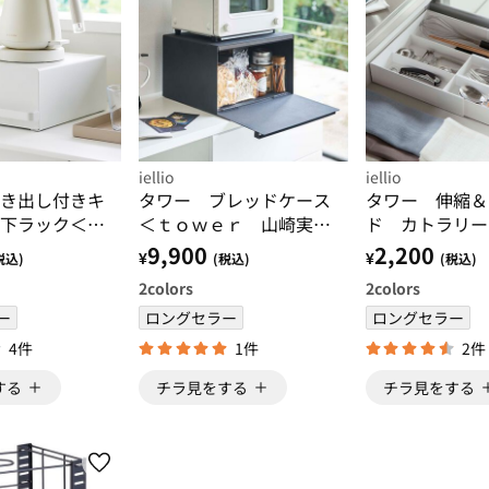
iellio
iellio
き出し付きキ
タワー ブレッドケース
タワー 伸縮＆
下ラック＜ｔ
＜ｔｏｗｅｒ 山崎実業
ド カトラリ
山崎実業 キ
＞
＜ｔｏｗｅｒ 
9,900
2,200
¥
¥
税込)
(税込)
(税込)
 キッチング
＞
2
colors
2
colors
棚 キッチン
ー
ロングセラー
ロングセラー
4件
1件
2件
する
チラ見をする
チラ見をする