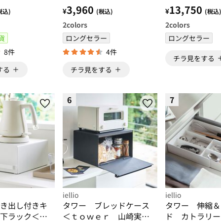
＜ｔｏｗｅｒ 山崎実業
崎実業 ゴミ箱
3,960
13,750
¥
¥
税込)
(税込)
(税込
＞
箱 ダストボッ
2
colors
2
colors
納ラック＞
貨
ロングセラー
ロングセラー
8件
4件
チラ見をする
する
チラ見をする
6
7
iellio
iellio
き出し付きキ
タワー ブレッドケース
タワー 伸縮＆
下ラック＜ｔ
＜ｔｏｗｅｒ 山崎実業
ド カトラリ