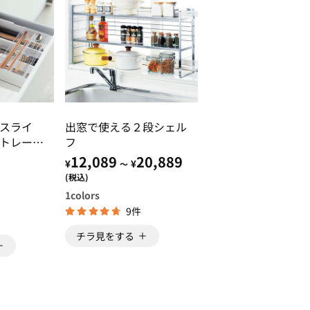
スライ
出窓で使える２段シェル
ートレー
フ
山崎実業
12,089
20,889
¥
¥
～
(税込)
1
colors
9件
チラ見をする