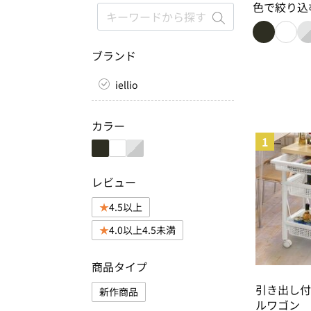
色で絞り込
色で絞り込み
色で絞
ブランド
iellio
カラー
1
レビュー
4.5以上
4.0以上4.5未満
商品タイプ
引き出し付
新作商品
ルワゴン