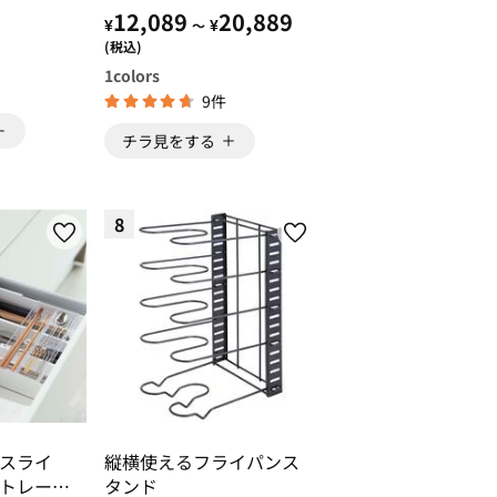
 ごみ
12,089
20,889
¥
¥
)
～
クス 収
(税込)
1
colors
9件
チラ見をする
8
スライ
縦横使えるフライパンス
ートレー
タンド