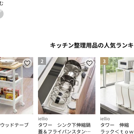
む
: black
り込み: white
色で絞り込み: silver_gradient
キッチン整理用品の人気ランキ
2
3
iellio
iellio
ウッドテーブ
タワー シンク下伸縮鍋
タワー 伸縮 
蓋＆フライパンスタンド
ラック＜ｔｏｗ