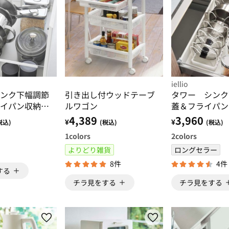
iellio
ンク下幅調節
引き出し付ウッドテーブ
タワー シンク
イパン収納ス
ルワゴン
蓋＆フライパン
ｏｗｅｒ山崎
＜ｔｏｗｅｒ 
4,389
3,960
¥
¥
税込)
(税込)
(税込)
＞
1
colors
2
colors
よりどり雑貨
ロングセラー
8件
4件
する
チラ見をする
チラ見をする