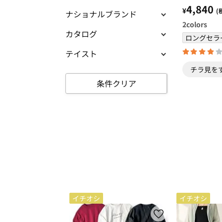
ｏｗｅｒ 
4,840
¥
(
ナショナルブランド
ッチン収納
2
colors
ッズ 収納
カタログ
棚＞
ロングセラ
テイスト
チラ見を
条件クリア
イチオシ
イチオシ