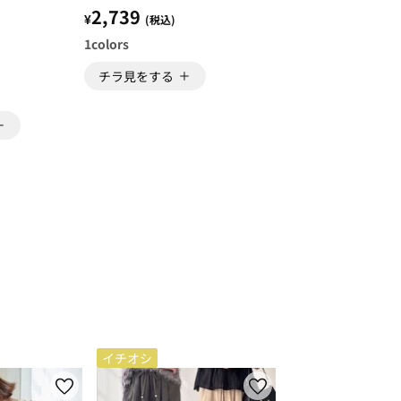
山崎実業
2,739
¥
(税込)
1
colors
チラ見をする
イチオシ