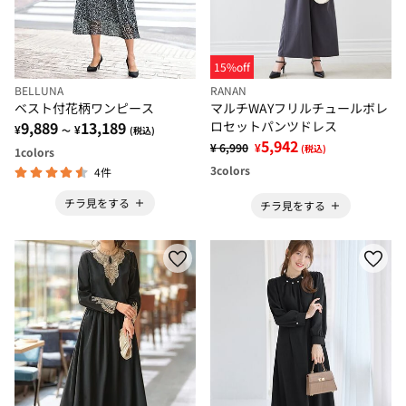
15%off
BELLUNA
RANAN
ベスト付花柄ワンピース
マルチWAYフリルチュールボレ
9,889
13,189
ロセットパンツドレス
¥
¥
～
(税込)
5,942
¥ 6,990
¥
(税込)
1
colors
3
colors
4件
チラ見をする
チラ見をする