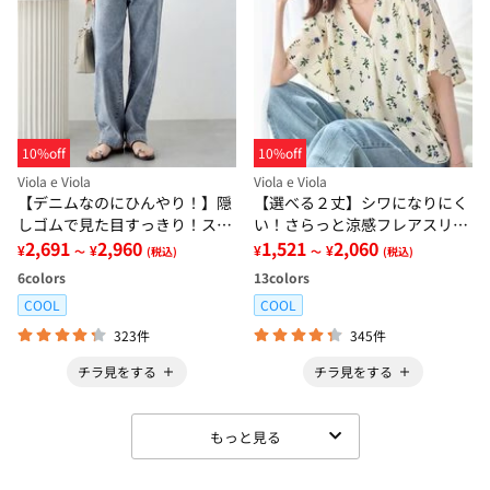
10%off
10%off
Viola e Viola
Viola e Viola
【デニムなのにひんやり！】隠
【選べる２丈】シワになりにく
しゴムで見た目すっきり！スト
い！さらっと涼感フレアスリー
レッチ楽ちんデニム
2,691
2,960
ブブラウス
1,521
2,060
¥
¥
¥
¥
～
(税込)
～
(税込)
6
colors
13
colors
COOL
COOL
323件
345件
チラ見をする
チラ見をする
もっと見る