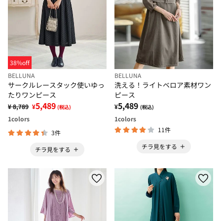
38%off
BELLUNA
BELLUNA
サークルレースタック使いゆっ
洗える！ライトベロア素材ワン
たりワンピース
ピース
5,489
5,489
¥ 8,789
¥
¥
(税込)
(税込)
1
colors
1
colors
11件
3件
チラ見をする
チラ見をする