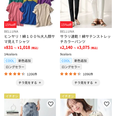
15%off
15%off
BELLUNA
BELLUNA
ヒンヤリ！綿１００％大人顔サ
サラリ速乾！綿サテンストレッ
マ見えＴシャツ
チカラーパンツ
831
1,018
2,140
3,075
¥
¥
¥
¥
～
(税込)
～
(税込)
14
colors
9
colors
COOL
新色追加
COOL
新色追加
ロングセラー
ロングセラー
1206件
1096件
チラ見をする
チラ見をする
イチオシ
イチオシ