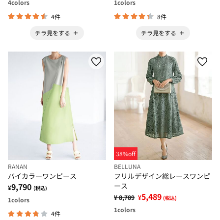
4
colors
1
colors
4件
8件
チラ見をする
チラ見をする
38%off
RANAN
BELLUNA
バイカラーワンピース
フリルデザイン総レースワンピ
9,790
ース
¥
(税込)
5,489
¥ 8,789
¥
(税込)
1
colors
1
colors
4件