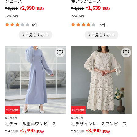
ンピース
使いワンピース
2,990
1,639
¥ 5,390
¥
¥ 4,389
¥
(税込)
(税込)
1
colors
2
colors
4件
19件
チラ見をする
チラ見をする
50%off
60%off
RANAN
RANAN
袖チュール重ねワンピース
袖デザインレースワンピース
2,490
3,990
¥ 4,990
¥
¥ 9,990
¥
(税込)
(税込)