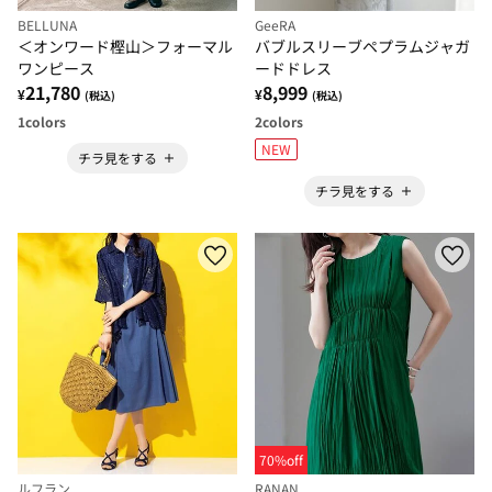
BELLUNA
GeeRA
＜オンワード樫山＞フォーマル
バブルスリーブペプラムジャガ
ワンピース
ードドレス
21,780
8,999
¥
¥
(税込)
(税込)
1
colors
2
colors
NEW
チラ見をする
チラ見をする
70%off
ルフラン
RANAN