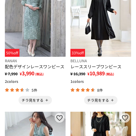
50%off
33%off
RANAN
BELLUNA
配色デザインレースワンピース
レーススリーブワンピース
3,990
10,989
¥ 7,990
¥
¥ 16,390
¥
(税込)
(税込)
2
colors
1
colors
5件
8件
チラ見をする
チラ見をする