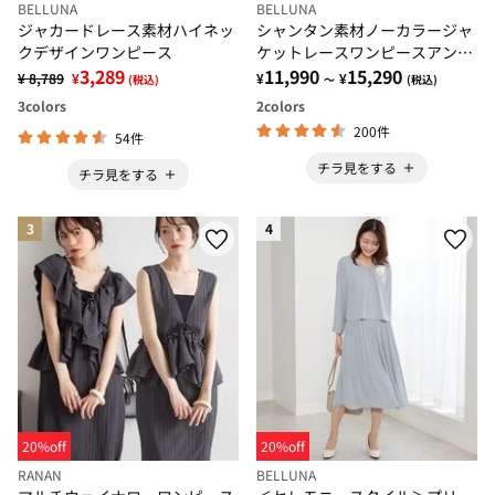
BELLUNA
BELLUNA
ジャカードレース素材ハイネッ
シャンタン素材ノーカラージャ
クデザインワンピース
ケットレースワンピースアンサ
3,289
ンブル
11,990
15,290
¥ 8,789
¥
¥
¥
(税込)
～
(税込)
3
colors
2
colors
200件
54件
チラ見をする
チラ見をする
3
4
20%off
20%off
RANAN
BELLUNA