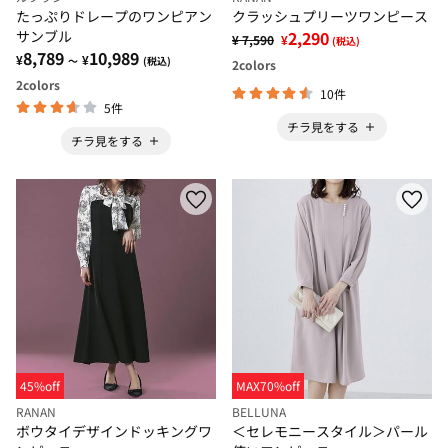
たっぷりドレープのワンピアン
クラッシュプリーツワンピース
サンブル
2,290
¥ 7,590
¥
(税込)
8,789
10,989
¥
¥
～
(税込)
2
colors
2
colors
10件
5件
チラ見をする
チラ見をする
45%off
MAX70%off
RANAN
BELLUNA
ボウタイデザインドッキングワ
＜セレモニースタイル＞パール