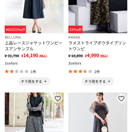
MAX55%off
54%off
BELLUNA
RANAN
上品レースジャケットワンピー
ラメストライプボウタイプリン
スアンサンブル
トワンピ
14,190
4,990
¥ 31,790
¥
¥ 10,890
¥
(税込)
(税込)
1
colors
2
colors
1件
2件
チラ見をする
チラ見をする