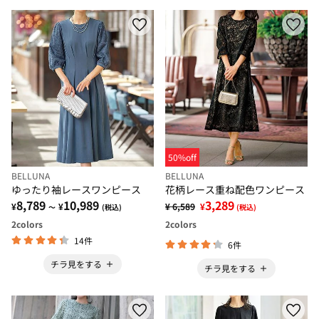
50%off
BELLUNA
BELLUNA
ゆったり袖レースワンピース
花柄レース重ね配色ワンピース
8,789
10,989
3,289
¥
¥
¥ 6,589
¥
～
(税込)
(税込)
2
colors
2
colors
14件
6件
チラ見をする
チラ見をする