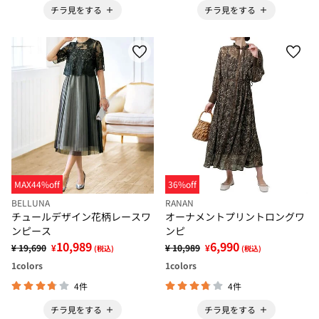
チラ見をする
チラ見をする
MAX44%off
36%off
BELLUNA
RANAN
チュールデザイン花柄レースワ
オーナメントプリントロングワ
ンピース
ンピ
10,989
6,990
¥ 19,690
¥
¥ 10,989
¥
(税込)
(税込)
1
colors
1
colors
4件
4件
チラ見をする
チラ見をする