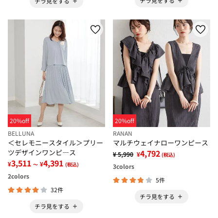
チラ見をする
チラ見をする
20%off
20%off
BELLUNA
RANAN
＜セレモニースタイル＞プリー
マルチウェイナローワンピース
ツデザインワンピ―ス
4,792
¥ 5,990
¥
(税込)
3,511
4,391
¥
¥
～
(税込)
3
colors
2
colors
5件
32件
チラ見をする
チラ見をする