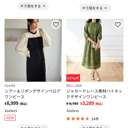
チラ見をする
チラ見をする
63%off
GeeRA
BELLUNA
シアー＆リボンデザインベロア
ジャカードレース素材ハイネッ
ワンピース
クデザインワンピース
8,999
3,289
¥
¥ 8,789
¥
(税込)
(税込)
2
colors
3
colors
NEW
54件