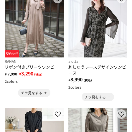
59%off
RANAN
alotta
リボン付きプリーツワンピ
刺しゅうレースデザインワンピ
3,290
ース
¥ 7,990
¥
(税込)
8,990
¥
(税込)
2
colors
2
colors
チラ見をする
チラ見をする