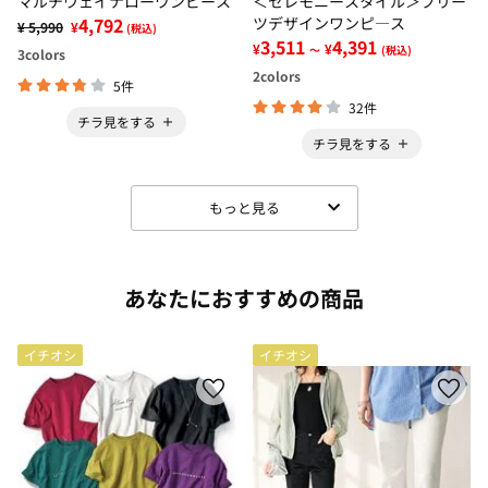
マルチウェイナローワンピース
＜セレモニースタイル＞プリー
4,792
ツデザインワンピ―ス
¥ 5,990
¥
(税込)
3,511
4,391
¥
¥
～
(税込)
3
colors
2
colors
5件
32件
チラ見をする
チラ見をする
もっと見る
あなたにおすすめの商品
イチオシ
イチオシ