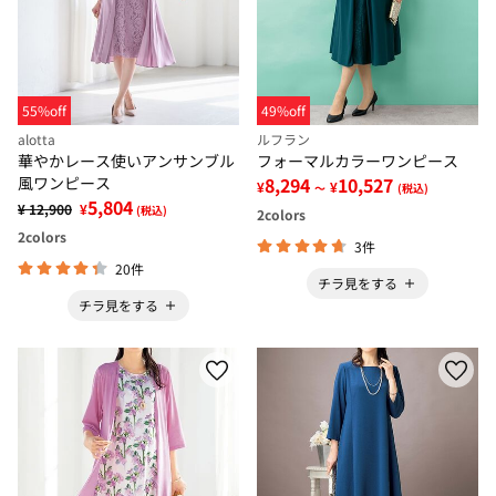
55%off
49%off
alotta
ルフラン
華やかレース使いアンサンブル
フォーマルカラーワンピース
風ワンピース
8,294
10,527
¥
¥
～
(税込)
5,804
¥ 12,900
¥
(税込)
2
colors
2
colors
3件
20件
チラ見をする
チラ見をする