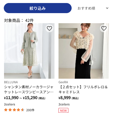
絞り込み
対象商品：
42件
BELLUNA
GeeRA
シャンタン素材ノーカラージャ
【２点セット】フリルボレロ＆
ケットレースワンピースアンサ
キャミドレス
ンブル
11,990
15,290
8,999
¥
¥
¥
～
(税込)
(税込)
2
colors
2
colors
200件
NEW