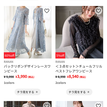
60%off
5%off
RANAN
RANAN
バックリボンデザインレースワ
＜３点セット＞チュールフリル
ンピース
ベストフレアワンピース
3,990
8,540
¥ 9,990
¥
¥ 8,990
¥
(税込)
(税込)
1
colors
2
colors
チラ見をする
チラ見をする