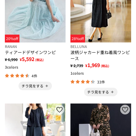
20%off
28%off
RANAN
BELLUNA
ティアードデザインワンピ
波柄ジャカード重ね着風ワンピ
5,592
ース
¥ 6,990
¥
(税込)
1,969
¥ 2,739
¥
(税込)
3
colors
1
colors
4件
33件
チラ見をする
チラ見をする