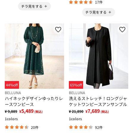
17件
チラ見をする
チラ見をする
44%off
65%off
BELLUNA
BELLUNA
ハイネックデザインゆったりレ
洗えるストレッチ！ロングジャ
ースワンピース
ケットワンピースアンサンブル
5,489
7,689
¥ 9,889
¥
¥ 21,890
¥
(税込)
(税込)
1
colors
1
colors
20件
92件