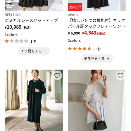
35%off
BELLUNA
alotta
ケミカルレースセットアップ
【嬉しい５つの機能付】ネック
10,989
パール調タックフレアーワンピ
¥
(税込)
ース
4,543
¥ 6,990
¥
(税込)
1
colors
2
colors
1件
65件
チラ見をする
チラ見をする