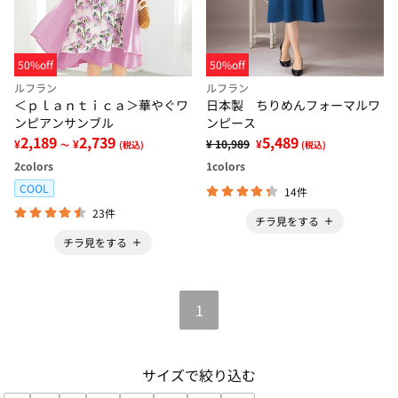
50%off
50%off
ルフラン
ルフラン
＜ｐｌａｎｔｉｃａ＞華やぐワ
日本製 ちりめんフォーマルワ
ンピアンサンブル
ンピース
2,189
2,739
5,489
¥
¥
¥ 10,989
¥
～
(税込)
(税込)
2
colors
1
colors
COOL
14件
23件
チラ見をする
チラ見をする
1
サイズで絞り込む