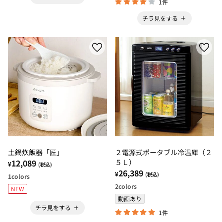
1件
チラ見をする
土鍋炊飯器「匠」
２電源式ポータブル冷温庫（２
12,089
５Ｌ）
¥
(税込)
26,389
¥
(税込)
1
colors
2
colors
NEW
動画あり
チラ見をする
1件