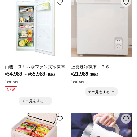
山善 スリムなファン式冷凍庫
上開き冷凍庫 ６６Ｌ
54,989
65,989
21,989
¥
¥
¥
～
(税込)
(税込)
1
colors
1
colors
NEW
チラ見をする
チラ見をする