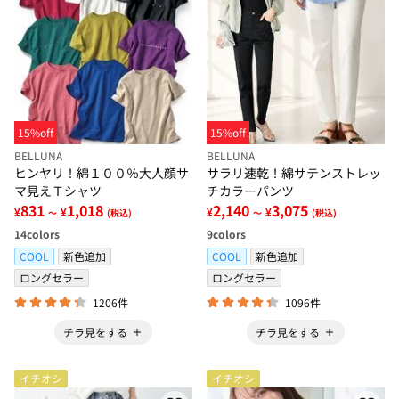
15%off
15%off
BELLUNA
BELLUNA
ヒンヤリ！綿１００％大人顔サ
サラリ速乾！綿サテンストレッ
マ見えＴシャツ
チカラーパンツ
831
1,018
2,140
3,075
¥
¥
¥
¥
～
(税込)
～
(税込)
14
colors
9
colors
COOL
新色追加
COOL
新色追加
ロングセラー
ロングセラー
1206件
1096件
チラ見をする
チラ見をする
イチオシ
イチオシ