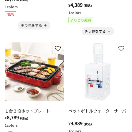
4,389
¥
(税込)
1
colors
1
colors
NEW
よりどり雑貨
チラ見をする
チラ見をする
１台３役ホットプレート
ペットボトルウォーターサーバ
8,789
ー
¥
(税込)
9,889
¥
(税込)
1
colors
1
colors