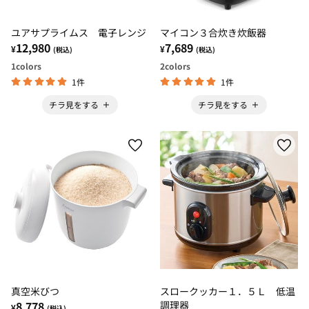
ユアサプライムス 電子レンジ
マイコン３合炊き炊飯器
12,980
7,689
¥
¥
(税込)
(税込)
1
colors
2
colors
1件
1件
チラ見をする
チラ見をする
真空米びつ
スロークッカー１．５Ｌ 低温
8,778
調理器
¥
(税込)