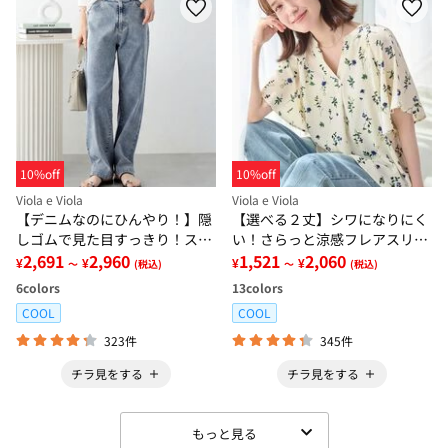
10%off
10%off
Viola e Viola
Viola e Viola
【デニムなのにひんやり！】隠
【選べる２丈】シワになりにく
しゴムで見た目すっきり！スト
い！さらっと涼感フレアスリー
レッチ楽ちんデニム
2,691
2,960
ブブラウス
1,521
2,060
¥
¥
¥
¥
～
(税込)
～
(税込)
6
colors
13
colors
COOL
COOL
323件
345件
チラ見をする
チラ見をする
もっと見る