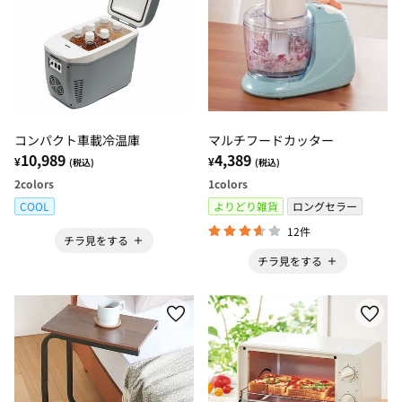
コンパクト車載冷温庫
マルチフードカッター
10,989
4,389
¥
¥
(税込)
(税込)
2
colors
1
colors
COOL
よりどり雑貨
ロングセラー
12件
チラ見をする
チラ見をする