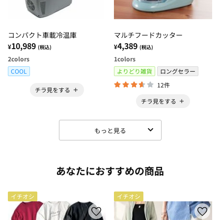
コンパクト車載冷温庫
マルチフードカッター
10,989
4,389
¥
¥
(税込)
(税込)
2
colors
1
colors
COOL
よりどり雑貨
ロングセラー
12件
チラ見をする
チラ見をする
もっと見る
あなたにおすすめの商品
イチオシ
イチオシ