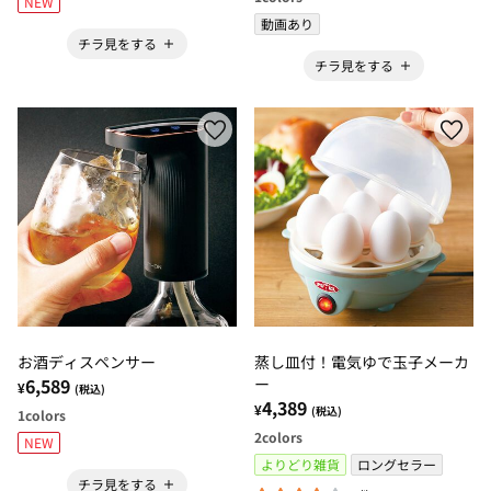
NEW
動画あり
チラ見をする
チラ見をする
お酒ディスペンサー
蒸し皿付！電気ゆで玉子メーカ
6,589
ー
¥
(税込)
4,389
¥
(税込)
1
colors
2
colors
NEW
よりどり雑貨
ロングセラー
チラ見をする