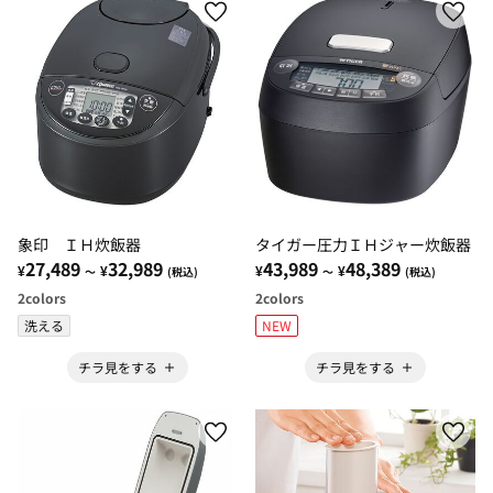
象印 ＩＨ炊飯器
タイガー圧力ＩＨジャー炊飯器
27,489
32,989
43,989
48,389
¥
¥
¥
¥
～
(税込)
～
(税込)
2
colors
2
colors
洗える
NEW
チラ見をする
チラ見をする