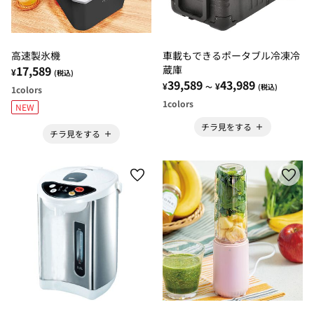
高速製氷機
車載もできるポータブル冷凍冷
17,589
蔵庫
¥
(税込)
39,589
43,989
¥
¥
～
(税込)
1
colors
1
colors
NEW
チラ見をする
チラ見をする