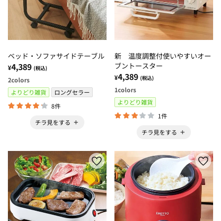
ベッド・ソファサイドテーブル
新 温度調整付使いやすいオー
4,389
ブントースター
¥
(税込)
4,389
¥
(税込)
2
colors
1
colors
よりどり雑貨
ロングセラー
よりどり雑貨
8件
1件
チラ見をする
チラ見をする