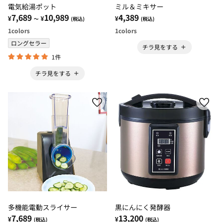
電気給湯ポット
ミル＆ミキサー
7,689
10,989
4,389
¥
¥
¥
～
(税込)
(税込)
1
colors
1
colors
ロングセラー
チラ見をする
1件
チラ見をする
多機能電動スライサー
黒にんにく発酵器
7,689
13,200
¥
¥
(税込)
(税込)