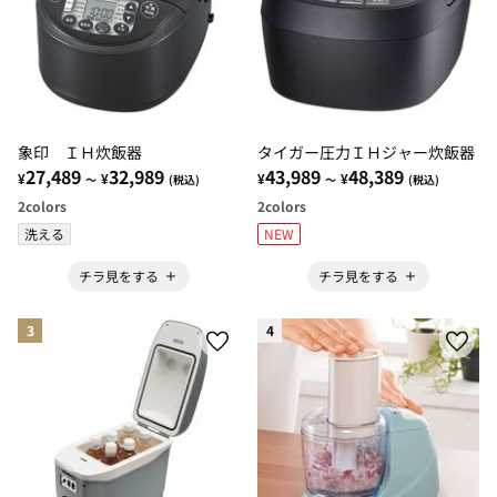
象印 ＩＨ炊飯器
タイガー圧力ＩＨジャー炊飯器
27,489
32,989
43,989
48,389
¥
¥
¥
¥
～
(税込)
～
(税込)
2
colors
2
colors
洗える
NEW
チラ見をする
チラ見をする
3
4