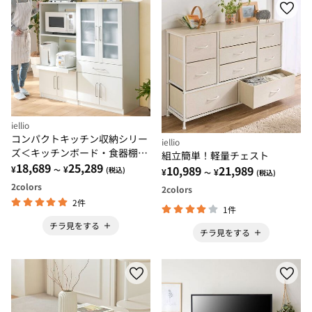
iellio
コンパクトキッチン収納シリー
iellio
ズ＜キッチンボード・食器棚・
組立簡単！軽量チェスト
家電収納＞
18,689
25,289
10,989
21,989
¥
¥
～
(税込)
¥
¥
～
(税込)
2
colors
2
colors
2件
1件
チラ見をする
チラ見をする