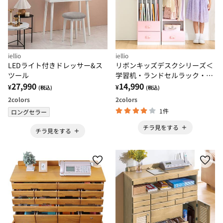
iellio
iellio
LEDライト付きドレッサー&ス
リボンキッズデスクシリーズ＜
ツール
学習机・ランドセルラック・ハ
27,990
ンガー＞
14,990
¥
¥
(税込)
(税込)
2
colors
2
colors
1件
ロングセラー
チラ見をする
チラ見をする