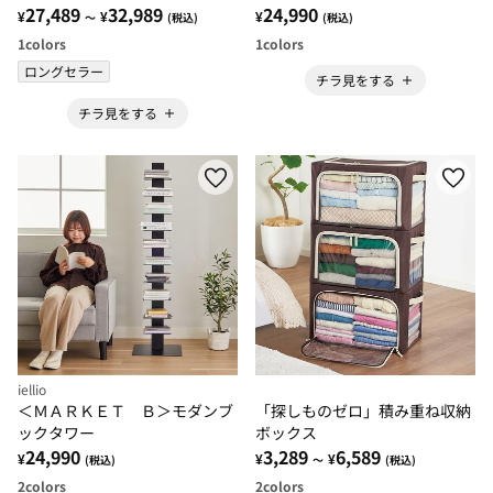
ド リビングボード リビン
27,489
32,989
24,990
¥
¥
¥
～
(税込)
(税込)
グ 棚 収納 サイドチェスト
1
colors
1
colors
＞
ロングセラー
チラ見をする
チラ見をする
iellio
＜ＭＡＲＫＥＴ Ｂ＞モダンブ
「探しものゼロ」積み重ね収納
ックタワー
ボックス
24,990
3,289
6,589
¥
¥
¥
(税込)
～
(税込)
2
colors
2
colors