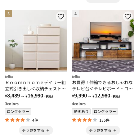
3
4
iellio
iellio
Ｒｏｏｍｎｈｏｍｅデイリー組
お買得！伸縮できるおしゃれな
立式引き出し＜収納チェスト・
テレビ台＜テレビボード・コー
大容量たんす・衣装ケース・収
8,489
16,990
ナーテレビ台・伸縮テレビ台・
9,990
12,980
¥
¥
¥
¥
～
(税込)
～
(税込)
納棚・衣類収納・韓国インテリ
スライドテレビ台・大量収納・
3
colors
4
colors
ア＞
コスパ＞
ロングセラー
動画あり
ロングセラー
4件
135件
チラ見をする
チラ見をする