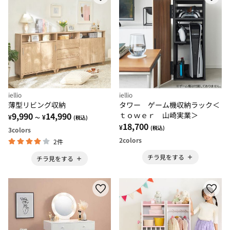
iellio
iellio
薄型リビング収納
タワー ゲーム機収納ラック＜
9,990
14,990
ｔｏｗｅｒ 山崎実業＞
¥
¥
～
(税込)
18,700
¥
(税込)
3
colors
2
colors
2件
チラ見をする
チラ見をする