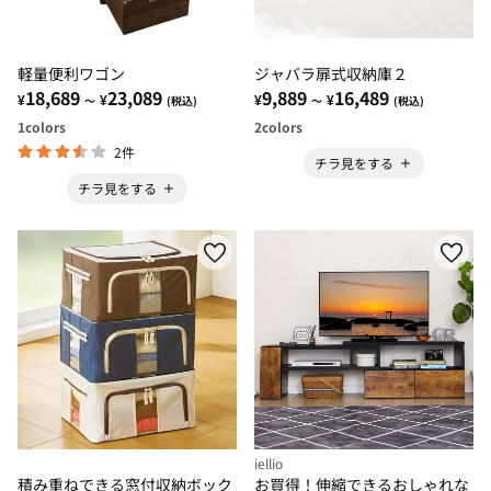
軽量便利ワゴン
ジャバラ扉式収納庫２
18,689
23,089
9,889
16,489
¥
¥
¥
¥
～
(税込)
～
(税込)
1
colors
2
colors
2件
チラ見をする
チラ見をする
iellio
積み重ねできる窓付収納ボック
お買得！伸縮できるおしゃれな