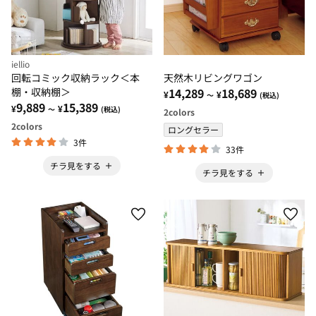
iellio
回転コミック収納ラック＜本
天然木リビングワゴン
棚・収納棚＞
14,289
18,689
¥
¥
～
(税込)
9,889
15,389
¥
¥
～
(税込)
2
colors
2
colors
ロングセラー
3件
33件
チラ見をする
チラ見をする