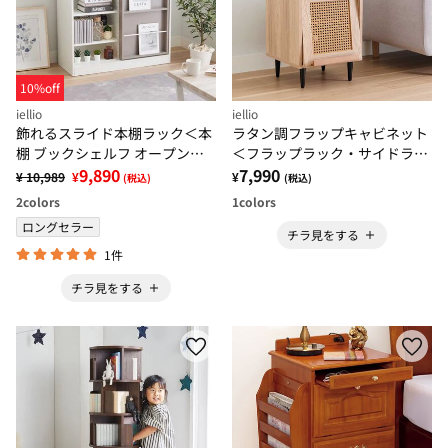
10%off
iellio
iellio
飾れるスライド本棚ラック＜本
ラタン調フラップキャビネット
棚 ブックシェルフ オープンラ
＜フラップラック・サイドラッ
ック キャビネット 書棚 コミ
9,890
ク＞
7,990
¥ 10,989
¥
¥
(税込)
(税込)
ック収納＞
2
colors
1
colors
ロングセラー
チラ見をする
1件
チラ見をする