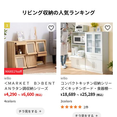
リビング収納の人気ランキング
1
2
MAX61%off
iellio
iellio
＜ＭＡＲＫＥＴ Ｂ＞ＢＥＮＴ
コンパクトキッチン収納シリー
ＡＮラタン調収納シリーズ
ズ＜キッチンボード・食器棚・
4,290
6,600
家電収納＞
18,689
25,289
¥
¥
¥
¥
～
(税込)
～
(税込)
4
colors
2
colors
2件
チラ見をする
チラ見をする