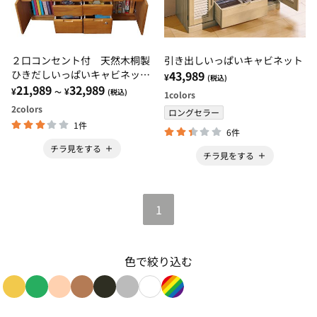
２口コンセント付 天然木桐製
引き出しいっぱいキャビネット
ひきだしいっぱいキャビネッ
43,989
¥
(税込)
ト 桐製マルチラック
21,989
32,989
¥
¥
～
(税込)
1
colors
2
colors
ロングセラー
1件
6件
チラ見をする
チラ見をする
1
色で絞り込む
色で絞り込み: yellow
色で絞り込み: green
色で絞り込み: beige
色で絞り込み: brown
色で絞り込み: black
色で絞り込み: gray
色で絞り込み: white
色で絞り込み: rainbow