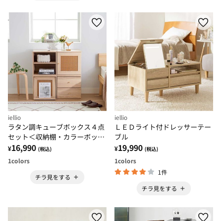
iellio
iellio
ラタン調キューブボックス４点
ＬＥＤライト付ドレッサーテー
セット＜収納棚・カラーボック
ブル
ス＞
16,990
19,990
¥
¥
(税込)
(税込)
1
colors
1
colors
1件
チラ見をする
チラ見をする