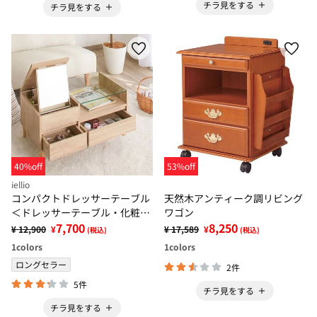
チラ見をする
チラ見をする
40%off
53%off
iellio
コンパクトドレッサーテーブル
天然木アンティーク調リビング
＜ドレッサーテーブル・化粧
ワゴン
台・ドレッサーデスク・化粧テ
7,700
8,250
¥ 12,900
¥
¥ 17,589
¥
(税込)
(税込)
ーブル＞
1
colors
1
colors
ロングセラー
2件
5件
チラ見をする
チラ見をする