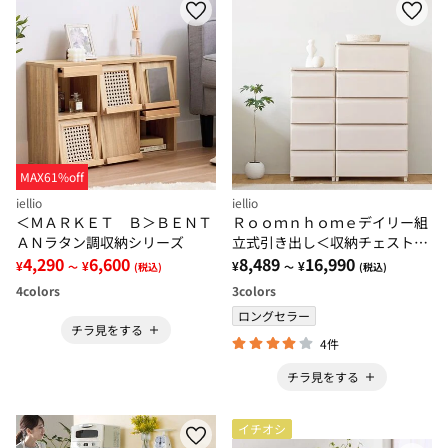
MAX61%off
iellio
iellio
＜ＭＡＲＫＥＴ Ｂ＞ＢＥＮＴ
Ｒｏｏｍｎｈｏｍｅデイリー組
ＡＮラタン調収納シリーズ
立式引き出し＜収納チェスト・
4,290
6,600
大容量たんす・衣装ケース・収
8,489
16,990
¥
¥
¥
¥
～
(税込)
～
(税込)
納棚・衣類収納・韓国インテリ
4
colors
3
colors
ア＞
ロングセラー
チラ見をする
4件
チラ見をする
イチオシ