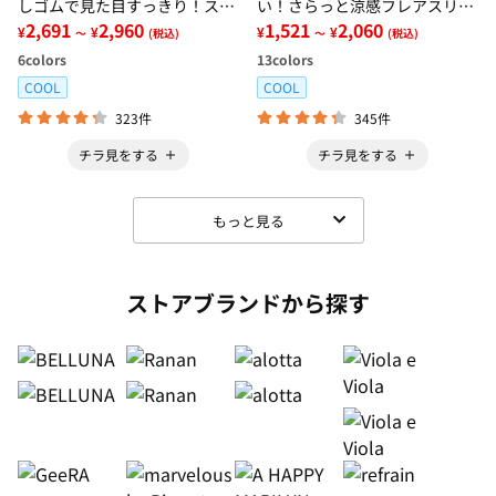
しゴムで見た目すっきり！スト
い！さらっと涼感フレアスリー
レッチ楽ちんデニム
2,691
2,960
ブブラウス
1,521
2,060
¥
¥
¥
¥
～
(税込)
～
(税込)
6
colors
13
colors
COOL
COOL
323件
345件
チラ見をする
チラ見をする
もっと見る
ストアブランドから探す