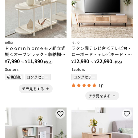
iellio
iellio
Ｒｏｏｍｎｈｏｍｅモノ組立式
ラタン調テレビ台＜テレビ台・
棚＜オープンラック・収納棚・
ローボード・テレビボード・
オープンシェルフ・ラック・韓
7,990
11,990
90cm・120cm・150cm・収納
12,980
22,990
¥
¥
¥
¥
～
(税込)
～
(税込)
国インテリア＞
棚・テレビラック・ＴＶ台・パ
3
colors
1
colors
ソコン台＞
新色追加
ロングセラー
ロングセラー
1件
チラ見をする
チラ見をする