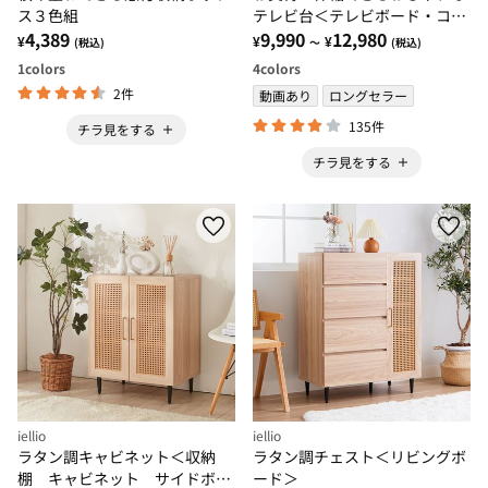
ス３色組
テレビ台＜テレビボード・コー
4,389
ナーテレビ台・伸縮テレビ台・
9,990
12,980
¥
¥
¥
(税込)
～
(税込)
スライドテレビ台・大量収納・
1
colors
4
colors
コスパ＞
2件
動画あり
ロングセラー
135件
チラ見をする
チラ見をする
iellio
iellio
ラタン調キャビネット＜収納
ラタン調チェスト＜リビングボ
棚 キャビネット サイドボー
ード＞