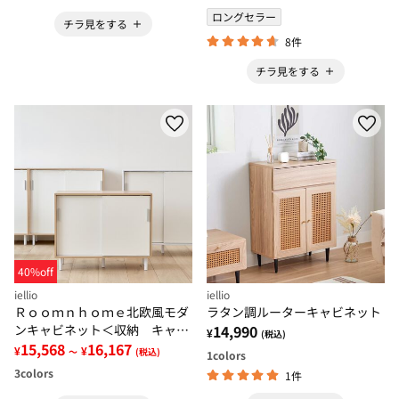
ロングセラー
チラ見をする
8件
チラ見をする
40%off
iellio
iellio
Ｒｏｏｍｎｈｏｍｅ北欧風モダ
ラタン調ルーターキャビネット
ンキャビネット＜収納 キャビ
14,990
¥
(税込)
ネット スクエアキャビネッ
15,568
16,167
¥
¥
～
(税込)
1
colors
ト ラック 収納棚＞
3
colors
1件