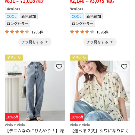
831
1,018
2,140
3,075
¥
¥
¥
¥
～
(税込)
～
(税込)
14
colors
9
colors
COOL
新色追加
COOL
新色追加
ロングセラー
ロングセラー
1206件
1096件
チラ見をする
チラ見をする
イチオシ
イチオシ
10%off
10%off
Viola e Viola
Viola e Viola
【デニムなのにひんやり！】隠
【選べる２丈】シワになりにく