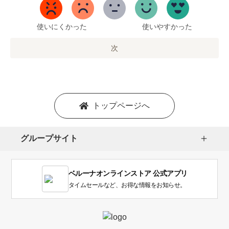
5
ま
で
使いにくかった
使いやすかった
の
オ
次
プ
シ
ョ
ン
を
トップページへ
選
択
し
グループサイト
ま
す。
1
ベルーナオンラインストア 公式アプリ
は
使
タイムセールなど、お得な情報をお知らせ。
い
に
く
か