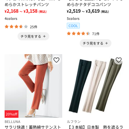
めらかストレッチパンツ
めらかナタデココパンツ
2,168
3,158
2,519
3,619
¥
¥
¥
¥
～
(税込)
～
(税込)
4
colors
5
colors
COOL
25件
71件
チラ見をする
チラ見をする
20%off
BELLUNA
ルフラン
サラリ快適！蓄熱綿サテンスト
【３本組】日本製 熱を遮るラ