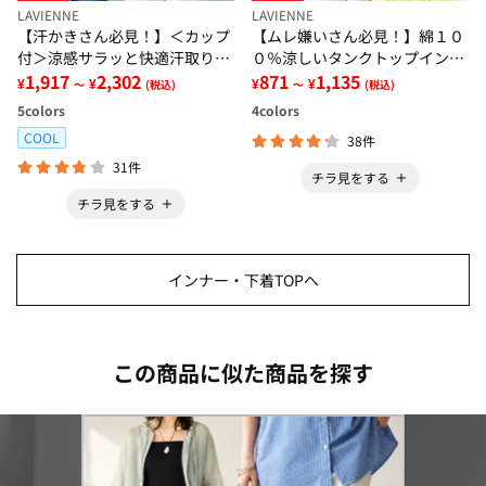
LAVIENNE
LAVIENNE
【汗かきさん必見！】＜カップ
【ムレ嫌いさん必見！】綿１０
付＞涼感サラッと快適汗取りタ
０％涼しいタンクトップインナ
ンクトップインナー＜さらりラ
1,917
2,302
ー＜さらりラボ＞
871
1,135
¥
¥
¥
¥
～
(税込)
～
(税込)
ボ＞
5
colors
4
colors
COOL
38件
31件
チラ見をする
チラ見をする
インナー・下着TOPへ
この商品に似た商品を探す