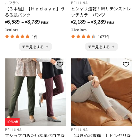
ルフラン
BELLUNA
【３本組】【Ｈａｄａｙａ】う
ヒンヤリ速乾！綿サテンストレ
るる肌パンツ
ッチカラーパンツ
6,589
8,789
2,189
3,289
¥
¥
¥
¥
～
(税込)
～
(税込)
1
colors
11
colors
1件
1677件
チラ見をする
チラ見をする
10%off
BELLUNA
BELLUNA
マシュマロみたいな裏ベロアな
【はき心地抜群！】ヒンヤリな