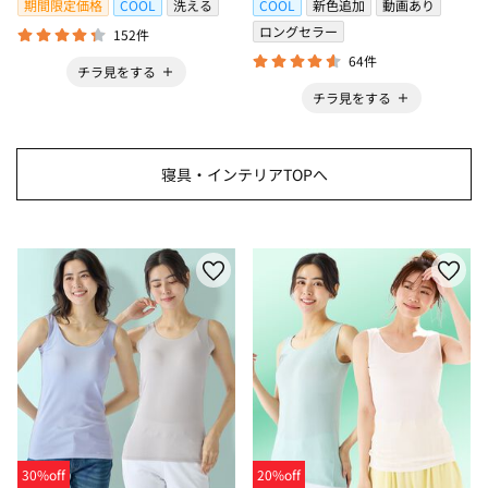
期間限定価格
COOL
洗える
COOL
新色追加
動画あり
ロングセラー
152件
64件
チラ見をする
チラ見をする
寝具・インテリアTOPへ
30%off
20%off