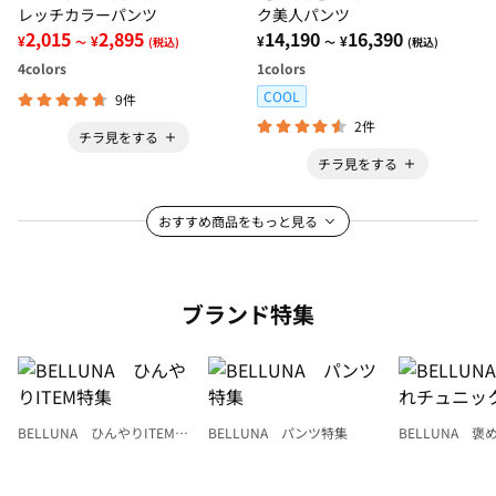
レッチカラーパンツ
ク美人パンツ
2,015
2,895
14,190
16,390
¥
¥
¥
¥
～
(税込)
～
(税込)
4
colors
1
colors
COOL
9件
2件
チラ見をする
チラ見をする
おすすめ商品をもっと見る
ブランド特集
BELLUNA ひんやりITEM特
BELLUNA パンツ特集
BELLUNA 
集
ク