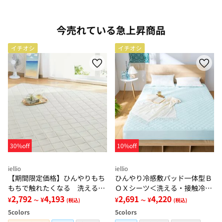
今売れている急上昇商品
イチオシ
イチオシ
30%off
10%off
iellio
iellio
【期間限定価格】ひんやりもち
ひんやり冷感敷パッド一体型Ｂ
もちで触れたくなる 洗えるラ
ＯＸシーツ＜洗える・接触冷
グ＜低反発・滑りにくい・接触
2,792
4,193
感・抗菌防臭・時短・家事楽・
2,691
4,220
¥
¥
¥
¥
～
(税込)
～
(税込)
冷感・防ダニ・カーペット＞
ボックスシーツ・寝苦しさ対策
5
colors
5
colors
＞