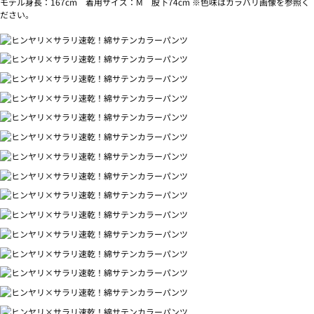
モデル身長：167cm 着用サイズ：M 股下74cm ※色味はカラバリ画像を参照く
ださい。