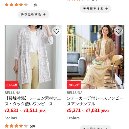
11件
チラ見をする
チラ見をする
20%off
20%off
BELLUNA
BELLUNA
【接触冷感】レーヨン素材ウエ
シアーカーデ付レースワンピー
ストタック使いワンピース
スアンサンブル
2,631
3,511
5,271
7,031
¥
¥
¥
¥
～
(税込)
～
(税込)
3
colors
1
colors
5件
チラ見をする