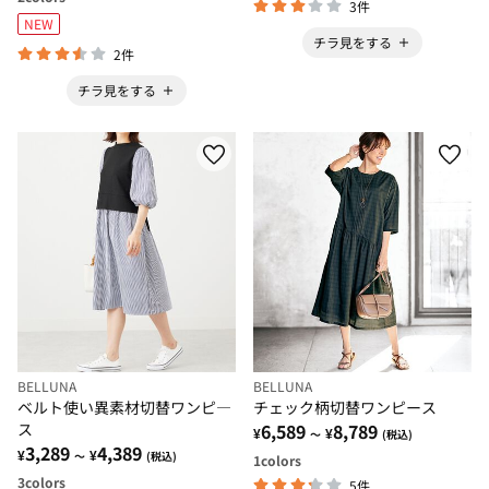
3件
NEW
チラ見をする
2件
チラ見をする
BELLUNA
BELLUNA
ベルト使い異素材切替ワンピ―
チェック柄切替ワンピース
ス
6,589
8,789
¥
¥
～
(税込)
3,289
4,389
¥
¥
～
(税込)
1
colors
3
colors
5件