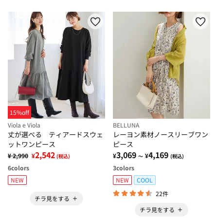
15%off
Viola e Viola
BELLUNA
丈が選べる ティアードスウェ
レーヨン素材ノースリーブワン
ットワンピース
ピース
2,542
3,069
4,169
¥ 2,990
¥
¥
¥
(税込)
～
(税込)
6
colors
3
colors
NEW
NEW
COOL
22件
チラ見をする
チラ見をする