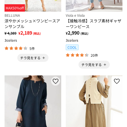
MAX50%off
BELLUNA
Viola e Viola
涼やかメッシュ×ワンピースア
【接触冷感】スラブ素材ギャザ
ンサンブル
ーワンピース
2,189
2,990
¥ 4,389
¥
¥
(税込)
(税込)
3
colors
3
colors
COOL
5件
20件
チラ見をする
チラ見をする