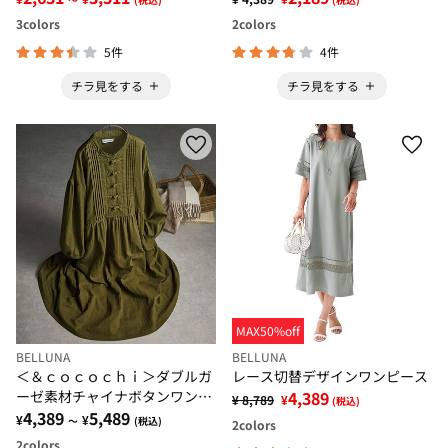
3
colors
2
colors
5件
4件
チラ見をする
チラ見をする
MAX50%off
BELLUNA
BELLUNA
＜＆ｃｏｃｏｃｈｉ＞ダブルガ
レース切替デザインワンピース
ーゼ素材チャイナボタンワンピ
4,389
¥ 8,789
¥
(税込)
ース
4,389
5,489
¥
¥
～
(税込)
2
colors
2
colors