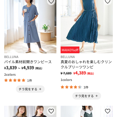
MAX43%off
BELLUNA
BELLUNA
パイル素材前開きワンピース
真夏のおしゃれを楽しむクリン
3,839
4,939
クルプリーツワンピ
¥
¥
～
(税込)
4,389
¥ 7,689
¥
(税込)
2
colors
1
colors
1件
3件
チラ見をする
チラ見をする