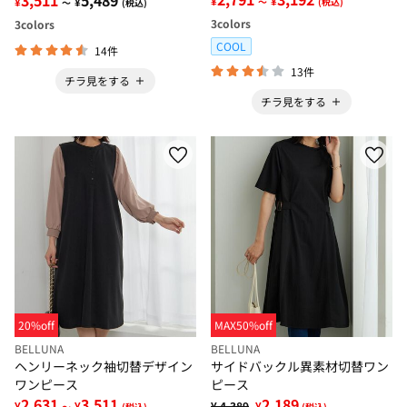
¥
¥
¥
¥
～
(税込)
～
(税込)
3
colors
3
colors
COOL
14件
13件
チラ見をする
チラ見をする
20%off
MAX50%off
BELLUNA
BELLUNA
ヘンリーネック袖切替デザイン
サイドバックル異素材切替ワン
ワンピース
ピース
2,631
3,511
2,189
¥
¥
¥ 4,389
¥
～
(税込)
(税込)