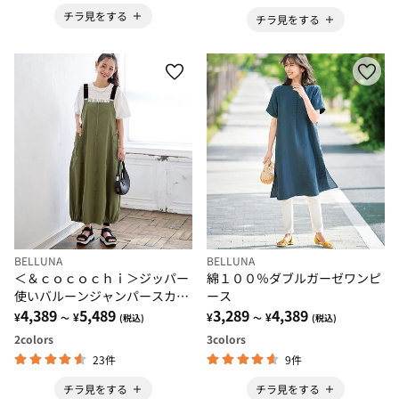
チラ見をする
チラ見をする
BELLUNA
BELLUNA
＜＆ｃｏｃｏｃｈｉ＞ジッパー
綿１００％ダブルガーゼワンピ
使いバルーンジャンパースカー
ース
ト
4,389
5,489
3,289
4,389
¥
¥
¥
¥
～
(税込)
～
(税込)
2
colors
3
colors
23件
9件
チラ見をする
チラ見をする