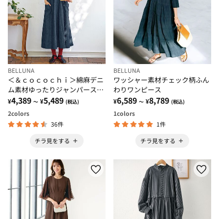
BELLUNA
BELLUNA
＜＆ｃｏｃｏｃｈｉ＞綿麻デニ
ワッシャー素材チェック柄ふん
ム素材ゆったりジャンパースカ
わりワンピース
ート
4,389
5,489
6,589
8,789
¥
¥
¥
¥
～
(税込)
～
(税込)
2
colors
1
colors
36件
1件
チラ見をする
チラ見をする