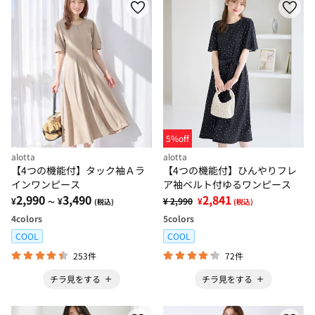
5%off
alotta
alotta
【4つの機能付】タック袖Ａラ
【4つの機能付】ひんやりフレ
インワンピース
ア袖ベルト付ゆるワンピース
2,990
3,490
2,841
¥
¥
¥ 2,990
¥
～
(税込)
(税込)
4
colors
5
colors
COOL
COOL
253件
72件
チラ見をする
チラ見をする