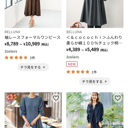
BELLUNA
BELLUNA
袖レースフォーマルワンピース
＜＆ｃｏｃｏｃｈｉ＞ふんわり
8,789
10,989
柔らか綿１００％チェック柄ワ
¥
¥
～
(税込)
ンピース
4,389
5,489
¥
¥
～
(税込)
2
colors
2
colors
3件
NEW
チラ見をする
1件
チラ見をする