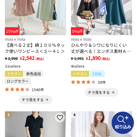
15%off
5%off
Viola e Viola
Viola e Viola
【選べる２丈】綿１００％タッ
ひんやり＆シワになりにくい
ク使いワンピース＜Ｓ～４Ｌ＞
丈が選べる！エンボス素材Ａラ
2,542
インワンピース
1,890
¥ 2,990
¥
¥ 1,991
¥
(税込)
(税込)
11
colors
4
colors
イチオシ
新色追加
イチオシ
COOL
ロングセラー
59件
1546件
チラ見をする
チラ見をする
3
4
絞り込み