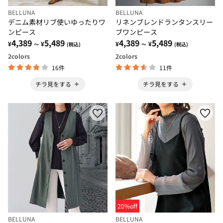
BELLUNA
BELLUNA
デニム素材リブ使いゆったりワ
リネンブレンドランタンスリー
ンピース
ブワンピース
4,389
5,489
4,389
5,489
¥
¥
¥
¥
～
(税込)
～
(税込)
2
colors
2
colors
16件
11件
チラ見をする
チラ見をする
20%off
BELLUNA
BELLUNA