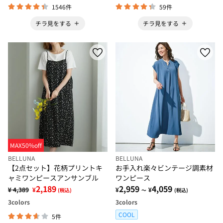
1546件
59件
チラ見をする
チラ見をする
MAX50%off
BELLUNA
BELLUNA
【2点セット】花柄プリントキ
お手入れ楽々ビンテージ調素材
ャミワンピースアンサンブル
ワンピース
2,189
2,959
4,059
¥ 4,389
¥
¥
¥
(税込)
～
(税込)
3
colors
3
colors
COOL
5件