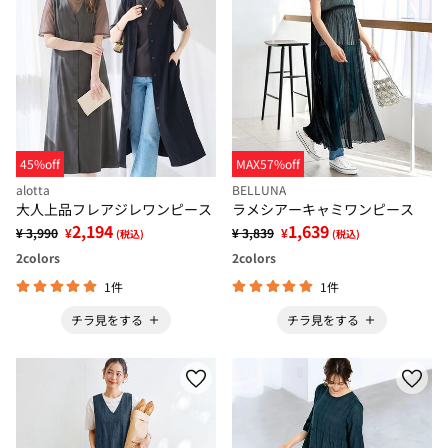
45%off
MAX57%off
alotta
BELLUNA
大人上品フレアジレワンピース
ラメシアーキャミワンピース
2,194
1,639
¥ 3,990
¥
¥ 3,839
¥
(税込)
(税込)
2
colors
2
colors
1件
1件
チラ見をする
チラ見をする