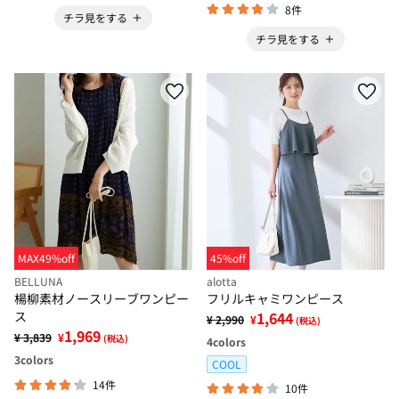
8件
チラ見をする
チラ見をする
MAX49%off
45%off
BELLUNA
alotta
楊柳素材ノースリーブワンピー
フリルキャミワンピース
ス
1,644
¥ 2,990
¥
(税込)
1,969
¥ 3,839
¥
(税込)
4
colors
3
colors
COOL
14件
10件