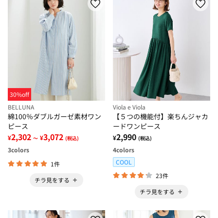
30%off
BELLUNA
Viola e Viola
綿100％ダブルガーゼ素材ワン
【５つの機能付】楽ちんジャカ
ピース
ードワンピース
2,302
3,072
2,990
¥
¥
¥
～
(税込)
(税込)
3
colors
4
colors
COOL
1件
23件
チラ見をする
チラ見をする