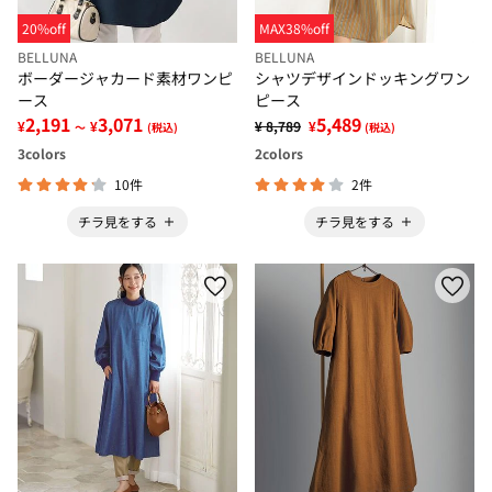
20%off
MAX38%off
BELLUNA
BELLUNA
ボーダージャカード素材ワンピ
シャツデザインドッキングワン
ース
ピース
2,191
3,071
5,489
¥
¥
¥ 8,789
¥
～
(税込)
(税込)
3
colors
2
colors
10件
2件
チラ見をする
チラ見をする