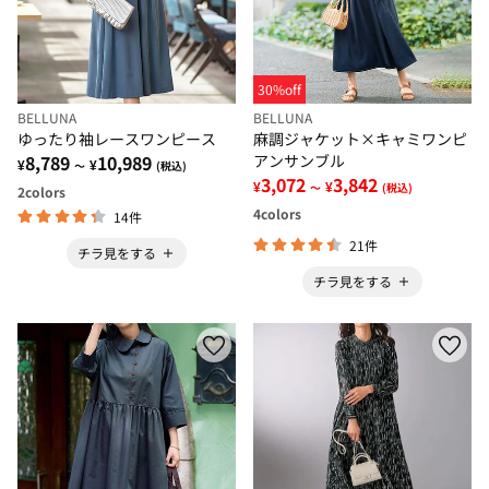
30%off
BELLUNA
BELLUNA
ゆったり袖レースワンピース
麻調ジャケット×キャミワンピ
8,789
10,989
アンサンブル
¥
¥
～
(税込)
3,072
3,842
¥
¥
～
(税込)
2
colors
4
colors
14件
21件
チラ見をする
チラ見をする