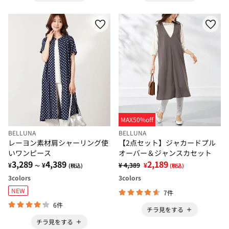
MAX50%off
BELLUNA
BELLUNA
レーヨン素材肩シャーリング使
【2点セット】ジャカードプル
いワンピース
オーバー＆ジャンスカセット
3,289
4,389
2,189
¥
¥
¥ 4,389
¥
～
(税込)
(税込)
3
colors
3
colors
NEW
7件
6件
チラ見をする
チラ見をする