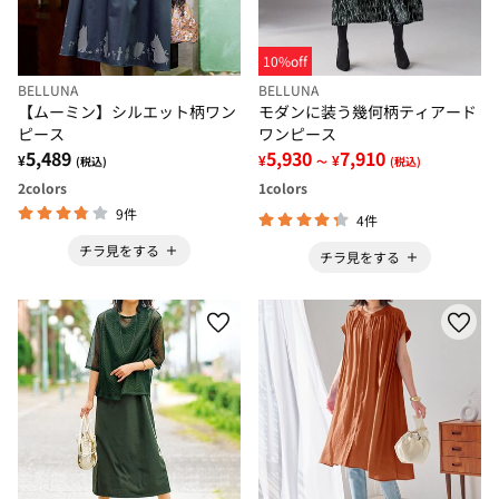
10%off
BELLUNA
BELLUNA
【ムーミン】シルエット柄ワン
モダンに装う幾何柄ティアード
ピース
ワンピース
5,489
5,930
7,910
¥
¥
¥
(税込)
～
(税込)
2
colors
1
colors
9件
4件
チラ見をする
チラ見をする