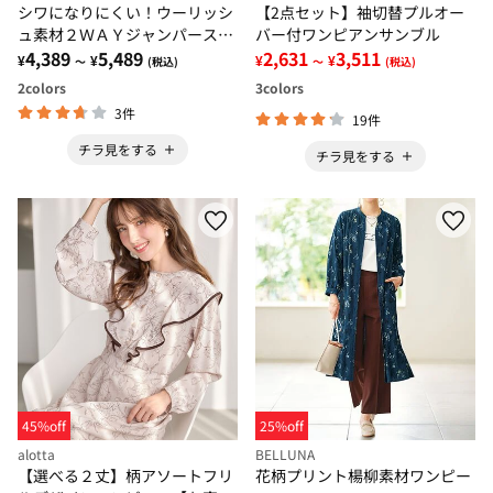
シワになりにくい！ウーリッシ
【2点セット】袖切替プルオー
ュ素材２ＷＡＹジャンパースカ
バー付ワンピアンサンブル
ート
4,389
5,489
2,631
3,511
¥
¥
¥
¥
～
(税込)
～
(税込)
2
colors
3
colors
3件
19件
チラ見をする
チラ見をする
45%off
25%off
alotta
BELLUNA
【選べる２丈】柄アソートフリ
花柄プリント楊柳素材ワンピー