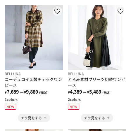
BELLUNA
BELLUNA
コーデュロイ切替チェックワン
とろみ素材プリーツ切替ワンピ
ピース
ース
7,689
9,889
4,389
5,489
¥
¥
¥
¥
～
(税込)
～
(税込)
1
colors
2
colors
NEW
NEW
チラ見をする
チラ見をする