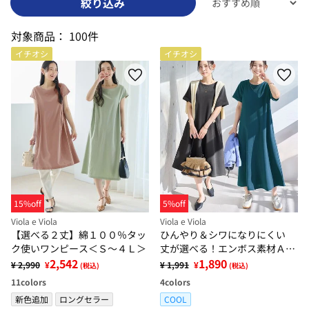
絞り込み
対象商品：
100件
イチオシ
イチオシ
15%off
5%off
Viola e Viola
Viola e Viola
【選べる２丈】綿１００％タッ
ひんやり＆シワになりにくい
ク使いワンピース＜Ｓ～４Ｌ＞
丈が選べる！エンボス素材Ａラ
2,542
インワンピース
1,890
¥ 2,990
¥
¥ 1,991
¥
(税込)
(税込)
11
colors
4
colors
新色追加
ロングセラー
COOL