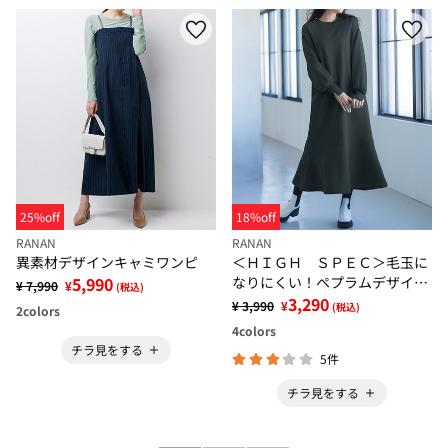
25%off
18%off
RANAN
RANAN
異素材デザインキャミワンピ
＜ＨＩＧＨ ＳＰＥＣ＞毛玉に
5,990
なりにくい！ペプラムデザイン
¥ 7,990
¥
(税込)
ワンピース
3,290
¥ 3,990
¥
(税込)
2
colors
4
colors
チラ見をする
5件
チラ見をする