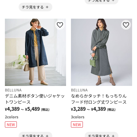
チラ見をする
BELLUNA
BELLUNA
デニム素材ボタン使いジャケッ
なめらかタッチ！もっちりん
トワンピース
フード付ロング丈ワンピース
4,389
5,489
3,289
4,389
¥
¥
¥
¥
～
(税込)
～
(税込)
2
colors
3
colors
NEW
NEW
チラ見をする
チラ見をする