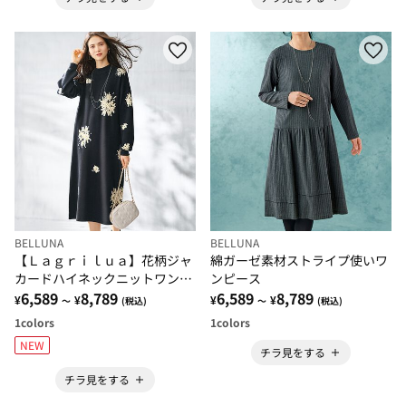
BELLUNA
BELLUNA
【Ｌａｇｒｉｌｕａ】花柄ジャ
綿ガーゼ素材ストライプ使いワ
カードハイネックニットワンピ
ンピース
ース
6,589
8,789
6,589
8,789
¥
¥
¥
¥
～
(税込)
～
(税込)
1
colors
1
colors
NEW
チラ見をする
チラ見をする