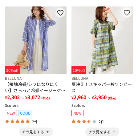
30%off
10%off
BELLUNA
BELLUNA
【接触冷感/シワになりにく
夏映え！スキッパー衿ワンピー
い】さらっと冷感イージーケア
ス
ワンピース
2,302
3,072
2,960
3,950
¥
¥
¥
¥
～
(税込)
～
(税込)
3
colors
3
colors
NEW
COOL
NEW
2件
2件
チラ見をする
チラ見をする