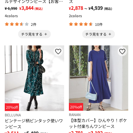
ルデザインワンピース【お客様
ス
企画】
3,844
2,878
4,939
¥ 6,990
¥
¥
¥
(税込)
～
(税込)
4
colors
2
colors
2件
10件
チラ見をする
チラ見をする
20%off
20%off
RANAN
BELLUNA
【体型カバー】ひんやり！ポケ
ビンテージ柄ピンタック使いワ
ット付楽ちんワンピース
ンピース
2,791
3,192
3,511
5,489