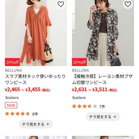
10%off
20%off
BELLUNA
BELLUNA
スラブ素材タック使いゆったり
【接触冷感】レーヨン素材ブザ
ワンピース
ム切替ワンピース
2,465
3,455
2,631
3,511
¥
¥
¥
¥
～
(税込)
～
(税込)
3
colors
3
colors
NEW
7件
8件
チラ見をする
チラ見をする