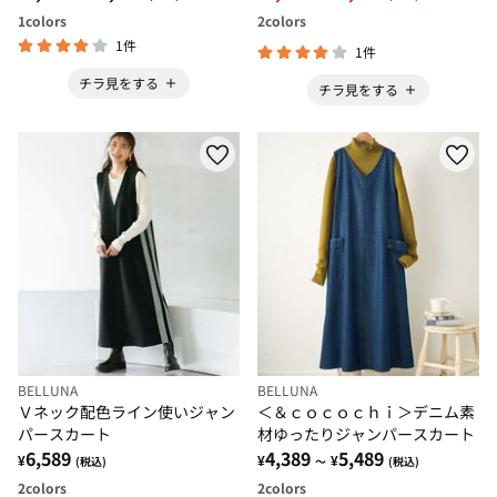
1
colors
2
colors
1件
1件
チラ見をする
チラ見をする
BELLUNA
BELLUNA
Ｖネック配色ライン使いジャン
＜＆ｃｏｃｏｃｈｉ＞デニム素
パースカート
材ゆったりジャンパースカート
6,589
4,389
5,489
¥
¥
¥
(税込)
～
(税込)
2
colors
2
colors