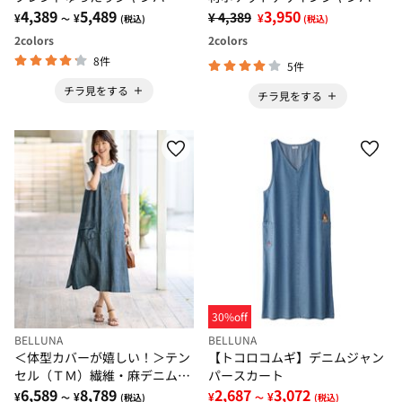
カート
4,389
5,489
スカート
3,950
¥ 4,389
¥
¥
¥
～
(税込)
(税込)
2
colors
2
colors
8件
5件
チラ見をする
チラ見をする
30%off
BELLUNA
BELLUNA
＜体型カバーが嬉しい！＞テン
【トコロコムギ】デニムジャン
セル（ＴＭ）繊維・麻デニム切
パースカート
替ジャンパードレス
6,589
8,789
2,687
3,072
¥
¥
¥
¥
～
(税込)
～
(税込)