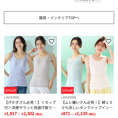
寝具・インテリアTOPへ
30%off
20%off
LAVIENNE
LAVIENNE
【汗かきさん必見！】＜カップ
【ムレ嫌いさん必見！】綿１０
付＞涼感サラッと快適汗取りタ
０％涼しいタンクトップインナ
ンクトップインナー＜さらりラ
1,917
2,302
ー＜さらりラボ＞
871
1,135
¥
¥
¥
¥
～
(税込)
～
(税込)