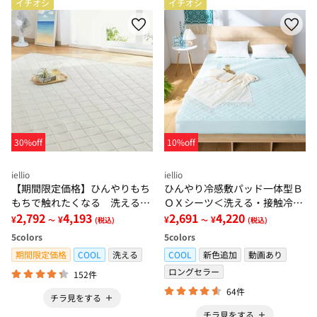
イチオシ
イチオシ
30%off
10%off
iellio
iellio
【期間限定価格】ひんやりもち
ひんやり冷感敷パッド一体型Ｂ
もちで触れたくなる 洗えるラ
ＯＸシーツ＜洗える・接触冷
グ＜低反発・滑りにくい・接触
2,792
4,193
感・抗菌防臭・時短・家事楽・
2,691
4,220
¥
¥
¥
¥
～
(税込)
～
(税込)
冷感・防ダニ・カーペット＞
ボックスシーツ・寝苦しさ対策
5
colors
5
colors
＞
期間限定価格
COOL
洗える
COOL
新色追加
動画あり
ロングセラー
152件
64件
チラ見をする
チラ見をする