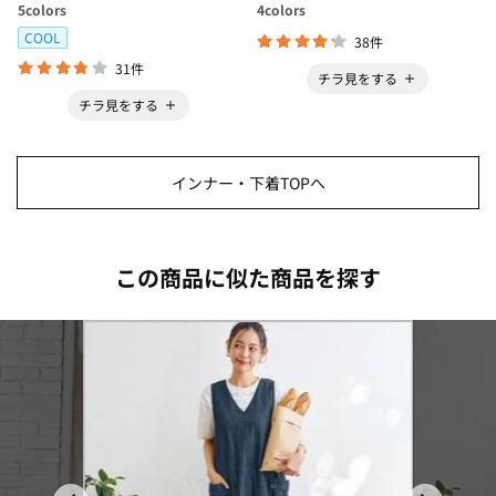
ボ＞
5
colors
4
colors
COOL
38件
31件
チラ見をする
チラ見をする
インナー・下着TOPへ
この商品に似た商品を探す