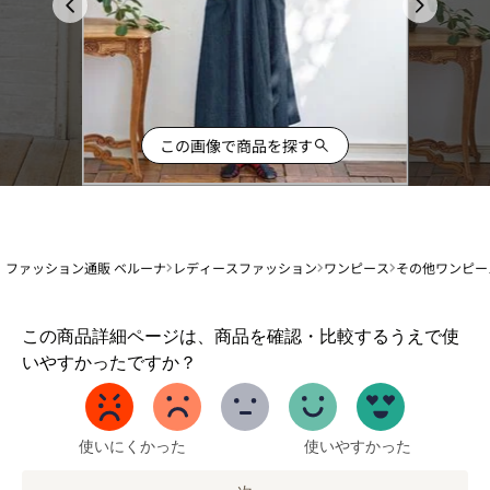
この画像で商品を探す
ファッション通販 ベルーナ
レディースファッション
ワンピース
その他ワンピー
1
この商品詳細ページは、商品を確認・比較するうえで使
か
いやすかったですか？
ら
5
ま
で
使いにくかった
使いやすかった
の