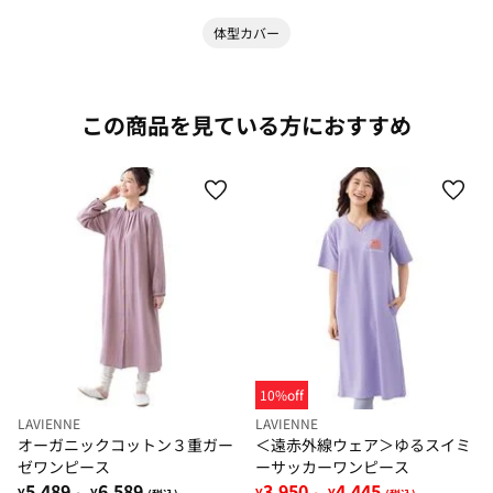
体型カバー
この商品を見ている方におすすめ
10%off
LAVIENNE
LAVIENNE
オーガニックコットン３重ガー
＜遠赤外線ウェア＞ゆるスイミ
ゼワンピース
ーサッカーワンピース
5,489
6,589
3,950
4,445
¥
¥
¥
¥