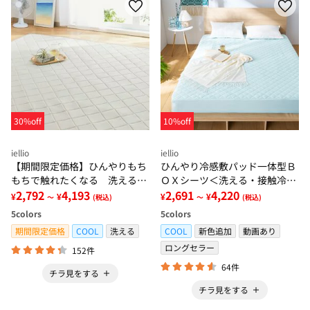
30%off
10%off
iellio
iellio
【期間限定価格】ひんやりもち
ひんやり冷感敷パッド一体型Ｂ
もちで触れたくなる 洗えるラ
ＯＸシーツ＜洗える・接触冷
グ＜低反発・滑りにくい・接触
2,792
4,193
感・抗菌防臭・時短・家事楽・
2,691
4,220
¥
¥
¥
¥
～
(税込)
～
(税込)
冷感・防ダニ・カーペット＞
ボックスシーツ・寝苦しさ対策
5
colors
5
colors
＞
期間限定価格
COOL
洗える
COOL
新色追加
動画あり
ロングセラー
152件
64件
チラ見をする
チラ見をする