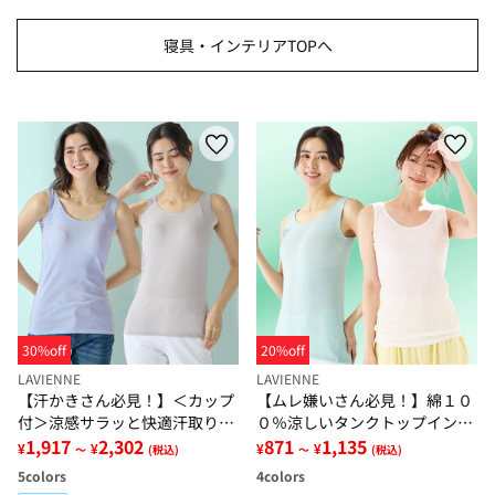
寝具・インテリアTOPへ
30%off
20%off
LAVIENNE
LAVIENNE
【汗かきさん必見！】＜カップ
【ムレ嫌いさん必見！】綿１０
付＞涼感サラッと快適汗取りタ
０％涼しいタンクトップインナ
ンクトップインナー＜さらりラ
1,917
2,302
ー＜さらりラボ＞
871
1,135
¥
¥
¥
¥
～
(税込)
～
(税込)
ボ＞
5
colors
4
colors