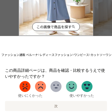
この画像で商品を探す
ファッション通販 ベルーナ
レディースファッション
ワンピース
カットソーワン
1
この商品詳細ページは、商品を確認・比較するうえで使
か
いやすかったですか？
ら
5
ま
で
使いにくかった
使いやすかった
の
オ
次
プ