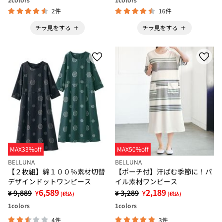
2件
16件
チラ見をする
チラ見をする
MAX33%off
MAX50%off
BELLUNA
BELLUNA
【２枚組】綿１００％素材切替
【ポーチ付】汗ばむ季節に！パ
デザインドットワンピース
イル素材ワンピース
6,589
2,189
¥ 9,889
¥ 3,289
¥
¥
(税込)
(税込)
1
colors
1
colors
4件
3件