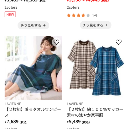
～
(税込)
～
(税込)
2
colors
2
colors
NEW
1件
チラ見をする
チラ見をする
LAVIENNE
LAVIENNE
【２枚組】着るタオルワンピー
【２枚組】綿１００％サッカー
ス
素材の涼やか家事服
7,689
5,489
¥
¥
(税込)
(税込)
2
colors
1
colors