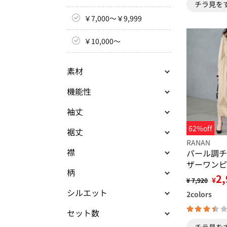
チラ見を
￥7,000～￥9,999
￥10,000～
素材
機能性
袖丈
62%off
裾丈
RANAN
襟
パール調チ
ザーワンピ
柄
2,
¥
¥ 7,920
シルエット
2
colors
セット数
チラ見を