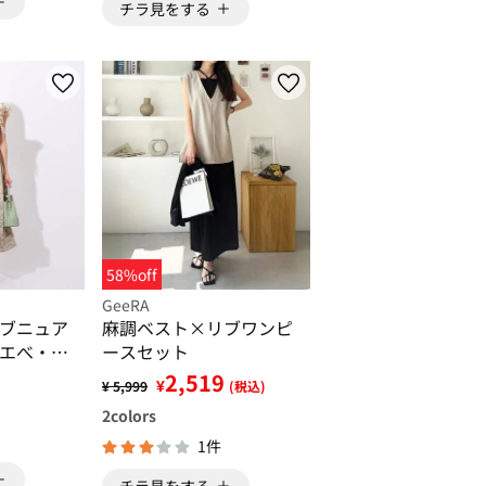
チラ見をする
58%off
GeeRA
ブニュア
麻調ベスト×リブワンピ
エべ・ブ
ースセット
2,519
¥
¥ 5,999
(税込)
2
colors
1件
チラ見をする