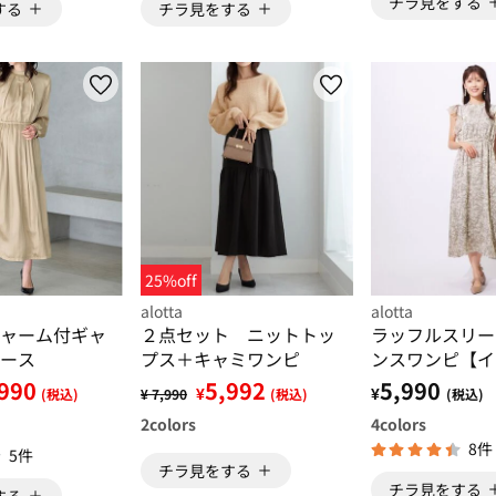
チラ見をする
する
チラ見をする
25%off
alotta
alotta
ャーム付ギャ
２点セット ニットトッ
ラッフルスリー
ース
プス＋キャミワンピ
ンスワンピ【イ
ルべ】
990
5,992
5,990
¥
¥
(税込)
¥ 7,990
(税込)
(税込)
2
colors
4
colors
8件
5件
チラ見をする
チラ見をする
する