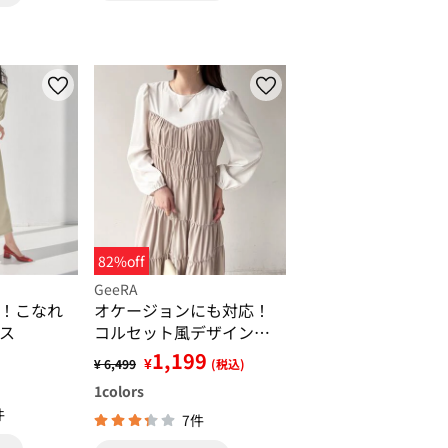
82%off
GeeRA
！こなれ
オケージョンにも対応！
ス
コルセット風デザインワ
ンピ
1,199
¥
¥ 6,499
(税込)
1
colors
件
7件