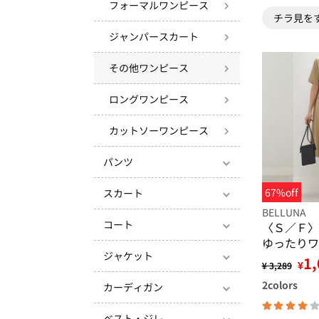
フォーマルワンピース
チラ見を
ジャンパースカート
その他ワンピース
ロングワンピース
カットソーワンピース
パンツ
67%off
スカート
BELLUNA
コート
〈Ｓ／Ｆ〉
ゆったりワ
ジャケット
1,
¥
¥ 3,289
2
colors
カーディガン
ベスト・ジレ