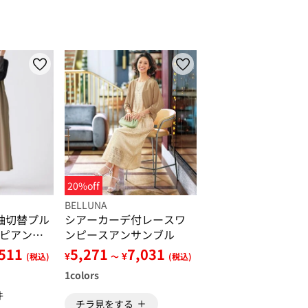
20%off
BELLUNA
袖切替プル
シアーカーデ付レースワ
ピアンサ
ンピースアンサンブル
,511
5,271
7,031
¥
¥
(税込)
～
(税込)
1
colors
件
チラ見をする