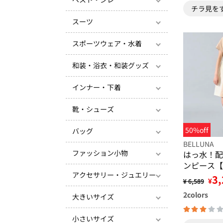
チラ見を
スーツ
スポーツウェア・水着
和装・浴衣・和装グッズ
インナー・下着
靴・シューズ
50%off
バッグ
BELLUNA
ファッション小物
はっ水！配
ンピース【U
アクセサリー・ジュエリー
3,
¥
¥ 6,589
2
colors
大きいサイズ
小さいサイズ