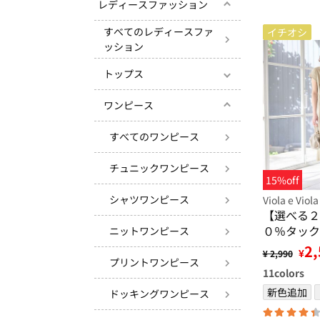
レディースファッション
すべてのレディースファ
イチオシ
ッション
トップス
ワンピース
すべてのワンピース
チュニックワンピース
15%off
シャツワンピース
Viola e Viola
【選べる２
０％タック
ニットワンピース
ス＜Ｓ～４
2,
¥
¥ 2,990
プリントワンピース
11
colors
新色追加
ドッキングワンピース