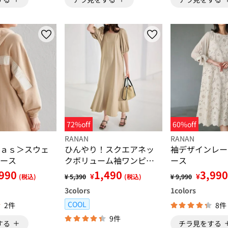
72%off
60%off
RANAN
RANAN
ａｓ＞スウェ
ひんやり！スクエアネッ
袖デザインレー
ース
クボリューム袖ワンピー
ース
ス
990
1,490
3,990
¥
¥
(税込)
¥ 5,390
(税込)
¥ 9,990
3
colors
1
colors
COOL
2件
8件
9件
する
チラ見をする