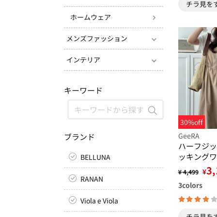
チラ見を
ホームウェア
メンズファッション
インテリア
キーワード
30%off
ブランド
GeeRA
ハーフジッ
ッキングワ
BELLUNA
3,
¥
¥ 4,499
RANAN
3
colors
Viola e Viola
チラ見を