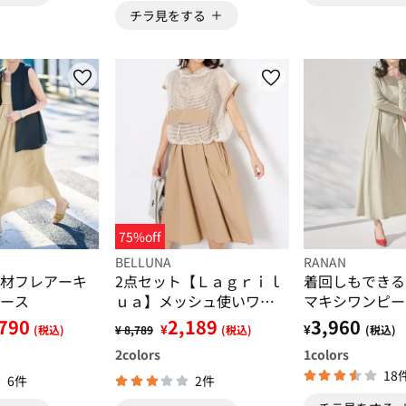
チラ見をする
75%off
BELLUNA
RANAN
材フレアーキ
2点セット【Ｌａｇｒｉｌ
着回しもできる
ース
ｕａ】メッシュ使いワン
マキシワンピー
ピースアンサンブル
790
2,189
3,960
¥
¥
(税込)
¥ 8,789
(税込)
(税込)
2
colors
1
colors
18
6件
2件