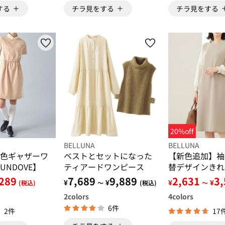
する
チラ見をする
チラ見をする
20%off
BELLUNA
BELLUNA
色ギャザーワ
ベストとセットになった
【新色追加】袖
NDOVE】
ティアードワンピース
替デザインきれ
ンピース
289
7,689
9,889
2,631
3
¥
¥
¥
¥
(税込)
～
(税込)
～
2
colors
4
colors
6件
2件
17