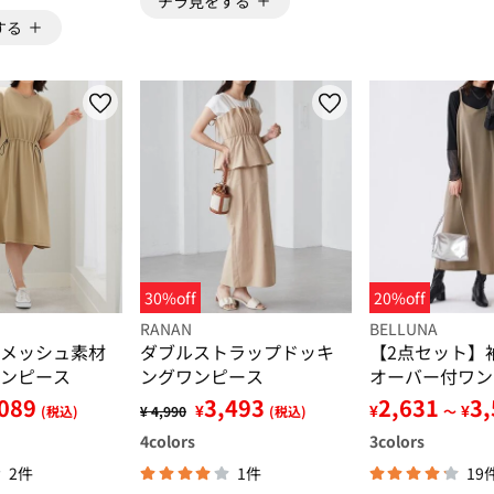
チラ見をする
する
30%off
20%off
RANAN
BELLUNA
メッシュ素材
ダブルストラップドッキ
【2点セット】
ンピース
ングワンピース
オーバー付ワン
ンブル
089
3,493
2,631
3
¥
¥
¥
(税込)
¥ 4,990
(税込)
～
4
colors
3
colors
2件
1件
19