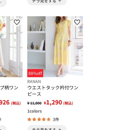
チラ見をする
88%off
RANAN
プ柄ワン
ウエストタック衿付ワン
ピース
,926
1,290
¥
(税込)
¥ 11,000
(税込)
1
colors
件
3件
チラ見をする