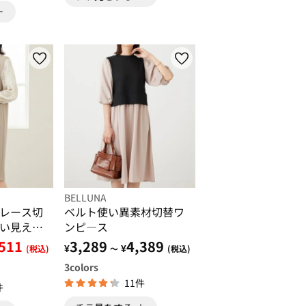
BELLUNA
レース切
ベルト使い異素材切替ワ
い見えワ
ンピ―ス
,511
3,289
4,389
¥
¥
(税込)
～
(税込)
3
colors
11件
件