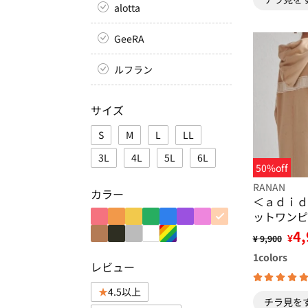
alotta
GeeRA
ルフラン
サイズ
S
M
L
LL
3L
4L
5L
6L
50%off
RANAN
カラー
＜ａｄｉｄ
ットワンピ
4,
¥
¥ 9,900
1
colors
レビュー
4.5以上
チラ見を