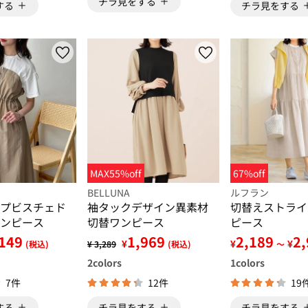
チラ見をする
する
チラ見をする
MAX55%off
67%off
BELLUNA
ルフラン
プビスチェド
袖タックデザイン異素材
切替えストライ
ンピース
切替ワンピース
ピース
149
1,969
2,189
2
¥
¥
¥
(税込)
¥ 3,289
(税込)
～
2
colors
1
colors
7件
12件
19
する
チラ見をする
チラ見をする