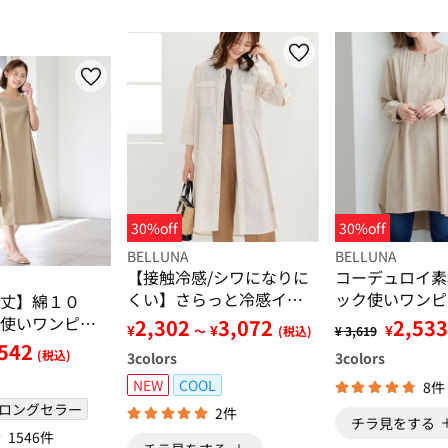
30%off
30%off
BELLUNA
BELLUNA
【接触冷感/シワになりに
コーデュロイ素
くい】さらっと冷感イー
ック使いワンピ
丈】綿１０
ジーケアワンピース
使いワンピー
2,302
3,072
2,533
¥
¥
¥
～
(税込)
¥ 3,619
Ｌ＞
542
(税込)
3
colors
3
colors
NEW
COOL
8件
ロングセラー
2件
チラ見をする
1546件