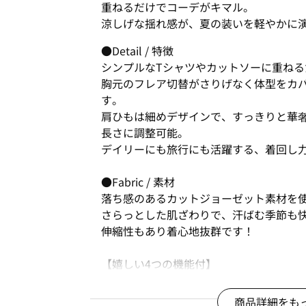
重ねるだけでコーデがキマル。
涼しげな揺れ感が、夏の装いを軽やかに
●Detail / 特徴
シンプルなTシャツやカットソーに重ね
胸元のフレア切替がさりげなく体型をカ
す。
肩ひもは細めデザインで、すっきりと華
長さに調整可能。
デイリーにも旅行にも活躍する、着回し
●Fabric / 素材
落ち感のあるカットジョーゼット素材を
さらっとした肌ざわりで、汗ばむ季節も
伸縮性もあり着心地抜群です！
【嬉しい4つの機能付】
＜UV対策＞紫外線からお肌を守ります！
＜吸水速乾＞汗ばむ季節もベタつきにく
商品詳細をも