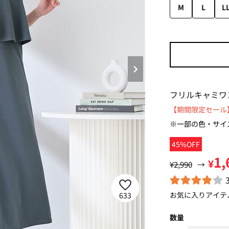
M
L
L
フリルキャミワ
【期間限定セール】
※一部の色・サイ
45%OFF
1,
¥
¥2,990
→
お気に入りアイテ
633
数量