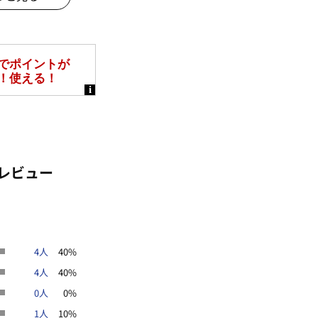
全ての菌に対する効果ではありませ
と多少異なる場合がございます。
なって見える場合がございます。予
レビュー
Vカット
抗菌防臭
接触冷感
夏号
4人
40%
4人
40%
0人
0%
1人
10%