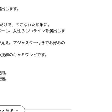
演出します。
るだけで、即こなれた印象に。
バーし、女性らしいラインを演出しま
奢見え。アジャスター付きでお好みの
力抜群のキャミワンピです。
使用。
快適。
く、爽やかな肌ざわり。
っと見る