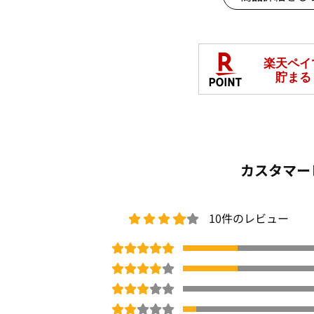
＜接触冷感＞肌に触れた瞬間ヒンヤリ。
＜抗菌防臭＞気になる臭いに安心感♪(※
ん)
※色味は物画像をご参照ください。
※ご覧のモニター環境により画像の色味
※撮影照明の関係により実際の色味と異
め、ご了承ください。
□
洗濯機OK
カスタマー
COOL
ネット限定
吸汗/吸水速乾
UV対策/U
商品番号：
OWB8-22228
10件のレビュー