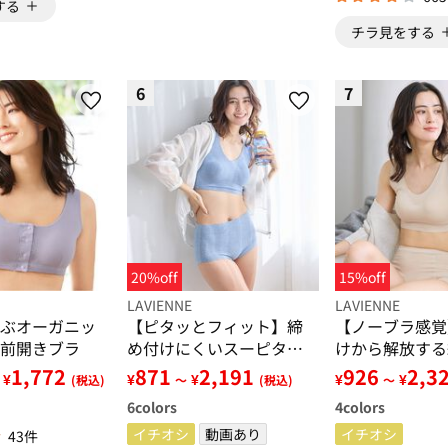
する
チラ見をする
6
7
20%off
15%off
LAVIENNE
LAVIENNE
ぶオーガニッ
【ピタッとフィット】締
【ノーブラ感覚
前開きブラ
め付けにくいスーピタブ
けから解放する
ラ・ショーツ（別売）
ーピタリラック
1,772
871
2,191
926
2,3
¥
¥
¥
¥
¥
(税込)
～
(税込)
～
ショーツ（別売
6
colors
4
colors
イチオシ
動画あり
イチオシ
43件