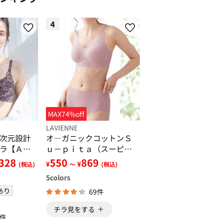
4
MAX74%off
LAVIENNE
次元設計
オ―ガニックコットンＳ
ラ【Ａ７
ｕ－ｐｉｔａ（スーピ
タ）ブラ・ショーツ（別
,328
550
869
¥
¥
(税込)
～
(税込)
売）
5
colors
あり
69件
チラ見をする
5件