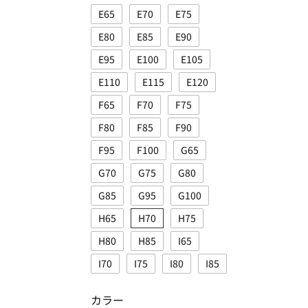
E65
E70
E75
E80
E85
E90
E95
E100
E105
E110
E115
E120
F65
F70
F75
F80
F85
F90
F95
F100
G65
G70
G75
G80
G85
G95
G100
H65
H70
H75
H80
H85
I65
I70
I75
I80
I85
カラー