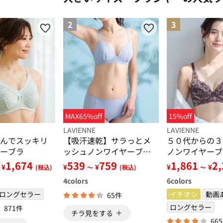
2
3
MAX65%off
15%off
LAVIENNE
LAVIENNE
んでスッキリ
【吸汗速乾】サラっとメ
５０代からの３
ーブラ
ッシュノンワイヤーブ
ノンワイヤーブ
ラ・ショーツ（別売）
０～Ｄ９５】
1,674
539
759
1,861
2
¥
¥
¥
¥
¥
(税込)
～
(税込)
～
4
colors
6
colors
ロングセラー
イチオシ
動画
65件
ロングセラー
871件
チラ見をする
66