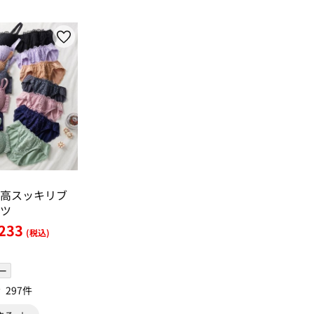
高スッキリブ
ツ
233
(税込)
ー
297件