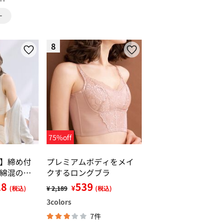
8
75%off
】締め付
プレミアムボディをメイ
綿混のス
クするロングブラ
スブラ・
28
539
¥
(税込)
¥ 2,189
(税込)
）
3
colors
7件