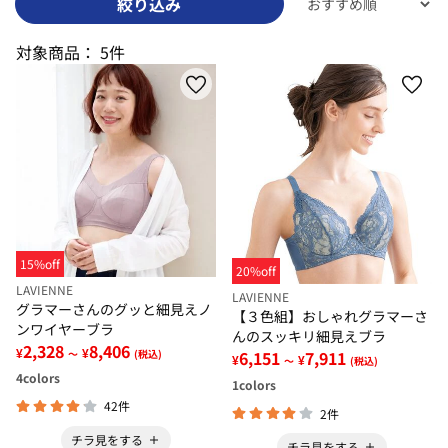
絞り込み
対象商品：
5件
15%off
20%off
LAVIENNE
LAVIENNE
グラマーさんのグッと細見えノ
【３色組】おしゃれグラマーさ
ンワイヤーブラ
んのスッキリ細見えブラ
2,328
8,406
¥
¥
～
(税込)
6,151
7,911
¥
¥
～
(税込)
4
colors
1
colors
42件
2件
チラ見をする
チラ見をする