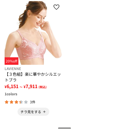
20%off
LAVIENNE
【３色組】楽に華やかシルエッ
トブラ
6,151
7,911
¥
¥
～
(税込)
1
colors
3件
チラ見をする