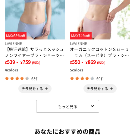
MAX65%off
MAX74%off
LAVIENNE
LAVIENNE
【吸汗速乾】サラっとメッシュ
オ―ガニックコットンＳｕ－ｐ
ノンワイヤーブラ・ショーツ
ｉｔａ（スーピタ）ブラ・ショ
（別売）
539
759
ーツ（別売）
550
869
¥
¥
¥
¥
～
(税込)
～
(税込)
4
colors
5
colors
65件
69件
チラ見をする
チラ見をする
もっと見る
あなたにおすすめの商品