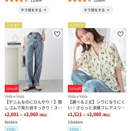
1206件
1096件
チラ見をする
チラ見をする
イチオシ
イチオシ
10%off
10%off
Viola e Viola
Viola e Viola
【デニムなのにひんやり！】隠
【選べる２丈】シワになりにく
しゴムで見た目すっきり！スト
い！さらっと涼感フレアスリー
レッチ楽ちんデニム
2,691
2,960
ブブラウス
1,521
2,060
¥
¥
¥
¥
～
(税込)
～
(税込)
6
colors
13
colors
COOL
COOL