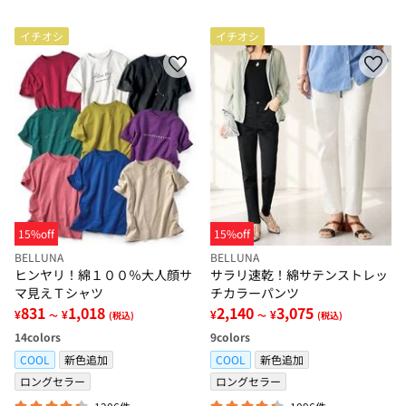
イチオシ
イチオシ
15%off
15%off
BELLUNA
BELLUNA
ヒンヤリ！綿１００％大人顔サ
サラリ速乾！綿サテンストレッ
マ見えＴシャツ
チカラーパンツ
831
1,018
2,140
3,075
¥
¥
¥
¥
～
(税込)
～
(税込)
14
colors
9
colors
COOL
新色追加
COOL
新色追加
ロングセラー
ロングセラー