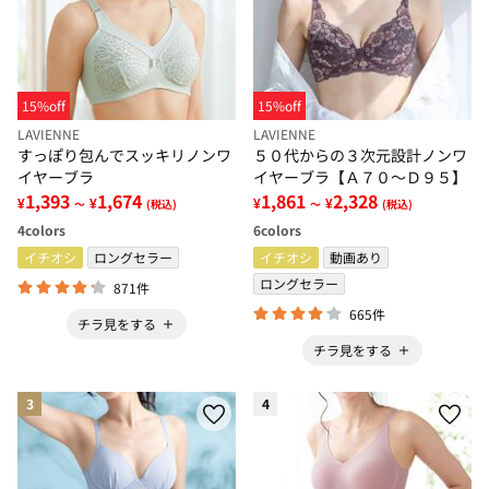
15%off
15%off
LAVIENNE
LAVIENNE
すっぽり包んでスッキリノンワ
５０代からの３次元設計ノンワ
イヤーブラ
イヤーブラ【Ａ７０～Ｄ９５】
1,393
1,674
1,861
2,328
¥
¥
¥
¥
～
(税込)
～
(税込)
4
colors
6
colors
イチオシ
ロングセラー
イチオシ
動画あり
ロングセラー
871件
665件
チラ見をする
チラ見をする
3
4