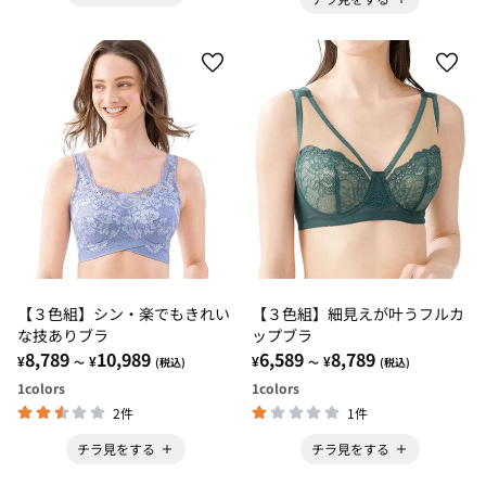
【３色組】シン・楽でもきれい
【３色組】細見えが叶うフルカ
な技ありブラ
ップブラ
8,789
10,989
6,589
8,789
¥
¥
¥
¥
～
(税込)
～
(税込)
1
colors
1
colors
2件
1件
チラ見をする
チラ見をする