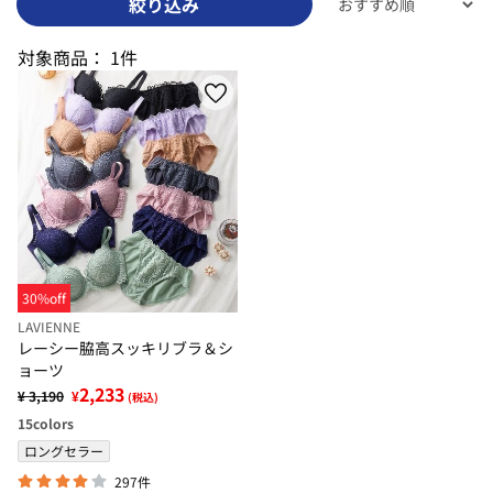
絞り込み
対象商品：
1件
30%off
LAVIENNE
レーシー脇高スッキリブラ＆シ
ョーツ
2,233
¥ 3,190
¥
(税込)
15
colors
ロングセラー
297件