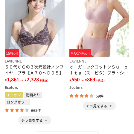
15%off
MAX74%off
LAVIENNE
LAVIENNE
５０代からの３次元設計ノンワ
オ―ガニックコットンＳｕ－ｐ
イヤーブラ【Ａ７０～Ｄ９５】
ｉｔａ（スーピタ）ブラ・ショ
1,861
2,328
ーツ（別売）
550
869
¥
¥
¥
¥
～
(税込)
～
(税込)
6
colors
5
colors
イチオシ
動画あり
69件
ロングセラー
チラ見をする
665件
チラ見をする