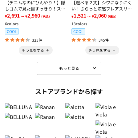
【デニムなのにひんやり！】隠
【選べる２丈】シワになりにく
しゴムで見た目すっきり！スト
い！さらっと涼感フレアスリー
レッチ楽ちんデニム
2,691
2,960
ブブラウス
1,521
2,060
¥
¥
¥
¥
～
(税込)
～
(税込)
6
colors
13
colors
COOL
COOL
323件
345件
チラ見をする
チラ見をする
もっと見る
ストアブランドから探す