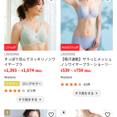
15%off
MAX65%off
LAVIENNE
LAVIENNE
すっぽり包んでスッキリノンワ
【吸汗速乾】サラっとメッシュ
イヤーブラ
ノンワイヤーブラ・ショーツ
1,393
1,674
（別売）
539
759
¥
¥
¥
¥
～
(税込)
～
(税込)
4
colors
4
colors
イチオシ
ロングセラー
65件
871件
チラ見をする
チラ見をする
3
4