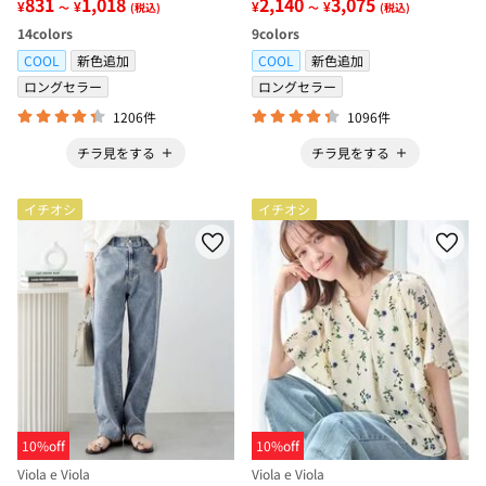
831
1,018
2,140
3,075
¥
¥
¥
¥
～
(税込)
～
(税込)
14
colors
9
colors
COOL
新色追加
COOL
新色追加
ロングセラー
ロングセラー
1206件
1096件
チラ見をする
チラ見をする
イチオシ
イチオシ
10%off
10%off
Viola e Viola
Viola e Viola