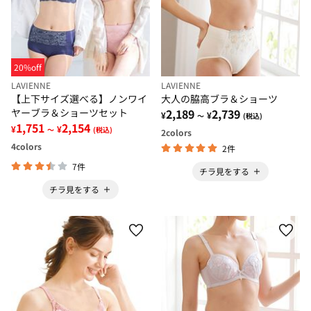
20%off
LAVIENNE
LAVIENNE
【上下サイズ選べる】ノンワイ
大人の脇高ブラ＆ショーツ
ヤーブラ＆ショーツセット
2,189
2,739
¥
¥
～
(税込)
1,751
2,154
¥
¥
～
(税込)
2
colors
4
colors
2件
7件
チラ見をする
チラ見をする