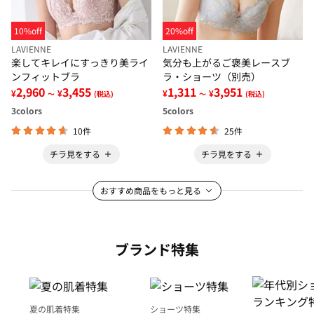
10%off
20%off
LAVIENNE
LAVIENNE
楽してキレイにすっきり美ライ
気分も上がるご褒美レースブ
ンフィットブラ
ラ・ショーツ（別売）
2,960
3,455
1,311
3,951
¥
¥
¥
¥
～
(税込)
～
(税込)
3
colors
5
colors
10件
25件
チラ見をする
チラ見をする
おすすめ商品をもっと見る
ブランド特集
夏の肌着特集
ショーツ特集