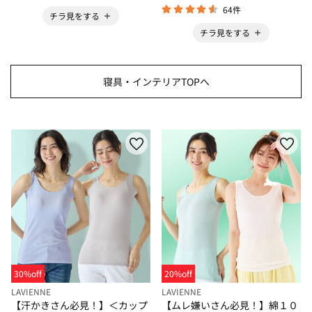
64件
チラ見をする
チラ見をする
寝具・インテリアTOPへ
30%off
20%off
LAVIENNE
LAVIENNE
【汗かきさん必見！】＜カップ
【ムレ嫌いさん必見！】綿１０