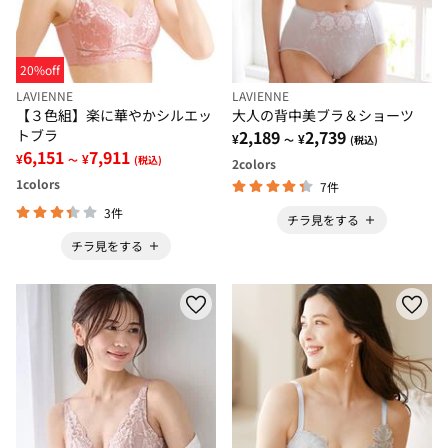
20%off
LAVIENNE
LAVIENNE
【３色組】楽に華やかシルエッ
大人の背中美ブラ＆ショーツ
トブラ
2,189
2,739
¥
¥
～
(税込)
6,151
7,911
¥
¥
～
(税込)
2
colors
1
colors
7件
3件
チラ見をする
チラ見をする