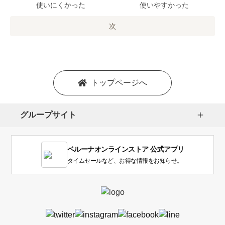
で
使いにくかった
使いやすかった
の
オ
次
プ
シ
ョ
ン
を
トップページへ
選
択
し
グループサイト
ま
す。
1
ベルーナオンラインストア 公式アプリ
は
使
タイムセールなど、お得な情報をお知らせ。
い
に
く
か
っ
た