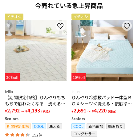
今売れている急上昇商品
イチオシ
イチオシ
30%off
10%off
iellio
iellio
【期間限定価格】ひんやりもち
ひんやり冷感敷パッド一体型Ｂ
もちで触れたくなる 洗えるラ
ＯＸシーツ＜洗える・接触冷
グ＜低反発・滑りにくい・接触
2,792
4,193
感・抗菌防臭・時短・家事楽・
2,691
4,220
¥
¥
¥
¥
～
(税込)
～
(税込)
冷感・防ダニ・カーペット＞
ボックスシーツ・寝苦しさ対策
5
colors
5
colors
＞
期間限定価格
COOL
洗える
COOL
新色追加
動画あり
ロングセラー
152件