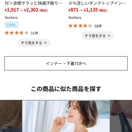
付＞涼感サラッと快適汗取りタ
０％涼しいタンクトップインナ
ンクトップインナー＜さらりラ
1,917
2,302
ー＜さらりラボ＞
871
1,135
¥
¥
¥
¥
～
(税込)
～
(税込)
ボ＞
5
colors
4
colors
COOL
38件
31件
チラ見をする
チラ見をする
インナー・下着TOPへ
この商品に似た商品を探す