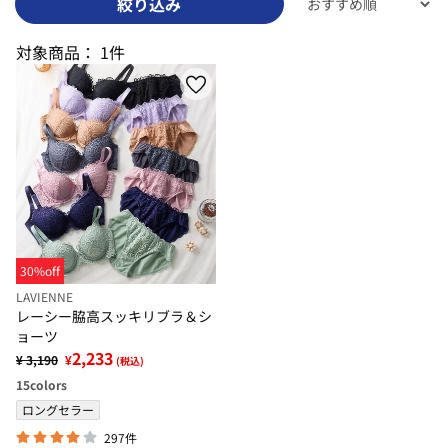
絞り込み
対象商品：
1件
30%off
LAVIENNE
レーシー脇高スッキリブラ＆シ
ョーツ
2,233
¥ 3,190
¥
(税込)
15
colors
ロングセラー
297件