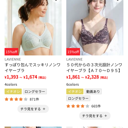
15%off
15%off
LAVIENNE
LAVIENNE
すっぽり包んでスッキリノンワ
５０代からの３次元設計ノンワ
イヤーブラ
イヤーブラ【Ａ７０～Ｄ９５】
1,393
1,674
1,861
2,328
¥
¥
¥
¥
～
(税込)
～
(税込)
4
colors
6
colors
イチオシ
ロングセラー
イチオシ
動画あり
ロングセラー
871件
665件
チラ見をする
チラ見をする