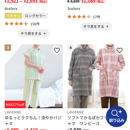
1,921
2,691
1,089
¥
¥
¥ 3,839
¥
～
(税込)
(税込)
6
colors
3
colors
イチオシ
ロングセラー
17件
156件
チラ見をする
チラ見をする
3
4
MAX57%off
LAVIENNE
LAVIENNE
ゆるっとラクちん！涼やかパジ
ソフトでかるぽかフリースパジ
絞り込み
ャマ
ャマ ワンピース
1,089
1,419
3,839