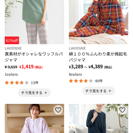
61%off
LAVIENNE
LAVIENNE
異素材がオシャレなワッフルパ
綿１００％ふんわり柔か微起毛
ジャマ
パジャマ
1,419
3,289
4,389
¥ 3,619
¥
¥
¥
(税込)
～
(税込)
1
colors
8
colors
40件
13件
チラ見をする
チラ見をする