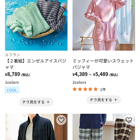
ルフラン
【２着組】エンゼルアイスパジ
ミッフィーが可愛いスウェット
ャマ
パジャマ
8,789
4,389
5,489
¥
¥
¥
(税込)
～
(税込)
1
colors
2
colors
1件
COOL
チラ見をする
チラ見をする