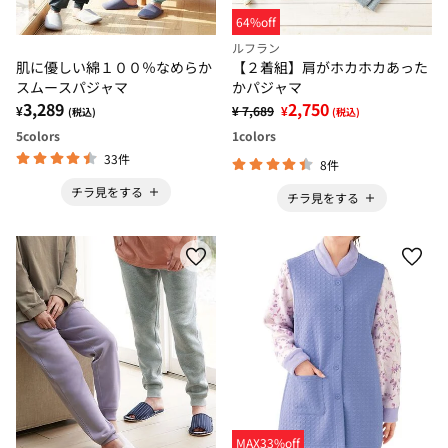
64%off
ルフラン
肌に優しい綿１００％なめらか
【２着組】肩がホカホカあった
スムースパジャマ
かパジャマ
3,289
2,750
¥
¥ 7,689
¥
(税込)
(税込)
5
colors
1
colors
33件
8件
チラ見をする
チラ見をする
MAX33%off