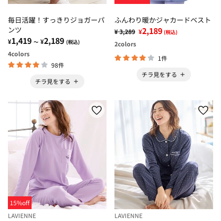
毎日活躍！すっきりジョガーパ
ふんわり暖かジャカードベスト
ンツ
2,189
¥ 3,289
¥
(税込)
1,419
2,189
¥
¥
～
(税込)
2
colors
4
colors
1件
98件
チラ見をする
チラ見をする
15%off
LAVIENNE
LAVIENNE