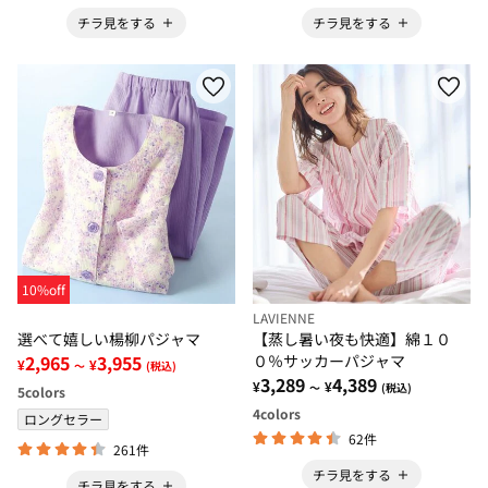
チラ見をする
チラ見をする
10%off
LAVIENNE
選べて嬉しい楊柳パジャマ
【蒸し暑い夜も快適】綿１０
2,965
3,955
０％サッカーパジャマ
¥
¥
～
(税込)
3,289
4,389
¥
¥
～
(税込)
5
colors
4
colors
ロングセラー
62件
261件
チラ見をする
チラ見をする