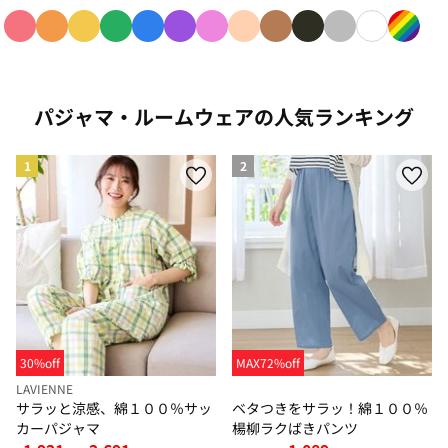
色で絞り込み: red
色で絞り込み: orange
色で絞り込み: yellow
色で絞り込み: green
色で絞り込み: blue
色で絞り込み: purple
色で絞り込み: pink
色で絞り込み: beige
色で絞り込み: brown
色で絞り込み: blac
色で絞り込み: g
色で絞り込み
色で絞り
パジャマ・ルームウェアの人気ランキング
1
2
30%off
MAX72%off
LAVIENNE
サラッと涼感、綿１００％サッ
ベタつきをサラッ！綿１００％
カーパジャマ
楊柳ラクばきパンツ