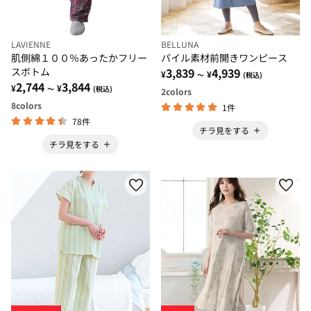
LAVIENNE
BELLUNA
肌側綿１００％あったかフリー
パイル素材前開きワンピース
スボトム
3,839
4,939
¥
¥
～
(税込)
2,744
3,844
¥
¥
～
(税込)
2
colors
8
colors
1件
78件
チラ見をする
チラ見をする