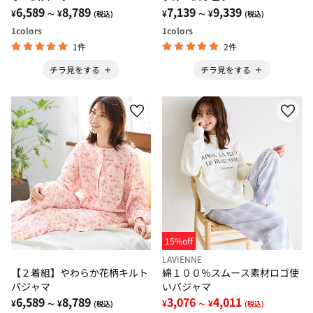
6,589
8,789
7,139
9,339
¥
¥
¥
¥
～
(税込)
～
(税込)
1
colors
1
colors
1件
2件
チラ見をする
チラ見をする
15%off
LAVIENNE
【２着組】やわらか花柄キルト
綿１００％スムース素材ロゴ使
パジャマ
いパジャマ
6,589
8,789
3,076
4,011
¥
¥
¥
¥
～
(税込)
～
(税込)