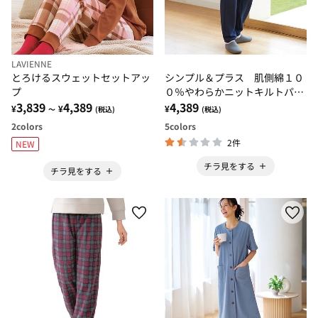
LAVIENNE
とろけるスウェットセットアッ
シンプル＆プラス 肌側綿１０
プ
０％やわらかニットキルトパジ
3,839
4,389
ャマ
4,389
¥
¥
¥
～
(税込)
(税込)
2
colors
5
colors
2件
NEW
チラ見をする
チラ見をする