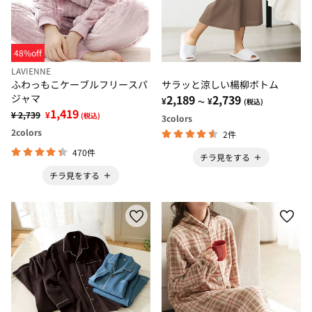
48%off
LAVIENNE
ふわっもこケーブルフリースパ
サラッと涼しい楊柳ボトム
ジャマ
2,189
2,739
¥
¥
～
(税込)
1,419
¥ 2,739
¥
(税込)
3
colors
2
colors
2件
470件
チラ見をする
チラ見をする