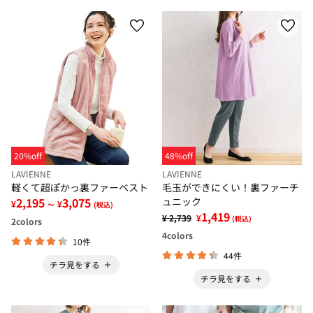
20%off
48%off
LAVIENNE
LAVIENNE
軽くて超ぽかっ裏ファーベスト
毛玉ができにくい！裏ファーチ
2,195
3,075
ュニック
¥
¥
～
(税込)
1,419
¥ 2,739
¥
(税込)
2
colors
4
colors
10件
44件
チラ見をする
チラ見をする