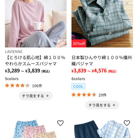
30%off
LAVIENNE
【とろける肌心地】綿１００％
日本製ひんやり綿１００％播州
やわらかスムースパジャマ
織パジャマ
3,289
3,839
3,839
4,576
¥
¥
¥
¥
～
(税込)
～
(税込)
5
colors
6
colors
106件
COOL
29件
チラ見をする
チラ見をする