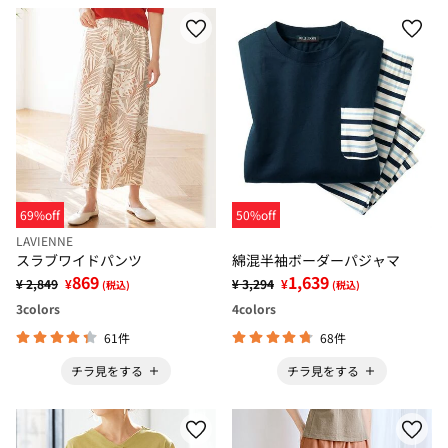
69%off
50%off
LAVIENNE
スラブワイドパンツ
綿混半袖ボーダーパジャマ
869
1,639
¥ 2,849
¥
¥ 3,294
¥
(税込)
(税込)
3
colors
4
colors
61件
68件
チラ見をする
チラ見をする