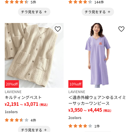
5件
144件
チラ見をする
チラ見をする
20%off
10%off
LAVIENNE
LAVIENNE
キルティングベスト
＜遠赤外線ウェア＞ゆるスイミ
2,191
3,071
ーサッカーワンピース
¥
¥
～
(税込)
3,950
4,445
¥
¥
～
(税込)
1
colors
2
colors
4件
1件
チラ見をする