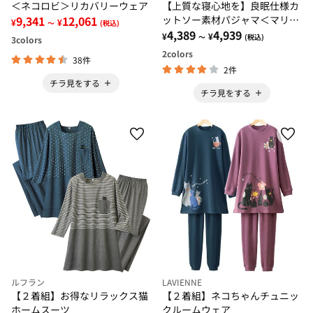
＜ネコロビ＞リカバリーウェア
【上質な寝心地を】良眠仕様カ
9,341
12,061
ットソー素材パジャマ＜マリク
¥
¥
～
(税込)
レールビス＞
4,389
4,939
¥
¥
～
(税込)
3
colors
2
colors
38件
2件
チラ見をする
チラ見をする
ルフラン
LAVIENNE
【２着組】お得なリラックス猫
【２着組】ネコちゃんチュニッ
ホームスーツ
クルームウェア