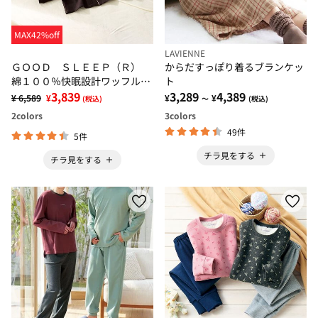
MAX42%off
LAVIENNE
ＧＯＯＤ ＳＬＥＥＰ（Ｒ）
からだすっぽり着るブランケッ
綿１００％快眠設計ワッフルパ
ト
ジャマ
3,839
3,289
4,389
¥ 6,589
¥
¥
¥
(税込)
～
(税込)
2
colors
3
colors
49件
5件
チラ見をする
チラ見をする