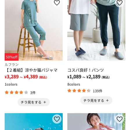
50%off
ルフラン
【２着組】涼やか猫パジャマ
コスパ良好！パンツ
3,289
4,389
1,089
2,189
¥
¥
¥
¥
～
(税込)
～
(税込)
1
colors
8
colors
139件
3件
チラ見をする
チラ見をする