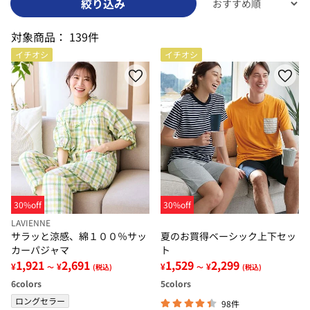
絞り込み
対象商品：
139件
イチオシ
イチオシ
30%off
30%off
LAVIENNE
サラッと涼感、綿１００％サッ
夏のお買得ベーシック上下セッ
カーパジャマ
ト
1,921
2,691
1,529
2,299
¥
¥
¥
¥
～
(税込)
～
(税込)
6
colors
5
colors
ロングセラー
98件