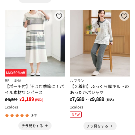
MAX50%off
BELLUNA
ルフラン
【ポーチ付】汗ばむ季節に！パ
【２着組】ふっくら厚キルトの
イル素材ワンピース
あったかパジャマ
2,189
7,689
9,889
¥ 3,289
¥
¥
¥
(税込)
～
(税込)
1
colors
1
colors
NEW
3件
チラ見をする
チラ見をする