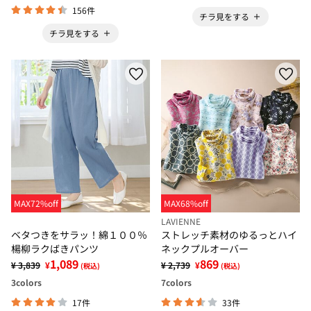
156件
チラ見をする
チラ見をする
MAX72%off
MAX68%off
LAVIENNE
ベタつきをサラッ！綿１００％
ストレッチ素材のゆるっとハイ
楊柳ラクばきパンツ
ネックプルオーバー
1,089
869
¥ 3,839
¥
¥ 2,739
¥
(税込)
(税込)
3
colors
7
colors
17件
33件