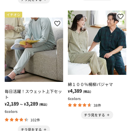
イチオシ
綿１００％楊柳パジャマ
4,389
毎日活躍！スウェット上下セッ
¥
(税込)
ト
6
colors
2,189
3,289
¥
¥
～
(税込)
38件
6
colors
チラ見をする
102件
チラ見をする