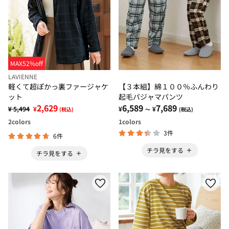
MAX52%off
LAVIENNE
軽くて超ぽかっ裏ファージャケ
【３本組】綿１００％ふんわり
ット
起毛パジャマパンツ
2,629
6,589
7,689
¥ 5,494
¥
¥
¥
(税込)
～
(税込)
2
colors
1
colors
3件
6件
チラ見をする
チラ見をする