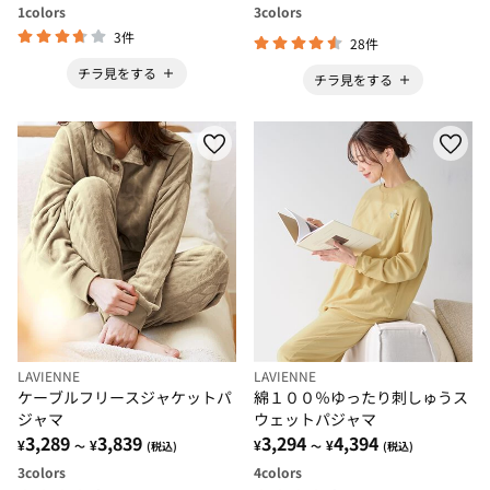
1
colors
3
colors
3件
28件
チラ見をする
チラ見をする
LAVIENNE
LAVIENNE
ケーブルフリースジャケットパ
綿１００％ゆったり刺しゅうス
ジャマ
ウェットパジャマ
3,289
3,839
3,294
4,394
¥
¥
¥
¥
～
(税込)
～
(税込)
3
colors
4
colors