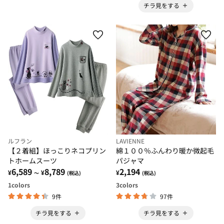
チラ見をする
ルフラン
LAVIENNE
【２着組】ほっこりネコプリン
綿１００％ふんわり暖か微起毛
トホームスーツ
パジャマ
6,589
8,789
2,194
¥
¥
¥
～
(税込)
(税込)
1
colors
3
colors
9件
97件
チラ見をする
チラ見をする