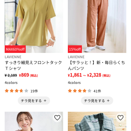
MAX60%off
15%off
LAVIENNE
LAVIENNE
すっきり細見えフロントタック
【サラッと！】新・毎日らくち
Ｔシャツ
んパンツ
869
1,861
2,328
¥ 2,189
¥
¥
¥
(税込)
～
(税込)
4
colors
4
colors
19件
41件
チラ見をする
チラ見をする