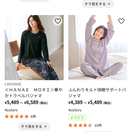
チラ見をする
LAVIENNE
＜ＨＡＮＡＥ ＭＯＲＩ＞華や
ふんわりキルト快眠サポートパ
かトラベルパジャマ
ジャマ
5,489
6,589
4,389
5,489
¥
¥
¥
¥
～
(税込)
～
(税込)
4
colors
4
colors
4件
よりどり
10件
チラ見をする