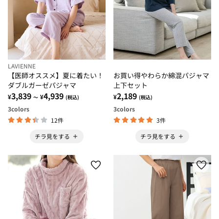
LAVIENNE
【医師オススメ】夏に着たい！
お買い得やわらか綿混パジャマ
ダブルガーゼパジャマ
上下セット
3,839
4,939
2,189
¥
¥
¥
～
(税込)
(税込)
3
colors
3
colors
12件
3件
チラ見をする
チラ見をする