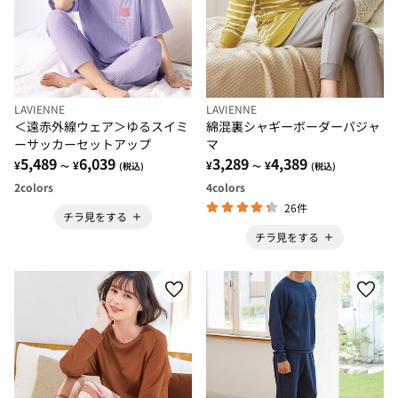
LAVIENNE
LAVIENNE
＜遠赤外線ウェア＞ゆるスイミ
綿混裏シャギーボーダーパジャ
ーサッカーセットアップ
マ
5,489
6,039
3,289
4,389
¥
¥
¥
¥
～
(税込)
～
(税込)
2
colors
4
colors
26件
チラ見をする
チラ見をする