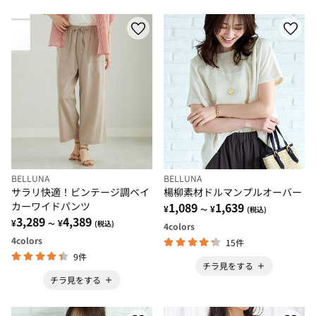
BELLUNA
BELLUNA
サラリ快適！ビンテージ調ベイ
楊柳素材ドルマンプルオーバー
カーワイドパンツ
1,089
1,639
¥
¥
～
(税込)
3,289
4,389
¥
¥
～
(税込)
4
colors
4
colors
15件
9件
チラ見をする
チラ見をする