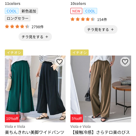
11
colors
10
colors
COOL
新色追加
NEW
COOL
ロングセラー
154件
2798件
チラ見をする
チラ見をする
イチオシ
イチオシ
10%off
5%off
Viola e Viola
Viola e Viola
楽ちんきれい美脚ワイドパンツ
【接触冷感】さらテロ楽のびス