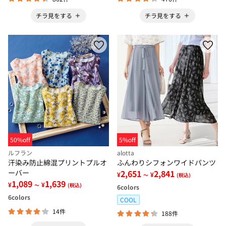
チラ見をする
チラ見をする
50%off
5%off
ルフラン
alotta
汗染み防止綿混プリントプルオ
ふんわりシフォンワイドパンツ
ーバー
2,651
2,841
¥
¥
～
(税込)
1,089
1,639
¥
¥
～
(税込)
6
colors
6
colors
COOL
14件
188件