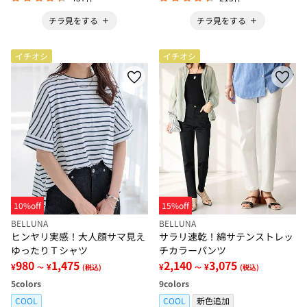
チラ見をする
チラ見をする
イチオシ
イチオシ
10%off
15%off
BELLUNA
BELLUNA
ヒンヤリ実感！大人顔サマ見え
サラリ速乾！綿サテンストレッ
ゆったりＴシャツ
チカラーパンツ
980
1,475
2,140
3,075
¥
¥
¥
¥
～
(税込)
～
(税込)
5
colors
9
colors
COOL
COOL
新色追加