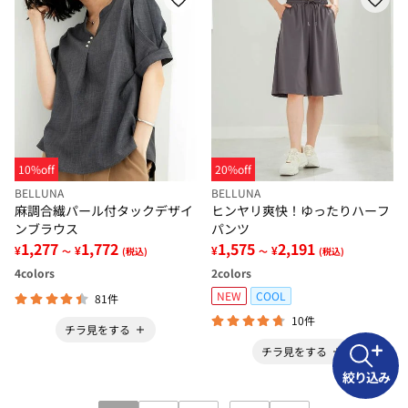
10%off
20%off
BELLUNA
BELLUNA
麻調合繊パール付タックデザイ
ヒンヤリ爽快！ゆったりハーフ
ンブラウス
パンツ
1,277
1,772
1,575
2,191
¥
¥
¥
¥
～
(税込)
～
(税込)
4
colors
2
colors
NEW
COOL
81件
10件
チラ見をする
チラ見をする
絞り込み