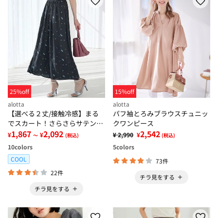
25%off
15%off
alotta
alotta
【選べる２丈/接触冷感】まる
パフ袖とろみブラウスチュニッ
でスカート！さらさらサテン素
クワンピース
材スカーチョパンツ
1,867
2,092
2,542
¥
¥
¥ 2,990
¥
～
(税込)
(税込)
10
colors
5
colors
COOL
73件
22件
チラ見をする
チラ見をする