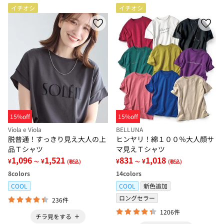
イチオシ
イチオシ
15%off
15%off
Viola e Viola
BELLUNA
脱普通！すっきり見え大人の上
ヒンヤリ！綿１００％大人顔サ
品Ｔシャツ
マ見えＴシャツ
1,096
1,521
831
1,018
¥
¥
¥
¥
～
(税込)
～
(税込)
8
colors
14
colors
COOL
COOL
新色追加
ロングセラー
236件
1206件
チラ見をする