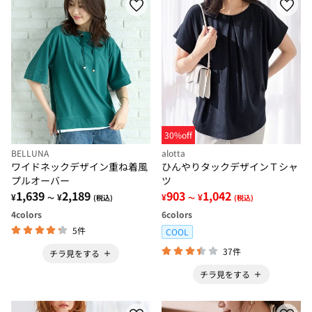
30%off
BELLUNA
alotta
ワイドネックデザイン重ね着風
ひんやりタックデザインＴシャ
プルオーバー
ツ
1,639
2,189
903
1,042
¥
¥
¥
¥
～
(税込)
～
(税込)
4
colors
6
colors
5件
COOL
37件
チラ見をする
チラ見をする