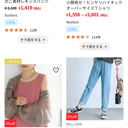
のこ素材レギンスパンツ
小顔見せ！ヒンヤリハイネック
1,419
オーバーサイズＴシャツ
¥ 2,189
¥
(税込)
1,556
2,601
¥
¥
5
colors
～
(税込)
4
colors
COOL
COOL
23件
124件
チラ見をする
チラ見をする
イチオシ
5%off
5%off
BELLUNA