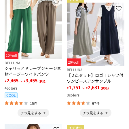
10%off
20%off
BELLUNA
シャリッとドレープジャージ素
BELLUNA
材イージーワイドパンツ
【２点セット】ロゴＴシャツ付
2,465
3,455
ワンピースアンサンブル
¥
¥
～
(税込)
1,751
2,631
¥
¥
4
colors
～
(税込)
3
colors
COOL
15件
97件
チラ見をする
チラ見をする
イチオシ