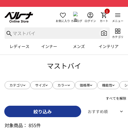
0
お気に入り
カタログ
ログイン
カート
メニュー
カテゴリ
レディース
インナー
メンズ
インテリア
マストバイ
カテゴリ
サイズ
カラー
価格帯
機能性
シ
すべてを解除
絞り込み
対象商品：
855件