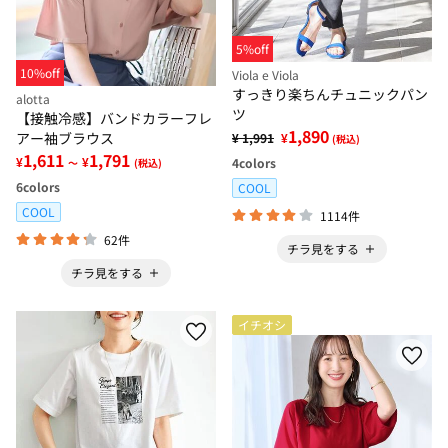
5%off
10%off
Viola e Viola
すっきり楽ちんチュニックパン
alotta
ツ
【接触冷感】バンドカラーフレ
1,890
アー袖ブラウス
¥ 1,991
¥
(税込)
1,611
1,791
¥
¥
4
colors
～
(税込)
6
colors
COOL
COOL
1114件
62件
チラ見をする
チラ見をする
イチオシ