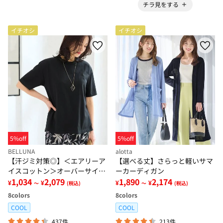
チラ見をする
イチオシ
イチオシ
5%off
5%off
BELLUNA
alotta
【汗ジミ対策◎】＜エアリーア
【選べる丈】さらっと軽いサマ
イスコットン＞オーバーサイズ
ーカーディガン
Ｔシャツ【選べる袖丈】
1,034
2,079
1,890
2,174
¥
¥
¥
¥
～
(税込)
～
(税込)
8
colors
8
colors
COOL
COOL
437件
213件