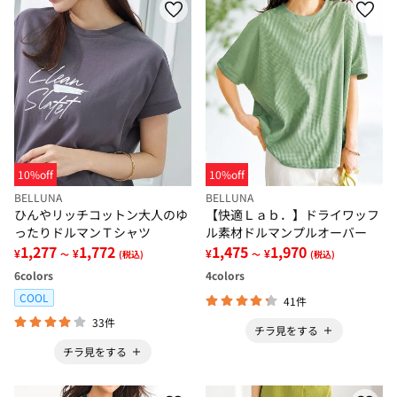
10%off
10%off
BELLUNA
BELLUNA
ひんやリッチコットン大人のゆ
【快適Ｌａｂ．】ドライワッフ
ったりドルマンＴシャツ
ル素材ドルマンプルオーバー
1,277
1,772
1,475
1,970
¥
¥
¥
¥
～
(税込)
～
(税込)
6
colors
4
colors
COOL
41件
33件
チラ見をする
チラ見をする