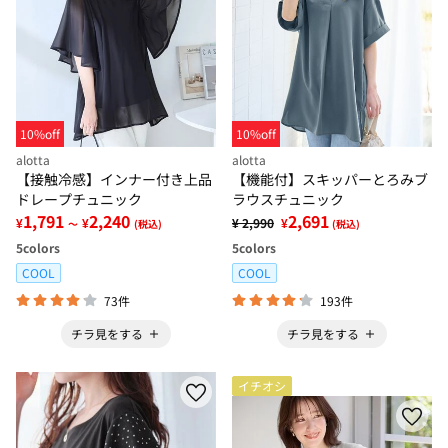
10%off
10%off
alotta
alotta
【接触冷感】インナー付き上品
【機能付】スキッパーとろみブ
ドレープチュニック
ラウスチュニック
1,791
2,240
2,691
¥
¥
¥ 2,990
¥
～
(税込)
(税込)
5
colors
5
colors
COOL
COOL
73件
193件
チラ見をする
チラ見をする
イチオシ