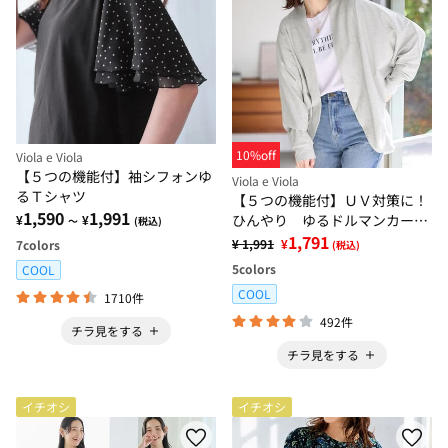
10%off
Viola e Viola
【５つの機能付】袖シフォンゆ
Viola e Viola
るＴシャツ
【５つの機能付】ＵＶ対策に！
1,590
1,991
ひんやり ゆるドルマンカーデ
¥
¥
～
(税込)
ィガン
1,791
¥ 1,991
¥
7
colors
(税込)
5
colors
COOL
COOL
1710件
492件
チラ見をする
チラ見をする
イチオシ
イチオシ