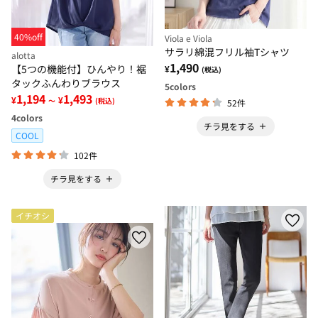
40%off
Viola e Viola
サラリ綿混フリル袖Tシャツ
alotta
1,490
【5つの機能付】ひんやり！裾
¥
(税込)
タックふんわりブラウス
5
colors
1,194
1,493
¥
¥
～
(税込)
52件
4
colors
チラ見をする
COOL
102件
チラ見をする
イチオシ