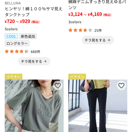
綿麻デニムすっきり見えゆるパ
BELLUNA
ンツ
ヒンヤリ！綿１００％サマ見え
3,124
4,169
タンクトップ
¥
¥
～
(税込)
720
929
¥
¥
3
colors
～
(税込)
5
colors
25件
COOL
新色追加
チラ見をする
ロングセラー
488件
チラ見をする
イチオシ
イチオシ