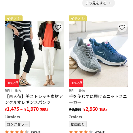
チラ見をする
イチオシ
イチオシ
10%off
10%off
BELLUNA
BELLUNA
【再入荷】美ストレッチ素材ア
手を使わずに履けるニットスニ
ンクル丈レギンスパンツ
ーカー
1,475
1,970
2,960
¥
¥
¥ 3,289
¥
～
(税込)
(税込)
10
colors
7
colors
ロングセラー
動画あり
862件
476件