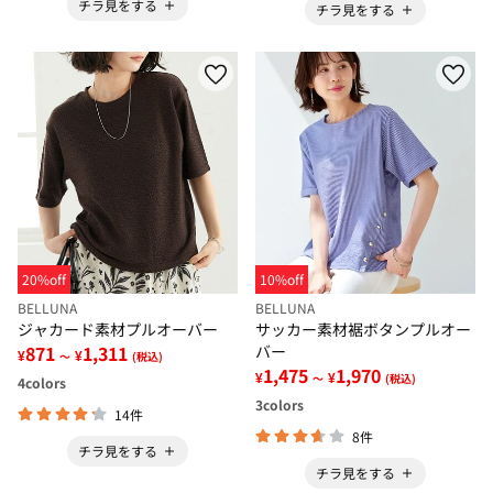
チラ見をする
チラ見をする
20%off
10%off
BELLUNA
BELLUNA
ジャカード素材プルオーバー
サッカー素材裾ボタンプルオー
871
1,311
バー
¥
¥
～
(税込)
1,475
1,970
¥
¥
～
(税込)
4
colors
3
colors
14件
8件
チラ見をする
チラ見をする