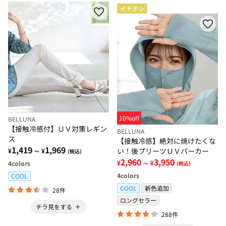
イチオシ
10%off
BELLUNA
【接触冷感付】ＵＶ対策レギン
BELLUNA
ス
【接触冷感】絶対に焼けたくな
1,419
1,969
い！後プリーツＵＶパーカー
¥
¥
～
(税込)
2,960
3,950
¥
¥
4
colors
～
(税込)
4
colors
COOL
COOL
新色追加
28件
ロングセラー
チラ見をする
288件