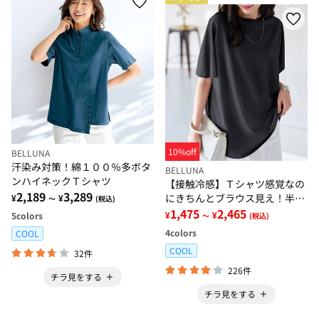
10%off
BELLUNA
汗染み対策！綿１００％多ボタ
BELLUNA
ンハイネックＴシャツ
【接触冷感】Ｔシャツ感覚なの
2,189
3,289
にきちんとブラウス見え！半袖
¥
¥
～
(税込)
プルオーバー
1,475
2,465
¥
¥
5
colors
～
(税込)
4
colors
COOL
COOL
32件
226件
チラ見をする
チラ見をする