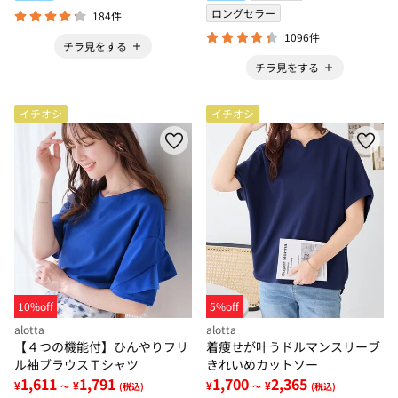
ロングセラー
184件
1096件
チラ見をする
チラ見をする
イチオシ
イチオシ
10%off
5%off
alotta
alotta
【４つの機能付】ひんやりフリ
着痩せが叶うドルマンスリーブ
ル袖ブラウスＴシャツ
きれいめカットソー
1,611
1,791
1,700
2,365
¥
¥
¥
¥
～
(税込)
～
(税込)