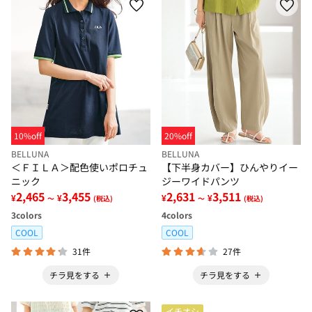
10%off
20%off
BELLUNA
BELLUNA
＜ＦＩＬＡ＞配色使いポロチュ
【下半身カバー】ひんやりイー
ニック
ジーワイドパンツ
2,465
3,455
2,631
3,511
¥
¥
¥
¥
～
(税込)
～
(税込)
3
colors
4
colors
COOL
COOL
31件
27件
チラ見をする
チラ見をする
イチオシ