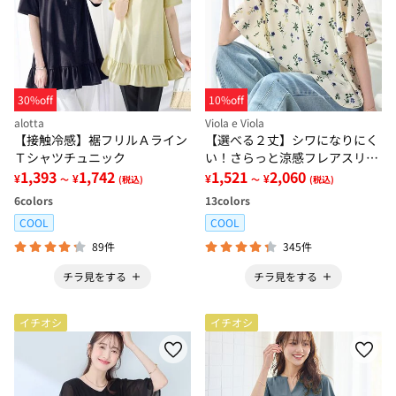
30%off
10%off
alotta
Viola e Viola
【接触冷感】裾フリルＡライン
【選べる２丈】シワになりにく
Ｔシャツチュニック
い！さらっと涼感フレアスリー
1,393
1,742
ブブラウス
1,521
2,060
¥
¥
¥
¥
～
(税込)
～
(税込)
6
colors
13
colors
COOL
COOL
89件
345件
チラ見をする
チラ見をする
イチオシ
イチオシ