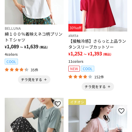
30%off
BELLUNA
綿１００％着映えネコ柄プリン
alotta
トＴシャツ
【接触冷感】さらっと上品ラン
1,089
1,639
タンスリーブカットソー
¥
¥
～
(税込)
1,252
1,393
¥
¥
4
colors
～
(税込)
11
colors
COOL
NEW
COOL
35件
152件
チラ見をする
チラ見をする
イチオシ