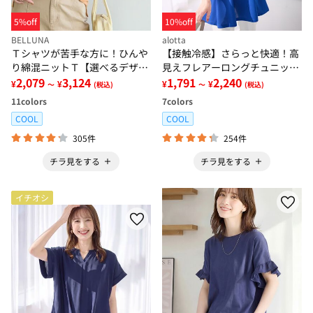
5%off
10%off
BELLUNA
alotta
Ｔシャツが苦手な方に！ひんや
【接触冷感】さらっと快適！高
り綿混ニットＴ【選べるデザイ
見えフレアーロングチュニック
ン】
2,079
3,124
Ｔシャツ
1,791
2,240
¥
¥
¥
¥
～
(税込)
～
(税込)
11
colors
7
colors
COOL
COOL
305件
254件
チラ見をする
チラ見をする
イチオシ