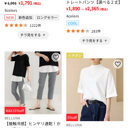
1,791
トレートパンツ【選べる２丈】
¥ 1,991
¥
(税込)
1,890
2,365
¥
¥
～
(税込)
9
colors
4
colors
NEW
新色追加
ロングセラー
COOL
1222件
283件
チラ見をする
チラ見をする
イチオシ
MAX35%off
5%off
BELLUNA
【接触冷感】ヒンヤリ速乾！か
BELLUNA