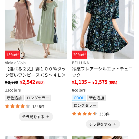
15%off
20%off
Viola e Viola
BELLUNA
【選べる２丈】綿１００％タッ
冷感フレアーシルエットチュニ
ク使いワンピース＜Ｓ～４Ｌ＞
ック
2,542
1,135
1,575
¥ 2,990
¥
¥
¥
(税込)
～
(税込)
11
colors
8
colors
新色追加
ロングセラー
COOL
新色追加
ロングセラー
1546件
353件
チラ見をする
チラ見をする