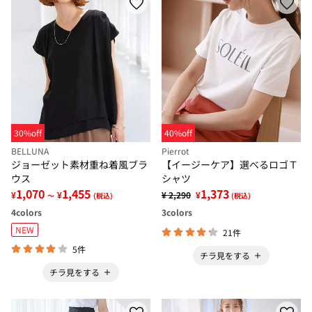
30%off
40%off
BELLUNA
Pierrot
ジョーゼット素材重ね着風ブラ
【イージーケア】選べるロゴＴ
ウス
シャツ
1,070
1,455
1,373
¥
¥
¥ 2,290
¥
～
(税込)
(税込)
4
colors
3
colors
NEW
21件
5件
チラ見をする
チラ見をする