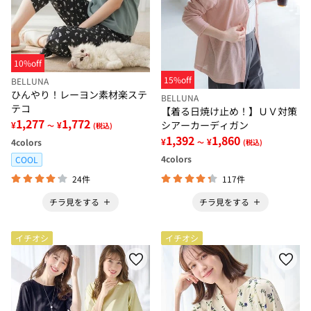
10%off
15%off
BELLUNA
ひんやり！レーヨン素材楽ステ
BELLUNA
テコ
【着る日焼け止め！】ＵＶ対策
1,277
1,772
シアーカーディガン
¥
¥
～
(税込)
1,392
1,860
¥
¥
4
colors
～
(税込)
4
colors
COOL
24件
117件
チラ見をする
チラ見をする
イチオシ
イチオシ