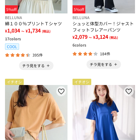
5%off
5%off
BELLUNA
BELLUNA
綿１００％プリントＴシャツ
シュッと体型カバー！ジャスト
1,034
1,734
フィットフレアーパンツ
¥
¥
～
(税込)
2,079
3,124
¥
¥
～
(税込)
17
colors
6
colors
COOL
184件
395件
チラ見をする
チラ見をする
イチオシ
イチオシ