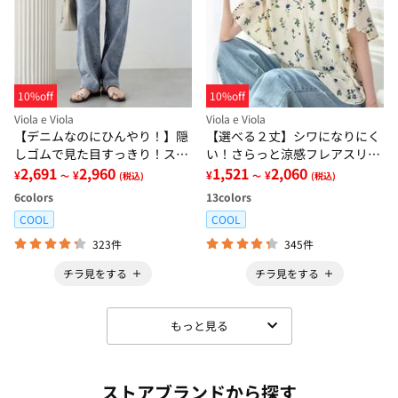
10%off
10%off
Viola e Viola
Viola e Viola
【デニムなのにひんやり！】隠
【選べる２丈】シワになりにく
しゴムで見た目すっきり！スト
い！さらっと涼感フレアスリー
レッチ楽ちんデニム
2,691
2,960
ブブラウス
1,521
2,060
¥
¥
¥
¥
～
(税込)
～
(税込)
6
colors
13
colors
COOL
COOL
323件
345件
チラ見をする
チラ見をする
もっと見る
ストアブランドから探す