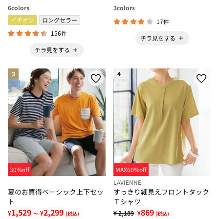
6
colors
3
colors
イチオシ
ロングセラー
17件
156件
チラ見をする
チラ見をする
3
4
30%off
MAX60%off
LAVIENNE
夏のお買得ベーシック上下セッ
すっきり細見えフロントタック
ト
Ｔシャツ
1,529
2,299
869
¥
¥
¥ 2,189
¥
～
(税込)
(税込)