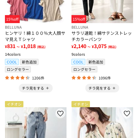
15%off
15%off
BELLUNA
BELLUNA
ヒンヤリ！綿１００％大人顔サ
サラリ速乾！綿サテンストレッ
マ見えＴシャツ
チカラーパンツ
831
1,018
2,140
3,075
¥
¥
¥
¥
～
(税込)
～
(税込)
14
colors
9
colors
COOL
新色追加
COOL
新色追加
ロングセラー
ロングセラー
1206件
1096件
チラ見をする
チラ見をする
イチオシ
イチオシ