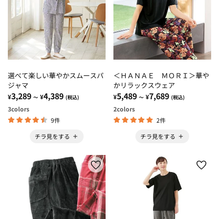
選べて楽しい華やかスムースパ
＜ＨＡＮＡＥ ＭＯＲＩ＞華や
ジャマ
かリラックスウェア
3,289
4,389
5,489
7,689
¥
¥
¥
¥
～
(税込)
～
(税込)
3
colors
2
colors
9件
2件
チラ見をする
チラ見をする