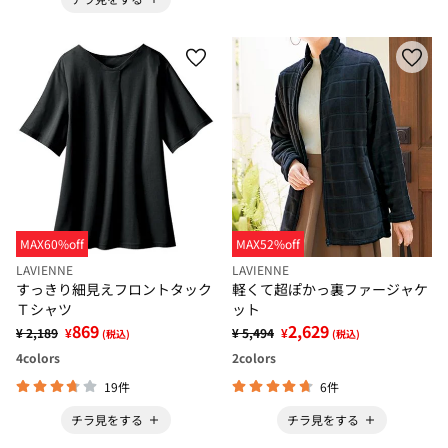
MAX60%off
MAX52%off
LAVIENNE
LAVIENNE
すっきり細見えフロントタック
軽くて超ぽかっ裏ファージャケ
Ｔシャツ
ット
869
2,629
¥ 2,189
¥
¥ 5,494
¥
(税込)
(税込)
4
colors
2
colors
19件
6件
チラ見をする
チラ見をする