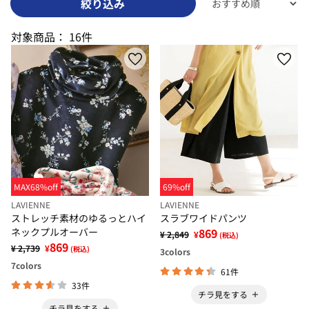
絞り込み
対象商品：
16件
MAX68%off
69%off
LAVIENNE
LAVIENNE
ストレッチ素材のゆるっとハイ
スラブワイドパンツ
ネックプルオーバー
869
¥ 2,849
¥
(税込)
869
¥ 2,739
¥
(税込)
3
colors
7
colors
61件
33件
チラ見をする
チラ見をする