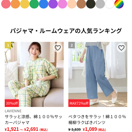
色で絞り込み: red
色で絞り込み: orange
色で絞り込み: yellow
色で絞り込み: green
色で絞り込み: blue
色で絞り込み: purple
色で絞り込み: pink
色で絞り込み: beige
色で絞り込み: brown
色で絞り込み: blac
色で絞り込み: g
色で絞り込み
色で絞り
パジャマ・ルームウェアの人気ランキング
1
2
30%off
MAX72%off
LAVIENNE
サラッと涼感、綿１００％サッ
ベタつきをサラッ！綿１００％
カーパジャマ
楊柳ラクばきパンツ
1,921
2,691
1,089
¥
¥
¥ 3,839
¥
～
(税込)
(税込)