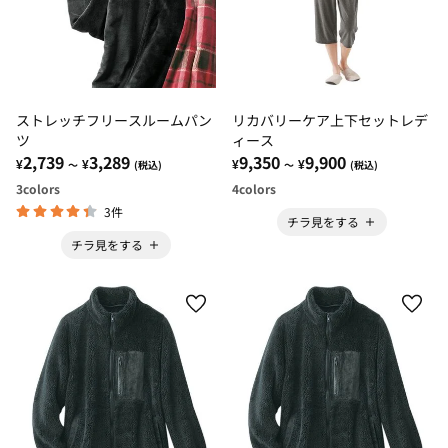
ストレッチフリースルームパン
リカバリーケア上下セットレデ
ツ
ィース
2,739
3,289
9,350
9,900
¥
¥
¥
¥
～
(税込)
～
(税込)
3
colors
4
colors
3件
チラ見をする
チラ見をする