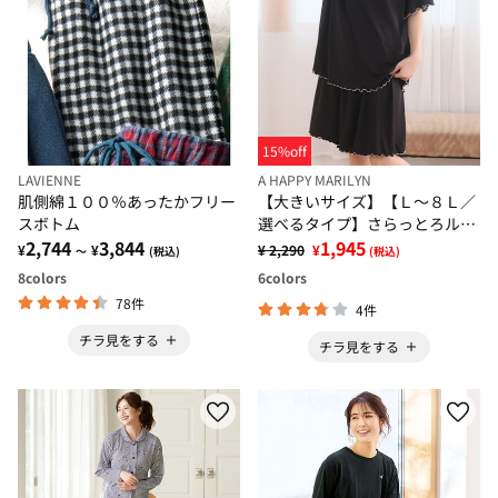
15%off
LAVIENNE
A HAPPY MARILYN
肌側綿１００％あったかフリー
【大きいサイズ】【Ｌ～８Ｌ／
スボトム
選べるタイプ】さらっとろルー
2,744
3,844
ムウェアセット
1,945
¥
¥
¥ 2,290
¥
～
(税込)
(税込)
8
colors
6
colors
78件
4件
チラ見をする
チラ見をする