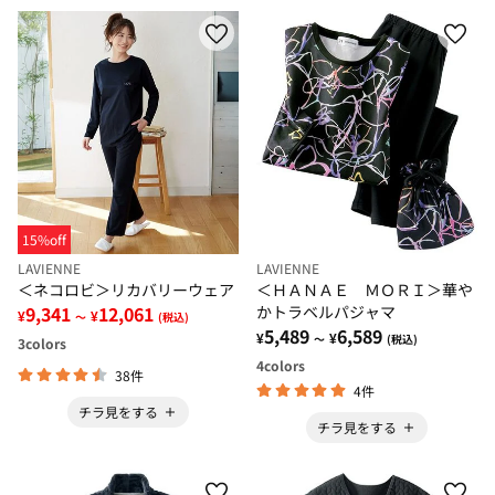
15%off
LAVIENNE
LAVIENNE
＜ネコロビ＞リカバリーウェア
＜ＨＡＮＡＥ ＭＯＲＩ＞華や
9,341
12,061
かトラベルパジャマ
¥
¥
～
(税込)
5,489
6,589
¥
¥
～
(税込)
3
colors
4
colors
38件
4件
チラ見をする
チラ見をする