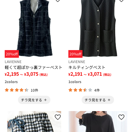
20%off
20%off
LAVIENNE
LAVIENNE
軽くて超ぽかっ裏ファーベスト
キルティングベスト
2,195
3,075
2,191
3,071
¥
¥
¥
¥
～
(税込)
～
(税込)
2
colors
1
colors
10件
4件
チラ見をする
チラ見をする