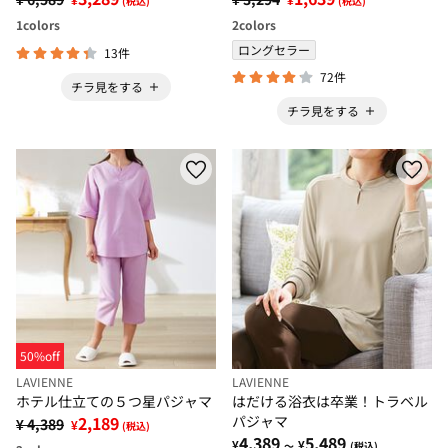
(税込)
(税込)
1
colors
2
colors
ロングセラー
13件
72件
チラ見をする
チラ見をする
50%off
LAVIENNE
LAVIENNE
ホテル仕立ての５つ星パジャマ
はだける浴衣は卒業！トラベル
2,189
パジャマ
¥ 4,389
¥
(税込)
4,389
5,489
¥
¥
～
(税込)