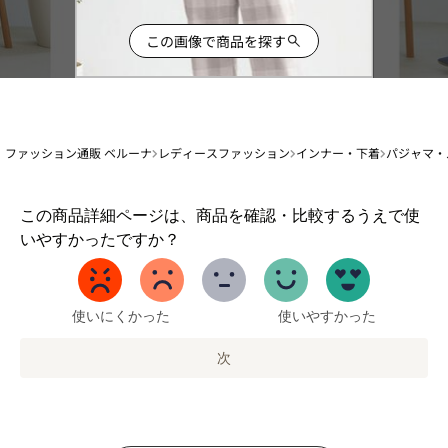
この画像で商品を探す
ファッション通販 ベルーナ
レディースファッション
インナー・下着
パジャマ・
1
この商品詳細ページは、商品を確認・比較するうえで使
か
いやすかったですか？
ら
5
ま
で
使いにくかった
使いやすかった
の
オ
次
プ
シ
ョ
ン