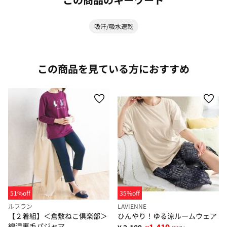
吸汗/吸水速乾
この商品を見ている方におすすめ
51%off
35%off
ルフラン
LAVIENNE
【２着組】＜倉敷ねこ倶楽部＞
ひんやり！ゆる涼ルームウェア
綿混裏毛パジャマ