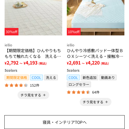
30%off
10%off
iellio
iellio
【期間限定価格】ひんやりもち
ひんやり冷感敷パッド一体型Ｂ
もちで触れたくなる 洗えるラ
ＯＸシーツ＜洗える・接触冷
グ＜低反発・滑りにくい・接触
2,792
4,193
感・抗菌防臭・時短・家事楽・
2,691
4,220
¥
¥
¥
¥
～
(税込)
～
(税込)
冷感・防ダニ・カーペット＞
ボックスシーツ・寝苦しさ対策
5
colors
5
colors
＞
期間限定価格
COOL
洗える
COOL
新色追加
動画あり
ロングセラー
152件
64件
チラ見をする
チラ見をする
寝具・インテリアTOPへ