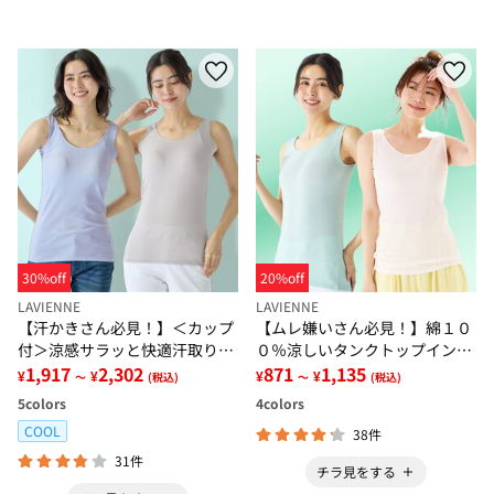
30%off
20%off
LAVIENNE
LAVIENNE
【汗かきさん必見！】＜カップ
【ムレ嫌いさん必見！】綿１０
付＞涼感サラッと快適汗取りタ
０％涼しいタンクトップインナ
ンクトップインナー＜さらりラ
1,917
2,302
ー＜さらりラボ＞
871
1,135
¥
¥
¥
¥
～
(税込)
～
(税込)
ボ＞
5
colors
4
colors
COOL
38件
31件
チラ見をする