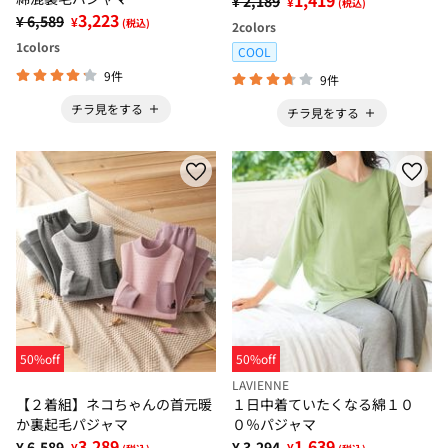
1,419
¥ 2,189
¥
(税込)
3,223
¥ 6,589
¥
(税込)
2
colors
1
colors
COOL
9件
9件
チラ見をする
チラ見をする
50%off
50%off
LAVIENNE
【２着組】ネコちゃんの首元暖
１日中着ていたくなる綿１０
か裏起毛パジャマ
０％パジャマ
3,289
1,639
¥ 6,589
¥ 3,294
¥
¥