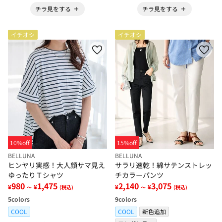
チラ見をする
チラ見をする
イチオシ
イチオシ
10%off
15%off
BELLUNA
BELLUNA
ヒンヤリ実感！大人顔サマ見え
サラリ速乾！綿サテンストレッ
ゆったりＴシャツ
チカラーパンツ
980
1,475
2,140
3,075
¥
¥
¥
¥
～
(税込)
～
(税込)
5
colors
9
colors
COOL
COOL
新色追加