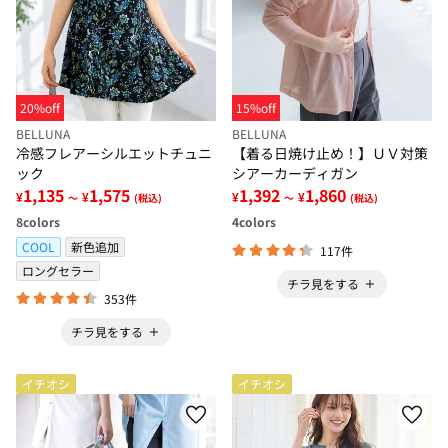
20%off
15%off
BELLUNA
BELLUNA
冷感フレアーシルエットチュニ
【着る日焼け止め！】ＵＶ対策
ック
シアーカーディガン
1,135
1,575
1,392
1,860
¥
¥
¥
¥
～
(税込)
～
(税込)
8
colors
4
colors
COOL
新色追加
117件
ロングセラー
チラ見をする
353件
チラ見をする
イチオシ
イチオシ