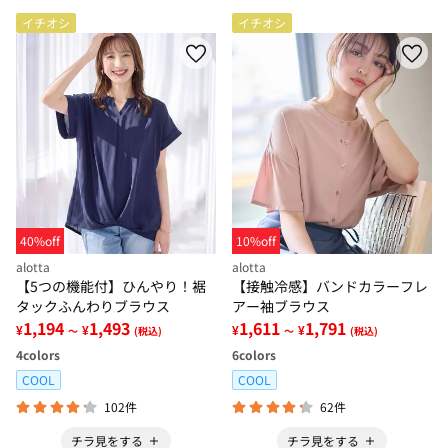
イチオシ
イチオシ
40%off
10%off
alotta
alotta
【5つの機能付】ひんやり！裾
【接触冷感】バンドカラーフレ
タックふんわりブラウス
アー袖ブラウス
1,194
1,493
1,611
1,791
¥
¥
¥
¥
～
(税込)
～
(税込)
4
colors
6
colors
COOL
COOL
102件
62件
チラ見をする
チラ見をする