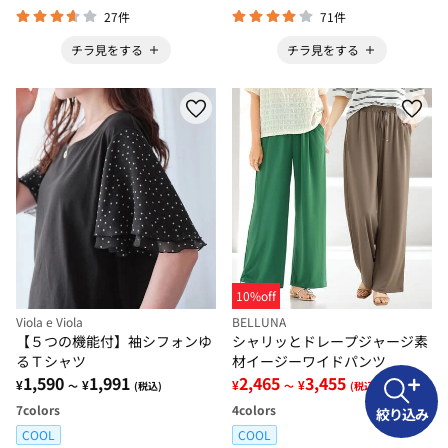
27件
71件
チラ見をする
チラ見をする
10%off
Viola e Viola
BELLUNA
【５つの機能付】袖シフォンゆ
シャリッとドレープジャージ素
るＴシャツ
材イージーワイドパンツ
1,590
1,991
2,465
3,455
¥
¥
¥
¥
～
(税込)
～
(税込)
7
colors
4
colors
絞り込み
COOL
COOL