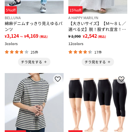
5%off
15%off
BELLUNA
A HAPPY MARILYN
綿麻デニムすっきり見えゆるパ
【大きいサイズ】【Ｍ～８Ｌ／
ンツ
選べる丈】脱！股ずれ宣言！裾
3,124
4,169
レースぺチパンツ
2,542
¥
¥
¥ 2,990
¥
～
(税込)
(税込)
3
colors
12
colors
25件
17件
チラ見をする
チラ見をする