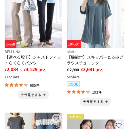
5%off
10%off
BELLUNA
alotta
【選べる股下】ジャストフィッ
【機能付】スキッパーとろみブ
トらくらくパンツ
ラウスチュニック
2,084
3,129
2,691
¥
¥
¥ 2,990
¥
～
(税込)
(税込)
11
colors
5
colors
COOL
685件
193件
チラ見をする
チラ見をする
イチオシ