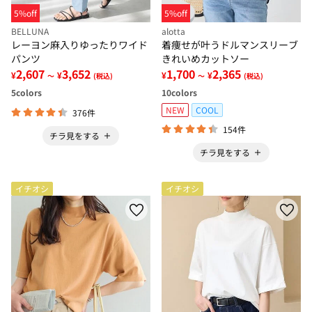
5%off
5%off
BELLUNA
alotta
レーヨン麻入りゆったりワイド
着痩せが叶うドルマンスリーブ
パンツ
きれいめカットソー
2,607
3,652
1,700
2,365
¥
¥
¥
¥
～
(税込)
～
(税込)
5
colors
10
colors
NEW
COOL
376件
154件
チラ見をする
チラ見をする
イチオシ
イチオシ