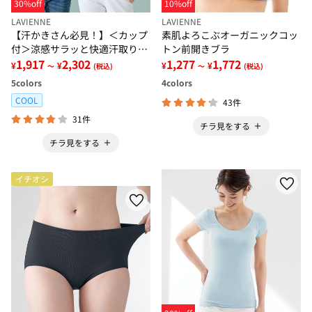
30%off
10%off
LAVIENNE
LAVIENNE
【汗かきさん必見！】＜カップ
素肌よろこぶオーガニックコッ
付＞涼感サラッと快適汗取りタ
トン前開きブラ
ンクトップインナー＜さらりラ
1,917
2,302
1,277
1,772
¥
¥
¥
¥
～
(税込)
～
(税込)
ボ＞
5
colors
4
colors
COOL
43件
31件
チラ見をする
チラ見をする
イチオシ