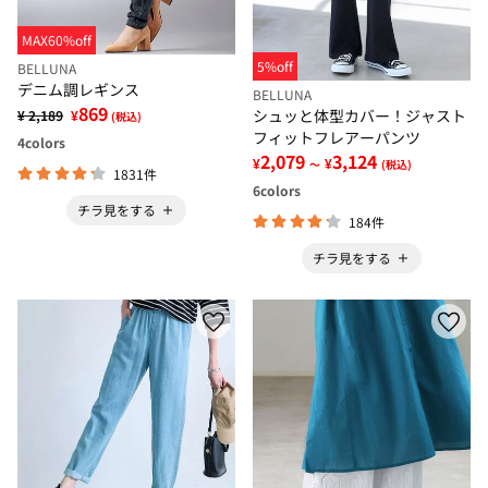
MAX60%off
5%off
BELLUNA
デニム調レギンス
BELLUNA
869
シュッと体型カバー！ジャスト
¥ 2,189
¥
(税込)
フィットフレアーパンツ
4
colors
2,079
3,124
¥
¥
～
(税込)
1831件
6
colors
チラ見をする
184件
チラ見をする