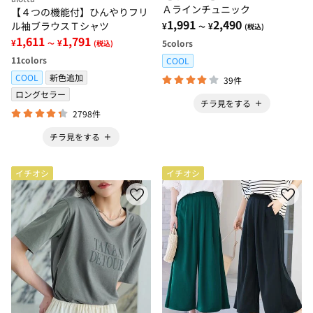
Ａラインチュニック
【４つの機能付】ひんやりフリ
1,991
2,490
ル袖ブラウスＴシャツ
¥
¥
～
(税込)
1,611
1,791
¥
¥
5
colors
～
(税込)
11
colors
COOL
COOL
新色追加
39件
ロングセラー
チラ見をする
2798件
チラ見をする
イチオシ
イチオシ