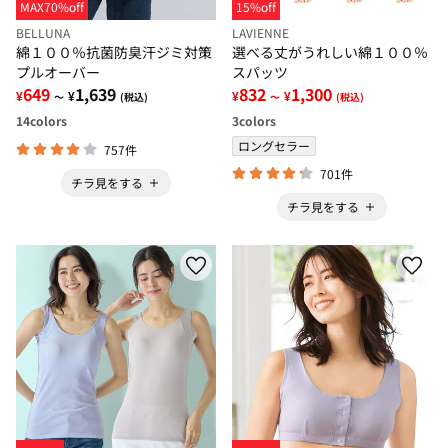
MAX70%off
15%off
BELLUNA
LAVIENNE
綿１００％抗菌防臭汗ジミ対策
選べる丈がうれしい綿１００％
プルオーバー
スパッツ
649
1,639
832
1,300
¥
¥
¥
¥
～
(税込)
～
(税込)
14
colors
3
colors
ロングセラー
757件
701件
チラ見をする
チラ見をする