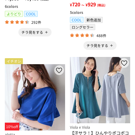
720
929
¥
¥
～
(税込)
6
colors
5
colors
よりどり
COOL
COOL
新色追加
292件
ロングセラー
チラ見をする
488件
チラ見をする
イチオシ
10%off
Viola e Viola
【汗サラ！】ひんやりポコポコ
alotta