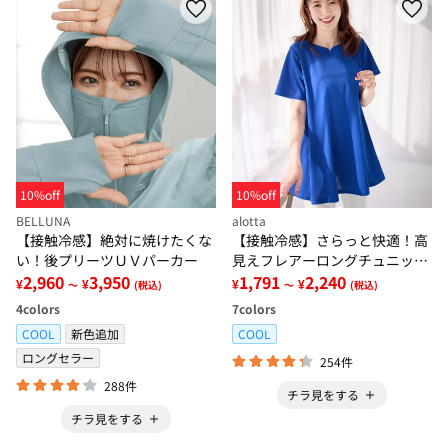
10%off
10%off
BELLUNA
alotta
【接触冷感】絶対に焼けたくな
【接触冷感】さらっと快適！高
い！後プリーツＵＶパーカー
見えフレアーロングチュニック
2,960
3,950
Ｔシャツ
1,791
2,240
¥
¥
¥
¥
～
(税込)
～
(税込)
4
colors
7
colors
COOL
新色追加
COOL
ロングセラー
254件
288件
チラ見をする
チラ見をする