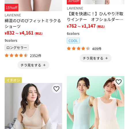
30%off
15%off
LAVIENNE
【夏を快適に！】ひんやり汗取
LAVIENNE
りインナー オフショルダー＜
綿混のびのびフィットミラクる
さらりラボ＞
762
1,147
ショーツ
¥
¥
～
(税込)
832
4,161
¥
¥
6
colors
～
(税込)
9
colors
COOL
ロングセラー
409件
2352件
チラ見をする
チラ見をする
イチオシ