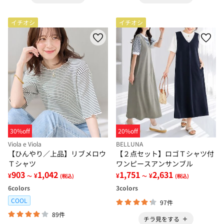
イチオシ
イチオシ
30%off
20%off
Viola e Viola
BELLUNA
【ひんやり／上品】リブメロウ
【２点セット】ロゴＴシャツ付
Ｔシャツ
ワンピースアンサンブル
903
1,042
1,751
2,631
¥
¥
¥
¥
～
(税込)
～
(税込)
6
colors
3
colors
COOL
97件
89件
チラ見をする