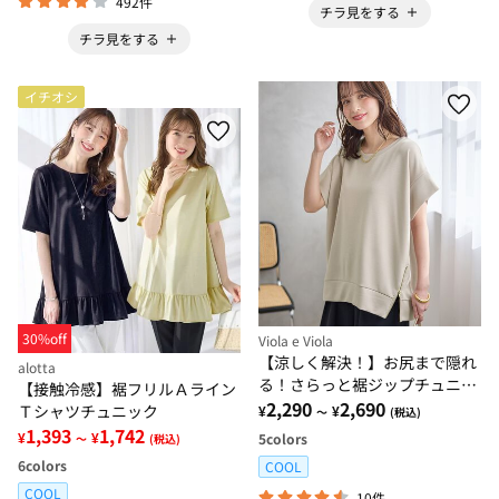
492件
チラ見をする
チラ見をする
イチオシ
30%off
Viola e Viola
【涼しく解決！】お尻まで隠れ
alotta
る！さらっと裾ジップチュニッ
【接触冷感】裾フリルＡライン
ク
2,290
2,690
Ｔシャツチュニック
¥
¥
～
(税込)
1,393
1,742
¥
¥
5
colors
～
(税込)
6
colors
COOL
COOL
10件