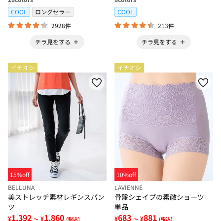
COOL
ロングセラー
COOL
2928件
213件
チラ見をする
チラ見をする
イチオシ
イチオシ
15%off
10%off
BELLUNA
LAVIENNE
美ストレッチ素材レギンスパン
骨盤シェイプの素敵ショーツ
ツ
単品
1,392
1,860
683
881
¥
¥
¥
¥
～
(税込)
～
(税込)