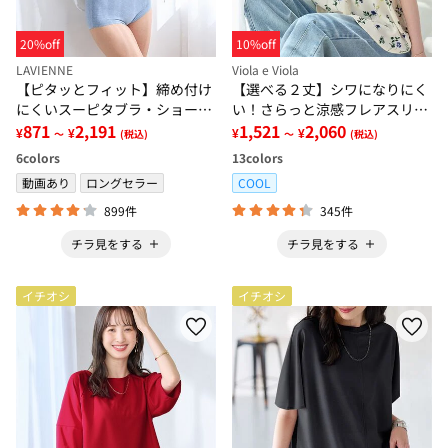
20%off
10%off
LAVIENNE
Viola e Viola
【ピタッとフィット】締め付け
【選べる２丈】シワになりにく
にくいスーピタブラ・ショーツ
い！さらっと涼感フレアスリー
（別売）
871
2,191
ブブラウス
1,521
2,060
¥
¥
¥
¥
～
(税込)
～
(税込)
6
colors
13
colors
動画あり
ロングセラー
COOL
899件
345件
チラ見をする
チラ見をする
イチオシ
イチオシ