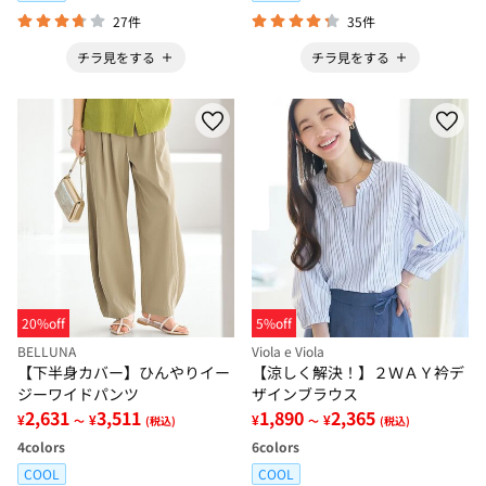
27件
35件
チラ見をする
チラ見をする
20%off
5%off
BELLUNA
Viola e Viola
【下半身カバー】ひんやりイー
【涼しく解決！】２ＷＡＹ衿デ
ジーワイドパンツ
ザインブラウス
2,631
3,511
1,890
2,365
¥
¥
¥
¥
～
(税込)
～
(税込)
4
colors
6
colors
COOL
COOL