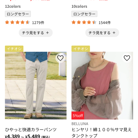
12
colors
10
colors
ロングセラー
ロングセラー
1279件
1544件
チラ見をする
チラ見をする
イチオシ
イチオシ
5%off
BELLUNA
ひやっと快適カラーパンツ
ヒンヤリ！綿１００％サマ見え
4,389
5,489
タンクトップ
¥
¥
～
(税込)