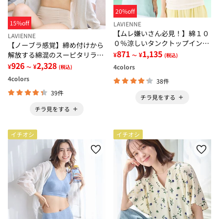
20%off
15%off
LAVIENNE
【ムレ嫌いさん必見！】綿１０
LAVIENNE
０％涼しいタンクトップインナ
【ノーブラ感覚】締め付けから
ー＜さらりラボ＞
871
1,135
解放する綿混のスーピタリラッ
¥
¥
～
(税込)
クスブラ・ショーツ（別売）
926
2,328
¥
¥
4
colors
～
(税込)
4
colors
38件
39件
チラ見をする
チラ見をする
イチオシ
イチオシ