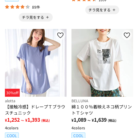
89件
チラ見をする
チラ見をする
30%off
alotta
BELLUNA
【接触冷感】ドレープＴブラウ
綿１００％着映えネコ柄プリン
スチュニック
トＴシャツ
1,252
1,393
1,089
1,639
¥
¥
¥
¥
～
(税込)
～
(税込)
4
colors
4
colors
COOL
COOL