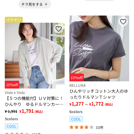
チラ見をする
イチオシ
10%off
10%off
BELLUNA
ひんやリッチコットン大人のゆ
Viola e Viola
ったりドルマンＴシャツ
【５つの機能付】ＵＶ対策に！
1,277
1,772
ひんやり ゆるドルマンカーデ
¥
¥
～
(税込)
ィガン
1,791
¥ 1,991
¥
6
colors
(税込)
5
colors
COOL
COOL
33件