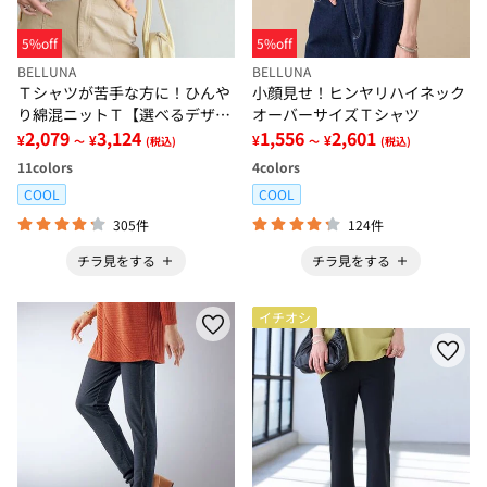
5%off
5%off
BELLUNA
BELLUNA
Ｔシャツが苦手な方に！ひんや
小顔見せ！ヒンヤリハイネック
り綿混ニットＴ【選べるデザイ
オーバーサイズＴシャツ
ン】
2,079
3,124
1,556
2,601
¥
¥
¥
¥
～
(税込)
～
(税込)
11
colors
4
colors
COOL
COOL
305件
124件
チラ見をする
チラ見をする
イチオシ