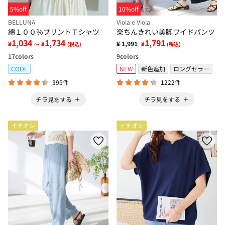
5%off
10%off
BELLUNA
Viola e Viola
綿１００％プリントＴシャツ
楽ちんきれい美脚ワイドパンツ
1,034
1,734
1,791
¥
¥
¥ 1,991
¥
～
(税込)
(税込)
17
colors
9
colors
COOL
NEW
新色追加
ロングセラー
395件
1222件
チラ見をする
チラ見をする
イチオシ
イチオシ