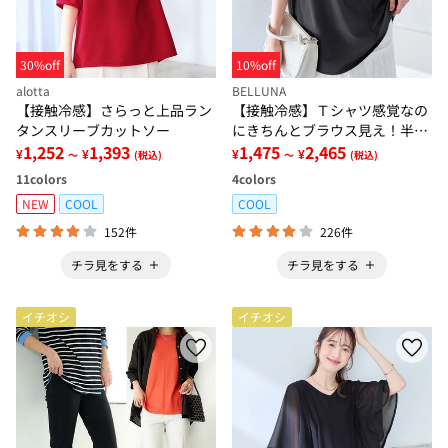
30%off
10%off
alotta
BELLUNA
【接触冷感】さらっと上品ラン
【接触冷感】Ｔシャツ感覚なの
タンスリーブカットソー
にきちんとブラウス見え！半袖
1,252
1,393
プルオーバー
1,475
2,465
¥
¥
¥
¥
～
(税込)
～
(税込)
11
colors
4
colors
NEW
COOL
COOL
152件
226件
チラ見をする
チラ見をする
イチオシ
イチオシ