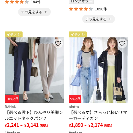
ロングセラー
184件
1096件
チラ見をする
チラ見をする
イチオシ
イチオシ
10%off
5%off
RANAN
alotta
【選べる股下】ひんやり美脚シ
【選べる丈】さらっと軽いサマ
ルエットタックパンツ
ーカーディガン
2,241
3,141
1,890
2,174
¥
¥
¥
¥
～
(税込)
～
(税込)
18
colors
8
colors