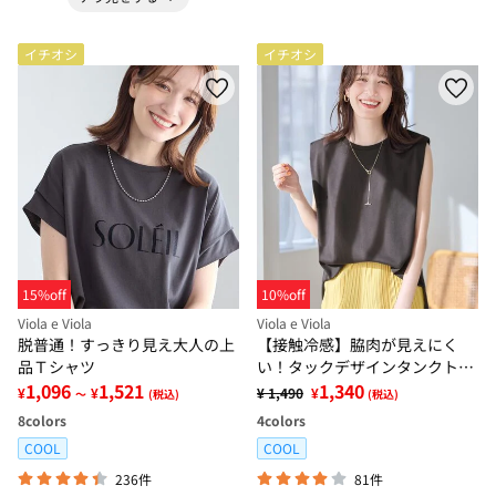
イチオシ
イチオシ
15%off
10%off
Viola e Viola
Viola e Viola
脱普通！すっきり見え大人の上
【接触冷感】脇肉が見えにく
品Ｔシャツ
い！タックデザインタンクトッ
1,096
1,521
プ
1,340
¥
¥
¥ 1,490
¥
～
(税込)
(税込)
8
colors
4
colors
COOL
COOL
236件
81件