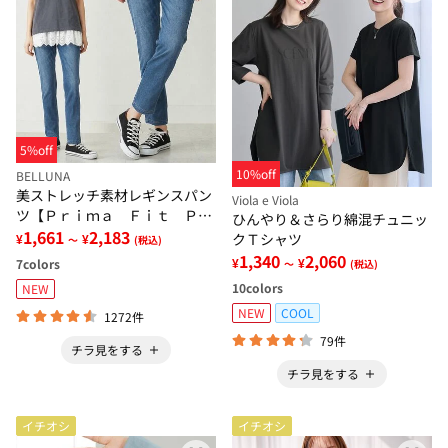
5%off
10%off
BELLUNA
美ストレッチ素材レギンスパン
Viola e Viola
ツ【Ｐｒｉｍａ Ｆｉｔ Ｐａ
ひんやり＆さらり綿混チュニッ
ｎｔｓ】
1,661
2,183
クＴシャツ
¥
¥
～
(税込)
1,340
2,060
¥
¥
7
colors
～
(税込)
10
colors
NEW
NEW
COOL
1272件
79件
チラ見をする
チラ見をする
イチオシ
イチオシ