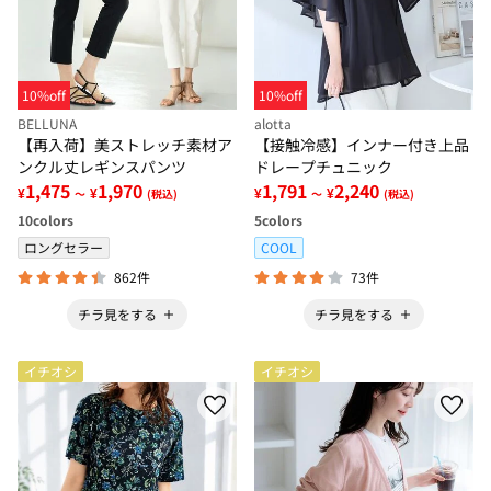
10%off
10%off
BELLUNA
alotta
【再入荷】美ストレッチ素材ア
【接触冷感】インナー付き上品
ンクル丈レギンスパンツ
ドレープチュニック
1,475
1,970
1,791
2,240
¥
¥
¥
¥
～
(税込)
～
(税込)
10
colors
5
colors
ロングセラー
COOL
862件
73件
チラ見をする
チラ見をする
イチオシ
イチオシ