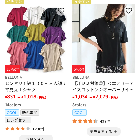
イチオシ
イチオシ
15%off
5%off
BELLUNA
BELLUNA
ヒンヤリ！綿１００％大人顔サ
【汗ジミ対策◎】＜エアリーア
マ見えＴシャツ
イスコットン＞オーバーサイズ
831
1,018
Ｔシャツ【選べる袖丈】
1,034
2,079
¥
¥
¥
¥
～
(税込)
～
(税込)
14
colors
8
colors
COOL
新色追加
COOL
ロングセラー
437件
1206件
チラ見をする
チラ見をする