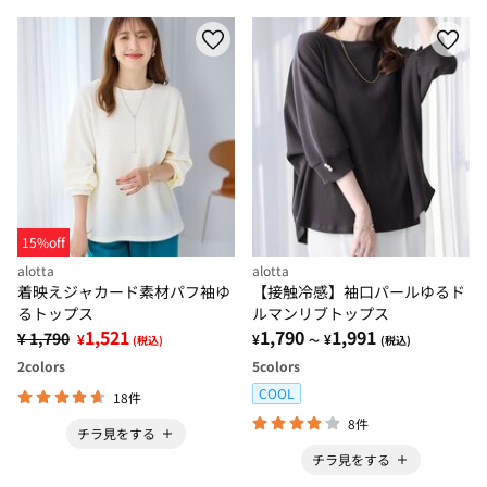
15%off
alotta
alotta
着映えジャカード素材パフ袖ゆ
【接触冷感】袖口パールゆるド
るトップス
ルマンリブトップス
1,521
1,790
1,991
¥ 1,790
¥
¥
¥
(税込)
～
(税込)
2
colors
5
colors
COOL
18件
8件
チラ見をする
チラ見をする