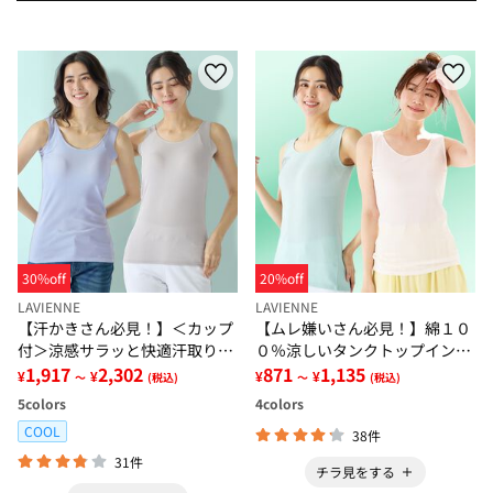
30%off
20%off
LAVIENNE
LAVIENNE
【汗かきさん必見！】＜カップ
【ムレ嫌いさん必見！】綿１０
付＞涼感サラッと快適汗取りタ
０％涼しいタンクトップインナ
ンクトップインナー＜さらりラ
1,917
2,302
ー＜さらりラボ＞
871
1,135
¥
¥
¥
¥
～
(税込)
～
(税込)
ボ＞
5
colors
4
colors
COOL
38件
31件
チラ見をする