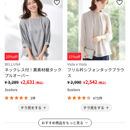
20%off
15%off
BELLUNA
Viola e Viola
ネックレス付！異素材裾タック
フリル衿シフォンタックブラウ
プルオーバー
ス
2,631
2,542
¥ 3,289
¥ 2,990
¥
¥
(税込)
(税込)
3
colors
6
colors
3件
475件
チラ見をする
チラ見をする
おすすめ商品をもっと見る