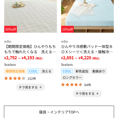
30%off
10%off
iellio
iellio
【期間限定価格】ひんやりもち
ひんやり冷感敷パッド一体型Ｂ
もちで触れたくなる 洗えるラ
ＯＸシーツ＜洗える・接触冷
グ＜低反発・滑りにくい・接触
2,792
4,193
感・抗菌防臭・時短・家事楽・
2,691
4,220
¥
¥
¥
¥
～
(税込)
～
(税込)
冷感・防ダニ・カーペット＞
ボックスシーツ・寝苦しさ対策
5
colors
5
colors
＞
期間限定価格
COOL
洗える
COOL
新色追加
動画あり
ロングセラー
152件
64件
チラ見をする
チラ見をする
寝具・インテリアTOPへ