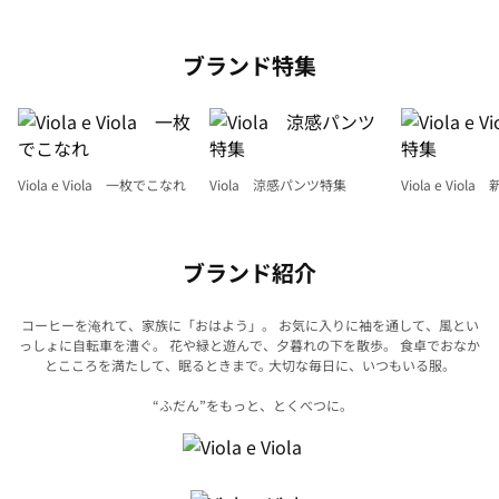
ブランド特集
Viola e Viola 一枚でこなれ
Viola 涼感パンツ特集
Viola e Viol
ブランド紹介
コーヒーを淹れて、家族に「おはよう」。 お気に入りに袖を通して、風とい
っしょに自転車を漕ぐ。
花や緑と遊んで、夕暮れの下を散歩。 食卓でおなか
とこころを満たして、眠るときまで｡
大切な毎日に、いつもいる服。
“ふだん”をもっと、とくべつに｡