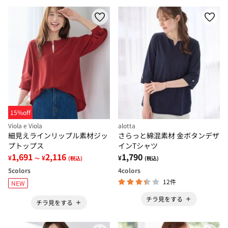
15%off
Viola e Viola
alotta
細見えラインリップル素材ジッ
さらっと綿混素材 金ボタンデザ
プトップス
インTシャツ
1,691
2,116
1,790
¥
¥
¥
～
(税込)
(税込)
5
colors
4
colors
12件
NEW
チラ見をする
チラ見をする