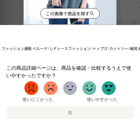
この画像で商品を探す
ファッション通販 ベルーナ
レディースファッション
トップス
カットソー
細見
1
この商品詳細ページは、商品を確認・比較するうえで使
か
いやすかったですか？
ら
5
ま
で
使いにくかった
使いやすかった
の
オ
次
プ
シ
ョ
ン