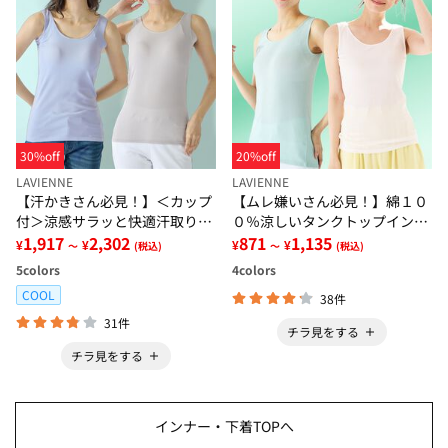
30%off
20%off
LAVIENNE
LAVIENNE
【汗かきさん必見！】＜カップ
【ムレ嫌いさん必見！】綿１０
付＞涼感サラッと快適汗取りタ
０％涼しいタンクトップインナ
ンクトップインナー＜さらりラ
1,917
2,302
ー＜さらりラボ＞
871
1,135
¥
¥
¥
¥
～
(税込)
～
(税込)
ボ＞
5
colors
4
colors
COOL
38件
31件
チラ見をする
チラ見をする
インナー・下着TOPへ