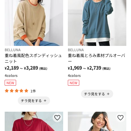
BELLUNA
BELLUNA
重ね着風配色スポンディッシュ
重ね着風とろみ素材プルオーバ
ニット
ー
2,189
3,289
1,969
2,739
¥
¥
¥
¥
～
(税込)
～
(税込)
4
colors
4
colors
NEW
NEW
1件
チラ見をする
チラ見をする