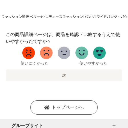
ファッション通販 ベルーナ
レディースファッション
パンツ
ワイドパンツ・ガウ
1
この商品詳細ページは、商品を確認・比較するうえで使
か
いやすかったですか？
ら
5
ま
で
使いにくかった
使いやすかった
の
オ
次
プ
シ
ョ
ン
を
トップページへ
選
択
し
グループサイト