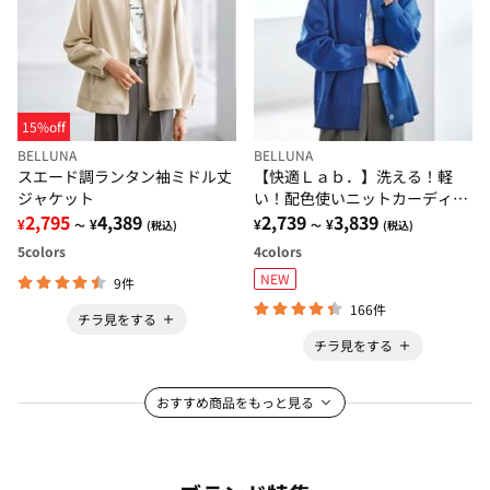
15%off
BELLUNA
BELLUNA
スエード調ランタン袖ミドル丈
【快適Ｌａｂ．】洗える！軽
ジャケット
い！配色使いニットカーディガ
2,795
4,389
ン
2,739
3,839
¥
¥
¥
¥
～
(税込)
～
(税込)
5
colors
4
colors
NEW
9件
166件
チラ見をする
チラ見をする
おすすめ商品をもっと見る