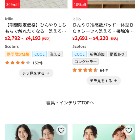
30%off
10%off
iellio
iellio
【期間限定価格】ひんやりもち
ひんやり冷感敷パッド一体型Ｂ
もちで触れたくなる 洗えるラ
ＯＸシーツ＜洗える・接触冷
グ＜低反発・滑りにくい・接触
2,792
4,193
感・抗菌防臭・時短・家事楽・
2,691
4,220
¥
¥
¥
¥
～
(税込)
～
(税込)
冷感・防ダニ・カーペット＞
ボックスシーツ・寝苦しさ対策
5
colors
5
colors
＞
期間限定価格
COOL
洗える
COOL
新色追加
動画あり
ロングセラー
152件
64件
チラ見をする
チラ見をする
寝具・インテリアTOPへ