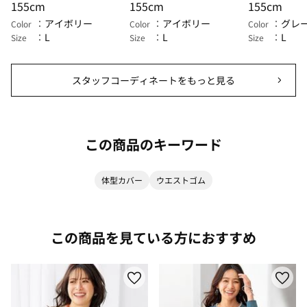
155cm
155cm
155cm
アイボリー
アイボリー
グレ
Color
Color
Color
L
L
L
Size
Size
Size
スタッフコーディネートをもっと見る
この商品のキーワード
体型カバー
ウエストゴム
この商品を見ている方におすすめ