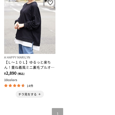
A HAPPY MARILYN
【Ｌ～１０Ｌ】ゆるっと楽ち
ん！重ね着風ミニ裏毛プルオー
バー
2,890
¥
(税込)
10
colors
14件
チラ見をする
1