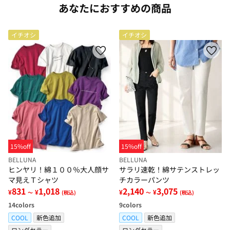
あなたにおすすめの商品
イチオシ
イチオシ
15%off
15%off
BELLUNA
BELLUNA
ヒンヤリ！綿１００％大人顔サ
サラリ速乾！綿サテンストレッ
マ見えＴシャツ
チカラーパンツ
831
1,018
2,140
3,075
¥
¥
¥
¥
～
(税込)
～
(税込)
14
colors
9
colors
COOL
新色追加
COOL
新色追加
ロングセラー
ロングセラー