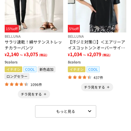
15%off
5%off
BELLUNA
BELLUNA
サラリ速乾！綿サテンストレッ
【汗ジミ対策◎】＜エアリーア
チカラーパンツ
イスコットン＞オーバーサイズ
2,140
3,075
Ｔシャツ【選べる袖丈】
1,034
2,079
¥
¥
¥
¥
～
(税込)
～
(税込)
9
colors
8
colors
イチオシ
COOL
新色追加
イチオシ
COOL
ロングセラー
437件
1096件
チラ見をする
チラ見をする
もっと見る