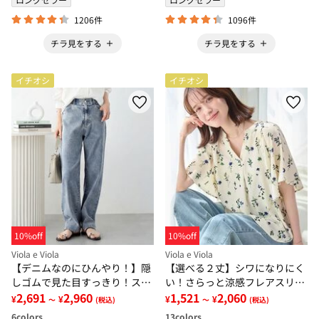
1206件
1096件
チラ見をする
チラ見をする
イチオシ
イチオシ
10%off
10%off
Viola e Viola
Viola e Viola
【デニムなのにひんやり！】隠
【選べる２丈】シワになりにく
しゴムで見た目すっきり！スト
い！さらっと涼感フレアスリー
レッチ楽ちんデニム
2,691
2,960
ブブラウス
1,521
2,060
¥
¥
¥
¥
～
(税込)
～
(税込)
6
colors
13
colors