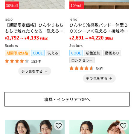
30%off
10%off
iellio
iellio
【期間限定価格】ひんやりもち
ひんやり冷感敷パッド一体型Ｂ
もちで触れたくなる 洗えるラ
ＯＸシーツ＜洗える・接触冷
グ＜低反発・滑りにくい・接触
2,792
4,193
感・抗菌防臭・時短・家事楽・
2,691
4,220
¥
¥
¥
¥
～
(税込)
～
(税込)
冷感・防ダニ・カーペット＞
ボックスシーツ・寝苦しさ対策
5
colors
5
colors
＞
期間限定価格
COOL
洗える
COOL
新色追加
動画あり
ロングセラー
152件
64件
チラ見をする
チラ見をする
寝具・インテリアTOPへ