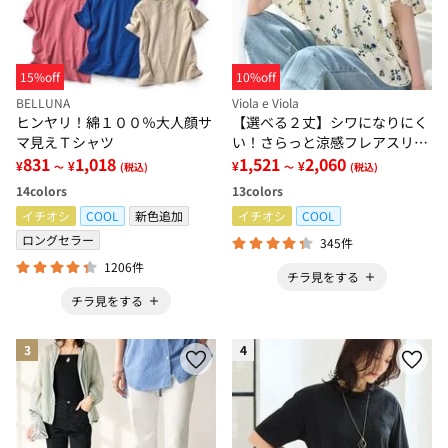
15%off
10%off
BELLUNA
Viola e Viola
ヒンヤリ！綿１００％大人顔サ
【選べる２丈】シワになりにく
マ見えＴシャツ
い！さらっと涼感フレアスリー
831
1,018
ブブラウス
1,521
2,060
¥
¥
¥
¥
～
(税込)
～
(税込)
14
colors
13
colors
イチオシ
COOL
新色追加
イチオシ
COOL
ロングセラー
345件
1206件
チラ見をする
チラ見をする
3
4