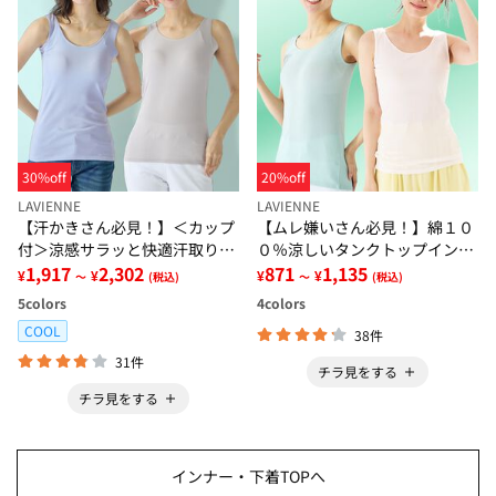
30%off
20%off
LAVIENNE
LAVIENNE
【汗かきさん必見！】＜カップ
【ムレ嫌いさん必見！】綿１０
付＞涼感サラッと快適汗取りタ
０％涼しいタンクトップインナ
ンクトップインナー＜さらりラ
1,917
2,302
ー＜さらりラボ＞
871
1,135
¥
¥
¥
¥
～
(税込)
～
(税込)
ボ＞
5
colors
4
colors
COOL
38件
31件
チラ見をする
チラ見をする
インナー・下着TOPへ