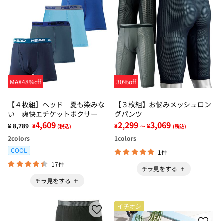
MAX48%off
30%off
【４枚組】ヘッド 夏も染みな
【３枚組】お悩みメッシュロン
い 爽快エチケットボクサー
グパンツ
4,609
2,299
3,069
¥ 8,789
¥
¥
¥
(税込)
～
(税込)
2
colors
1
colors
COOL
1件
17件
チラ見をする
チラ見をする
イチオシ