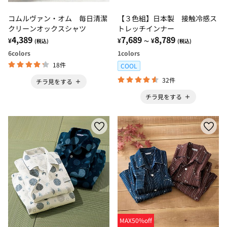
コムルヴァン・オム 毎日清潔
【３色組】日本製 接触冷感ス
クリーンオックスシャツ
トレッチインナー
4,389
7,689
8,789
¥
¥
¥
(税込)
～
(税込)
6
colors
1
colors
18件
COOL
32件
チラ見をする
チラ見をする
MAX50%off