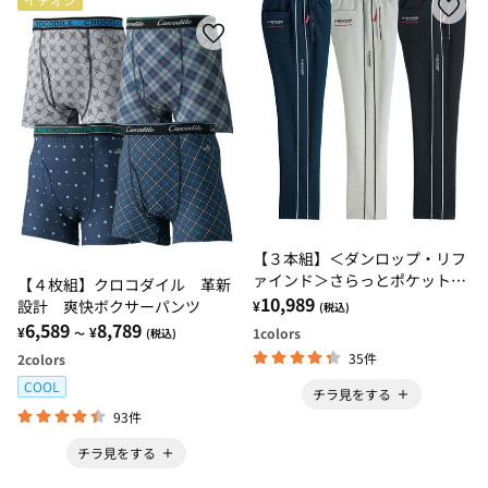
【３本組】＜ダンロップ・リフ
ァインド＞さらっとポケット安
【４枚組】クロコダイル 革新
心リラックスパンツ
10,989
設計 爽快ボクサーパンツ
¥
(税込)
6,589
8,789
¥
¥
1
colors
～
(税込)
35件
2
colors
COOL
チラ見をする
93件
チラ見をする