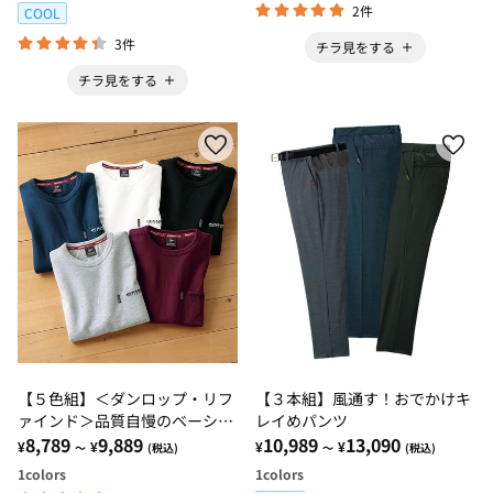
2件
COOL
3件
チラ見をする
チラ見をする
【５色組】＜ダンロップ・リフ
【３本組】風通す！おでかけキ
ァインド＞品質自慢のベーシッ
レイめパンツ
クＴシャツ
8,789
9,889
10,989
13,090
¥
¥
¥
¥
～
(税込)
～
(税込)
1
colors
1
colors