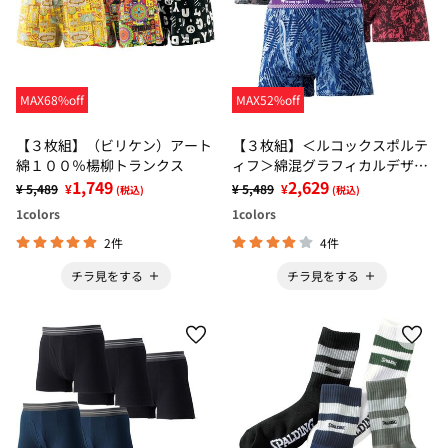
MAX68%off
MAX52%off
【３枚組】（ビリケン）アート
【３枚組】＜ルコックスポルテ
綿１００％楊柳トランクス
ィフ＞綿混グラフィカルデザイ
1,749
ンボクサー
2,629
¥ 5,489
¥
¥ 5,489
¥
(税込)
(税込)
1
colors
1
colors
2件
4件
チラ見をする
チラ見をする