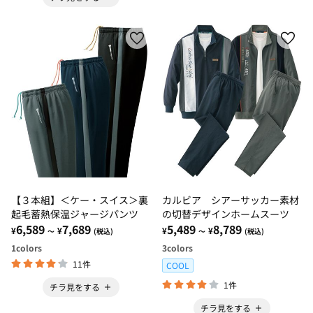
【３本組】＜ケー・スイス＞裏
カルビア シアーサッカー素材
起毛蓄熱保温ジャージパンツ
の切替デザインホームスーツ
6,589
7,689
5,489
8,789
¥
¥
¥
¥
～
(税込)
～
(税込)
1
colors
3
colors
11件
COOL
1件
チラ見をする
チラ見をする