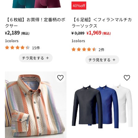
40%off
【６枚組】お買得！定番柄のボ
【６足組】＜フィラ＞マルチカ
クサー
ラーソックス
2,189
1,969
¥
¥ 3,289
¥
(税込)
(税込)
1
colors
1
colors
15件
2件
チラ見をする
チラ見をする