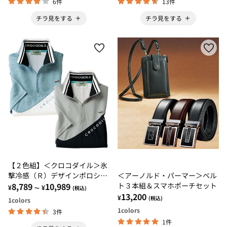
6件
13件
チラ見をする
チラ見をする
【２色組】＜クロコダイル＞氷
撃冷感（Ｒ）デザインポロシャ
＜アーノルド・パーマー＞ベル
ツ
8,789
10,989
ト３本組＆スマホポーチセット
¥
¥
～
(税込)
13,200
¥
(税込)
1
colors
1
colors
3件
1件