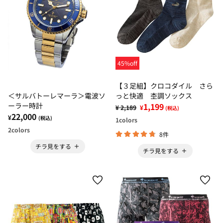
45%off
【３足組】クロコダイル さら
＜サルバトーレマーラ＞電波ソ
っと快適 杢調ソックス
ーラー時計
1,199
¥ 2,189
¥
(税込)
22,000
¥
(税込)
1
colors
2
colors
8件
チラ見をする
チラ見をする