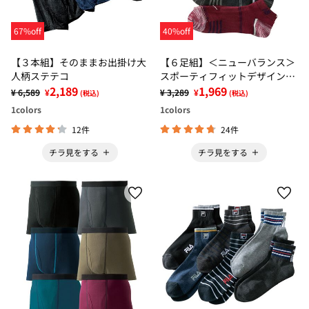
67%off
40%off
【３本組】そのままお出掛け大
【６足組】＜ニューバランス＞
人柄ステテコ
スポーティフィットデザインソ
2,189
ックス
1,969
¥ 6,589
¥
¥ 3,289
¥
(税込)
(税込)
1
colors
1
colors
12件
24件
チラ見をする
チラ見をする