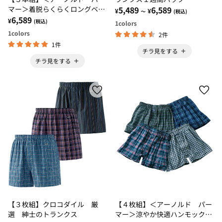
マー＞着脱らくらくロングベル
5,489
6,589
¥
¥
～
(税込)
ト
6,589
¥
(税込)
1
colors
1
colors
2件
1件
チラ見をする
チラ見をする
【３枚組】クロコダイル 厳
【４枚組】＜アーノルド パー
選 紳士のトランクス
マー＞涼やか快適ハンモックト