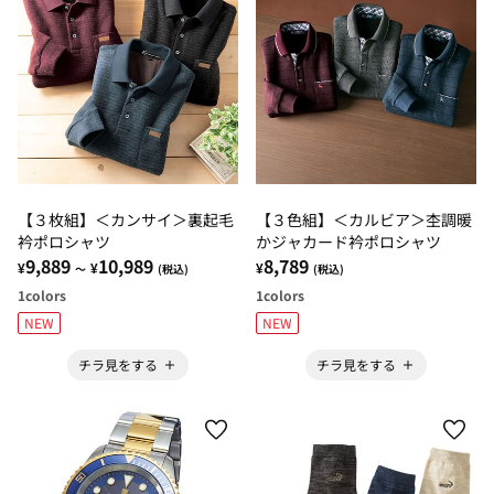
【３枚組】＜カンサイ＞裏起毛
【３色組】＜カルビア＞杢調暖
衿ポロシャツ
かジャカード衿ポロシャツ
9,889
10,989
8,789
¥
¥
¥
～
(税込)
(税込)
1
colors
1
colors
NEW
NEW
チラ見をする
チラ見をする