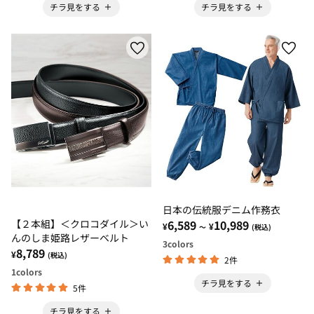
チラ見をする
チラ見をする
日本の伝統服デニム作務衣
【２本組】＜クロコダイル＞い
6,589
10,989
¥
¥
～
(税込)
んのしま姫路レザーベルト
3
colors
8,789
¥
(税込)
2件
1
colors
チラ見をする
5件
チラ見をする