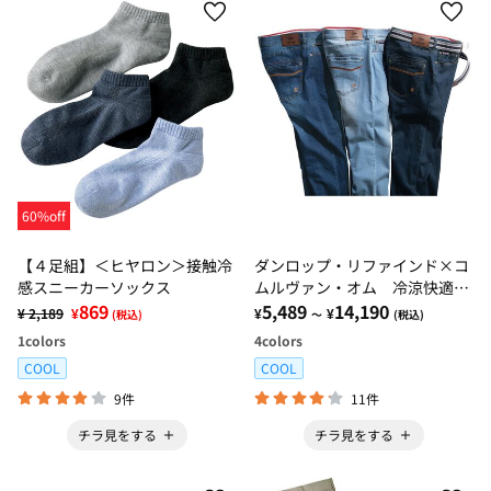
60%off
【４足組】＜ヒヤロン＞接触冷
ダンロップ・リファインド×コ
感スニーカーソックス
ムルヴァン・オム 冷涼快適プ
869
レミアムジーンズ
5,489
14,190
¥ 2,189
¥
¥
¥
(税込)
～
(税込)
1
colors
4
colors
COOL
COOL
9件
11件
チラ見をする
チラ見をする