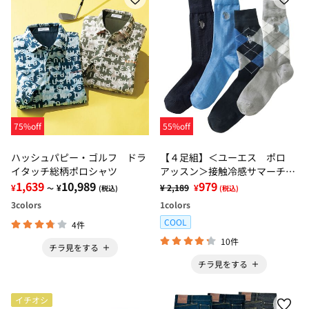
75%off
55%off
ハッシュパピー・ゴルフ ドラ
【４足組】＜ユーエス ポロ
イタッチ総柄ポロシャツ
アッスン＞接触冷感サマーチェ
1,639
10,989
ックソックス
979
¥
¥
¥ 2,189
¥
～
(税込)
(税込)
3
colors
1
colors
COOL
4件
10件
チラ見をする
チラ見をする
イチオシ