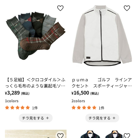
【５足組】＜クロコダイル＞ふ
ｐｕｍａ ゴルフ ラインア
っくら毛布のような裏起毛ソッ
クセント スポーティージャケ
クス
3,289
ット
16,500
¥
¥
(税込)
(税込)
1
colors
2
colors
1件
1件
チラ見をする
チラ見をする