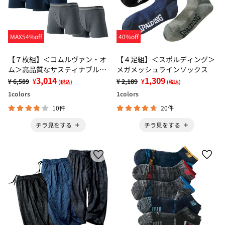
MAX54%off
40%off
【７枚組】＜コムルヴァン・オ
【４足組】＜スポルディング＞
ム＞高品質なサスティナブル綿
メガメッシュラインソックス
素材ボクサーパンツ
3,014
1,309
¥ 6,589
¥
¥ 2,189
¥
(税込)
(税込)
1
colors
1
colors
10件
20件
チラ見をする
チラ見をする