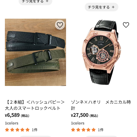
チラ見をする
チラ見をする
【２本組】＜ハッシュパピー＞
ゾンネ×ハオリ メカニカル時
大人のスマートロックベルト
計
6,589
27,500
¥
¥
(税込)
(税込)
1
colors
1
colors
1件
1件