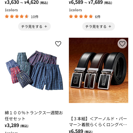
3,630
4,620
ランクス
6,589
7,689
¥
¥
¥
¥
～
(税込)
～
(税込)
1
colors
1
colors
10件
6件
チラ見をする
チラ見をする
綿１００％トランクス一週間お
任せセット
【３本組】＜アーノルド・パー
3,289
マー＞着脱らくらくロングベル
¥
(税込)
ト
6,589
¥
(税込)
1
colors