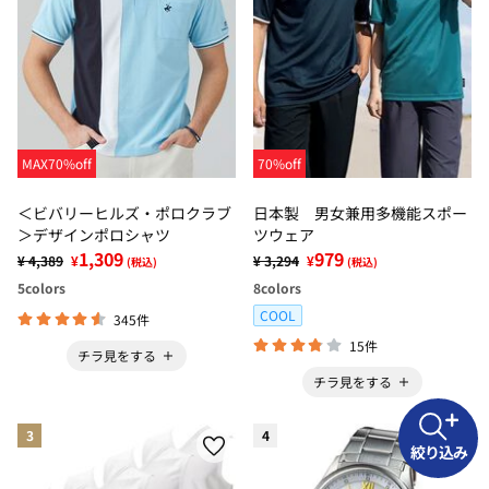
MAX70%off
70%off
＜ビバリーヒルズ・ポロクラブ
日本製 男女兼用多機能スポー
＞デザインポロシャツ
ツウェア
1,309
979
¥ 4,389
¥
¥ 3,294
¥
(税込)
(税込)
5
colors
8
colors
COOL
345件
15件
チラ見をする
チラ見をする
3
4
絞り込み