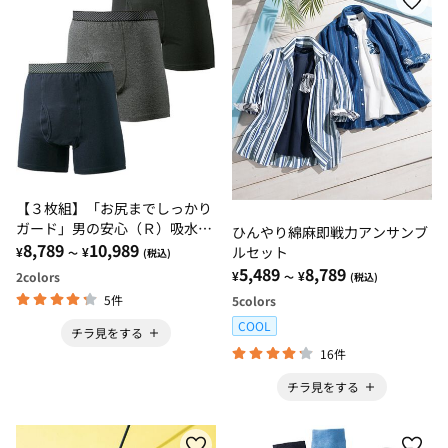
【３枚組】「お尻までしっかり
ガード」男の安心（Ｒ）吸水パ
ひんやり綿麻即戦力アンサンブ
ンツ
8,789
10,989
ルセット
¥
¥
～
(税込)
5,489
8,789
¥
¥
2
colors
～
(税込)
5件
5
colors
COOL
チラ見をする
16件
チラ見をする