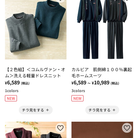
【２色組】＜コムルヴァン・オ
カルビア 肌側綿１００％裏起
ム＞洗える軽量ドレスニット
毛ホームスーツ
6,589
6,589
10,989
¥
¥
¥
(税込)
～
(税込)
1
colors
3
colors
NEW
NEW
チラ見をする
チラ見をする