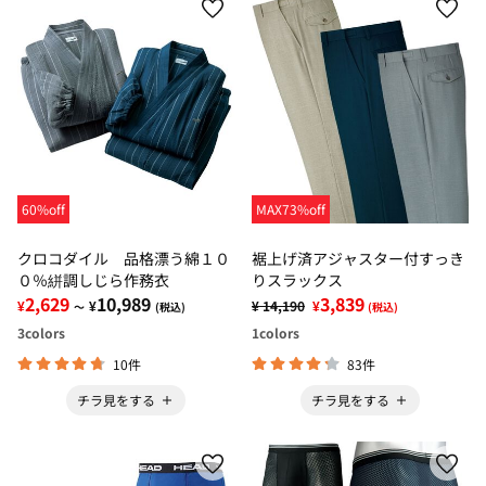
60%off
MAX73%off
クロコダイル 品格漂う綿１０
裾上げ済アジャスター付すっき
０％絣調しじら作務衣
りスラックス
2,629
10,989
3,839
¥
¥
¥ 14,190
¥
～
(税込)
(税込)
3
colors
1
colors
10件
83件
チラ見をする
チラ見をする