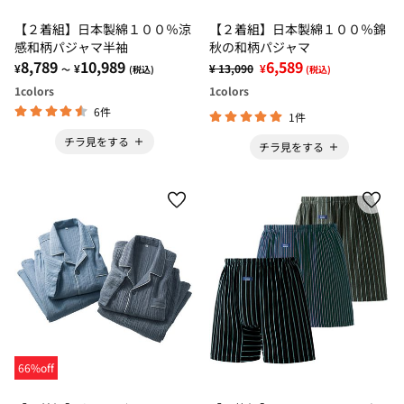
【２着組】日本製綿１００％涼
【２着組】日本製綿１００％錦
感和柄パジャマ半袖
秋の和柄パジャマ
8,789
10,989
6,589
¥
¥
¥ 13,090
¥
～
(税込)
(税込)
1
colors
1
colors
6件
1件
チラ見をする
チラ見をする
66%off