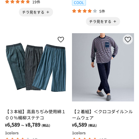
19件
COOL
5件
チラ見をする
チラ見をする
【３本組】高島ちぢみ使用綿１
【２着組】＜クロコダイル＞ル
００％楊柳ステテコ
ームウェア
6,589
8,789
6,589
¥
¥
¥
～
(税込)
(税込)
1
colors
1
colors