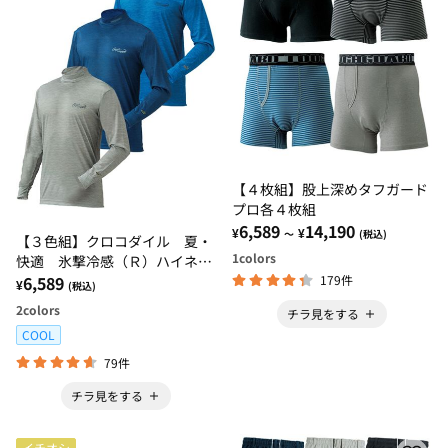
【４枚組】股上深めタフガード
プロ各４枚組
6,589
14,190
¥
¥
～
(税込)
【３色組】クロコダイル 夏・
1
colors
快適 氷撃冷感（Ｒ）ハイネッ
ク３色組（長袖 半袖）
6,589
179件
¥
(税込)
2
colors
チラ見をする
COOL
79件
チラ見をする
イチオシ