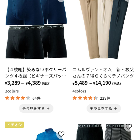
【４枚組】染みないボクサーパ
コムルヴァン・オム 新・お父
ンツ４枚組（ビギナーズパッ
さんの７得らくらくチノパンツ
ク）
3,289
4,389
5,489
14,190
¥
¥
¥
¥
～
(税込)
～
(税込)
2
colors
4
colors
64件
229件
チラ見をする
チラ見をする
イチオシ