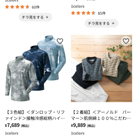
1
colors
60件
85件
チラ見をする
チラ見をする
【３色組】＜ダンロップ・リフ
【２着組】＜アーノルド パー
ァインド＞接触冷感総柄ハイネ
マー＞肌側綿１００％こだわり
ック
7,689
リラックスパジャマ
9,889
¥
¥
(税込)
(税込)
1
colors
1
colors