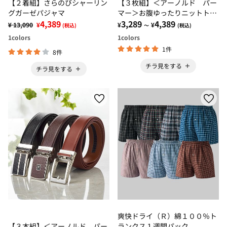
【２着組】さらのびシャーリン
【３枚組】＜アーノルド パー
グガーゼパジャマ
マー＞お腹ゆったりニットトラ
4,389
ンクスパンツ
3,289
4,389
¥ 13,090
¥
¥
¥
(税込)
～
(税込)
1
colors
1
colors
1件
8件
チラ見をする
チラ見をする
爽快ドライ（Ｒ）綿１００％ト
【３本組】＜アーノルド パー
ランクス１週間パック