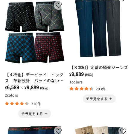
【３本組】定番の極楽ジーンズ
9,889
【４枚組】デービッド ヒック
¥
(税込)
ス 革新設計 パッドのない吸
1
colors
水ボクサーパンツ
6,589
9,889
¥
¥
～
(税込)
203件
2
colors
チラ見をする
210件
チラ見をする