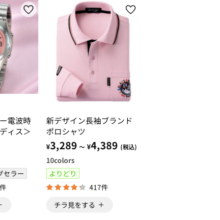
新デザイン長袖ブランド
ー電波時
ポロシャツ
ディス＞
3,289
4,389
¥
¥
～
(税込)
)
10
colors
よりどり
グセラー
417件
0件
チラ見をする