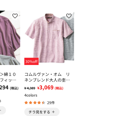
30%off
＞綿１０
コムルヴァン・オム リ
フィット
ネンブレンド大人の杢調
ポロ(半袖・長袖)
294
3,069
¥
(税込)
¥ 4,389
(税込)
4
colors
件
29件
チラ見をする