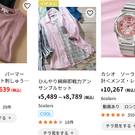
イチオシ
ド パーマー
カシオ ソーラ
ト刺しゅうベ
計＜メンズ・レ
ひんやり綿麻即戦力アン
シャツ
サンブルセット
639
10,267
¥
(税込)
(税込
5,489
8,789
¥
¥
～
(税込)
6
colors
5
colors
動画あり
ロン
39件
COOL
35
する
16件
チラ見をする
チラ見をする