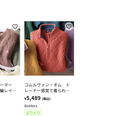
パーマー
コムルヴァン・オム ト
編レイヤ
レーナー感覚で着られる
ハーフジップセーター
5,489
¥
(税込)
6
colors
よりどり