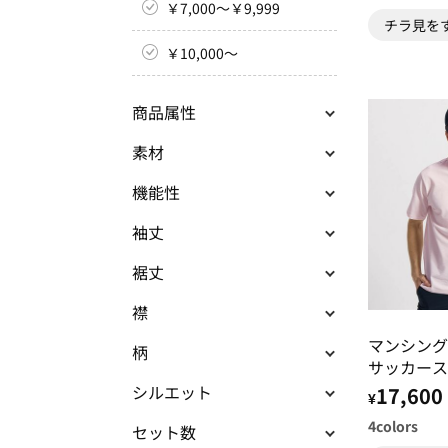
￥7,000～￥9,999
チラ見を
￥10,000～
商品属性
素材
機能性
袖丈
裾丈
襟
マンシング
柄
サッカース
付き半袖ポ
シルエット
17,600
¥
4
colors
セット数