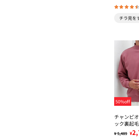
チラ見を
50%off
チャンピオ
ック裏起毛
2,
¥
¥ 5,489