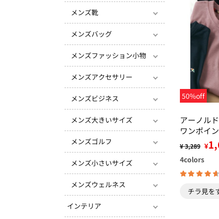
メンズ靴
メンズバッグ
メンズファッション小物
メンズアクセサリー
50%off
メンズビジネス
アーノル
メンズ大きいサイズ
ワンポイン
ーシックＴ
メンズゴルフ
1,
¥
¥ 3,289
4
colors
メンズ小さいサイズ
メンズウェルネス
チラ見を
インテリア