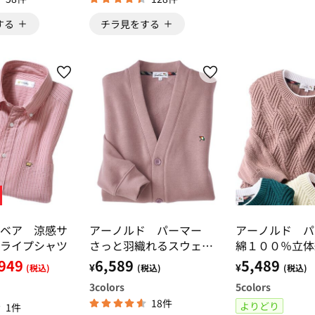
する
チラ見をする
ベア 涼感サ
アーノルド パーマー
アーノルド 
ライプシャツ
さっと羽織れるスウェッ
綿１００％立体
トカーデ
ードセーター
949
6,589
5,489
¥
¥
(税込)
(税込)
(税込)
3
colors
5
colors
18件
よりどり
1件