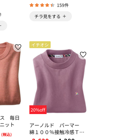
159件
件
チラ見をする
イチオシ
20%off
ス 毎日
ニット
アーノルド パーマー
綿１００％接触冷感Ｔシ
(税込)
ャツ