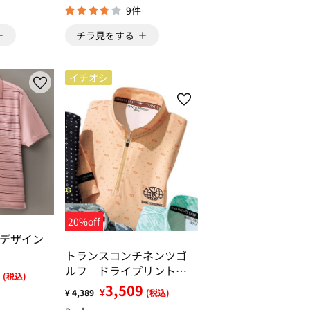
9件
チラ見をする
イチオシ
20%off
デザイン
トランスコンチネンツゴ
ルフ ドライプリントハ
(税込)
ーフジップ
3,509
¥
¥ 4,389
(税込)