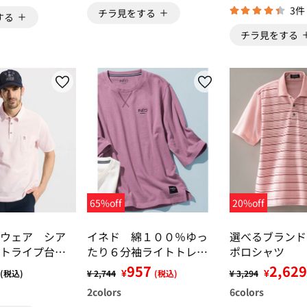
3件
チラ見をする
する
チラ見をする
65%off
20%off
ウェア シア
イネド 綿１００％ゆっ
選べるブランド
トライプ台襟
たり６分袖ライトトレー
ポロシャツ
ロシャツ
ナー
957
2,629
¥
¥
(税込)
¥ 2,744
(税込)
¥ 3,294
2
colors
6
colors