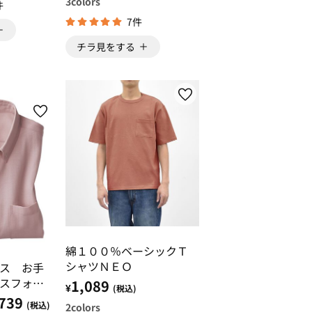
3
colors
件
7件
チラ見をする
綿１００％ベーシックＴ
シャツＮＥＯ
ス お手
スフォー
1,089
¥
(税込)
739
(税込)
2
colors