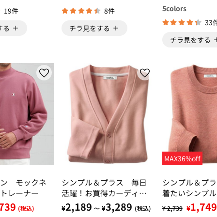
5
colors
19件
8件
33
する
チラ見をする
チラ見をする
MAX36%off
ン モックネ
シンプル＆プラス 毎日
シンプル＆プラ
トレーナー
活躍！お買得カーディガ
着たいシンプル
ン
739
2,189
3,289
1,749
¥
¥
¥
(税込)
～
(税込)
¥ 2,739