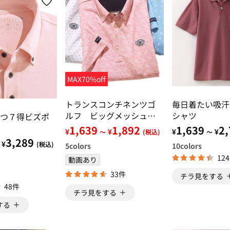
MAX70%off
トランスコンチネンツゴ
毎日着たい吸汗
ルフ ビッグメッシュ夏
シャツ
つ７得ビズポ
専用ゴルフシャツ
1,639
1,892
1,639
2,
¥
¥
¥
¥
～
(税込)
～
3,289
¥
(税込)
5
colors
10
colors
12
動画あり
33件
チラ見をする
48件
チラ見をする
する