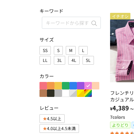
キーワード
イチオシ
サイズ
SS
S
M
L
LL
3L
4L
5L
カラー
フレンチリ
カジュアル
4,389
レビュー
¥
～
7
colors
4.5以上
よりどり
4.0以上4.5未満