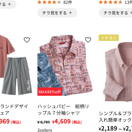
82件
13
する
チラ見をする
チラ見をする
イチオシ
MAX48%off
ランドデザイ
ハッシュパピー 総柄リ
ェア
ップル７分袖シャツ
シンプル＆プラ
入れ簡単オック
969
4,609
¥
(税込)
¥ 8,789
(税込)
ドシャツ
2,189
2,
¥
¥
～
2
colors