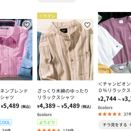
イチオシ
＜チャンピオン
０％リラックス
ネンブレンド
ざっくり木綿のゆったり
５分袖Ｔシャツ
シャツ
リラックスシャツ
2,744
3,
¥
¥
～
5,489
4,389
5,489
¥
¥
¥
(税込)
～
(税込)
6
colors
37
6
colors
COOL
よりどり
チラ見をする
58件
128件