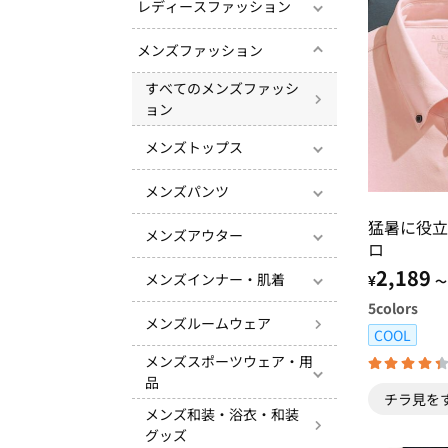
レディースファッション
メンズファッション
すべてのメンズファッシ
ョン
メンズトップス
メンズパンツ
猛暑に役立
メンズアウター
ロ
2,189
メンズインナー・肌着
¥
～
5
colors
メンズルームウェア
COOL
メンズスポーツウェア・用
品
チラ見を
メンズ和装・浴衣・和装
グッズ