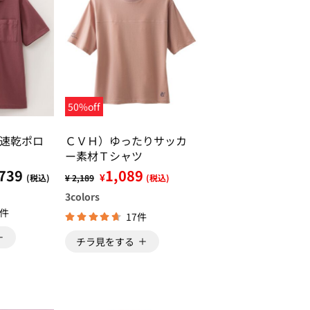
50%off
速乾ポロ
ＣＶＨ）ゆったりサッカ
ー素材Ｔシャツ
739
1,089
¥
(税込)
¥ 2,189
(税込)
3
colors
4件
17件
チラ見をする